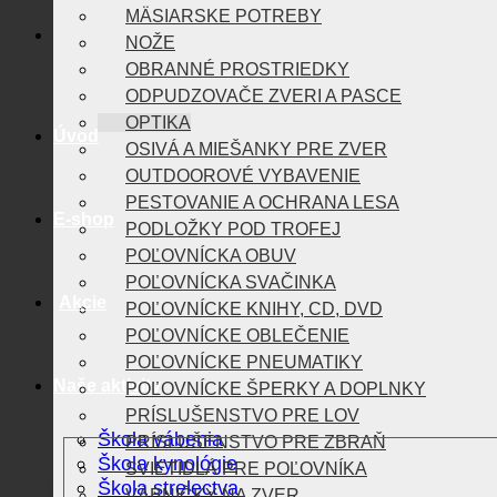
MÄSIARSKE POTREBY
NOŽE
OBRANNÉ PROSTRIEDKY
ODPUDZOVAČE ZVERI A PASCE
OPTIKA
Úvod
OSIVÁ A MIEŠANKY PRE ZVER
OUTDOOROVÉ VYBAVENIE
PESTOVANIE A OCHRANA LESA
E-shop
PODLOŽKY POD TROFEJ
POĽOVNÍCKA OBUV
POĽOVNÍCKA SVAČINKA
Akcie
POĽOVNÍCKE KNIHY, CD, DVD
POĽOVNÍCKE OBLEČENIE
POĽOVNÍCKE PNEUMATIKY
Naše aktivity
POĽOVNÍCKE ŠPERKY A DOPLNKY
PRÍSLUŠENSTVO PRE LOV
Škola vábenia
PRÍSLUŠENSTVO PRE ZBRAŇ
Škola kynológie
SVIETIDLÁ PRE POĽOVNÍKA
Škola strelectva
VÁBNIČKY NA ZVER