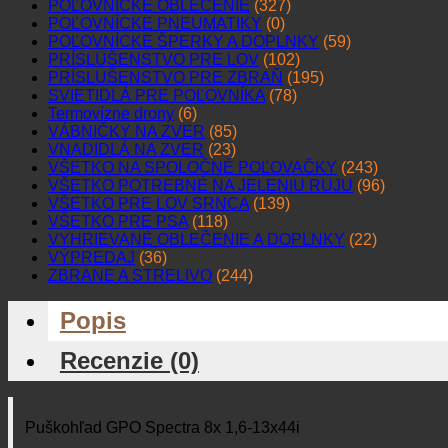
POĽOVNÍCKE OBLEČENIE
(327)
POĽOVNÍCKE PNEUMATIKY
(0)
POĽOVNÍCKE ŠPERKY A DOPLNKY
(59)
PRÍSLUŠENSTVO PRE LOV
(102)
PRÍSLUŠENSTVO PRE ZBRAŇ
(195)
SVIETIDLÁ PRE POĽOVNÍKA
(78)
Termovízne drony
(6)
VÁBNIČKY NA ZVER
(85)
VNADIDLÁ NA ZVER
(23)
VŠETKO NA SPOLOČNÉ POĽOVAČKY
(243)
VŠETKO POTREBNÉ NA JELENIU RUJU
(96)
VŠETKO PRE LOV SRNCA
(139)
VŠETKO PRE PSA
(118)
VYHRIEVANÉ OBLEČENIE A DOPLNKY
(22)
VÝPREDAJ
(36)
ZBRANE A STRELIVO
(244)
Popis
Recenzie (0)
Puškohľad GPO Spectra 8x 1,6-13x44i