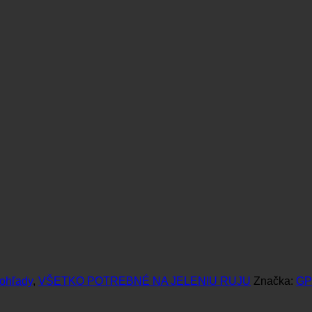
ohľady
,
VŠETKO POTREBNÉ NA JELENIU RUJU
Značka:
G