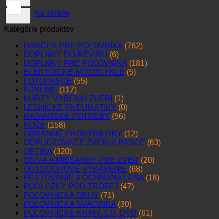
Na sklade
Kategórie produktov
DARČEK PRE POĽOVNÍKA
(762)
DOPLNKY DO REVÍRU
(6)
DOPLNKY PRE POĽOVNÍKA
(181)
ELEKTRICKÉ MOTOCYKLE
(5)
FOTOPASCE
(55)
FOXLINE
(117)
KURZY VÁBENIA ZVERI
(1)
LESNÍCKE PNEUMATIKY
(0)
MÄSIARSKE POTREBY
(56)
NOŽE
(158)
OBRANNÉ PROSTRIEDKY
(12)
ODPUDZOVAČE ZVERI A PASCE
(63)
OPTIKA
(320)
OSIVÁ A MIEŠANKY PRE ZVER
(20)
OUTDOOROVÉ VYBAVENIE
(68)
PESTOVANIE A OCHRANA LESA
(18)
PODLOŽKY POD TROFEJ
(47)
POĽOVNÍCKA OBUV
(71)
POĽOVNÍCKA SVAČINKA
(30)
POĽOVNÍCKE KNIHY, CD, DVD
(61)