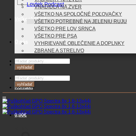
Lovtek Podcast
VNADIDLÁ NA ZVER
VŠETKO NA SPOLOČNÉ POĽOVAČKY
Veľkoobchod
VŠETKO POTREBNÉ NA JELENIU RUJU
VŠETKO PRE LOV SRNCA
VŠETKO PRE PSA
O nás
VYHRIEVANÉ OBLEČENIE A DOPLNKY
ZBRANE A STRELIVO
Products
Blog
search
vyhľadať
Products
search
vyhľadať
Kontakt
0,00
€
Košík