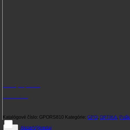
1,6-
13x44i
Potrebujete poradiť?
+421 915 102 107
Katalógové číslo:
GPORS810
Kategórie:
GPO
,
OPTIKA
,
Pušk
Akcie/Výpredaj