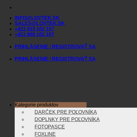
Skip
to
INFO@LOVTEK.SK
content
SALES@LOVTEK.SK
+421 915 102 107
+421 908 102 107
PRIHLÁSENIE / REGISTROVAŤ SA
PRIHLÁSENIE / REGISTROVAŤ SA
Kategorie produktov
DARČEK PRE POĽOVNÍKA
DOPLNKY PRE POĽOVNÍKA
FOTOPASCE
FOXLINE