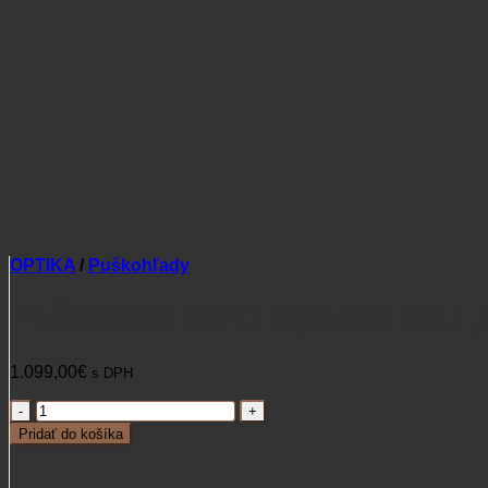
OPTIKA
/
Puškohľady
Puškohľad GPO Spectra 8x 1,
1.099,00
€
s DPH
množstvo
Puškohľad
Pridať do košíka
GPO
Spectra
8x