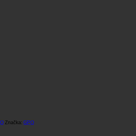
PO
Značka:
GPO