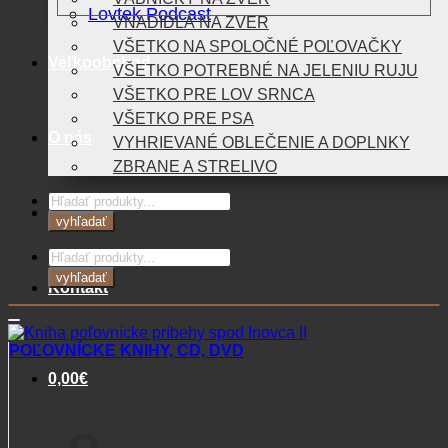
Lovtek Podcast
VNADIDLÁ NA ZVER
VŠETKO NA SPOLOČNÉ POĽOVAČKY
Veľkoobchod
VŠETKO POTREBNÉ NA JELENIU RUJU
VŠETKO PRE LOV SRNCA
VŠETKO PRE PSA
O nás
VYHRIEVANÉ OBLEČENIE A DOPLNKY
ZBRANE A STRELIVO
Products
Blog
search
vyhľadať
Products
search
vyhľadať
Kontakt
POĽOVNÍCKE KNIHY, CD, DVD
0,00
€
Kniha poľovnícke príbehy
Košík
spod Inovca II