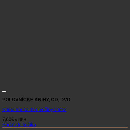
POĽOVNÍCKE KNIHY, CD, DVD
Kniha hor sa do divočiny v lese
7,60
€
s DPH
Pridať do košíka