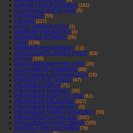
DOPLNKY PRE POĽOVNÍKA
(181)
ELEKTRICKÉ MOTOCYKLE
(5)
FOTOPASCE
(55)
FOXLINE
(117)
KURZY VÁBENIA ZVERI
(1)
LESNÍCKE PNEUMATIKY
(0)
MÄSIARSKE POTREBY
(56)
NOŽE
(158)
OBRANNÉ PROSTRIEDKY
(12)
ODPUDZOVAČE ZVERI A PASCE
(63)
OPTIKA
(320)
OSIVÁ A MIEŠANKY PRE ZVER
(20)
OUTDOOROVÉ VYBAVENIE
(68)
PESTOVANIE A OCHRANA LESA
(18)
PODLOŽKY POD TROFEJ
(47)
POĽOVNÍCKA OBUV
(71)
POĽOVNÍCKA SVAČINKA
(30)
POĽOVNÍCKE KNIHY, CD, DVD
(61)
POĽOVNÍCKE OBLEČENIE
(327)
POĽOVNÍCKE PNEUMATIKY
(0)
POĽOVNÍCKE ŠPERKY A DOPLNKY
(59)
PRÍSLUŠENSTVO PRE LOV
(102)
PRÍSLUŠENSTVO PRE ZBRAŇ
(195)
SVIETIDLÁ PRE POĽOVNÍKA
(78)