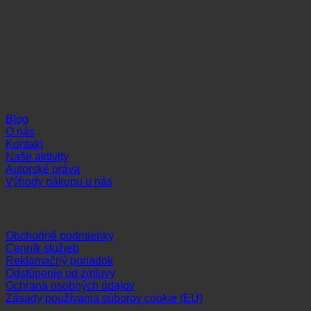
Informácie
Blog
O nás
Kontakt
Naše aktivity
Autorské práva
Výhody nákupu u nás
Dôležité odkazy
Obchodné podmienky
Cenník služieb
Reklamačný poriadok
Odstúpenie od zmluvy
Ochrana osobných údajov
Zásady používania súborov cookie (EÚ)