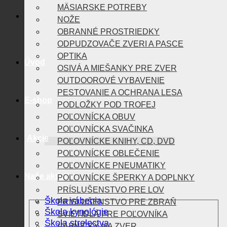
MÄSIARSKE POTREBY
NOŽE
OBRANNÉ PROSTRIEDKY
ODPUDZOVAČE ZVERI A PASCE
OPTIKA
Úvod
OSIVÁ A MIEŠANKY PRE ZVER
OUTDOOROVÉ VYBAVENIE
PESTOVANIE A OCHRANA LESA
E-shop
PODLOŽKY POD TROFEJ
POĽOVNÍCKA OBUV
POĽOVNÍCKA SVAČINKA
Akcie
POĽOVNÍCKE KNIHY, CD, DVD
POĽOVNÍCKE OBLEČENIE
POĽOVNÍCKE PNEUMATIKY
Naše aktivity
POĽOVNÍCKE ŠPERKY A DOPLNKY
PRÍSLUŠENSTVO PRE LOV
Škola vábenia
PRÍSLUŠENSTVO PRE ZBRAŇ
Škola kynológie
SVIETIDLÁ PRE POĽOVNÍKA
Škola strelectva
VÁBNIČKY NA ZVER