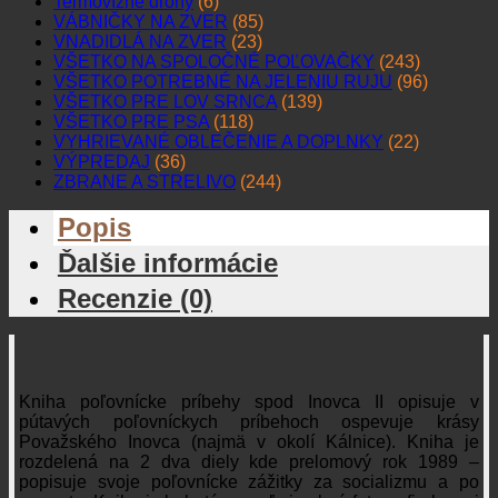
Termovízne drony
(6)
VÁBNIČKY NA ZVER
(85)
VNADIDLÁ NA ZVER
(23)
VŠETKO NA SPOLOČNÉ POĽOVAČKY
(243)
VŠETKO POTREBNÉ NA JELENIU RUJU
(96)
VŠETKO PRE LOV SRNCA
(139)
VŠETKO PRE PSA
(118)
VYHRIEVANÉ OBLEČENIE A DOPLNKY
(22)
VÝPREDAJ
(36)
ZBRANE A STRELIVO
(244)
Popis
Ďalšie informácie
Recenzie (0)
Kniha poľovnícke príbehy spod Inovca II opisuje v
pútavých poľovníckych príbehoch ospevuje krásy
Považského Inovca (najmä v okolí Kálnice). Kniha je
rozdelená na 2 dva diely kde prelomový rok 1989 –
popisuje svoje poľovnícke zážitky za socializmu a po