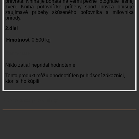
prevrate. Kniha je bohatá na veľmi pekné fotografie lesnej
zveri. Kniha poľovnícke príbehy spod Inovca opisuje
zaujímavé príbehy skúseného poľovníka a milovníka
prírody.
2.diel
Hmotnosť
0,500 kg
Recenzie
Nikto zatiaľ nepridal hodnotenie.
Tento produkt môžu ohodnotiť len prihlásení zákazníci,
ktorí si ho kúpili.
Súvisiace produkty