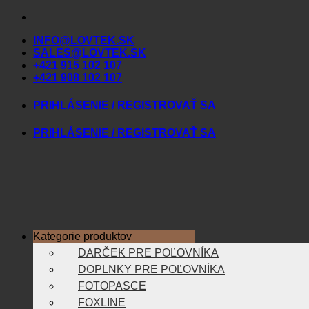
Skip
to
INFO@LOVTEK.SK
content
SALES@LOVTEK.SK
+421 915 102 107
+421 908 102 107
PRIHLÁSENIE / REGISTROVAŤ SA
PRIHLÁSENIE / REGISTROVAŤ SA
Kategorie produktov
DARČEK PRE POĽOVNÍKA
DOPLNKY PRE POĽOVNÍKA
FOTOPASCE
FOXLINE