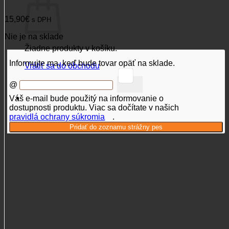
15,90
€
s DPH
Nie je na sklade
Žiadne produkty v košíku.
Informujte ma, keď bude tovar opäť na sklade.
Vrátiť sa do obchodu
@
Váš e-mail bude použitý na informovanie o
dostupnosti produktu. Viac sa dočítate v našich
pravidlá ochrany súkromia
.