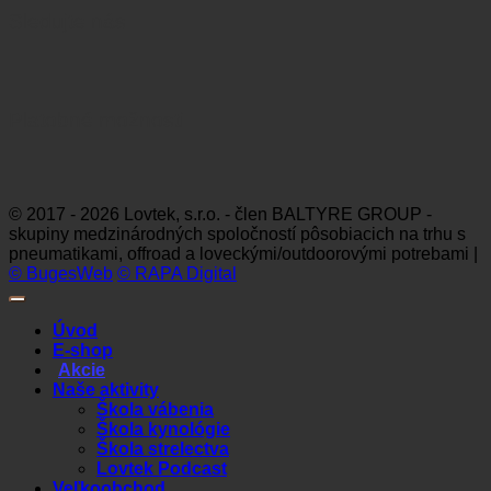
Sledujte nás
Platobné možnosti
Visa
MasterCard
Maestro
Dinners
Discov
Club
© 2017 - 2026 Lovtek, s.r.o. - člen BALTYRE GROUP -
skupiny medzinárodných spoločností pôsobiacich na trhu s
pneumatikami, offroad a loveckými/outdoorovými potrebami |
© BugesWeb
© RAPA Digital
Úvod
E-shop
Akcie
Naše aktivity
Škola vábenia
Škola kynológie
Škola strelectva
Lovtek Podcast
Veľkoobchod