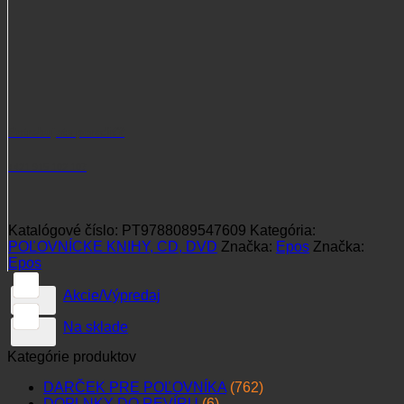
Potrebujete poradiť?
+421 915 102 107
Katalógové číslo:
PT9788089547609
Kategória:
POĽOVNÍCKE KNIHY, CD, DVD
Značka:
Epos
Značka:
Epos
Akcie/Výpredaj
Na sklade
Kategórie produktov
DARČEK PRE POĽOVNÍKA
(762)
DOPLNKY DO REVÍRU
(6)