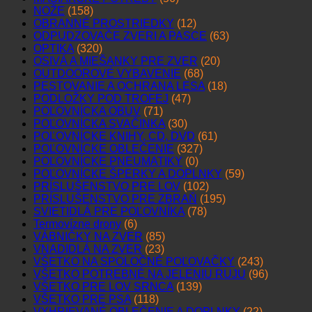
NOŽE
(158)
OBRANNÉ PROSTRIEDKY
(12)
ODPUDZOVAČE ZVERI A PASCE
(63)
OPTIKA
(320)
OSIVÁ A MIEŠANKY PRE ZVER
(20)
OUTDOOROVÉ VYBAVENIE
(68)
PESTOVANIE A OCHRANA LESA
(18)
PODLOŽKY POD TROFEJ
(47)
POĽOVNÍCKA OBUV
(71)
POĽOVNÍCKA SVAČINKA
(30)
POĽOVNÍCKE KNIHY, CD, DVD
(61)
POĽOVNÍCKE OBLEČENIE
(327)
POĽOVNÍCKE PNEUMATIKY
(0)
POĽOVNÍCKE ŠPERKY A DOPLNKY
(59)
PRÍSLUŠENSTVO PRE LOV
(102)
PRÍSLUŠENSTVO PRE ZBRAŇ
(195)
SVIETIDLÁ PRE POĽOVNÍKA
(78)
Termovízne drony
(6)
VÁBNIČKY NA ZVER
(85)
VNADIDLÁ NA ZVER
(23)
VŠETKO NA SPOLOČNÉ POĽOVAČKY
(243)
VŠETKO POTREBNÉ NA JELENIU RUJU
(96)
VŠETKO PRE LOV SRNCA
(139)
VŠETKO PRE PSA
(118)
VYHRIEVANÉ OBLEČENIE A DOPLNKY
(22)