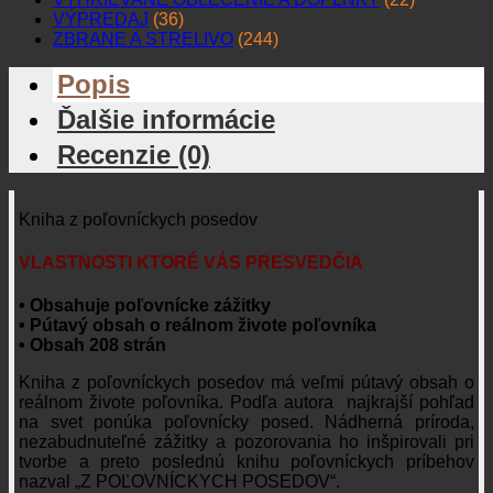
VÝPREDAJ
(36)
ZBRANE A STRELIVO
(244)
Popis
Ďalšie informácie
Recenzie (0)
Kniha z poľovníckych posedov
VLASTNOSTI KTORÉ VÁS PRESVEDČIA
• Obsahuje poľovnícke zážitky
• Pútavý obsah o reálnom živote poľovníka
• Obsah 208 strán
Kniha z poľovníckych posedov má veľmi pútavý obsah o
reálnom živote poľovníka. Podľa autora najkrajší pohľad
na svet ponúka poľovnícky posed. Nádherná príroda,
nezabudnuteľné zážitky a pozorovania ho inšpirovali pri
tvorbe a preto poslednú knihu poľovníckych príbehov
nazval „Z POĽOVNÍCKYCH POSEDOV“.