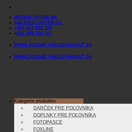
Skip
to
INFO@LOVTEK.SK
content
SALES@LOVTEK.SK
+421 915 102 107
+421 908 102 107
PRIHLÁSENIE / REGISTROVAŤ SA
PRIHLÁSENIE / REGISTROVAŤ SA
Kategorie produktov
DARČEK PRE POĽOVNÍKA
DOPLNKY PRE POĽOVNÍKA
FOTOPASCE
FOXLINE