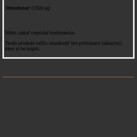
Hmotnosť
0,500 kg
Recenzie
Nikto zatiaľ nepridal hodnotenie.
Tento produkt môžu ohodnotiť len prihlásení zákazníci,
ktorí si ho kúpili.
Súvisiace produkty