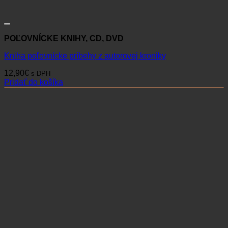
POĽOVNÍCKE KNIHY, CD, DVD
Kniha poľovnícke príbehy z autorovej kroniky
12,90
€
s DPH
Pridať do košíka