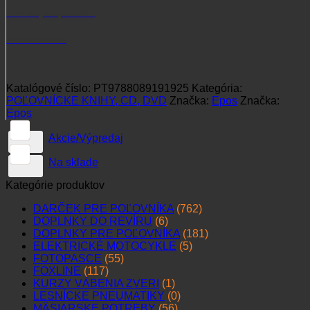
Potrebujete poradiť?
+421 915 102 107
Katalógové číslo:
PT9788089191925
Kategória:
POĽOVNÍCKE KNIHY, CD, DVD
Značka:
Epos
Značka:
Epos
Akcie/Výpredaj
Na sklade
Kategórie produktov
DARČEK PRE POĽOVNÍKA
(762)
DOPLNKY DO REVÍRU
(6)
DOPLNKY PRE POĽOVNÍKA
(181)
ELEKTRICKÉ MOTOCYKLE
(5)
FOTOPASCE
(55)
FOXLINE
(117)
KURZY VÁBENIA ZVERI
(1)
LESNÍCKE PNEUMATIKY
(0)
MÄSIARSKE POTREBY
(56)