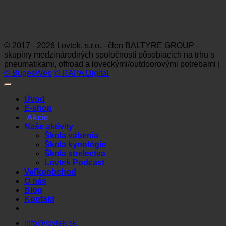
Platobné možnosti
Visa
MasterCard
Maestro
Dinners
Discov
Club
© 2017 - 2026 Lovtek, s.r.o. - člen BALTYRE GROUP -
skupiny medzinárodných spoločností pôsobiacich na trhu s
pneumatikami, offroad a loveckými/outdoorovými potrebami |
© BugesWeb
© RAPA Digital
Úvod
E-shop
Akcie
Naše aktivity
Škola vábenia
Škola kynológie
Škola strelectva
Lovtek Podcast
Veľkoobchod
O nás
Blog
Kontakt
info@lovtek.sk