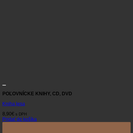
POĽOVNÍCKE KNIHY, CD, DVD
Kniha lesa
8,90
€
s DPH
Pridať do košíka