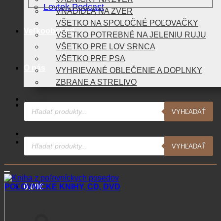
Lovtek Podcast
VNADIDLÁ NA ZVER
VŠETKO NA SPOLOČNÉ POĽOVAČKY
Veľkoobchod
VŠETKO POTREBNÉ NA JELENIU RUJU
VŠETKO PRE LOV SRNCA
VŠETKO PRE PSA
O nás
VYHRIEVANÉ OBLEČENIE A DOPLNKY
ZBRANE A STRELIVO
Products
Blog
VYHĽADAŤ
search
Products
Kontakt
VYHĽADAŤ
search
POĽOVNÍCKE KNIHY, CD, DVD
0,00
€
Kniha z poľovníckych
Košík