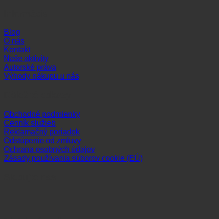
Informácie
Blog
O nás
Kontakt
Naše aktivity
Autorské práva
Výhody nákupu u nás
Dôležité odkazy
Obchodné podmienky
Cenník služieb
Reklamačný poriadok
Odstúpenie od zmluvy
Ochrana osobných údajov
Zásady používania súborov cookie (EÚ)
Sledujte nás