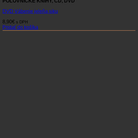
POĽOVNÍCKE KNIHY, CD, DVD
DVD Vábenie jeleňa siku
8,90
€
s DPH
Pridať do košíka