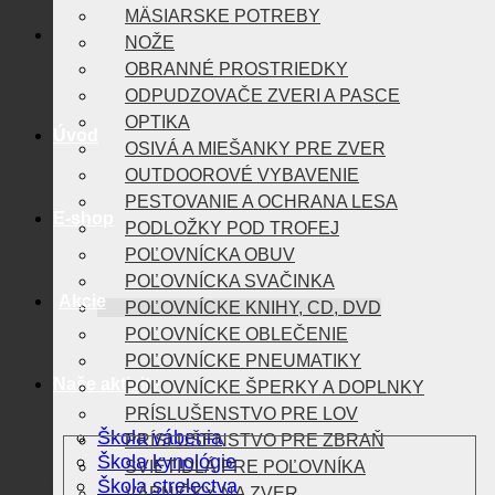
MÄSIARSKE POTREBY
NOŽE
OBRANNÉ PROSTRIEDKY
ODPUDZOVAČE ZVERI A PASCE
OPTIKA
Úvod
OSIVÁ A MIEŠANKY PRE ZVER
OUTDOOROVÉ VYBAVENIE
PESTOVANIE A OCHRANA LESA
E-shop
PODLOŽKY POD TROFEJ
POĽOVNÍCKA OBUV
POĽOVNÍCKA SVAČINKA
Akcie
POĽOVNÍCKE KNIHY, CD, DVD
POĽOVNÍCKE OBLEČENIE
POĽOVNÍCKE PNEUMATIKY
Naše aktivity
POĽOVNÍCKE ŠPERKY A DOPLNKY
PRÍSLUŠENSTVO PRE LOV
Škola vábenia
PRÍSLUŠENSTVO PRE ZBRAŇ
Škola kynológie
SVIETIDLÁ PRE POĽOVNÍKA
Škola strelectva
VÁBNIČKY NA ZVER