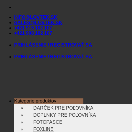
Skip
to
INFO@LOVTEK.SK
content
SALES@LOVTEK.SK
+421 915 102 107
+421 908 102 107
PRIHLÁSENIE / REGISTROVAŤ SA
PRIHLÁSENIE / REGISTROVAŤ SA
Kategorie produktov
DARČEK PRE POĽOVNÍKA
DOPLNKY PRE POĽOVNÍKA
FOTOPASCE
FOXLINE