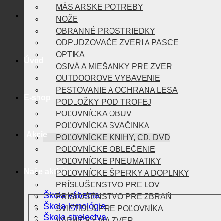
MÄSIARSKE POTREBY
NOŽE
OBRANNÉ PROSTRIEDKY
ODPUDZOVAČE ZVERI A PASCE
OPTIKA
Úvod
OSIVÁ A MIEŠANKY PRE ZVER
OUTDOOROVÉ VYBAVENIE
PESTOVANIE A OCHRANA LESA
E-shop
PODLOŽKY POD TROFEJ
POĽOVNÍCKA OBUV
POĽOVNÍCKA SVAČINKA
Akcie
POĽOVNÍCKE KNIHY, CD, DVD
POĽOVNÍCKE OBLEČENIE
POĽOVNÍCKE PNEUMATIKY
Naše aktivity
POĽOVNÍCKE ŠPERKY A DOPLNKY
PRÍSLUŠENSTVO PRE LOV
Škola vábenia
PRÍSLUŠENSTVO PRE ZBRAŇ
Škola kynológie
SVIETIDLÁ PRE POĽOVNÍKA
Škola strelectva
VÁBNIČKY NA ZVER