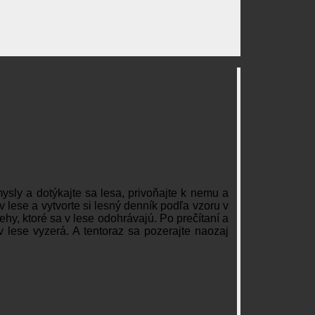
mysly a dotýkajte sa lesa, privoňajte k nemu a
 lese a vytvorte si lesný denník podľa vzoru v
ehy, ktoré sa v lese odohrávajú. Po prečítaní a
v lese vyzerá. A tentoraz sa pozerajte naozaj