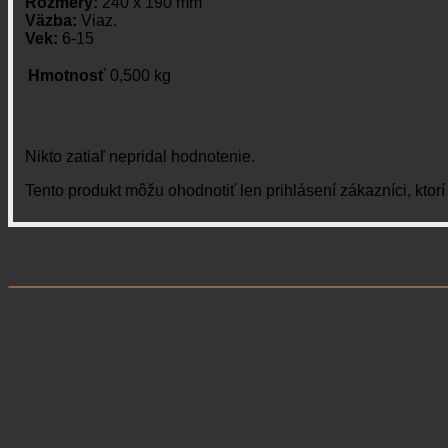
Rozmery:
240 x 190 mm
Väzba:
Viaz.
Vek:
6-15
Hmotnosť
0,500 kg
Recenzie
Nikto zatiaľ nepridal hodnotenie.
Tento produkt môžu ohodnotiť len prihlásení zákazníci, ktorí s
Súvisiace produkty