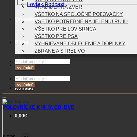
Lovtek Podcast
VNADIDLÁ NA ZVER
VŠETKO NA SPOLOČNÉ POĽOVAČKY
Veľkoobchod
VŠETKO POTREBNÉ NA JELENIU RUJU
VŠETKO PRE LOV SRNCA
VŠETKO PRE PSA
O nás
VYHRIEVANÉ OBLEČENIE A DOPLNKY
ZBRANE A STRELIVO
Products
Blog
search
vyhľadať
Products
search
vyhľadať
Kontakt
POĽOVNÍCKE KNIHY, CD, DVD
0,00
€
Kniha lesa
Košík