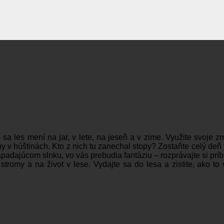
sa les mení na jar, v lete, na jeseň a v zime. Využite svoje z
y v húštinách. Kto z nich tu zanechal stopy? Zostaňte celý deň v
apadajúcom slnku, vo vás prebudia fantáziu – rozprávajte si príb
tromy a na život v lese. Vydajte sa do lesa a zistite, ako to 