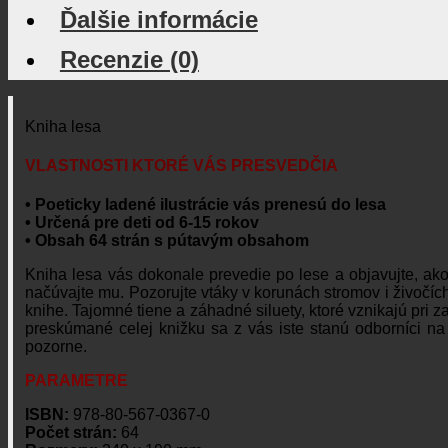
Ďalšie informácie
Recenzie (0)
Kniha lesa
VLASTNOSTI KTORÉ VÁS PRESVEDČIA
• Poeticky ladené ilustrácie vás prenesú do lesa
• Určená pre deti od 6-15 rokov
• Obsah 64 strán s pútavým obsahom
Kniha lesa vás dokonale prevedie po lese a objavujte, ako 
načúvajte mu. Pozorujte vtáky v korunách stromov i živočích
knihe. Tajomné tiene a záhadné siluety, ktoré vznikajú pri z
preskúmané celej knižku sa z vás iste stanú odborníci na s
pozorne.
PARAMETRE
ISBN:
978-80-567-0367-0
Počet strán:
64