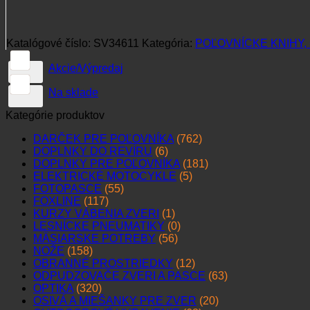
Katalógové číslo:
SV34611
Kategória:
POĽOVNÍCKE KNIHY,
Akcie/Výpredaj
Na sklade
Kategórie produktov
DARČEK PRE POĽOVNÍKA
(762)
DOPLNKY DO REVÍRU
(6)
DOPLNKY PRE POĽOVNÍKA
(181)
ELEKTRICKÉ MOTOCYKLE
(5)
FOTOPASCE
(55)
FOXLINE
(117)
KURZY VÁBENIA ZVERI
(1)
LESNÍCKE PNEUMATIKY
(0)
MÄSIARSKE POTREBY
(56)
NOŽE
(158)
OBRANNÉ PROSTRIEDKY
(12)
ODPUDZOVAČE ZVERI A PASCE
(63)
OPTIKA
(320)
OSIVÁ A MIEŠANKY PRE ZVER
(20)