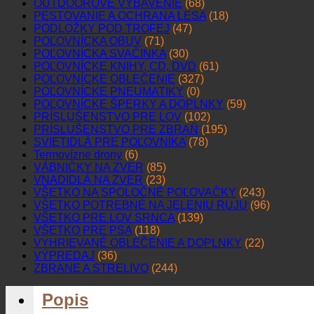
OUTDOOROVÉ VYBAVENIE
(68)
PESTOVANIE A OCHRANA LESA
(18)
PODLOŽKY POD TROFEJ
(47)
POĽOVNÍCKA OBUV
(71)
POĽOVNÍCKA SVAČINKA
(30)
POĽOVNÍCKE KNIHY, CD, DVD
(61)
POĽOVNÍCKE OBLEČENIE
(327)
POĽOVNÍCKE PNEUMATIKY
(0)
POĽOVNÍCKE ŠPERKY A DOPLNKY
(59)
PRÍSLUŠENSTVO PRE LOV
(102)
PRÍSLUŠENSTVO PRE ZBRAŇ
(195)
SVIETIDLÁ PRE POĽOVNÍKA
(78)
Termovízne drony
(6)
VÁBNIČKY NA ZVER
(85)
VNADIDLÁ NA ZVER
(23)
VŠETKO NA SPOLOČNÉ POĽOVAČKY
(243)
VŠETKO POTREBNÉ NA JELENIU RUJU
(96)
VŠETKO PRE LOV SRNCA
(139)
VŠETKO PRE PSA
(118)
VYHRIEVANÉ OBLEČENIE A DOPLNKY
(22)
VÝPREDAJ
(36)
ZBRANE A STRELIVO
(244)
Popis