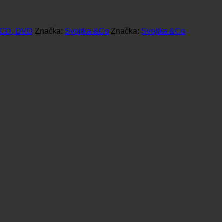
 CD, DVD
Značka:
Svojtka &Co
Značka:
Svojtka &Co