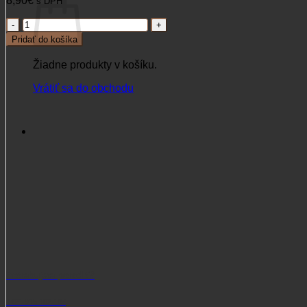
8,90
€
s DPH
množstvo
Kniha
Pridať do košíka
lesa
Žiadne produkty v košíku.
Vrátiť sa do obchodu
Potrebujete poradiť?
+421 915 102 107