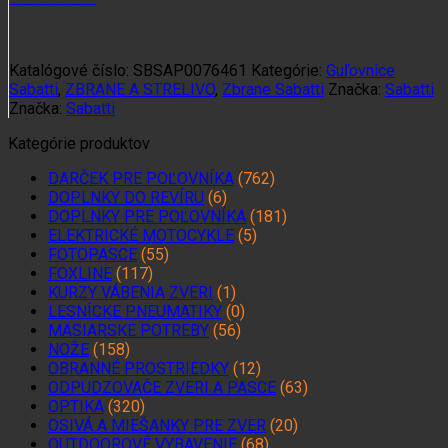
Katalógové číslo:
SBSAP0076461
Kategórie:
Guľovnice
Sabatti
,
ZBRANE A STRELIVO
,
Zbrane Sabatti
Značka:
Sabatti
Značka:
Sabatti
Kategórie produktov
DARČEK PRE POĽOVNÍKA
(762)
DOPLNKY DO REVÍRU
(6)
DOPLNKY PRE POĽOVNÍKA
(181)
ELEKTRICKÉ MOTOCYKLE
(5)
FOTOPASCE
(55)
FOXLINE
(117)
KURZY VÁBENIA ZVERI
(1)
LESNÍCKE PNEUMATIKY
(0)
MÄSIARSKE POTREBY
(56)
NOŽE
(158)
OBRANNÉ PROSTRIEDKY
(12)
ODPUDZOVAČE ZVERI A PASCE
(63)
OPTIKA
(320)
OSIVÁ A MIEŠANKY PRE ZVER
(20)
OUTDOOROVÉ VYBAVENIE
(68)