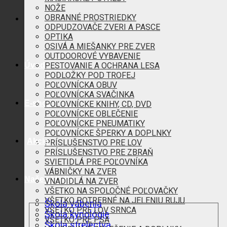
NOŽE
OBRANNÉ PROSTRIEDKY
ODPUDZOVAČE ZVERI A PASCE
OPTIKA
OSIVÁ A MIEŠANKY PRE ZVER
OUTDOOROVÉ VYBAVENIE
Úvod
PESTOVANIE A OCHRANA LESA
PODLOŽKY POD TROFEJ
POĽOVNÍCKA OBUV
POĽOVNÍCKA SVAČINKA
E-shop
POĽOVNÍCKE KNIHY, CD, DVD
POĽOVNÍCKE OBLEČENIE
POĽOVNÍCKE PNEUMATIKY
POĽOVNÍCKE ŠPERKY A DOPLNKY
Akcie
PRÍSLUŠENSTVO PRE LOV
PRÍSLUŠENSTVO PRE ZBRAŇ
SVIETIDLÁ PRE POĽOVNÍKA
VÁBNIČKY NA ZVER
Naše aktivity
VNADIDLÁ NA ZVER
VŠETKO NA SPOLOČNÉ POĽOVAČKY
VŠETKO POTREBNÉ NA JELENIU RUJU
Škola vábenia
VŠETKO PRE LOV SRNCA
Škola kynológie
VŠETKO PRE PSA
Škola strelectva