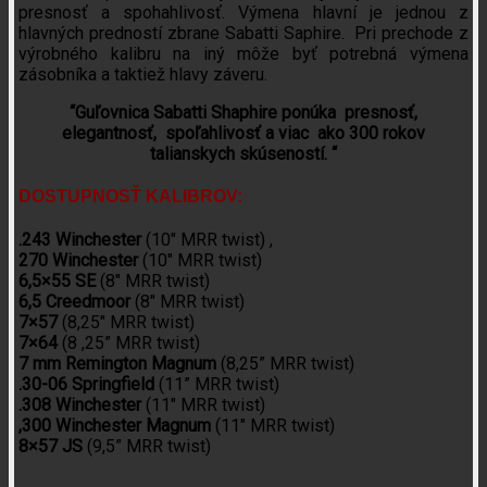
presnosť a spohahlivosť. Výmena hlavní je jednou z
hlavných predností zbrane Sabatti Saphire. Pri prechode z
výrobného kalibru na iný môže byť potrebná výmena
zásobníka a taktiež hlavy záveru.
“Guľovnica Sabatti Shaphire ponúka presnosť,
elegantnosť, spoľahlivosť a viac ako 300 rokov
talianskych skúseností. “
DOSTUPNOSŤ KALIBROV:
.243 Winchester
(10″ MRR twist) ,
270 Winchester
(10″ MRR twist)
6,5×55 SE
(8″ MRR twist)
6,5 Creedmoor
(8″ MRR twist)
7×57
(8,25″ MRR twist)
7×64
(8 ,25” MRR twist)
7 mm Remington Magnum
(8,25” MRR twist)
.30-06 Springfield
(11” MRR twist)
.308 Winchester
(11″ MRR twist)
,300 Winchester Magnum
(11″ MRR twist)
8×57 JS
(9,5” MRR twist)