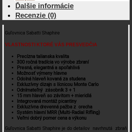
Ďalšie informácie
Recenzie (0)
Guľovnica Sabatti Shaphire
VLASTNOSTI KTORÉ VÁS PRESVEDČIA
Precízna talianska kvalita
300 ročná tradícia vo výrobe zbraní
Presná, elegantná a spoľahlivá
Možnosť výmeny hlavne
Odolná hlaveň kovaná za studena
Exkluzívny dizajn s lícnicou Monte Carlo
Odnímateľný zásobník 3 + 1
15 mm hlaveň so závitom + mieridlá
Integrovaná montáž picantiny
Exkluzívna drevenná pažba z orecha
Systém hlavní MRR (Multi-Radial Rifling)
Veľmi dobrý pomer cena a výkonu
Guľovnica Sabatti Shaphire je do detailov navrhnutá zbraň