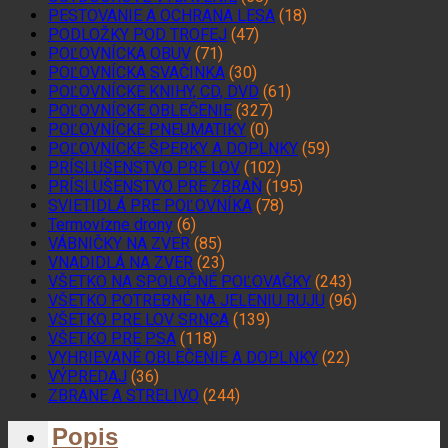
PESTOVANIE A OCHRANA LESA
(18)
PODLOŽKY POD TROFEJ
(47)
POĽOVNÍCKA OBUV
(71)
POĽOVNÍCKA SVAČINKA
(30)
POĽOVNÍCKE KNIHY, CD, DVD
(61)
POĽOVNÍCKE OBLEČENIE
(327)
POĽOVNÍCKE PNEUMATIKY
(0)
POĽOVNÍCKE ŠPERKY A DOPLNKY
(59)
PRÍSLUŠENSTVO PRE LOV
(102)
PRÍSLUŠENSTVO PRE ZBRAŇ
(195)
SVIETIDLÁ PRE POĽOVNÍKA
(78)
Termovízne drony
(6)
VÁBNIČKY NA ZVER
(85)
VNADIDLÁ NA ZVER
(23)
VŠETKO NA SPOLOČNÉ POĽOVAČKY
(243)
VŠETKO POTREBNÉ NA JELENIU RUJU
(96)
VŠETKO PRE LOV SRNCA
(139)
VŠETKO PRE PSA
(118)
VYHRIEVANÉ OBLEČENIE A DOPLNKY
(22)
VÝPREDAJ
(36)
ZBRANE A STRELIVO
(244)
Popis