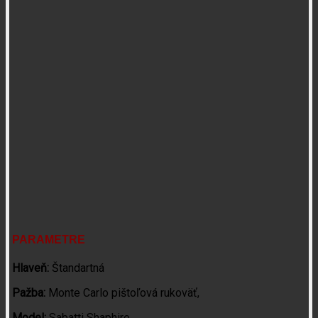
PARAMETRE
Hlaveň:
Štandartná
Pažba:
Monte Carlo pištoľová rukoväť,
Model:
Sabatti Shaphire