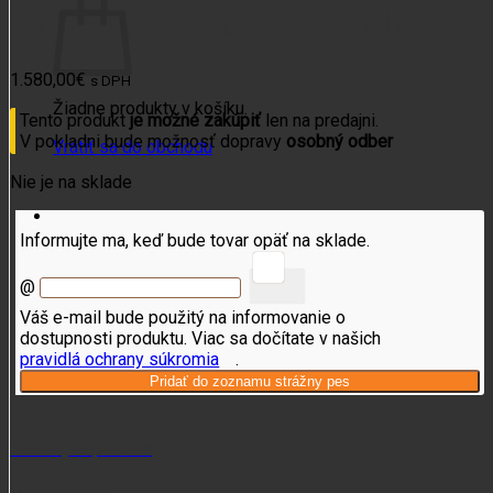
Guľovnica Sabatti Shaphire
1.580,00
€
s DPH
Žiadne produkty v košíku.
Tento produkt
je možné zakúpiť
len na predajni.
V pokladni bude možnosť dopravy
osobný odber
Vrátiť sa do obchodu
Nie je na sklade
Informujte ma, keď bude tovar opäť na sklade.
@
Váš e-mail bude použitý na informovanie o
dostupnosti produktu. Viac sa dočítate v našich
pravidlá ochrany súkromia
.
Potrebujete poradiť?
+421 915 102 107