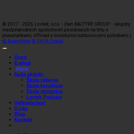
Visa
MasterCard
Maestro
Dinners
Discov
Club
© 2017 - 2026 Lovtek, s.r.o. - člen BALTYRE GROUP - skupiny
medzinárodných spoločností pôsobiacich na trhu s
pneumatikami, offroad a loveckými/outdoorovými potrebami |
© BugesWeb
© RAPA Digital
Úvod
E-shop
Akcie
Naše aktivity
Škola vábenia
Škola kynológie
Škola strelectva
Lovtek Podcast
Veľkoobchod
O nás
Blog
Kontakt