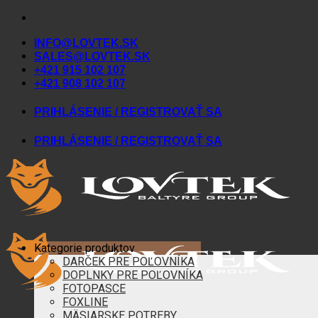
Skip
to
INFO@LOVTEK.SK
content
SALES@LOVTEK.SK
+421 915 102 107
+421 908 102 107
PRIHLÁSENIE / REGISTROVAŤ SA
PRIHLÁSENIE / REGISTROVAŤ SA
Kategorie produktov
DARČEK PRE POĽOVNÍKA
DOPLNKY PRE POĽOVNÍKA
FOTOPASCE
FOXLINE
MÄSIARSKE POTREBY