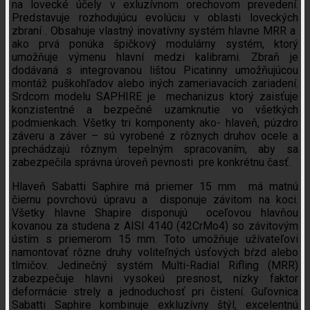
na lovecké účely v exluzívnom orechovom prevedení.
Predstavuje rozhodujúcu evolúciu v oblasti loveckých
zbraní . Obsahuje vlastný inovatívny systém hlavne MRR a
ako prvá ponúka špičkový modulárny systém, ktorý
umožňuje výmenu hlavní medzi kalibrami. Zbraň je
dodávaná s integrovanou lištou Picatinny umožňujúcou
montáž puškohľadov alebo iných zameriavacích zariadení.
Srdcom modelu SAPHIRE je mechanizus ktorý zaisťuje
konzistentné a bezpečné uzamknutie vo všetkých
podmienkach. Všetky tri komponenty ako- hlaveň, púzdro
záveru a záver – sú vyrobené z rôznych druhov ocele a
prechádzajú rôznym tepelným spracovaním, aby sa
zabezpečila správna úroveň pevnosti pre konkrétnu časť.
Hlaveň Sabatti Saphire má priemer 15 mm má matnú
čiernu povrchovú úpravu a disponuje závitom na koci.
Všetky hlavne Shapire disponujú oceľovou hlavňou
kovanou za studena z AISI 4140 (42CrMo4) so ​​závitovým
ústím s priemerom 15 mm. Toto umožňuje užívateľovi
namontovať rôzne druhy voliteľných úsťových bŕzd alebo
tlmičov. Jedinečný systém Multi-Radial Rifling (MRR)
zabezpečuje hlavni vysokeú presnost, nízky faktor
deformácie strely a jednoduchosť pri čistení. Guľovnica
Sabatti Saphire kombinuje exkluzívny štýl, excelentnú