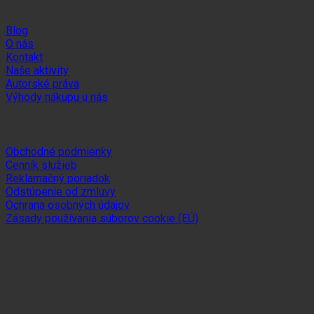
Informácie
Blog
O nás
Kontakt
Naše aktivity
Autorské práva
Výhody nákupu u nás
Dôležité odkazy
Obchodné podmienky
Cenník služieb
Reklamačný poriadok
Odstúpenie od zmluvy
Ochrana osobných údajov
Zásady používania súborov cookie (EÚ)
Sledujte nás
Platobné možnosti