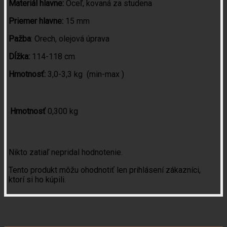
Materiál hlavne:
Oceľ, kovaná za studena
Priemer hlavne:
15 mm
Pažba
: Orech, olejová úprava
Dĺžka:
114-118 cm
Hmotnosť:
3,0-3,3 kg (min-max )
Hmotnosť
0,300 kg
Recenzie
Nikto zatiaľ nepridal hodnotenie.
Tento produkt môžu ohodnotiť len prihlásení zákazníci,
ktorí si ho kúpili.
Súvisiace produkty