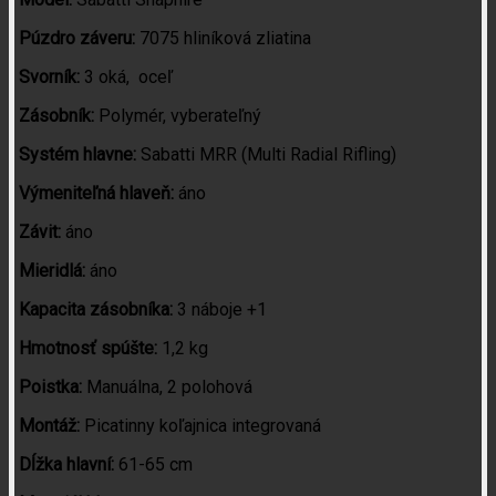
Púzdro záveru:
7075 hliníková zliatina
Svorník:
3 oká, oceľ
Zásobník:
Polymér, vyberateľný
Systém hlavne:
Sabatti MRR (Multi Radial Rifling)
Výmeniteľná hlaveň:
áno
Závit:
áno
Mieridlá:
áno
Kapacita zásobníka:
3 náboje +1
Hmotnosť spúšte:
1,2 kg
Poistka:
Manuálna, 2 polohová
Montáž:
Picatinny koľajnica integrovaná
Dĺžka hlavní:
61-65 cm