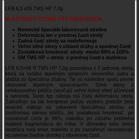
LFB 6,5 x55 TMS HP 7,0g
VLASTNOSTI KTORÉ
VÁS PRESVEDČIA
Nemecké špeciále laborované strelivo
Deformácia len v prednej časti strely
Zadná časť strely sa nedeformuje
Veľmi silné steny v oblasti dráhy a spodnej časti
Zostatková hmotnosť strely medzi 99% a 100%
SM TMS HP = strela v prednej časti s dutinkou
LFB 6,5×68 R TMS HP 7,0g pozostáva z 2 jadrovej strely,
ktorá sa vyrába tepelným spojením oloveného jadra a
plášťa zo špeciálna zliatiny. Tie sú následne spolu pevne
zlisované tepelným spracovaním. Silné steny z
celokovového plášťa zaručujú veľmi dobrý efekt účinnosti
a ranivosti. Tento typ náboja má čistú deformáciu strely.
Zabraňuje sa tak kompresii počas výstrelu pretože tieto
lovecké náboje sú vybavené špeciálnou strelou so
zosilnenou stenou plášťa. Jej zostatková hmotnosť pri
zasiahnutí cieľa je 99%, nakoľko pri zásahu prebieha
riadená fragmentácia do hríba. V dôsledku toho strela
nestráca svoj smer, stabilitu a po zasiahnutí nezostávajú
vo zverine žiadne úlomky z olovennej časti.