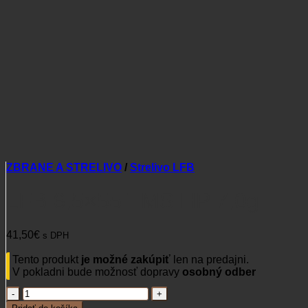
ZBRANE A STRELIVO
/
Strelivo LFB
LFB 6,5×55 TMS HP 7,0g
41,50
€
s DPH
Tento produkt
je možné zakúpiť
len na predajni.
V pokladni bude možnosť dopravy
osobný odber
množstvo
LFB