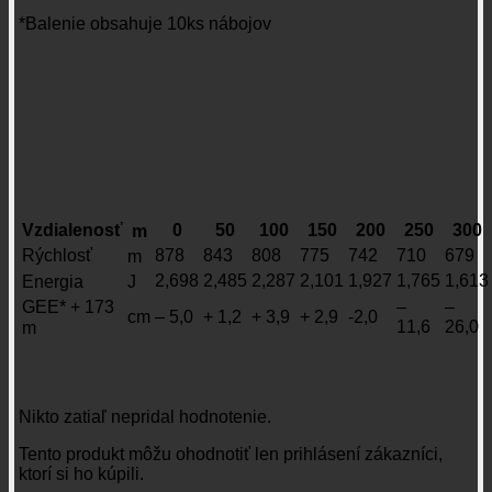
*Balenie obsahuje 10ks nábojov
Vzdialenosť
0
50
100
150
200
250
300
m
Rýchlosť
878
843
808
775
742
710
679
m
2,698
2,485
2,287
2,101
1,927
1,765
1,613
Energia
J
–
–
GEE* + 173
cm
– 5,0
+ 1,2
+ 3,9
+ 2,9
-2,0
11,6
26,0
m
Recenzie
Nikto zatiaľ nepridal hodnotenie.
Tento produkt môžu ohodnotiť len prihlásení zákazníci,
ktorí si ho kúpili.