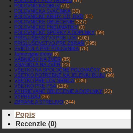
PODLOŽKY POD TROFEJ
(47)
POĽOVNÍCKA OBUV
(71)
POĽOVNÍCKA SVAČINKA
(30)
POĽOVNÍCKE KNIHY, CD, DVD
(61)
POĽOVNÍCKE OBLEČENIE
(327)
POĽOVNÍCKE PNEUMATIKY
(0)
POĽOVNÍCKE ŠPERKY A DOPLNKY
(59)
PRÍSLUŠENSTVO PRE LOV
(102)
PRÍSLUŠENSTVO PRE ZBRAŇ
(195)
SVIETIDLÁ PRE POĽOVNÍKA
(78)
Termovízne drony
(6)
VÁBNIČKY NA ZVER
(85)
VNADIDLÁ NA ZVER
(23)
VŠETKO NA SPOLOČNÉ POĽOVAČKY
(243)
VŠETKO POTREBNÉ NA JELENIU RUJU
(96)
VŠETKO PRE LOV SRNCA
(139)
VŠETKO PRE PSA
(118)
VYHRIEVANÉ OBLEČENIE A DOPLNKY
(22)
VÝPREDAJ
(36)
ZBRANE A STRELIVO
(244)
Popis
Recenzie (0)