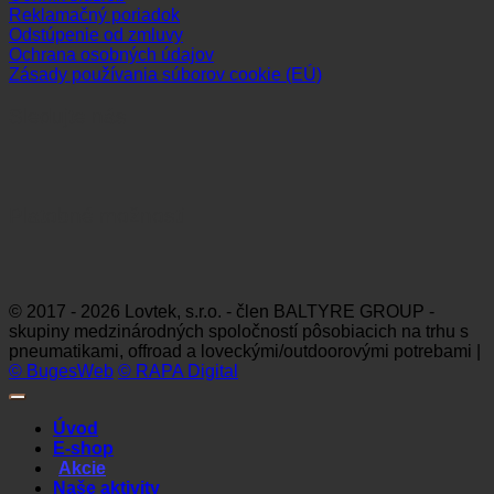
Reklamačný poriadok
Odstúpenie od zmluvy
Ochrana osobných údajov
Zásady používania súborov cookie (EÚ)
Sledujte nás
Platobné možnosti
Visa
MasterCard
Maestro
Dinners
Discov
Club
© 2017 - 2026 Lovtek, s.r.o. - člen BALTYRE GROUP -
skupiny medzinárodných spoločností pôsobiacich na trhu s
pneumatikami, offroad a loveckými/outdoorovými potrebami |
© BugesWeb
© RAPA Digital
Úvod
E-shop
Akcie
Naše aktivity