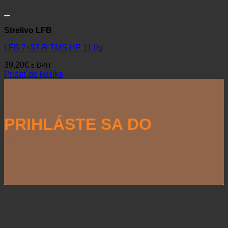
Strelivo LFB
LFB 7×57 R TMS HP 11,0g
39,20
€
s DPH
Pridať do košíka
PRIHLÁSTE SA DO
NEWSLETTERU
Naši partneri