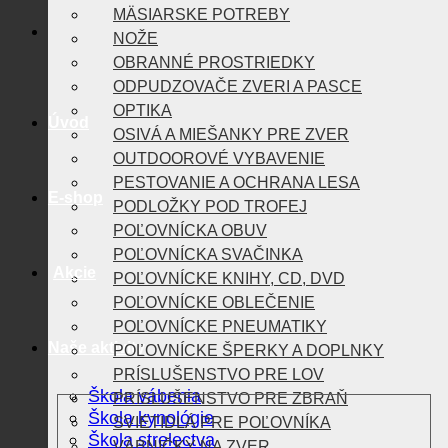
MÄSIARSKE POTREBY
NOŽE
OBRANNÉ PROSTRIEDKY
ODPUDZOVAČE ZVERI A PASCE
OPTIKA
Úvod
OSIVÁ A MIEŠANKY PRE ZVER
OUTDOOROVÉ VYBAVENIE
PESTOVANIE A OCHRANA LESA
E-shop
PODLOŽKY POD TROFEJ
POĽOVNÍCKA OBUV
POĽOVNÍCKA SVAČINKA
Akcie
POĽOVNÍCKE KNIHY, CD, DVD
POĽOVNÍCKE OBLEČENIE
POĽOVNÍCKE PNEUMATIKY
Naše aktivity
POĽOVNÍCKE ŠPERKY A DOPLNKY
PRÍSLUŠENSTVO PRE LOV
Škola vábenia
PRÍSLUŠENSTVO PRE ZBRAŇ
Škola kynológie
SVIETIDLÁ PRE POĽOVNÍKA
Škola strelectva
VÁBNIČKY NA ZVER