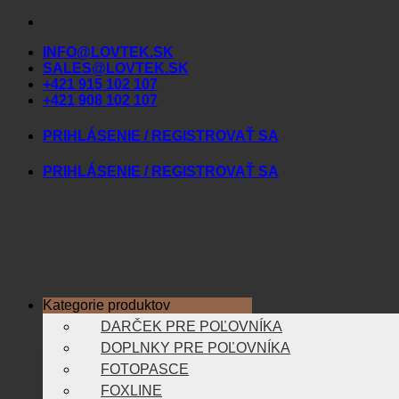
Skip
to
INFO@LOVTEK.SK
content
SALES@LOVTEK.SK
+421 915 102 107
+421 908 102 107
PRIHLÁSENIE / REGISTROVAŤ SA
PRIHLÁSENIE / REGISTROVAŤ SA
Kategorie produktov
DARČEK PRE POĽOVNÍKA
DOPLNKY PRE POĽOVNÍKA
FOTOPASCE
FOXLINE