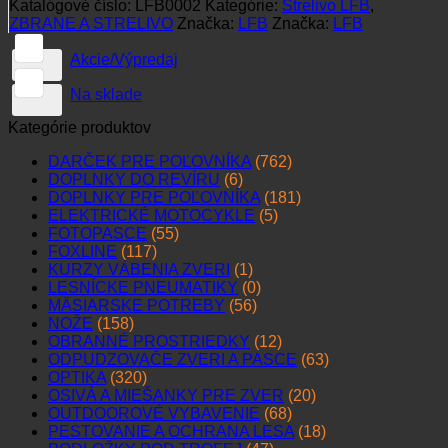
Katalógové číslo:
LFB0002
Kategórie:
Strelivo LFB
,
ZBRANE A STRELIVO
Značka:
LFB
Značka:
LFB
Akcie/Výpredaj
Na sklade
Kategórie produktov
DARČEK PRE POĽOVNÍKA
(762)
DOPLNKY DO REVÍRU
(6)
DOPLNKY PRE POĽOVNÍKA
(181)
ELEKTRICKÉ MOTOCYKLE
(5)
FOTOPASCE
(55)
FOXLINE
(117)
KURZY VÁBENIA ZVERI
(1)
LESNÍCKE PNEUMATIKY
(0)
MÄSIARSKE POTREBY
(56)
NOŽE
(158)
OBRANNÉ PROSTRIEDKY
(12)
ODPUDZOVAČE ZVERI A PASCE
(63)
OPTIKA
(320)
OSIVÁ A MIEŠANKY PRE ZVER
(20)
OUTDOOROVÉ VYBAVENIE
(68)
PESTOVANIE A OCHRANA LESA
(18)