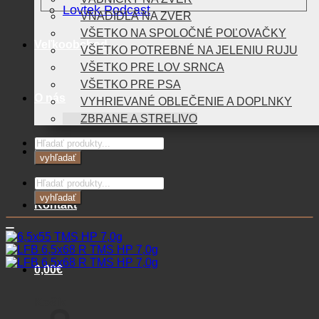
Lovtek Podcast
VNADIDLÁ NA ZVER
VŠETKO NA SPOLOČNÉ POĽOVAČKY
Veľkoobchod
VŠETKO POTREBNÉ NA JELENIU RUJU
VŠETKO PRE LOV SRNCA
VŠETKO PRE PSA
O nás
VYHRIEVANÉ OBLEČENIE A DOPLNKY
ZBRANE A STRELIVO
Products
Blog
search
vyhľadať
Products
search
vyhľadať
Kontakt
0,00
€
Košík