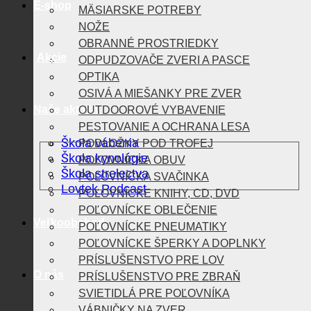
E-shop
MÄSIARSKE POTREBY
NOŽE
OBRANNÉ PROSTRIEDKY
Akcie
ODPUDZOVAČE ZVERI A PASCE
OPTIKA
OSIVÁ A MIEŠANKY PRE ZVER
Naše aktivity
OUTDOOROVÉ VYBAVENIE
PESTOVANIE A OCHRANA LESA
Škola vábenia
PODLOŽKY POD TROFEJ
Škola kynológie
POĽOVNÍCKA OBUV
Škola strelectva
POĽOVNÍCKA SVAČINKA
Lovtek Podcast
POĽOVNÍCKE KNIHY, CD, DVD
POĽOVNÍCKE OBLEČENIE
Veľkoobchod
POĽOVNÍCKE PNEUMATIKY
POĽOVNÍCKE ŠPERKY A DOPLNKY
PRÍSLUŠENSTVO PRE LOV
O nás
PRÍSLUŠENSTVO PRE ZBRAŇ
SVIETIDLÁ PRE POĽOVNÍKA
VÁBNIČKY NA ZVER