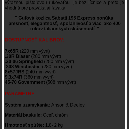
výraznou pištoľovou rukoväťou je bez lícnice a preto je
vhodná pre praváka aj ľaváka.
” Guľová kozlica Sabatti 195 Express ponúka
presnosť, elegantnosť, spoľahlivosť a viac ako 400
rokov talianskych skúseností. “
DOSTUPNOSŤ KALIBROV:
7x65R
(220 mm vývrt)
.30R Blaser
(280 mm vývrt)
.30-06 Springfield
(280 mm vývrt)
.308 Winchester
(280 mm vývrt)
8x57JRS
(240 mm vývrt)
9,3x74R
(360 mm vývrt)
45-70 Government
(508 mm vývrt)
PARAMETRE
Systém uzamykania:
Anson & Deeley
Materiál baskule:
Oceľ, chróm
Hmotnosť spúšte:
1,8-
2 kg