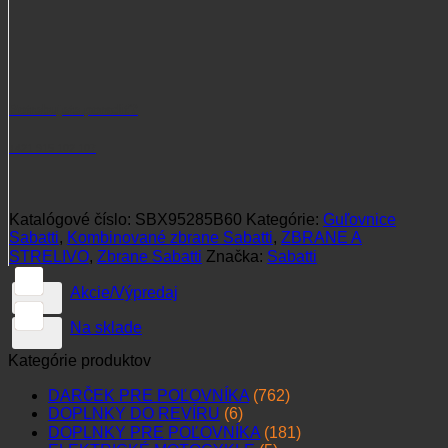
Potrebujete poradiť?
+421 915 102 107
Katalógové číslo:
SBX95285B60
Kategórie:
Guľovnice
Sabatti
,
Kombinované zbrane Sabatti
,
ZBRANE A
STRELIVO
,
Zbrane Sabatti
Značka:
Sabatti
Akcie/Výpredaj
Na sklade
Kategórie produktov
DARČEK PRE POĽOVNÍKA
(762)
DOPLNKY DO REVÍRU
(6)
DOPLNKY PRE POĽOVNÍKA
(181)