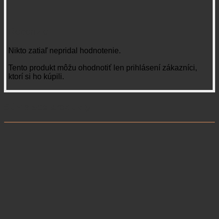
Recenzie
Nikto zatiaľ nepridal hodnotenie.
Tento produkt môžu ohodnotiť len prihlásení zákazníci,
ktorí si ho kúpili.
Súvisiace produkty