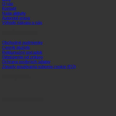
O nás
Kontakt
Naše aktivity
Autorské práva
Výhody nákupu u nás
Dôležité odkazy
Obchodné podmienky
Cenník služieb
Reklamačný poriadok
Odstúpenie od zmluvy
Ochrana osobných údajov
Zásady používania súborov cookie (EÚ)
Sledujte nás
Platobné možnosti
Visa
MasterCard
Maestro
Dinners
Discov
Club