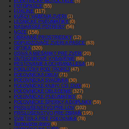
ELEKTRICKÉ MOTOCYKLE
(5)
FOTOPASCE
(55)
FOXLINE
(117)
KURZY VÁBENIA ZVERI
(1)
LESNÍCKE PNEUMATIKY
(0)
MÄSIARSKE POTREBY
(56)
NOŽE
(158)
OBRANNÉ PROSTRIEDKY
(12)
ODPUDZOVAČE ZVERI A PASCE
(63)
OPTIKA
(320)
OSIVÁ A MIEŠANKY PRE ZVER
(20)
OUTDOOROVÉ VYBAVENIE
(68)
PESTOVANIE A OCHRANA LESA
(18)
PODLOŽKY POD TROFEJ
(47)
POĽOVNÍCKA OBUV
(71)
POĽOVNÍCKA SVAČINKA
(30)
POĽOVNÍCKE KNIHY, CD, DVD
(61)
POĽOVNÍCKE OBLEČENIE
(327)
POĽOVNÍCKE PNEUMATIKY
(0)
POĽOVNÍCKE ŠPERKY A DOPLNKY
(59)
PRÍSLUŠENSTVO PRE LOV
(102)
PRÍSLUŠENSTVO PRE ZBRAŇ
(195)
SVIETIDLÁ PRE POĽOVNÍKA
(78)
Termovízne drony
(6)