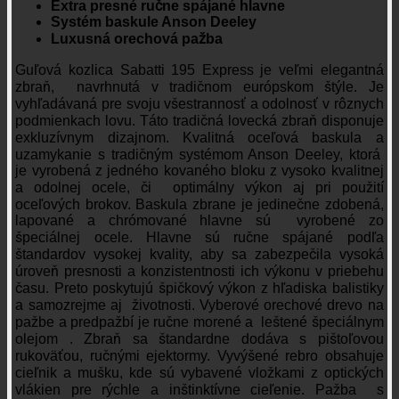
Extra presné ručne spájané hlavne
Systém baskule Anson Deeley
Luxusná orechová pažba
Guľová kozlica Sabatti 195 Express je veľmi elegantná
zbraň, navrhnutá v tradičnom európskom štýle. Je
vyhľadávaná pre svoju všestrannosť a odolnosť v rôznych
podmienkach lovu.
Táto tradičná lovecká zbraň disponuje
exkluzívnym dizajnom. Kvalitná oceľová baskula a
uzamykanie s tradičným systémom Anson Deeley, ktorá
je vyrobená z jedného kovaného bloku z vysoko kvalitnej
a odolnej ocele, či optimálny výkon aj pri použití
oceľových brokov. Baskula zbrane je jedinečne zdobená,
lapované a chrómované hlavne sú vyrobené zo
špeciálnej ocele. Hlavne sú ručne spájané podľa
štandardov vysokej kvality, aby sa zabezpečila vysoká
úroveň presnosti a konzistentnosti ich výkonu v priebehu
času.
Preto poskytujú špičkový výkon z hľadiska balistiky
a samozrejme aj životnosti. Vyberové orechové drevo na
pažbe a predpažbí je ručne morené a leštené špeciálnym
olejom . Zbraň sa štandardne dodáva s pištoľovou
rukoväťou, ručnými ejektormy. Vyvýšené rebro obsahuje
cieľnik a mušku, kde sú vybavené vložkami z optických
vlákien pre rýchle a inštinktívne cieľenie. Pažba s