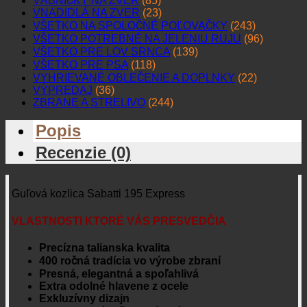
VÁBNIČKY NA ZVER
(85)
VNADIDLÁ NA ZVER
(23)
VŠETKO NA SPOLOČNÉ POĽOVAČKY
(243)
VŠETKO POTREBNÉ NA JELENIU RUJU
(96)
VŠETKO PRE LOV SRNCA
(139)
VŠETKO PRE PSA
(118)
VYHRIEVANÉ OBLEČENIE A DOPLNKY
(22)
VÝPREDAJ
(36)
ZBRANE A STRELIVO
(244)
Popis
Recenzie (0)
Guľová kozlica Sabatti 195 Express
VLASTNOSTI KTORÉ VÁS PRESVEDČIA
Precízna talianska kvalita
400 ročná tradícia vo výrobe zbraní
Presná, elegantná a spoľahlivá
Extra odolné hlavene z ocele
Exkluzívny dizajn