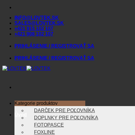
Skip
to
INFO@LOVTEK.SK
content
SALES@LOVTEK.SK
+421 915 102 107
+421 908 102 107
PRIHLÁSENIE / REGISTROVAŤ SA
PRIHLÁSENIE / REGISTROVAŤ SA
Kategorie produktov
DARČEK PRE POĽOVNÍKA
Úvod
DOPLNKY PRE POĽOVNÍKA
FOTOPASCE
FOXLINE