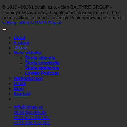
© 2017 - 2026 Lovtek, s.r.o. - člen BALTYRE GROUP -
skupiny medzinárodných spoločností pôsobiacich na trhu s
pneumatikami, offroad a loveckými/outdoorovými potrebami |
© BugesWeb
© RAPA Digital
Úvod
E-shop
Akcie
Naše aktivity
Škola vábenia
Škola kynológie
Škola strelectva
Lovtek Podcast
Veľkoobchod
O nás
Blog
Kontakt
info@lovtek.sk
sales@lovtek.sk
+421 915 102 107
+421 908 102 107