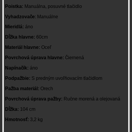
Poistka:
Manuálna, posuvné tlačidlo
Vyhadzovače
:
Manuálne
Mieridlá:
áno
Dĺžka hlavne:
60cm
Materiál hlavne:
Oceľ
Povrchová úprava hlavne:
Čiernená
Napínačík:
áno
Podpažbie:
S predným uvoľňovacím tlačidlom
Pažba materiál:
Orech
Povrchová úprava pažby:
Ručne morená a olejovaná
Dĺžka:
104 cm
Hmotnosť:
3,2
kg