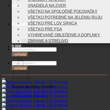
Blog
VNADIDLÁ NA ZVER
VŠETKO NA SPOLOČNÉ POĽOVAČKY
VŠETKO POTREBNÉ NA JELENIU RUJU
VŠETKO PRE LOV SRNCA
Kontakt
VŠETKO PRE PSA
VYHRIEVANÉ OBLEČENIE A DOPLNKY
ZBRANE A STRELIVO
0,00
€
Products
search
vyhľadať
Košík
Products
search
vyhľadať
Žiadne produkty v košíku.
Vrátiť sa do obchodu