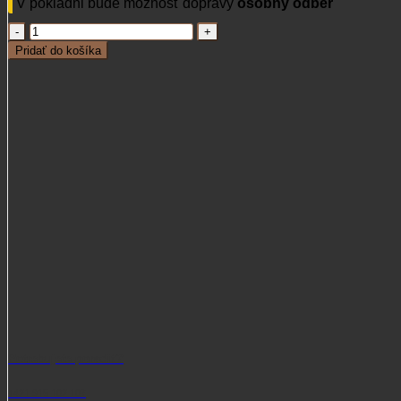
V pokladni bude možnosť dopravy
osobný odber
množstvo
Brokovnica
Pridať do košíka
Sabatti
Mini
Ranger
Potrebujete poradiť?
+421 915 102 107