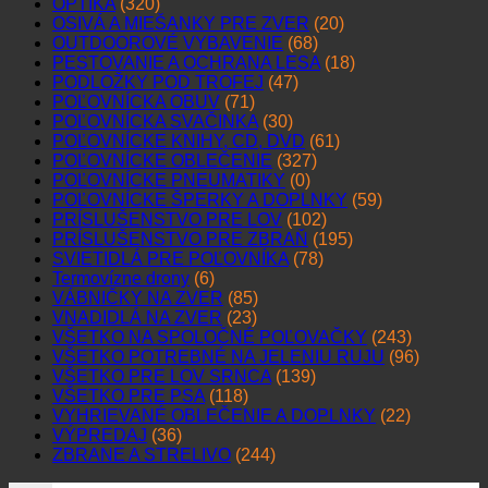
OPTIKA
(320)
OSIVÁ A MIEŠANKY PRE ZVER
(20)
OUTDOOROVÉ VYBAVENIE
(68)
PESTOVANIE A OCHRANA LESA
(18)
PODLOŽKY POD TROFEJ
(47)
POĽOVNÍCKA OBUV
(71)
POĽOVNÍCKA SVAČINKA
(30)
POĽOVNÍCKE KNIHY, CD, DVD
(61)
POĽOVNÍCKE OBLEČENIE
(327)
POĽOVNÍCKE PNEUMATIKY
(0)
POĽOVNÍCKE ŠPERKY A DOPLNKY
(59)
PRÍSLUŠENSTVO PRE LOV
(102)
PRÍSLUŠENSTVO PRE ZBRAŇ
(195)
SVIETIDLÁ PRE POĽOVNÍKA
(78)
Termovízne drony
(6)
VÁBNIČKY NA ZVER
(85)
VNADIDLÁ NA ZVER
(23)
VŠETKO NA SPOLOČNÉ POĽOVAČKY
(243)
VŠETKO POTREBNÉ NA JELENIU RUJU
(96)
VŠETKO PRE LOV SRNCA
(139)
VŠETKO PRE PSA
(118)
VYHRIEVANÉ OBLEČENIE A DOPLNKY
(22)
VÝPREDAJ
(36)
ZBRANE A STRELIVO
(244)