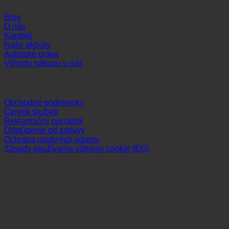
Blog
O nás
Kontakt
Naše aktivity
Autorské práva
Výhody nákupu u nás
Dôležité odkazy
Obchodné podmienky
Cenník služieb
Reklamačný poriadok
Odstúpenie od zmluvy
Ochrana osobných údajov
Zásady používania súborov cookie (EÚ)
Sledujte nás
Platobné možnosti