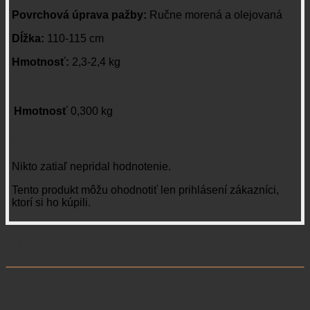
Povrchová úprava pažby:
Ručne morená a olejovaná
Dĺžka:
110-115 cm
Hmotnosť:
2,3-2,4 kg
Hmotnosť
0,300 kg
Recenzie
Nikto zatiaľ nepridal hodnotenie.
Tento produkt môžu ohodnotiť len prihlásení zákazníci,
ktorí si ho kúpili.
Súvisiace produkty