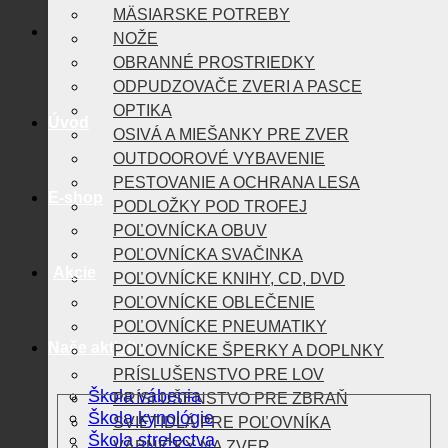
MÄSIARSKE POTREBY
NOŽE
OBRANNÉ PROSTRIEDKY
ODPUDZOVAČE ZVERI A PASCE
OPTIKA
Úvod
OSIVÁ A MIEŠANKY PRE ZVER
OUTDOOROVÉ VYBAVENIE
PESTOVANIE A OCHRANA LESA
E-shop
PODLOŽKY POD TROFEJ
POĽOVNÍCKA OBUV
POĽOVNÍCKA SVAČINKA
Akcie
POĽOVNÍCKE KNIHY, CD, DVD
POĽOVNÍCKE OBLEČENIE
POĽOVNÍCKE PNEUMATIKY
Naše aktivity
POĽOVNÍCKE ŠPERKY A DOPLNKY
PRÍSLUŠENSTVO PRE LOV
Škola vábenia
PRÍSLUŠENSTVO PRE ZBRAŇ
Škola kynológie
SVIETIDLÁ PRE POĽOVNÍKA
Škola strelectva
VÁBNIČKY NA ZVER