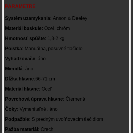
PARAMETRE
Systém uzamykania:
Anson & Deeley
Materiál baskule:
Oceľ, chróm
Hmotnosť spúšte:
1,8-2 kg
Poistka:
Manuálna, posuvné tlačidlo
Vyhadzovače
:
áno
Mieridlá:
áno
Dĺžka hlavne:
66-71 cm
Materiál hlavne:
Oceľ
Povrchová úprava hlavne:
Čiernená
Čoky:
Vymeniteľné , áno
Podpažbie:
S predným uvoľňovacím tlačidlom
Pažba materiál:
Orech