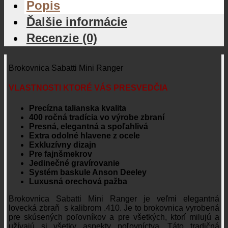
Popis
Ďalšie informácie
Recenzie (0)
Brokovnica Sabatti
Mini Ranger
VLASTNOSTI KTORÉ VÁS PRESVEDČIA
Precízna talianska kvalita
400 ročná tradícia vo výrobe zbraní
Presná, elegantná a spoľahlivá
Extra odolné hlavene z ocele
Exkluzívny dizajn
Pre fajnšmekrov
Jedinečné gravírovanie
Systém baskule Anson Deeley
Luxusná orechová pažba
Brokovnica Sabatti Mini Ranger je veľmi elegantná
lovecká zbraň s kalibrom .410. Je to brokovnica vyrobená
pre skúsených poľovníkov a pre všetkých, ktorí milujú a
užívajú si všetky aspekty poľovníctva. Táto tradičná