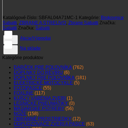
Katalógové číslo:
SBFAL04A71MC-1
Kategórie:
Brokovnice
Sabatti
,
ZBRANE A STRELIVO
,
Zbrane Sabatti
Značka:
Sabatti
Značka:
Sabatti
Akcie/Výpredaj
Na sklade
Kategórie produktov
DARČEK PRE POĽOVNÍKA
(762)
DOPLNKY DO REVÍRU
(6)
DOPLNKY PRE POĽOVNÍKA
(181)
ELEKTRICKÉ MOTOCYKLE
(5)
FOTOPASCE
(55)
FOXLINE
(117)
KURZY VÁBENIA ZVERI
(1)
LESNÍCKE PNEUMATIKY
(0)
MÄSIARSKE POTREBY
(56)
NOŽE
(158)
OBRANNÉ PROSTRIEDKY
(12)
ODPUDZOVAČE ZVERI A PASCE
(63)