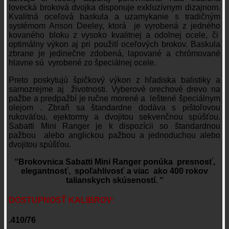
lovecká broková dvojka disponuje exkluzívnym dizajnom.
Kvalitná oceľová baskula a uzamykanie s tradičným
systémom Anson Deeley, ktorá je vyrobená z jedného
kovaného bloku z vysoko kvalitnej a odolnej ocele, či
optimálny výkon aj pri použití oceľových brokov. Baskula
zbrane je jedinečne zdobená, lapované a chrómované
hlavne sú vyrobené zo špeciálnej ocele.
Preto poskytujú špičkový výkon z hľadiska balistiky a
samozrejme aj životnosti. Vyberové orechové drevo na
pažbe a predpažbí je ručne morené a leštené špeciálnym
olejom . Zbraň sa štandardne dodáva s pištoľovou
rukoväťou, ejektormy a dvojitou sekvenčnou spúšťou.
Sabatti Mini Ranger je k dispozícii so štandardnou
pažbou alebo anglickou pažbou a jednoduchou alebo
dvojitou spúšťou.
“Brokovnica Sabatti Mini Ranger ponúka presnosť,
elegantnosť, spoľahlivosť a viac ako 400 rokov
talianskych skúseností. “
DOSTUPNOSŤ KALIBROV:
.410/76