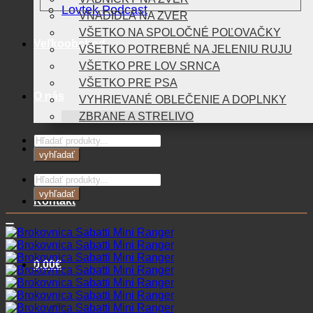
Lovtek Podcast
VNADIDLÁ NA ZVER
VŠETKO NA SPOLOČNÉ POĽOVAČKY
Veľkoobchod
VŠETKO POTREBNÉ NA JELENIU RUJU
VŠETKO PRE LOV SRNCA
VŠETKO PRE PSA
O nás
VYHRIEVANÉ OBLEČENIE A DOPLNKY
ZBRANE A STRELIVO
Products
Blog
search
vyhľadať
Products
search
vyhľadať
Kontakt
0,00
€
Košík