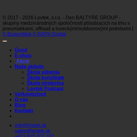
Visa
MasterCard
Maestro
Dinners
Discov
Club
© 2017 - 2026 Lovtek, s.r.o. - člen BALTYRE GROUP -
skupiny medzinárodných spoločností pôsobiacich na trhu s
pneumatikami, offroad a loveckými/outdoorovými potrebami |
© BugesWeb
© RAPA Digital
Úvod
E-shop
Akcie
Naše aktivity
Škola vábenia
Škola kynológie
Škola strelectva
Lovtek Podcast
Veľkoobchod
O nás
Blog
Kontakt
info@lovtek.sk
sales@lovtek.sk
+421 915 102 107