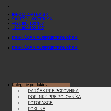
Skip
to
INFO@LOVTEK.SK
content
SALES@LOVTEK.SK
+421 915 102 107
+421 908 102 107
PRIHLÁSENIE / REGISTROVAŤ SA
PRIHLÁSENIE / REGISTROVAŤ SA
Kategorie produktov
DARČEK PRE POĽOVNÍKA
DOPLNKY PRE POĽOVNÍKA
FOTOPASCE
FOXLINE