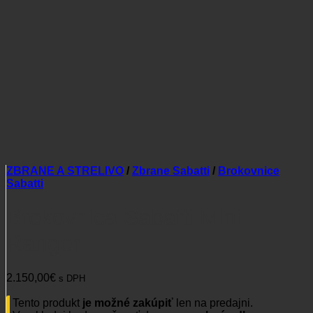
ZBRANE A STRELIVO
/
Zbrane Sabatti
/
Brokovnice
Sabatti
Brokovnica Sabatti Mini
Ranger
2.150,00
€
s DPH
Tento produkt
je možné zakúpiť
len na predajni.