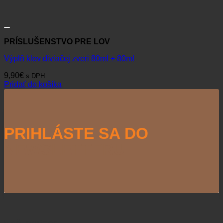
PRÍSLUŠENSTVO PRE LOV
Výplň klov diviačej zveri 80ml + 80ml
9,90
€
s DPH
Pridať do košíka
PRIHLÁSTE SA DO
NEWSLETTERU
Naši partneri