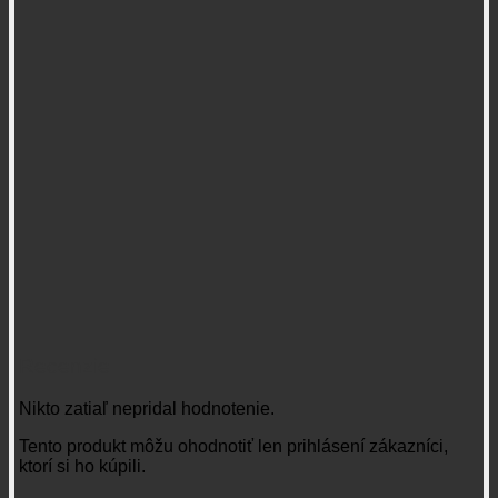
Recenzie
Nikto zatiaľ nepridal hodnotenie.
Tento produkt môžu ohodnotiť len prihlásení zákazníci,
ktorí si ho kúpili.