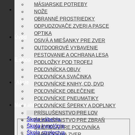
MÄSIARSKE POTREBY
NOŽE
OBRANNÉ PROSTRIEDKY
ODPUDZOVAČE ZVERI A PASCE
OPTIKA
Úvod
OSIVÁ A MIEŠANKY PRE ZVER
OUTDOOROVÉ VYBAVENIE
PESTOVANIE A OCHRANA LESA
E-shop
PODLOŽKY POD TROFEJ
POĽOVNÍCKA OBUV
POĽOVNÍCKA SVAČINKA
Akcie
POĽOVNÍCKE KNIHY, CD, DVD
POĽOVNÍCKE OBLEČENIE
POĽOVNÍCKE PNEUMATIKY
Naše aktivity
POĽOVNÍCKE ŠPERKY A DOPLNKY
PRÍSLUŠENSTVO PRE LOV
Škola vábenia
PRÍSLUŠENSTVO PRE ZBRAŇ
Škola kynológie
SVIETIDLÁ PRE POĽOVNÍKA
Škola strelectva
VÁBNIČKY NA ZVER