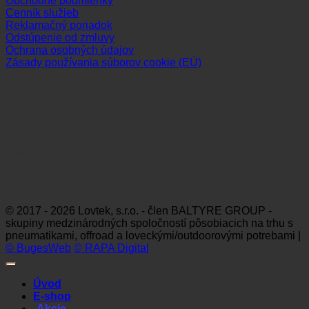
Obchodné podmienky
Cenník služieb
Reklamačný poriadok
Odstúpenie od zmluvy
Ochrana osobných údajov
Zásady používania súborov cookie (EÚ)
Sledujte nás
Platobné možnosti
Visa
MasterCard
Maestro
Dinners
Discov
Club
© 2017 - 2026 Lovtek, s.r.o. - člen BALTYRE GROUP -
skupiny medzinárodných spoločností pôsobiacich na trhu s
pneumatikami, offroad a loveckými/outdoorovými potrebami |
© BugesWeb
© RAPA Digital
Úvod
E-shop
Akcie