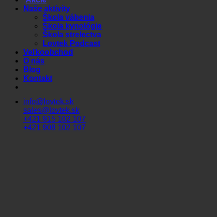
Naše aktivity
Škola vábenia
Škola kynológie
Škola strelectva
Lovtek Podcast
Veľkoobchod
O nás
Blog
Kontakt
info@lovtek.sk
sales@lovtek.sk
+421 915 102 107
+421 908 102 107