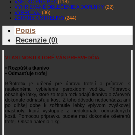
VŠETKO PRE PSA
(118)
VYHRIEVANÉ OBLEČENIE A DOPLNKY
(22)
VÝPREDAJ
(36)
ZBRANE A STRELIVO
(244)
Popis
Recenzie (0)
VLASTNOSTI KTORÉ VÁS PRESVEDČIA
• Rozpúšťa tkanivo
• Odmasťuje trofej
Bělotrofix je určený pre úpravu trofejí a príprave k
následnému vybielenie peroxidom vodíka. Prípravok
obsahuje látky, ktoré za tepla rozkladajú tkanivo a zároveň
dokonale odmasťujú kosť. Z toho dôvodu nedochádza ani
po dlhšej dobe k zožltnutie lebky vplyvom zvyškovej
mastnoty, ktorá vystupuje z nedokonale odmastených
kostí. Pomocou prípravku budete mať dokonale ošetrenú
trofej. Obsah balenia 1 kg.