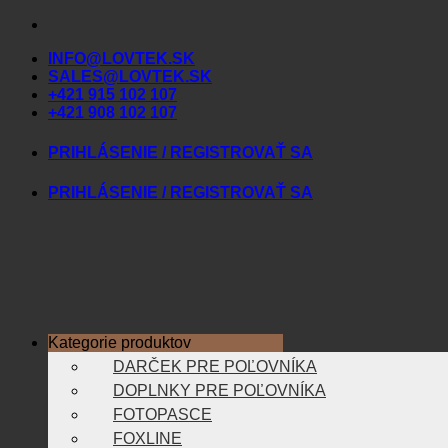
Skip
to
INFO@LOVTEK.SK
content
SALES@LOVTEK.SK
+421 915 102 107
+421 908 102 107
PRIHLÁSENIE / REGISTROVAŤ SA
PRIHLÁSENIE / REGISTROVAŤ SA
Kategorie produktov
DARČEK PRE POĽOVNÍKA
DOPLNKY PRE POĽOVNÍKA
FOTOPASCE
FOXLINE