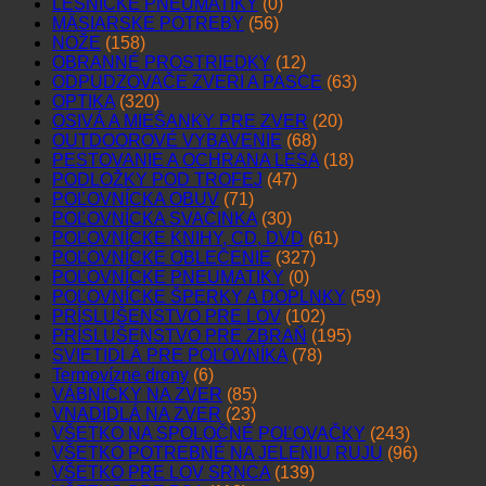
LESNÍCKE PNEUMATIKY
(0)
MÄSIARSKE POTREBY
(56)
NOŽE
(158)
OBRANNÉ PROSTRIEDKY
(12)
ODPUDZOVAČE ZVERI A PASCE
(63)
OPTIKA
(320)
OSIVÁ A MIEŠANKY PRE ZVER
(20)
OUTDOOROVÉ VYBAVENIE
(68)
PESTOVANIE A OCHRANA LESA
(18)
PODLOŽKY POD TROFEJ
(47)
POĽOVNÍCKA OBUV
(71)
POĽOVNÍCKA SVAČINKA
(30)
POĽOVNÍCKE KNIHY, CD, DVD
(61)
POĽOVNÍCKE OBLEČENIE
(327)
POĽOVNÍCKE PNEUMATIKY
(0)
POĽOVNÍCKE ŠPERKY A DOPLNKY
(59)
PRÍSLUŠENSTVO PRE LOV
(102)
PRÍSLUŠENSTVO PRE ZBRAŇ
(195)
SVIETIDLÁ PRE POĽOVNÍKA
(78)
Termovízne drony
(6)
VÁBNIČKY NA ZVER
(85)
VNADIDLÁ NA ZVER
(23)
VŠETKO NA SPOLOČNÉ POĽOVAČKY
(243)
VŠETKO POTREBNÉ NA JELENIU RUJU
(96)
VŠETKO PRE LOV SRNCA
(139)