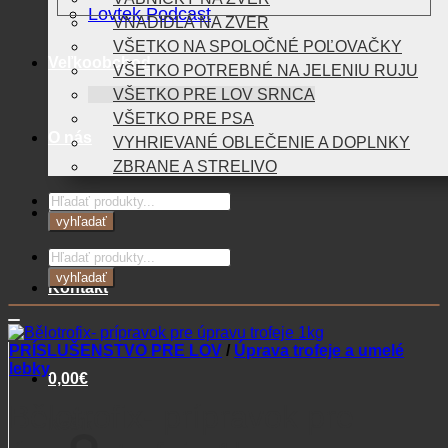
Lovtek Podcast
VNADIDLÁ NA ZVER
VŠETKO NA SPOLOČNÉ POĽOVAČKY
Veľkoobchod
VŠETKO POTREBNÉ NA JELENIU RUJU
VŠETKO PRE LOV SRNCA
VŠETKO PRE PSA
O nás
VYHRIEVANÉ OBLEČENIE A DOPLNKY
ZBRANE A STRELIVO
Products
Blog
search
vyhľadať
Products
search
vyhľadať
Kontakt
PRÍSLUŠENSTVO PRE LOV
/
Úprava trofeje a umelé
lebky
0,00
€
Bělotrofix- prípravok pre
Košík