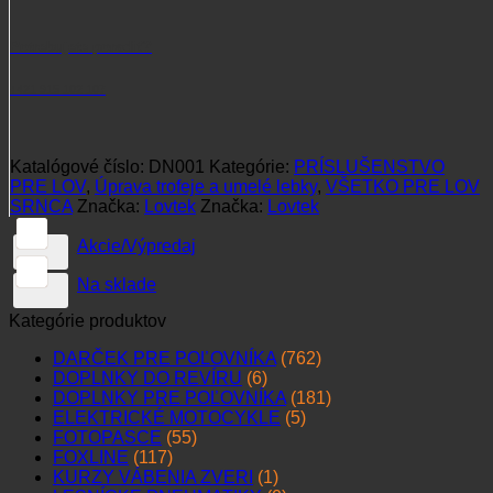
Potrebujete poradiť?
+421 915 102 107
Katalógové číslo:
DN001
Kategórie:
PRÍSLUŠENSTVO
PRE LOV
,
Úprava trofeje a umelé lebky
,
VŠETKO PRE LOV
SRNCA
Značka:
Lovtek
Značka:
Lovtek
Akcie/Výpredaj
Na sklade
Kategórie produktov
DARČEK PRE POĽOVNÍKA
(762)
DOPLNKY DO REVÍRU
(6)
DOPLNKY PRE POĽOVNÍKA
(181)
ELEKTRICKÉ MOTOCYKLE
(5)
FOTOPASCE
(55)
FOXLINE
(117)
KURZY VÁBENIA ZVERI
(1)