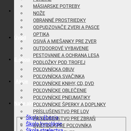
MÄSIARSKE POTREBY
NOŽE
OBRANNÉ PROSTRIEDKY
ODPUDZOVAČE ZVERI A PASCE
OPTIKA
Úvod
OSIVÁ A MIEŠANKY PRE ZVER
OUTDOOROVÉ VYBAVENIE
PESTOVANIE A OCHRANA LESA
E-shop
PODLOŽKY POD TROFEJ
POĽOVNÍCKA OBUV
POĽOVNÍCKA SVAČINKA
Akcie
POĽOVNÍCKE KNIHY, CD, DVD
POĽOVNÍCKE OBLEČENIE
POĽOVNÍCKE PNEUMATIKY
Naše aktivity
POĽOVNÍCKE ŠPERKY A DOPLNKY
PRÍSLUŠENSTVO PRE LOV
Škola vábenia
PRÍSLUŠENSTVO PRE ZBRAŇ
Škola kynológie
SVIETIDLÁ PRE POĽOVNÍKA
Škola strelectva