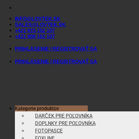
Skip
to
INFO@LOVTEK.SK
content
SALES@LOVTEK.SK
+421 915 102 107
+421 908 102 107
PRIHLÁSENIE / REGISTROVAŤ SA
PRIHLÁSENIE / REGISTROVAŤ SA
Kategorie produktov
DARČEK PRE POĽOVNÍKA
DOPLNKY PRE POĽOVNÍKA
FOTOPASCE
FOXLINE