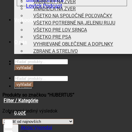
VÁBNIČKY NA ZVER
Lovtek Podcast
VNADIDLÁ NA ZVER
VŠETKO NA SPOLOČNÉ POĽOVAČKY
Veľkoobchod
VŠETKO POTREBNÉ NA JELENIU RUJU
VŠETKO PRE LOV SRNCA
VŠETKO PRE PSA
O nás
VYHRIEVANÉ OBLEČENIE A DOPLNKY
ZBRANE A STRELIVO
Products
Blog
search
vyhľadať
Products
search
vyhľadať
Kontakt
Produkty so značkou “HUBERTUS”
Filter / Kategórie
Zobrazený jediný výsledok
0,00
€
Košík
Akcie/Výpredaj