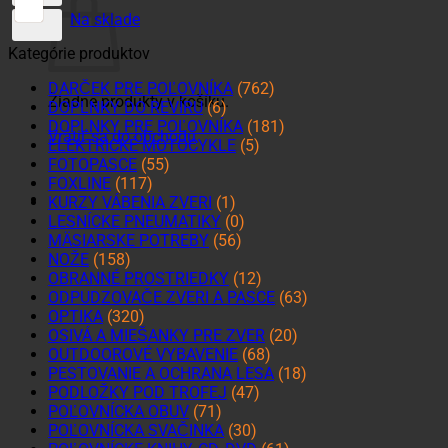
Na sklade
Kategórie produktov
DARČEK PRE POĽOVNÍKA
(762)
Žiadne produkty v košíku.
DOPLNKY DO REVÍRU
(6)
DOPLNKY PRE POĽOVNÍKA
(181)
Vrátiť sa do obchodu
ELEKTRICKÉ MOTOCYKLE
(5)
FOTOPASCE
(55)
FOXLINE
(117)
KURZY VÁBENIA ZVERI
(1)
LESNÍCKE PNEUMATIKY
(0)
MÄSIARSKE POTREBY
(56)
NOŽE
(158)
OBRANNÉ PROSTRIEDKY
(12)
ODPUDZOVAČE ZVERI A PASCE
(63)
OPTIKA
(320)
OSIVÁ A MIEŠANKY PRE ZVER
(20)
OUTDOOROVÉ VYBAVENIE
(68)
PESTOVANIE A OCHRANA LESA
(18)
PODLOŽKY POD TROFEJ
(47)
POĽOVNÍCKA OBUV
(71)
POĽOVNÍCKA SVAČINKA
(30)