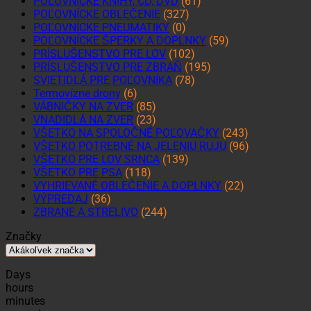
POĽOVNÍCKE KNIHY, CD, DVD
(61)
POĽOVNÍCKE OBLEČENIE
(327)
POĽOVNÍCKE PNEUMATIKY
(0)
POĽOVNÍCKE ŠPERKY A DOPLNKY
(59)
PRÍSLUŠENSTVO PRE LOV
(102)
PRÍSLUŠENSTVO PRE ZBRAŇ
(195)
SVIETIDLÁ PRE POĽOVNÍKA
(78)
Termovízne drony
(6)
VÁBNIČKY NA ZVER
(85)
VNADIDLÁ NA ZVER
(23)
VŠETKO NA SPOLOČNÉ POĽOVAČKY
(243)
VŠETKO POTREBNÉ NA JELENIU RUJU
(96)
VŠETKO PRE LOV SRNCA
(139)
VŠETKO PRE PSA
(118)
VYHRIEVANÉ OBLEČENIE A DOPLNKY
(22)
VÝPREDAJ
(36)
ZBRANE A STRELIVO
(244)
Značky
Days
hours
minutes