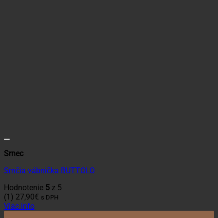
Srnec
Srnčia vábnička BUTTOLO
Hodnotenie
5
z 5
(1)
27,90
€
s DPH
Viac info