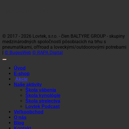
Platobné možnosti
Visa
MasterCard
Maestro
Dinners
Discov
Club
© 2017 - 2026 Lovtek, s.r.o. - člen BALTYRE GROUP - skupiny
medzinárodných spoločností pôsobiacich na trhu s
pneumatikami, offroad a loveckými/outdoorovými potrebami
|
© BugesWeb
© RAPA Digital
Úvod
E-shop
Akcie
Naše aktivity
Škola vábenia
Škola kynológie
Škola strelectva
Lovtek Podcast
Veľkoobchod
O nás
Blog
Kontakt