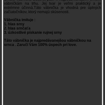
vábničkám na trhu. Jej tvar je veľmi praktický a je
extrémne účinná.Táto vábnička je vhodná pre úplných
začiatočníkov, ktorý nemajú skúsenosti.
Vábnička imituje :
1. hlas srny
2. hlas srnčaťa
3. úzkostlivé pískanie rujnej srny
Táto vábnička je najpredávanejšou vábničkou na
srnca . Zaručí Vám 100% úspech pri love.