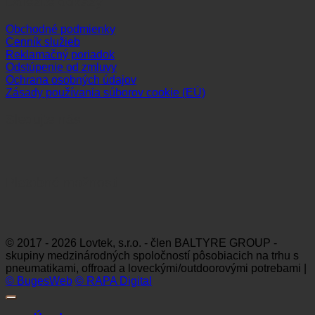
Dôležité odkazy
Obchodné podmienky
Cenník služieb
Reklamačný poriadok
Odstúpenie od zmluvy
Ochrana osobných údajov
Zásady používania súborov cookie (EÚ)
Sledujte nás
Platobné možnosti
Visa
MasterCard
Maestro
Dinners
Discov
Club
© 2017 - 2026 Lovtek, s.r.o. - člen BALTYRE GROUP -
skupiny medzinárodných spoločností pôsobiacich na trhu s
pneumatikami, offroad a loveckými/outdoorovými potrebami |
© BugesWeb
© RAPA Digital