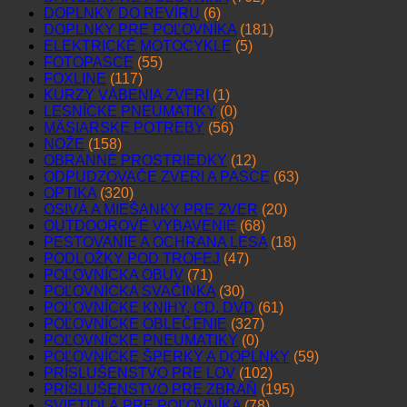
DOPLNKY DO REVÍRU
(6)
DOPLNKY PRE POĽOVNÍKA
(181)
ELEKTRICKÉ MOTOCYKLE
(5)
FOTOPASCE
(55)
FOXLINE
(117)
KURZY VÁBENIA ZVERI
(1)
LESNÍCKE PNEUMATIKY
(0)
MÄSIARSKE POTREBY
(56)
NOŽE
(158)
OBRANNÉ PROSTRIEDKY
(12)
ODPUDZOVAČE ZVERI A PASCE
(63)
OPTIKA
(320)
OSIVÁ A MIEŠANKY PRE ZVER
(20)
OUTDOOROVÉ VYBAVENIE
(68)
PESTOVANIE A OCHRANA LESA
(18)
PODLOŽKY POD TROFEJ
(47)
POĽOVNÍCKA OBUV
(71)
POĽOVNÍCKA SVAČINKA
(30)
POĽOVNÍCKE KNIHY, CD, DVD
(61)
POĽOVNÍCKE OBLEČENIE
(327)
POĽOVNÍCKE PNEUMATIKY
(0)
POĽOVNÍCKE ŠPERKY A DOPLNKY
(59)
PRÍSLUŠENSTVO PRE LOV
(102)
PRÍSLUŠENSTVO PRE ZBRAŇ
(195)
SVIETIDLÁ PRE POĽOVNÍKA
(78)