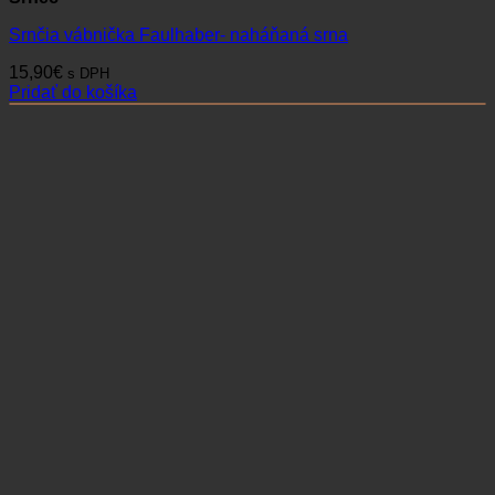
Srnčia vábnička Faulhaber- naháňaná srna
15,90
€
s DPH
Pridať do košíka