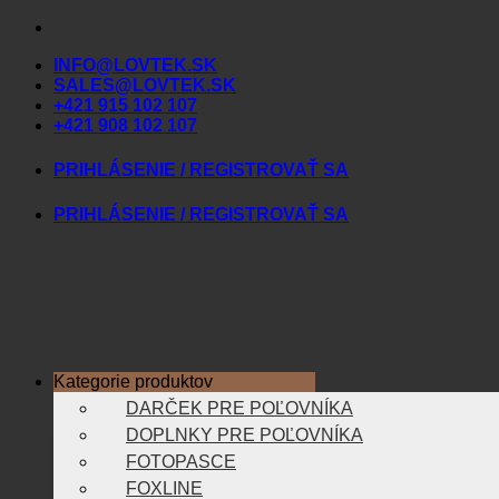
Skip
to
INFO@LOVTEK.SK
content
SALES@LOVTEK.SK
+421 915 102 107
+421 908 102 107
PRIHLÁSENIE / REGISTROVAŤ SA
PRIHLÁSENIE / REGISTROVAŤ SA
Kategorie produktov
DARČEK PRE POĽOVNÍKA
DOPLNKY PRE POĽOVNÍKA
FOTOPASCE
FOXLINE