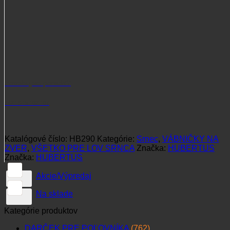
Potrebujete poradiť?
+421 915 102 107
Katalógové číslo:
HB290
Kategórie:
Srnec
,
VÁBNIČKY NA
ZVER
,
VŠETKO PRE LOV SRNCA
Značka:
HUBERTUS
Značka:
HUBERTUS
Akcie/Výpredaj
Na sklade
Kategórie produktov
DARČEK PRE POĽOVNÍKA
(762)