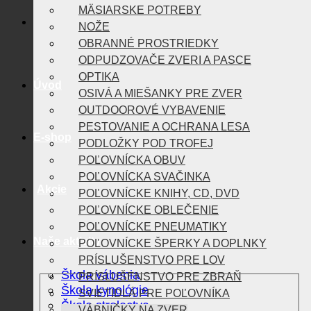
MÄSIARSKE POTREBY
NOŽE
OBRANNÉ PROSTRIEDKY
ODPUDZOVAČE ZVERI A PASCE
OPTIKA
Úvod
OSIVÁ A MIEŠANKY PRE ZVER
OUTDOOROVÉ VYBAVENIE
PESTOVANIE A OCHRANA LESA
E-shop
PODLOŽKY POD TROFEJ
POĽOVNÍCKA OBUV
POĽOVNÍCKA SVAČINKA
Akcie
POĽOVNÍCKE KNIHY, CD, DVD
POĽOVNÍCKE OBLEČENIE
POĽOVNÍCKE PNEUMATIKY
Naše aktivity
POĽOVNÍCKE ŠPERKY A DOPLNKY
PRÍSLUŠENSTVO PRE LOV
Škola vábenia
PRÍSLUŠENSTVO PRE ZBRAŇ
Škola kynológie
SVIETIDLÁ PRE POĽOVNÍKA
Škola strelectva
VÁBNIČKY NA ZVER