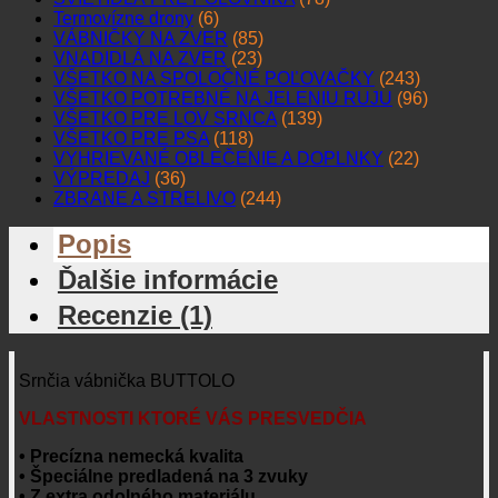
Termovízne drony
(6)
VÁBNIČKY NA ZVER
(85)
VNADIDLÁ NA ZVER
(23)
VŠETKO NA SPOLOČNÉ POĽOVAČKY
(243)
VŠETKO POTREBNÉ NA JELENIU RUJU
(96)
VŠETKO PRE LOV SRNCA
(139)
VŠETKO PRE PSA
(118)
VYHRIEVANÉ OBLEČENIE A DOPLNKY
(22)
VÝPREDAJ
(36)
ZBRANE A STRELIVO
(244)
Popis
Ďalšie informácie
Recenzie (1)
Srnčia vábnička BUTTOLO
VLASTNOSTI KTORÉ VÁS PRESVEDČIA
• Precízna nemecká kvalita
• Špeciálne predladená na 3 zvuky
• Z extra odolného materiálu