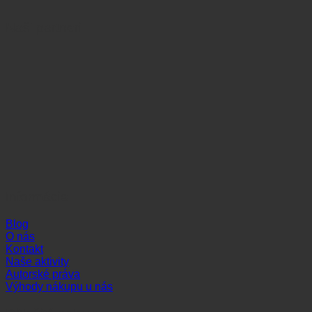
Naši partneri
Informácie
Blog
O nás
Kontakt
Naše aktivity
Autorské práva
Výhody nákupu u nás