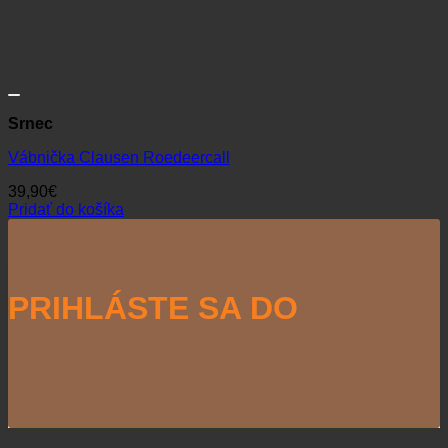
Srnec
Vábnička Clausen Roedeercall
39,90
€
Pridať do košíka
PRIHLÁSTE SA DO
NEWSLETTERU