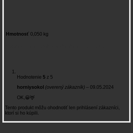
Hmotnosť
0,050 kg
1 recenzia k
Srnčia vábnička BUTTOLO
Hodnotenie
5
z 5
horniysokol
(overený zákazník)
–
09.05.2024
OK,😀🦌
Tento produkt môžu ohodnotiť len prihlásení zákazníci,
ktorí si ho kúpili.
Súvisiace produkty