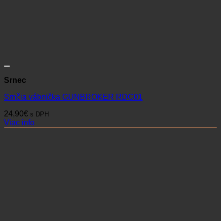
Srnec
Srnčia vábnička GUNBROKER RDC01
24,90
€
s DPH
Viac info