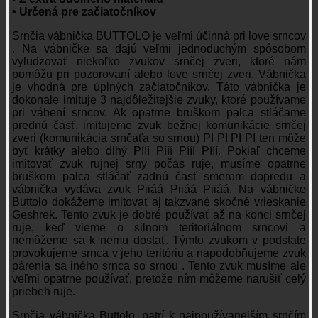
• Určená pre začiatočníkov
Srnčia vábnička BUTTOLO je veľmi účinná pri love srncov
. Na vábničke sa dajú veľmi jednoduchým spôsobom
vyludzovať niekoľko zvukov srnčej zveri, ktoré nám
pomôžu pri pozorovaní alebo love srnčej zveri. Vábnička
je vhodná pre úplných začiatočníkov. Táto vábnička je
dokonale imituje 3 najdôležitejšie zvuky, ktoré používame
pri vábení srncov. Ak opatrne bruškom palca stláčame
prednú časť, imitujeme zvuk bežnej komunikácie srnčej
zveri (komunikácia srnčaťa so srnou) PI PI PI PI ten môže
byť krátky alebo dlhý Pííí Pííí Pííí Pííí. Pokiaľ chceme
imitovať zvuk rujnej srny počas ruje, musíme opatrne
bruškom palca stláčať zadnú časť smerom dopredu a
vábnička vydáva zvuk Piiáá Piiáá Piiáá. Na vábničke
Buttolo dokážeme imitovať aj takzvané skočné vrieskanie
Geshrek. Tento zvuk je dobré používať až na konci srnčej
ruje, keď vieme o silnom teritoriálnom srncovi a
nemôžeme sa k nemu dostať. Týmto zvukom v podstate
provokujeme srnca v jeho teritóriu a napodobňujeme zvuk
párenia sa iného srnca so srnou . Tento zvuk musíme ale
veľmi opatrne používať, pretože ním môžeme narušiť celý
priebeh ruje.
Srnčia vábnička Buttolo, patrí k najpoužívanejším srnčím