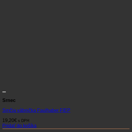
Srnec
Srnčia vábnička Faulhaber FIEP
19,20
€
s DPH
Pridať do košíka