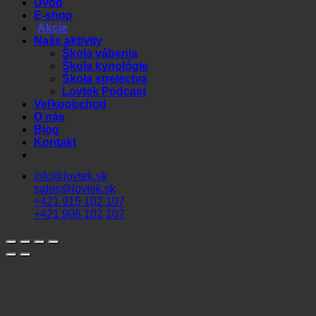
Úvod
E-shop
Akcie
Naše aktivity
Škola vábenia
Škola kynológie
Škola strelectva
Lovtek Podcast
Veľkoobchod
O nás
Blog
Kontakt
info@lovtek.sk
sales@lovtek.sk
+421 915 102 107
+421 908 102 107