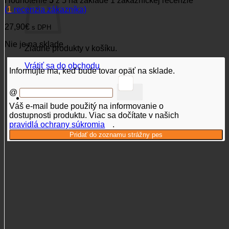
Hodnotenie
5
z 5 na základe
1
zákazníckej recenzie
(
1
recenzia zákazníka)
27,90
€
s DPH
Nie je na sklade
Žiadne produkty v košíku.
Vrátiť sa do obchodu
Informujte ma, keď bude tovar opäť na sklade.
@
Váš e-mail bude použitý na informovanie o
dostupnosti produktu. Viac sa dočítate v našich
pravidlá ochrany súkromia
.