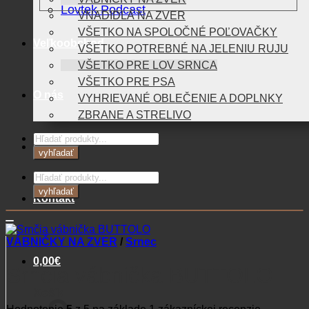
Lovtek Podcast
VNADIDLÁ NA ZVER
VŠETKO NA SPOLOČNÉ POĽOVAČKY
Veľkoobchod
VŠETKO POTREBNÉ NA JELENIU RUJU
VŠETKO PRE LOV SRNCA
VŠETKO PRE PSA
O nás
VYHRIEVANÉ OBLEČENIE A DOPLNKY
ZBRANE A STRELIVO
Products
Blog
search
vyhľadať
Products
search
vyhľadať
Kontakt
VÁBNIČKY NA ZVER
/
Srnec
0,00
€
Srnčia vábnička BUTTOLO
Košík