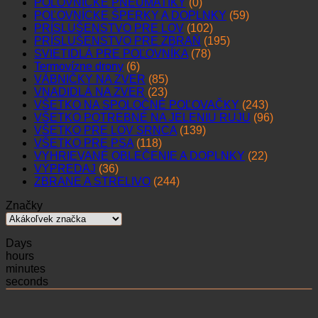
POĽOVNÍCKE PNEUMATIKY
(0)
POĽOVNÍCKE ŠPERKY A DOPLNKY
(59)
PRÍSLUŠENSTVO PRE LOV
(102)
PRÍSLUŠENSTVO PRE ZBRAŇ
(195)
SVIETIDLÁ PRE POĽOVNÍKA
(78)
Termovízne drony
(6)
VÁBNIČKY NA ZVER
(85)
VNADIDLÁ NA ZVER
(23)
VŠETKO NA SPOLOČNÉ POĽOVAČKY
(243)
VŠETKO POTREBNÉ NA JELENIU RUJU
(96)
VŠETKO PRE LOV SRNCA
(139)
VŠETKO PRE PSA
(118)
VYHRIEVANÉ OBLEČENIE A DOPLNKY
(22)
VÝPREDAJ
(36)
ZBRANE A STRELIVO
(244)
Značky
Days
hours
minutes
seconds