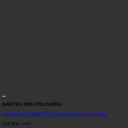
DARČEK PRE POĽOVNÍKA
Lovecký nôž HUBERTUS rytina stádo zveri + pošva
104,90
€
s DPH