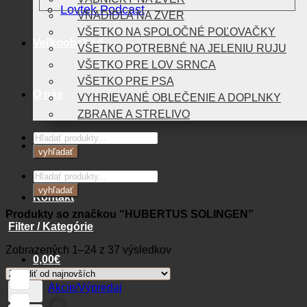
Lovtek Podcast
VNADIDLÁ NA ZVER
VŠETKO NA SPOLOČNÉ POĽOVAČKY
Veľkoobchod
VŠETKO POTREBNÉ NA JELENIU RUJU
VŠETKO PRE LOV SRNCA
VŠETKO PRE PSA
O nás
VYHRIEVANÉ OBLEČENIE A DOPLNKY
ZBRANE A STRELIVO
Products
Blog
search
vyhľadať
Products
search
vyhľadať
Kontakt
Produkty so značkou “HUBERTUS SOLINGEN”
Filter / Kategórie
Zoradené
Zobrazených 1–24 z 37 výsledkov
0,00
€
podľa
najnovších
Akcie/Výpredaj
Košík