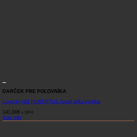
DARČEK PRE POĽOVNÍKA
Lovecký nôž HUBERTUS čepeľ,pílka,vývrtka
141,00
€
s DPH
Viac info