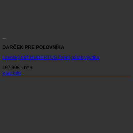
DARČEK PRE POĽOVNÍKA
Lovecký nôž HUBERTUS čepeľ,párak,vývrtka
197,90
€
s DPH
Viac info