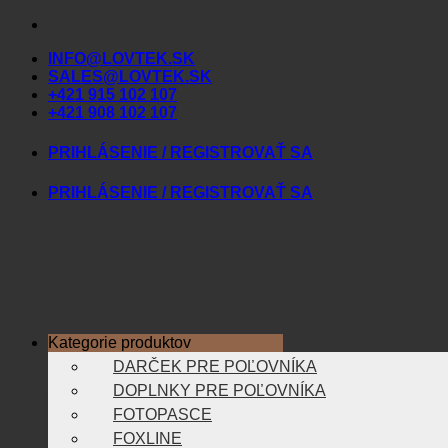
Skip
to
INFO@LOVTEK.SK
content
SALES@LOVTEK.SK
+421 915 102 107
+421 908 102 107
PRIHLÁSENIE / REGISTROVAŤ SA
PRIHLÁSENIE / REGISTROVAŤ SA
Kategorie produktov
DARČEK PRE POĽOVNÍKA
DOPLNKY PRE POĽOVNÍKA
FOTOPASCE
FOXLINE