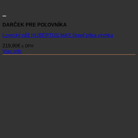
DARČEK PRE POĽOVNÍKA
Lovecký nôž HUBERTUS MAX čepeľ,pílka,vývrtka
219,90
€
s DPH
Viac info