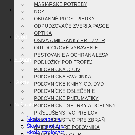
MÄSIARSKE POTREBY
NOŽE
OBRANNÉ PROSTRIEDKY
ODPUDZOVAČE ZVERI A PASCE
OPTIKA
Úvod
OSIVÁ A MIEŠANKY PRE ZVER
OUTDOOROVÉ VYBAVENIE
PESTOVANIE A OCHRANA LESA
E-shop
PODLOŽKY POD TROFEJ
POĽOVNÍCKA OBUV
POĽOVNÍCKA SVAČINKA
Akcie
POĽOVNÍCKE KNIHY, CD, DVD
POĽOVNÍCKE OBLEČENIE
POĽOVNÍCKE PNEUMATIKY
Naše aktivity
POĽOVNÍCKE ŠPERKY A DOPLNKY
PRÍSLUŠENSTVO PRE LOV
Škola vábenia
PRÍSLUŠENSTVO PRE ZBRAŇ
Škola kynológie
SVIETIDLÁ PRE POĽOVNÍKA
Škola strelectva
VÁBNIČKY NA ZVER