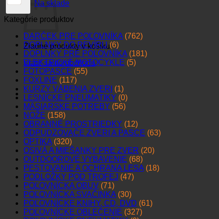
Na sklade
Kategórie produktov
DARČEK PRE POĽOVNÍKA
(762)
DOPLNKY DO REVÍRU
(6)
Žiadne produkty v košíku.
DOPLNKY PRE POĽOVNÍKA
(181)
ELEKTRICKÉ MOTOCYKLE
(5)
Vrátiť sa do obchodu
FOTOPASCE
(55)
FOXLINE
(117)
KURZY VÁBENIA ZVERI
(1)
LESNÍCKE PNEUMATIKY
(0)
MÄSIARSKE POTREBY
(56)
NOŽE
(158)
OBRANNÉ PROSTRIEDKY
(12)
ODPUDZOVAČE ZVERI A PASCE
(63)
OPTIKA
(320)
OSIVÁ A MIEŠANKY PRE ZVER
(20)
OUTDOOROVÉ VYBAVENIE
(68)
PESTOVANIE A OCHRANA LESA
(18)
PODLOŽKY POD TROFEJ
(47)
POĽOVNÍCKA OBUV
(71)
POĽOVNÍCKA SVAČINKA
(30)
POĽOVNÍCKE KNIHY, CD, DVD
(61)
POĽOVNÍCKE OBLEČENIE
(327)