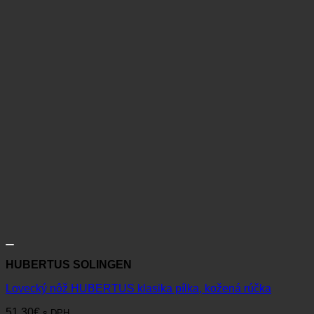
HUBERTUS SOLINGEN
Lovecký nôž HUBERTUS klasika pílka, kožená rúčka
51,30
€
s DPH