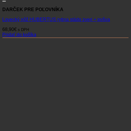
DARČEK PRE POĽOVNÍKA
Lovecký nôž HUBERTUS rytina stádo zveri + pošva
68,90
€
s DPH
Pridať do košíka