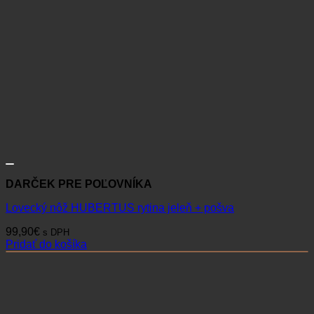
DARČEK PRE POĽOVNÍKA
Lovecký nôž HUBERTUS rytina jeleň + pošva
99,90
€
s DPH
Pridať do košíka