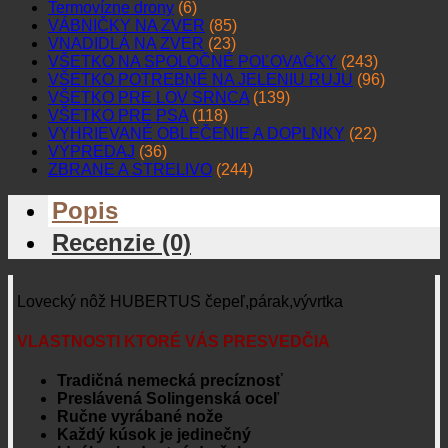
Termovízne drony
(6)
VÁBNIČKY NA ZVER
(85)
VNADIDLÁ NA ZVER
(23)
VŠETKO NA SPOLOČNÉ POĽOVAČKY
(243)
VŠETKO POTREBNÉ NA JELENIU RUJU
(96)
VŠETKO PRE LOV SRNCA
(139)
VŠETKO PRE PSA
(118)
VYHRIEVANÉ OBLEČENIE A DOPLNKY
(22)
VÝPREDAJ
(36)
ZBRANE A STRELIVO
(244)
Popis
Recenzie (0)
Lovecký nôž HUBERTUS čepeľ,párak,vývrtka
VLASTNOSTI KTORÉ VÁS PRESVEDČIA
Tradičná nemecká precíznosť
Preslávená Solingenská oceľ
Ručne vyrábané nože
Každý kúsok je jedinečný