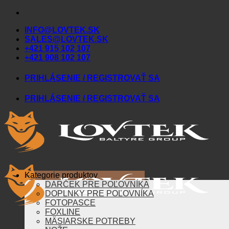
Skip
to
INFO@LOVTEK.SK
content
SALES@LOVTEK.SK
+421 915 102 107
+421 908 102 107
PRIHLÁSENIE / REGISTROVAŤ SA
PRIHLÁSENIE / REGISTROVAŤ SA
Kategorie produktov
DARČEK PRE POĽOVNÍKA
DOPLNKY PRE POĽOVNÍKA
FOTOPASCE
FOXLINE
MÄSIARSKE POTREBY