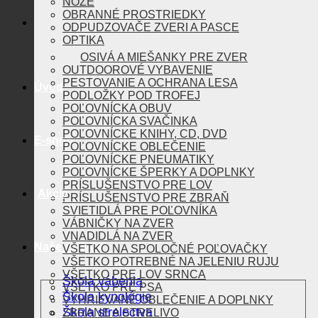
NOŽE
OBRANNÉ PROSTRIEDKY
ODPUDZOVAČE ZVERI A PASCE
OPTIKA
OSIVÁ A MIEŠANKY PRE ZVER
OUTDOOROVÉ VYBAVENIE
PESTOVANIE A OCHRANA LESA
Úvod
PODLOŽKY POD TROFEJ
POĽOVNÍCKA OBUV
POĽOVNÍCKA SVAČINKA
POĽOVNÍCKE KNIHY, CD, DVD
E-shop
POĽOVNÍCKE OBLEČENIE
POĽOVNÍCKE PNEUMATIKY
POĽOVNÍCKE ŠPERKY A DOPLNKY
PRÍSLUŠENSTVO PRE LOV
Akcie
PRÍSLUŠENSTVO PRE ZBRAŇ
SVIETIDLÁ PRE POĽOVNÍKA
VÁBNIČKY NA ZVER
VNADIDLÁ NA ZVER
Naše aktivity
VŠETKO NA SPOLOČNÉ POĽOVAČKY
VŠETKO POTREBNÉ NA JELENIU RUJU
VŠETKO PRE LOV SRNCA
Škola vábenia
VŠETKO PRE PSA
Škola kynológie
VYHRIEVANÉ OBLEČENIE A DOPLNKY
Škola strelectva
ZBRANE A STRELIVO