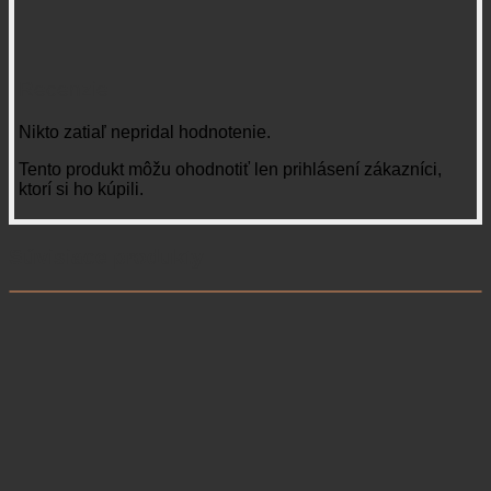
Recenzie
Nikto zatiaľ nepridal hodnotenie.
Tento produkt môžu ohodnotiť len prihlásení zákazníci,
ktorí si ho kúpili.
Súvisiace produkty