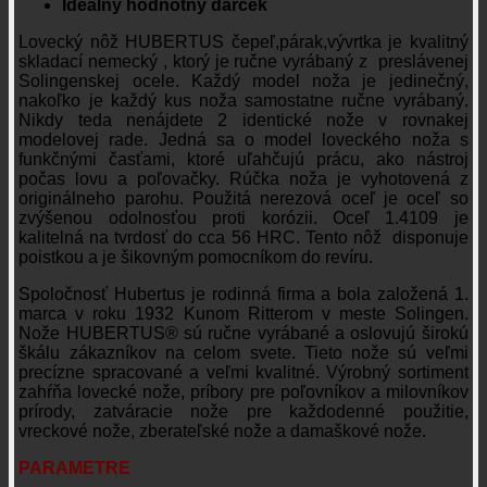
Ideálny hodnotný darček
Lovecký nôž HUBERTUS čepeľ,párak,vývrtka je kvalitný
skladací nemecký , ktorý je ručne vyrábaný z preslávenej
Solingenskej ocele. Každý model noža je jedinečný,
nakoľko je každý kus noža samostatne ručne vyrábaný.
Nikdy teda nenájdete 2 identické nože v rovnakej
modelovej rade. Jedná sa o model loveckého noža s
funkčnými časťami, ktoré uľahčujú prácu, ako nástroj
počas lovu a poľovačky. Rúčka noža je vyhotovená z
originálneho parohu. Použitá nerezová oceľ je oceľ so
zvýšenou odolnosťou proti korózii. Oceľ 1.4109 je
kalitelná na tvrdosť do cca 56 HRC. Tento nôž disponuje
poistkou a je šikovným pomocníkom do revíru.
Spoločnosť Hubertus je rodinná firma a bola založená 1.
marca v roku 1932 Kunom Ritterom v meste Solingen.
Nože HUBERTUS® sú ručne vyrábané a oslovujú širokú
škálu zákazníkov na celom svete. Tieto nože sú veľmi
precízne spracované a veľmi kvalitné. Výrobný sortiment
zahŕňa lovecké nože, príbory pre poľovníkov a milovníkov
prírody, zatváracie nože pre každodenné použitie,
vreckové nože, zberateľské nože a damaškové nože.
PARAMETRE