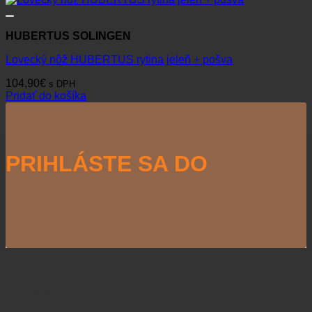
HUBERTUS SOLINGEN
Lovecký nôž HUBERTUS rytina jeleň + pošva
104,90
€
s DPH
Pridať do košíka
PRIHLÁSTE SA DO
NEWSLETTERU
Naši partneri