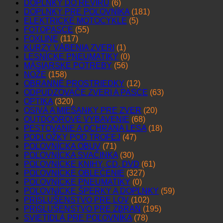
DOPLNKY DO REVÍRU
(6)
DOPLNKY PRE POĽOVNÍKA
(181)
ELEKTRICKÉ MOTOCYKLE
(5)
FOTOPASCE
(55)
FOXLINE
(117)
KURZY VÁBENIA ZVERI
(1)
LESNÍCKE PNEUMATIKY
(0)
MÄSIARSKE POTREBY
(56)
NOŽE
(158)
OBRANNÉ PROSTRIEDKY
(12)
ODPUDZOVAČE ZVERI A PASCE
(63)
OPTIKA
(320)
OSIVÁ A MIEŠANKY PRE ZVER
(20)
OUTDOOROVÉ VYBAVENIE
(68)
PESTOVANIE A OCHRANA LESA
(18)
PODLOŽKY POD TROFEJ
(47)
POĽOVNÍCKA OBUV
(71)
POĽOVNÍCKA SVAČINKA
(30)
POĽOVNÍCKE KNIHY, CD, DVD
(61)
POĽOVNÍCKE OBLEČENIE
(327)
POĽOVNÍCKE PNEUMATIKY
(0)
POĽOVNÍCKE ŠPERKY A DOPLNKY
(59)
PRÍSLUŠENSTVO PRE LOV
(102)
PRÍSLUŠENSTVO PRE ZBRAŇ
(195)
SVIETIDLÁ PRE POĽOVNÍKA
(78)