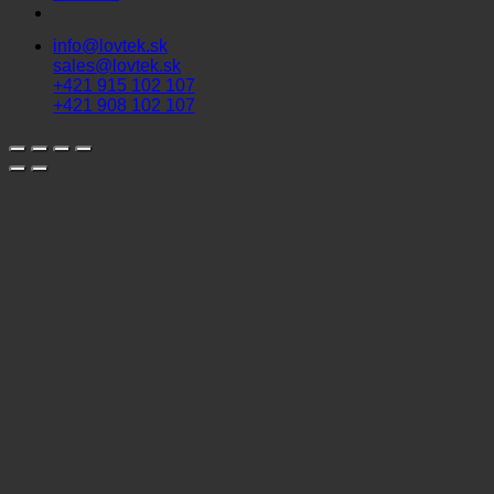
info@lovtek.sk
sales@lovtek.sk
+421 915 102 107
+421 908 102 107