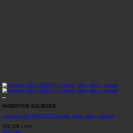
HUBERTUS SOLINGEN
Lovecký nôž HUBERTUS čepeľ, pílka, dýka + púzdro
156,20
€
s DPH
Viac info