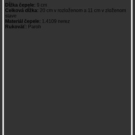
Dĺžka čepele:
9 cm
Celková dĺžka:
20 cm v rozloženom a 11 cm v zloženom
stave
Materiál čepele:
1.4109 nerez
Rukoväť:
Paroh