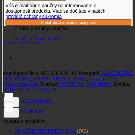
Váš e-mail bude použitý na informovanie o
dostupnosti produktu. Viac sa dočítate v našich
pravidlá ochrany súkromia
.
Žiadne produkty v košíku.
Vrátiť sa do obchodu
Potrebujete poradiť?
+421 915 102 107
Katalógové číslo:
HS13.334.HH.00
Kategórií:
DARČEK PRE
POĽOVNÍKA
,
HUBERTUS SOLINGEN
,
Nože
,
NOŽE
,
Poľovnícke nože
Značka:
HUBERTUS SOLINGEN
Značka:
HUBERTUS SOLINGEN
Akcie/Výpredaj
Na sklade
Kategórie produktov
DARČEK PRE POĽOVNÍKA
(762)