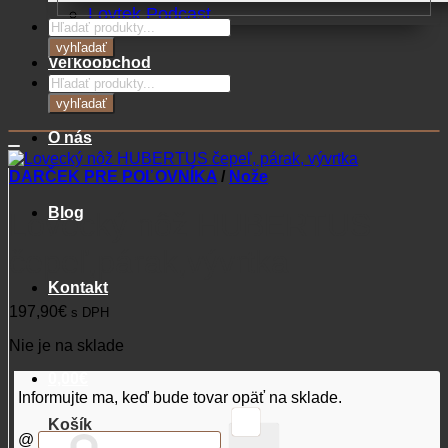
Lovtek Podcast
Products
search
vyhľadať
Veľkoobchod
Products
search
vyhľadať
O nás
DARČEK PRE POĽOVNÍKA
/
Nože
Blog
Lovecký nôž HUBERTUS
čepeľ,párak,vývrtka
Kontakt
197,90
€
s DPH
Nie je na sklade
0,00
€
Informujte ma, keď bude tovar opäť na sklade.
Košík
@