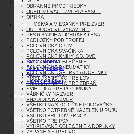
NOŽE
E-shop
OBRANNÉ PROSTRIEDKY
ODPUDZOVAČE ZVERI A PASCE
OPTIKA
OSIVÁ A MIEŠANKY PRE ZVER
Akcie
OUTDOOROVÉ VYBAVENIE
PESTOVANIE A OCHRANA LESA
PODLOŽKY POD TROFEJ
POĽOVNÍCKA OBUV
Naše aktivity
POĽOVNÍCKA SVAČINKA
POĽOVNÍCKE KNIHY, CD, DVD
Škola vábenia
POĽOVNÍCKE OBLEČENIE
POĽOVNÍCKE PNEUMATIKY
Škola kynológie
POĽOVNÍCKE ŠPERKY A DOPLNKY
Škola strelectva
PRÍSLUŠENSTVO PRE LOV
Lovtek Podcast
PRÍSLUŠENSTVO PRE ZBRAŇ
SVIETIDLÁ PRE POĽOVNÍKA
VÁBNIČKY NA ZVER
Veľkoobchod
VNADIDLÁ NA ZVER
VŠETKO NA SPOLOČNÉ POĽOVAČKY
VŠETKO POTREBNÉ NA JELENIU RUJU
VŠETKO PRE LOV SRNCA
O nás
VŠETKO PRE PSA
VYHRIEVANÉ OBLEČENIE A DOPLNKY
ZBRANE A STRELIVO