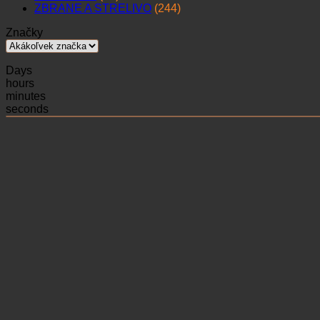
ZBRANE A STRELIVO
(244)
Značky
Days
hours
minutes
seconds