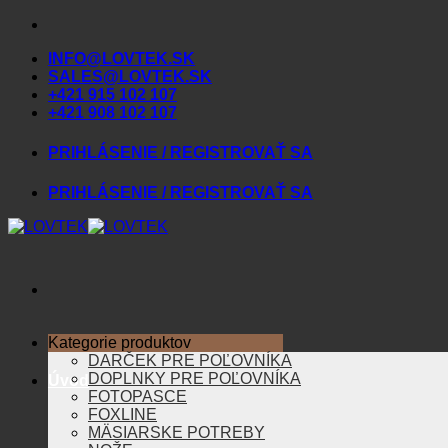
Skip
to
INFO@LOVTEK.SK
content
SALES@LOVTEK.SK
+421 915 102 107
+421 908 102 107
PRIHLÁSENIE / REGISTROVAŤ SA
PRIHLÁSENIE / REGISTROVAŤ SA
Kategorie produktov
DARČEK PRE POĽOVNÍKA
DOPLNKY PRE POĽOVNÍKA
Úvod
FOTOPASCE
FOXLINE
MÄSIARSKE POTREBY