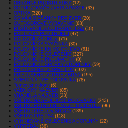
OBRANNÉ PROSTRIEDKY
(12)
ODPUDZOVAČE ZVERI A PASCE
(63)
OPTIKA
(320)
OSIVÁ A MIEŠANKY PRE ZVER
(20)
OUTDOOROVÉ VYBAVENIE
(68)
PESTOVANIE A OCHRANA LESA
(18)
PODLOŽKY POD TROFEJ
(47)
POĽOVNÍCKA OBUV
(71)
POĽOVNÍCKA SVAČINKA
(30)
POĽOVNÍCKE KNIHY, CD, DVD
(61)
POĽOVNÍCKE OBLEČENIE
(327)
POĽOVNÍCKE PNEUMATIKY
(0)
POĽOVNÍCKE ŠPERKY A DOPLNKY
(59)
PRÍSLUŠENSTVO PRE LOV
(102)
PRÍSLUŠENSTVO PRE ZBRAŇ
(195)
SVIETIDLÁ PRE POĽOVNÍKA
(78)
Termovízne drony
(6)
VÁBNIČKY NA ZVER
(85)
VNADIDLÁ NA ZVER
(23)
VŠETKO NA SPOLOČNÉ POĽOVAČKY
(243)
VŠETKO POTREBNÉ NA JELENIU RUJU
(96)
VŠETKO PRE LOV SRNCA
(139)
VŠETKO PRE PSA
(118)
VYHRIEVANÉ OBLEČENIE A DOPLNKY
(22)
VÝPREDAJ
(36)