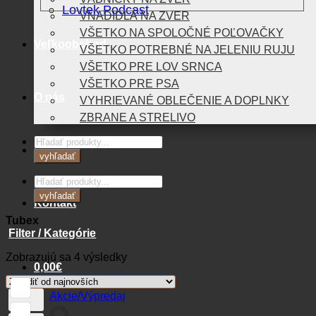
Lovtek Podcast
VNADIDLÁ NA ZVER
VŠETKO NA SPOLOČNÉ POĽOVAČKY
Veľkoobchod
VŠETKO POTREBNÉ NA JELENIU RUJU
VŠETKO PRE LOV SRNCA
VŠETKO PRE PSA
O nás
VYHRIEVANÉ OBLEČENIE A DOPLNKY
ZBRANE A STRELIVO
Products
Blog
search
vyhľadať
Products
search
vyhľadať
Kontakt
Tubex
Filter / Kategórie
Zoradené
Zobrazujú sa 4 výsledky
0,00
€
podľa
najnovších
Akcie/Výpredaj
Košík