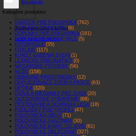
Na sklade
Kategórie produktov
DARČEK PRE POĽOVNÍKA
(762)
DOPLNKY DO REVÍRU
(6)
Žiadne produkty v košíku.
DOPLNKY PRE POĽOVNÍKA
(181)
ELEKTRICKÉ MOTOCYKLE
(5)
Vrátiť sa do obchodu
FOTOPASCE
(55)
FOXLINE
(117)
KURZY VÁBENIA ZVERI
(1)
LESNÍCKE PNEUMATIKY
(0)
MÄSIARSKE POTREBY
(56)
NOŽE
(158)
OBRANNÉ PROSTRIEDKY
(12)
ODPUDZOVAČE ZVERI A PASCE
(63)
OPTIKA
(320)
OSIVÁ A MIEŠANKY PRE ZVER
(20)
OUTDOOROVÉ VYBAVENIE
(68)
PESTOVANIE A OCHRANA LESA
(18)
PODLOŽKY POD TROFEJ
(47)
POĽOVNÍCKA OBUV
(71)
POĽOVNÍCKA SVAČINKA
(30)
POĽOVNÍCKE KNIHY, CD, DVD
(61)
POĽOVNÍCKE OBLEČENIE
(327)