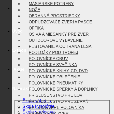
MÄSIARSKE POTREBY
NOŽE
OBRANNÉ PROSTRIEDKY
ODPUDZOVAČE ZVERI A PASCE
OPTIKA
Úvod
OSIVÁ A MIEŠANKY PRE ZVER
OUTDOOROVÉ VYBAVENIE
PESTOVANIE A OCHRANA LESA
E-shop
PODLOŽKY POD TROFEJ
POĽOVNÍCKA OBUV
POĽOVNÍCKA SVAČINKA
Akcie
POĽOVNÍCKE KNIHY, CD, DVD
POĽOVNÍCKE OBLEČENIE
POĽOVNÍCKE PNEUMATIKY
Naše aktivity
POĽOVNÍCKE ŠPERKY A DOPLNKY
PRÍSLUŠENSTVO PRE LOV
Škola vábenia
PRÍSLUŠENSTVO PRE ZBRAŇ
Škola kynológie
SVIETIDLÁ PRE POĽOVNÍKA
Škola strelectva
VÁBNIČKY NA ZVER