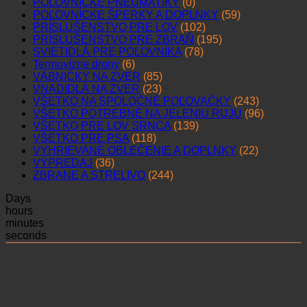
POĽOVNÍCKE PNEUMATIKY
(0)
POĽOVNÍCKE ŠPERKY A DOPLNKY
(59)
PRÍSLUŠENSTVO PRE LOV
(102)
PRÍSLUŠENSTVO PRE ZBRAŇ
(195)
SVIETIDLÁ PRE POĽOVNÍKA
(78)
Termovízne drony
(6)
VÁBNIČKY NA ZVER
(85)
VNADIDLÁ NA ZVER
(23)
VŠETKO NA SPOLOČNÉ POĽOVAČKY
(243)
VŠETKO POTREBNÉ NA JELENIU RUJU
(96)
VŠETKO PRE LOV SRNCA
(139)
VŠETKO PRE PSA
(118)
VYHRIEVANÉ OBLEČENIE A DOPLNKY
(22)
VÝPREDAJ
(36)
ZBRANE A STRELIVO
(244)
Days
hours
minutes
seconds