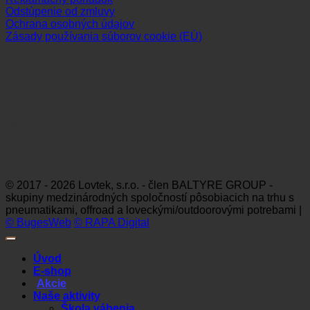
Odstúpenie od zmluvy
Ochrana osobných údajov
Zásady používania súborov cookie (EÚ)
Sledujte nás
Platobné možnosti
Visa
MasterCard
Maestro
Dinners
Discov
Club
© 2017 - 2026 Lovtek, s.r.o. - člen BALTYRE GROUP -
skupiny medzinárodných spoločností pôsobiacich na trhu s
pneumatikami, offroad a loveckými/outdoorovými potrebami |
© BugesWeb
© RAPA Digital
Úvod
E-shop
Akcie
Naše aktivity
Škola vábenia