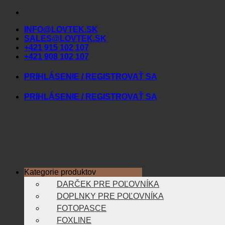
Skip
to
INFO@LOVTEK.SK
content
SALES@LOVTEK.SK
+421 915 102 107
+421 908 102 107
PRIHLÁSENIE / REGISTROVAŤ SA
PRIHLÁSENIE / REGISTROVAŤ SA
Kategorie produktov
DARČEK PRE POĽOVNÍKA
DOPLNKY PRE POĽOVNÍKA
FOTOPASCE
FOXLINE