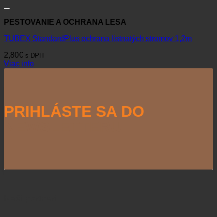
PESTOVANIE A OCHRANA LESA
TUBEX StandardPlus ochrana listnatých stromov 1,2m
2,80
€
s DPH
Viac info
PRIHLÁSTE SA DO
NEWSLETTERU
Naši partneri