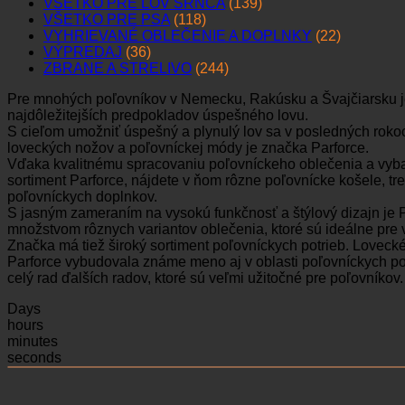
VŠETKO PRE LOV SRNCA
(139)
VŠETKO PRE PSA
(118)
VYHRIEVANÉ OBLEČENIE A DOPLNKY
(22)
VÝPREDAJ
(36)
ZBRANE A STRELIVO
(244)
Pre mnohých poľovníkov v Nemecku, Rakúsku a Švajčiarsku j
najdôležitejších predpokladov úspešného lovu.
S cieľom umožniť úspešný a plynulý lov sa v posledných roko
loveckých nožov a poľovníckej módy je značka Parforce.
Vďaka kvalitnému spracovaniu poľovníckeho oblečenia a vybav
sortiment Parforce, nájdete v ňom rôzne poľovnícke košele, tre
poľovníckych doplnkov.
S jasným zameraním na vysokú funkčnosť a štýlový dizajn je P
množstvom rôznych variantov oblečenia, ktoré sú ideálne pre v
Značka má tiež široký sortiment poľovníckych potrieb. Lovec
Parforce vybudovala známe meno aj v oblasti poľovníckych po
celý rad ďalších radov, ktoré sú veľmi užitočné pre poľovníkov.
Days
hours
minutes
seconds