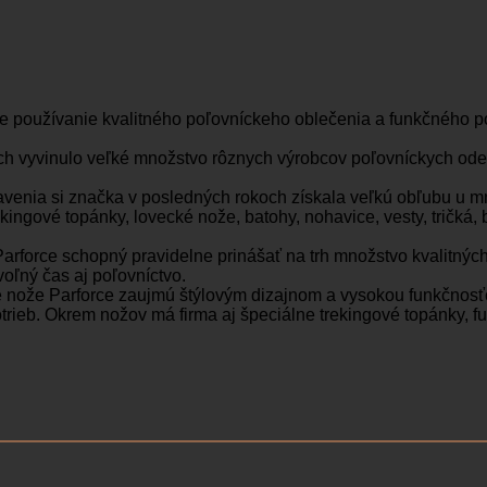
e používanie kvalitného poľovníckeho oblečenia a funkčného 
ch vyvinulo veľké množstvo rôznych výrobcov poľovníckych odev
enia si značka v posledných rokoch získala veľkú obľubu u mno
kingové topánky, lovecké nože, batohy, nohavice, vesty, tričká, 
arforce schopný pravidelne prinášať na trh množstvo kvalitných
oľný čas aj poľovníctvo.
ké nože Parforce zaujmú štýlovým dizajnom a vysokou funkčnosť
trieb. Okrem nožov má firma aj špeciálne trekingové topánky, 