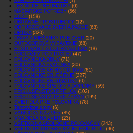
KURZY VÁBENIA ZVERI
(1)
LESNÍCKE PNEUMATIKY
(0)
MÄSIARSKE POTREBY
(56)
NOŽE
(158)
OBRANNÉ PROSTRIEDKY
(12)
ODPUDZOVAČE ZVERI A PASCE
(63)
OPTIKA
(320)
OSIVÁ A MIEŠANKY PRE ZVER
(20)
OUTDOOROVÉ VYBAVENIE
(68)
PESTOVANIE A OCHRANA LESA
(18)
PODLOŽKY POD TROFEJ
(47)
POĽOVNÍCKA OBUV
(71)
POĽOVNÍCKA SVAČINKA
(30)
POĽOVNÍCKE KNIHY, CD, DVD
(61)
POĽOVNÍCKE OBLEČENIE
(327)
POĽOVNÍCKE PNEUMATIKY
(0)
POĽOVNÍCKE ŠPERKY A DOPLNKY
(59)
PRÍSLUŠENSTVO PRE LOV
(102)
PRÍSLUŠENSTVO PRE ZBRAŇ
(195)
SVIETIDLÁ PRE POĽOVNÍKA
(78)
Termovízne drony
(6)
VÁBNIČKY NA ZVER
(85)
VNADIDLÁ NA ZVER
(23)
VŠETKO NA SPOLOČNÉ POĽOVAČKY
(243)
VŠETKO POTREBNÉ NA JELENIU RUJU
(96)