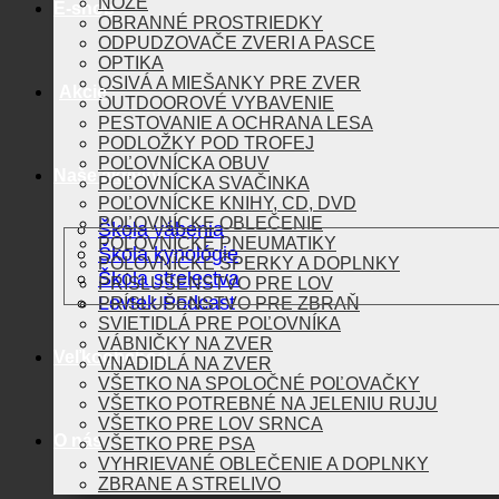
NOŽE
E-shop
OBRANNÉ PROSTRIEDKY
ODPUDZOVAČE ZVERI A PASCE
OPTIKA
OSIVÁ A MIEŠANKY PRE ZVER
Akcie
OUTDOOROVÉ VYBAVENIE
PESTOVANIE A OCHRANA LESA
PODLOŽKY POD TROFEJ
POĽOVNÍCKA OBUV
Naše aktivity
POĽOVNÍCKA SVAČINKA
POĽOVNÍCKE KNIHY, CD, DVD
POĽOVNÍCKE OBLEČENIE
Škola vábenia
POĽOVNÍCKE PNEUMATIKY
Škola kynológie
POĽOVNÍCKE ŠPERKY A DOPLNKY
Škola strelectva
PRÍSLUŠENSTVO PRE LOV
Lovtek Podcast
PRÍSLUŠENSTVO PRE ZBRAŇ
SVIETIDLÁ PRE POĽOVNÍKA
VÁBNIČKY NA ZVER
Veľkoobchod
VNADIDLÁ NA ZVER
VŠETKO NA SPOLOČNÉ POĽOVAČKY
VŠETKO POTREBNÉ NA JELENIU RUJU
VŠETKO PRE LOV SRNCA
O nás
VŠETKO PRE PSA
VYHRIEVANÉ OBLEČENIE A DOPLNKY
ZBRANE A STRELIVO