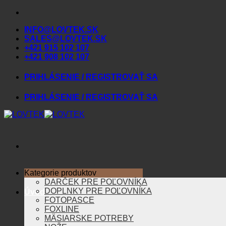
Skip
to
INFO@LOVTEK.SK
content
SALES@LOVTEK.SK
+421 915 102 107
+421 908 102 107
PRIHLÁSENIE / REGISTROVAŤ SA
PRIHLÁSENIE / REGISTROVAŤ SA
Kategorie produktov
DARČEK PRE POĽOVNÍKA
DOPLNKY PRE POĽOVNÍKA
Úvod
FOTOPASCE
FOXLINE
MÄSIARSKE POTREBY