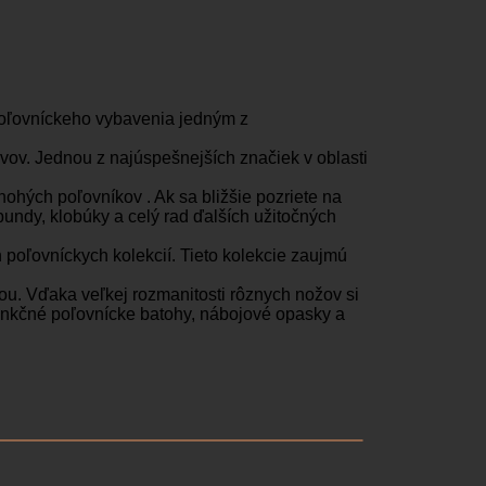
poľovníckeho vybavenia jedným z
ov. Jednou z najúspešnejších značiek v oblasti
hých poľovníkov . Ak sa bližšie pozriete na
bundy, klobúky a celý rad ďalších užitočných
 poľovníckych kolekcií. Tieto kolekcie zaujmú
ou. Vďaka veľkej rozmanitosti rôznych nožov si
funkčné poľovnícke batohy, nábojové opasky a