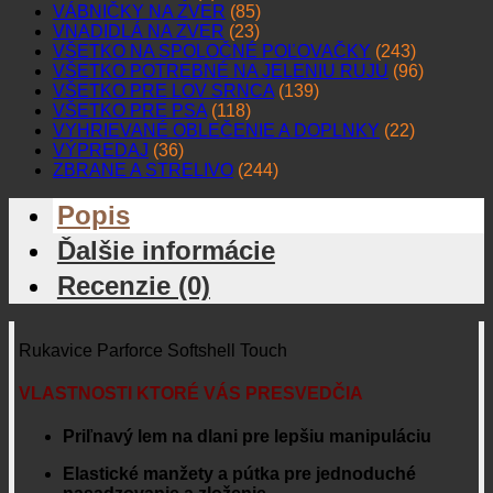
VÁBNIČKY NA ZVER
(85)
VNADIDLÁ NA ZVER
(23)
VŠETKO NA SPOLOČNÉ POĽOVAČKY
(243)
VŠETKO POTREBNÉ NA JELENIU RUJU
(96)
VŠETKO PRE LOV SRNCA
(139)
VŠETKO PRE PSA
(118)
VYHRIEVANÉ OBLEČENIE A DOPLNKY
(22)
VÝPREDAJ
(36)
ZBRANE A STRELIVO
(244)
Popis
Ďalšie informácie
Recenzie (0)
Rukavice Parforce Softshell Touch
VLASTNOSTI KTORÉ VÁS PRESVEDČIA
Priľnavý lem na dlani pre lepšiu manipuláciu
Elastické manžety a pútka pre jednoduché