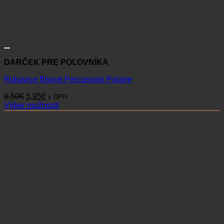
DARČEK PRE POĽOVNÍKA
Rukavice flísové Percussion Polaire
Pôvodná
Aktuálna
8,50
€
5,95
€
s DPH
cena
cena
Výber možností
Tento
bola:
je:
produkt
8,50€.
5,95€.
má
viacero
variantov.
Možnosti
si
môžete
vybrať
na
stránke
produktu.