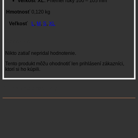
Veľkosť XL:
Priemer ruky 100 – 105 mm
Hmotnosť
0,120 kg
Veľkosť
L
,
M
,
S
,
XL
Recenzie
Nikto zatiaľ nepridal hodnotenie.
Tento produkt môžu ohodnotiť len prihlásení zákazníci,
ktorí si ho kúpili.
Súvisiace produkty