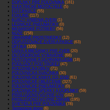
DOPLNKY PRE POĽOVNÍKA
(181)
ELEKTRICKÉ MOTOCYKLE
(5)
FOTOPASCE
(55)
FOXLINE
(117)
KURZY VÁBENIA ZVERI
(1)
LESNÍCKE PNEUMATIKY
(0)
MÄSIARSKE POTREBY
(56)
NOŽE
(158)
OBRANNÉ PROSTRIEDKY
(12)
ODPUDZOVAČE ZVERI A PASCE
(63)
OPTIKA
(320)
OSIVÁ A MIEŠANKY PRE ZVER
(20)
OUTDOOROVÉ VYBAVENIE
(68)
PESTOVANIE A OCHRANA LESA
(18)
PODLOŽKY POD TROFEJ
(47)
POĽOVNÍCKA OBUV
(71)
POĽOVNÍCKA SVAČINKA
(30)
POĽOVNÍCKE KNIHY, CD, DVD
(61)
POĽOVNÍCKE OBLEČENIE
(327)
POĽOVNÍCKE PNEUMATIKY
(0)
POĽOVNÍCKE ŠPERKY A DOPLNKY
(59)
PRÍSLUŠENSTVO PRE LOV
(102)
PRÍSLUŠENSTVO PRE ZBRAŇ
(195)
SVIETIDLÁ PRE POĽOVNÍKA
(78)
Termovízne drony
(6)