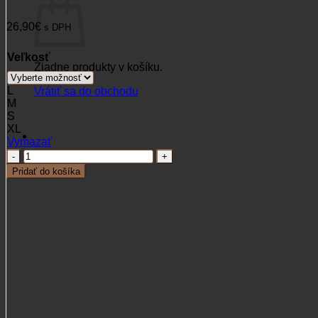
26,90
€
s DPH
Veľkosť
Žiadne produkty v košíku.
L
Vrátiť sa do obchodu
M
S
XL
Vymazať
množstvo
Rukavice
Pridať do košíka
Parforce
Softshell
Touch