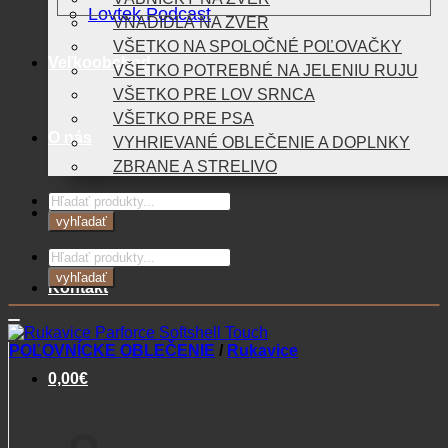
Lovtek Podcast
VNADIDLÁ NA ZVER
VŠETKO NA SPOLOČNÉ POĽOVAČKY
Veľkoobchod
VŠETKO POTREBNÉ NA JELENIU RUJU
VŠETKO PRE LOV SRNCA
VŠETKO PRE PSA
O nás
VYHRIEVANÉ OBLEČENIE A DOPLNKY
ZBRANE A STRELIVO
Products
Blog
search
vyhľadať
Products
search
vyhľadať
Kontakt
POĽOVNÍCKE OBLEČENIE
/
Rukavice
0,00
€
Rukavice Parforce Softshell
Košík
Touch