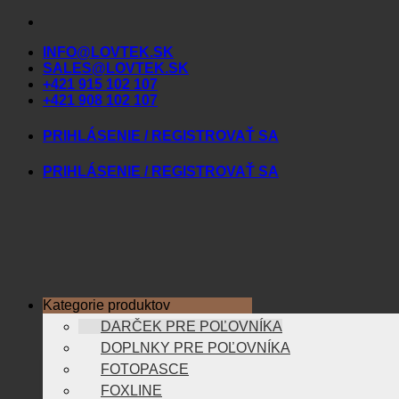
Skip
to
INFO@LOVTEK.SK
content
SALES@LOVTEK.SK
+421 915 102 107
+421 908 102 107
PRIHLÁSENIE / REGISTROVAŤ SA
PRIHLÁSENIE / REGISTROVAŤ SA
Kategorie produktov
DARČEK PRE POĽOVNÍKA
DOPLNKY PRE POĽOVNÍKA
FOTOPASCE
FOXLINE