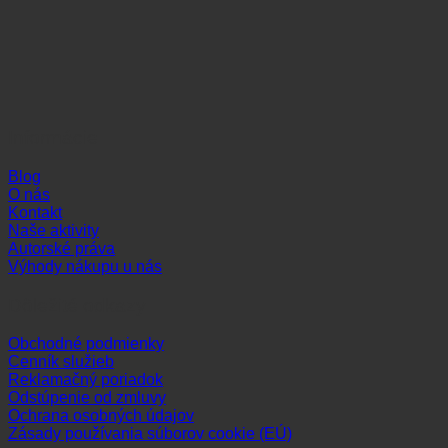
Informácie
Blog
O nás
Kontakt
Naše aktivity
Autorské práva
Výhody nákupu u nás
Dôležité odkazy
Obchodné podmienky
Cenník služieb
Reklamačný poriadok
Odstúpenie od zmluvy
Ochrana osobných údajov
Zásady používania súborov cookie (EÚ)