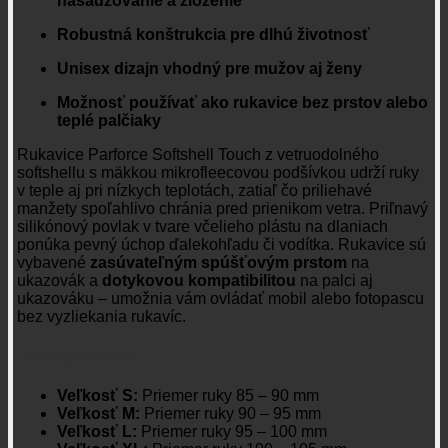
nasadzovanie a zloženie
Robustná konštrukcia pre dlhú životnosť
Unisex dizajn vhodný pre mužov aj ženy
Možnosť používať ako rukavice bez prstov alebo
teplé palčiaky
Rukavice Parforce Softshell Touch z vetruodolného
softshellu s mäkkou mikrofleecovou podšívkou udrží ruky
v teple aj pri nízkych teplotách, zatiaľ čo priliehavé
manžety spoľahlivo chránia pred prienikom vetra. Priľnavý
silikónový povlak v tvare včelieho plástu na dlaniach
ponúka pevný úchop ďalekohľadu či vodítka. Rukavice sú
vybavené
zasúvateľným spúšťovým prstom
na
ukazovák a
dotykovou kompatibilitou
na palci aj
ukazováku – umožnia vám ovládať mobil alebo fotopascu
bez vyzliekania rukavíc.
Tabuľka veľkostí:
Veľkosť S:
Priemer ruky 85 – 90 mm
Veľkosť M:
Priemer ruky 90 – 95 mm
Veľkosť L:
Priemer ruky 95 – 100 mm