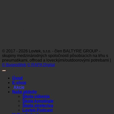
Sledujte nás
Platobné možnosti
Visa
MasterCard
Maestro
Dinners
Discov
Club
© 2017 - 2026 Lovtek, s.r.o. - člen BALTYRE GROUP -
skupiny medzinárodných spoločností pôsobiacich na trhu s
pneumatikami, offroad a loveckými/outdoorovými potrebami |
© BugesWeb
© RAPA Digital
Úvod
E-shop
Akcie
Naše aktivity
Škola vábenia
Škola kynológie
Škola strelectva
Lovtek Podcast