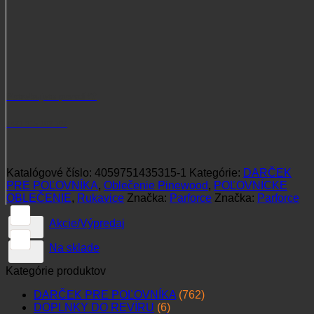
Potrebujete poradiť?
+421 915 102 107
Katalógové číslo:
4059751435315-1
Kategórie:
DARČEK
PRE POĽOVNÍKA
,
Oblečenie Pinewood
,
POĽOVNÍCKE
OBLEČENIE
,
Rukavice
Značka:
Parforce
Značka:
Parforce
Akcie/Výpredaj
Na sklade
Kategórie produktov
DARČEK PRE POĽOVNÍKA
(762)
DOPLNKY DO REVÍRU
(6)