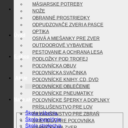
MÄSIARSKE POTREBY
NOŽE
OBRANNÉ PROSTRIEDKY
ODPUDZOVAČE ZVERI A PASCE
OPTIKA
Úvod
OSIVÁ A MIEŠANKY PRE ZVER
OUTDOOROVÉ VYBAVENIE
PESTOVANIE A OCHRANA LESA
E-shop
PODLOŽKY POD TROFEJ
POĽOVNÍCKA OBUV
POĽOVNÍCKA SVAČINKA
Akcie
POĽOVNÍCKE KNIHY, CD, DVD
POĽOVNÍCKE OBLEČENIE
POĽOVNÍCKE PNEUMATIKY
Naše aktivity
POĽOVNÍCKE ŠPERKY A DOPLNKY
PRÍSLUŠENSTVO PRE LOV
Škola vábenia
PRÍSLUŠENSTVO PRE ZBRAŇ
Škola kynológie
SVIETIDLÁ PRE POĽOVNÍKA
Škola strelectva
VÁBNIČKY NA ZVER