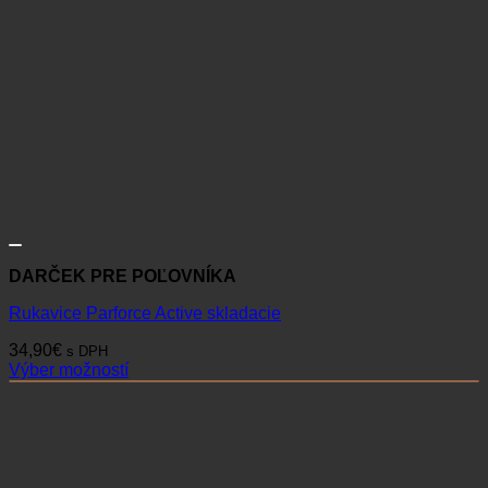
DARČEK PRE POĽOVNÍKA
Rukavice Parforce Active skladacie
34,90
€
s DPH
Výber možností
Tento
produkt
má
viacero
variantov.
Možnosti