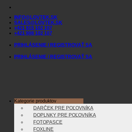
Skip
to
INFO@LOVTEK.SK
content
SALES@LOVTEK.SK
+421 915 102 107
+421 908 102 107
PRIHLÁSENIE / REGISTROVAŤ SA
PRIHLÁSENIE / REGISTROVAŤ SA
Kategorie produktov
DARČEK PRE POĽOVNÍKA
DOPLNKY PRE POĽOVNÍKA
FOTOPASCE
FOXLINE