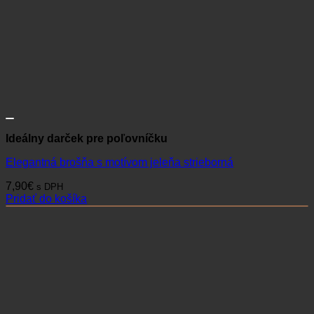
Ideálny darček pre poľovníčku
Elegantná brošňa s motívom jeleňa strieborná
7,90
€
s DPH
Pridať do košíka