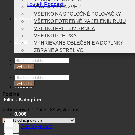
Lovtek Podcast
VNADIDLÁ NA ZVER
VŠETKO NA SPOLOČNÉ POĽOVAČKY
Veľkoobchod
VŠETKO POTREBNÉ NA JELENIU RUJU
VŠETKO PRE LOV SRNCA
VŠETKO PRE PSA
O nás
VYHRIEVANÉ OBLEČENIE A DOPLNKY
ZBRANE A STRELIVO
Products
Blog
search
vyhľadať
Products
search
vyhľadať
Kontakt
Foxline
Filter / Kategórie
Zoradené
Zobrazených 1–24 z 185 výsledkov
0,00
€
podľa
najnovších
Akcie/Výpredaj
Košík