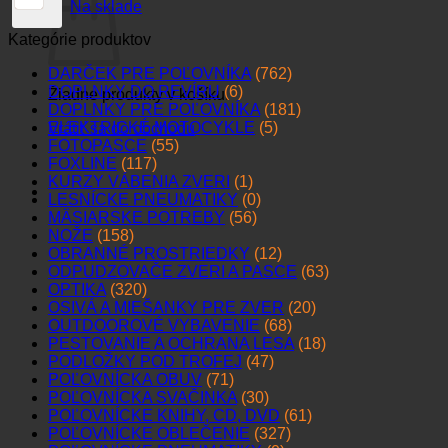
Na sklade
Kategórie produktov
DARČEK PRE POĽOVNÍKA
(762)
DOPLNKY DO REVÍRU
(6)
Žiadne produkty v košíku.
DOPLNKY PRE POĽOVNÍKA
(181)
ELEKTRICKÉ MOTOCYKLE
(5)
Vrátiť sa do obchodu
FOTOPASCE
(55)
FOXLINE
(117)
KURZY VÁBENIA ZVERI
(1)
LESNÍCKE PNEUMATIKY
(0)
MÄSIARSKE POTREBY
(56)
NOŽE
(158)
OBRANNÉ PROSTRIEDKY
(12)
ODPUDZOVAČE ZVERI A PASCE
(63)
OPTIKA
(320)
OSIVÁ A MIEŠANKY PRE ZVER
(20)
OUTDOOROVÉ VYBAVENIE
(68)
PESTOVANIE A OCHRANA LESA
(18)
PODLOŽKY POD TROFEJ
(47)
POĽOVNÍCKA OBUV
(71)
POĽOVNÍCKA SVAČINKA
(30)
POĽOVNÍCKE KNIHY, CD, DVD
(61)
POĽOVNÍCKE OBLEČENIE
(327)