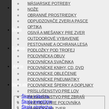
MÄSIARSKE POTREBY
NOŽE
OBRANNÉ PROSTRIEDKY
ODPUDZOVAČE ZVERI A PASCE
OPTIKA
Úvod
OSIVÁ A MIEŠANKY PRE ZVER
OUTDOOROVÉ VYBAVENIE
PESTOVANIE A OCHRANA LESA
E-shop
PODLOŽKY POD TROFEJ
POĽOVNÍCKA OBUV
POĽOVNÍCKA SVAČINKA
Akcie
POĽOVNÍCKE KNIHY, CD, DVD
POĽOVNÍCKE OBLEČENIE
POĽOVNÍCKE PNEUMATIKY
Naše aktivity
POĽOVNÍCKE ŠPERKY A DOPLNKY
PRÍSLUŠENSTVO PRE LOV
Škola vábenia
PRÍSLUŠENSTVO PRE ZBRAŇ
Škola kynológie
SVIETIDLÁ PRE POĽOVNÍKA
Škola strelectva
VÁBNIČKY NA ZVER