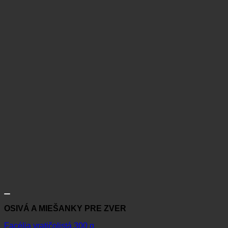
OSIVÁ A MIEŠANKY PRE ZVER
Facélia vratičolistá 300 g