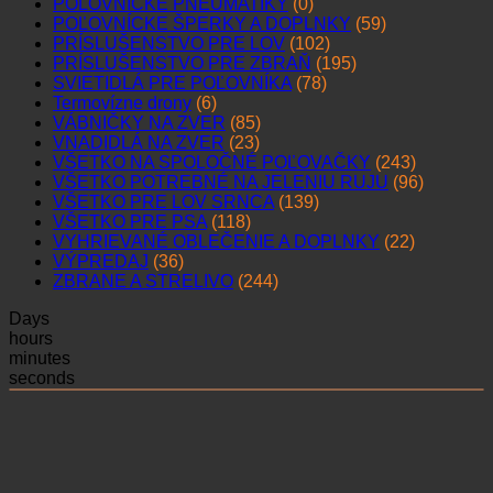
POĽOVNÍCKE PNEUMATIKY
(0)
POĽOVNÍCKE ŠPERKY A DOPLNKY
(59)
PRÍSLUŠENSTVO PRE LOV
(102)
PRÍSLUŠENSTVO PRE ZBRAŇ
(195)
SVIETIDLÁ PRE POĽOVNÍKA
(78)
Termovízne drony
(6)
VÁBNIČKY NA ZVER
(85)
VNADIDLÁ NA ZVER
(23)
VŠETKO NA SPOLOČNÉ POĽOVAČKY
(243)
VŠETKO POTREBNÉ NA JELENIU RUJU
(96)
VŠETKO PRE LOV SRNCA
(139)
VŠETKO PRE PSA
(118)
VYHRIEVANÉ OBLEČENIE A DOPLNKY
(22)
VÝPREDAJ
(36)
ZBRANE A STRELIVO
(244)
Days
hours
minutes
seconds