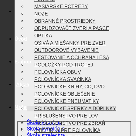
E-shop
MÄSIARSKE POTREBY
NOŽE
OBRANNÉ PROSTRIEDKY
Akcie
ODPUDZOVAČE ZVERI A PASCE
OPTIKA
OSIVÁ A MIEŠANKY PRE ZVER
Naše aktivity
OUTDOOROVÉ VYBAVENIE
PESTOVANIE A OCHRANA LESA
Škola vábenia
PODLOŽKY POD TROFEJ
Škola kynológie
POĽOVNÍCKA OBUV
Škola strelectva
POĽOVNÍCKA SVAČINKA
Lovtek Podcast
POĽOVNÍCKE KNIHY, CD, DVD
POĽOVNÍCKE OBLEČENIE
Veľkoobchod
POĽOVNÍCKE PNEUMATIKY
POĽOVNÍCKE ŠPERKY A DOPLNKY
PRÍSLUŠENSTVO PRE LOV
O nás
PRÍSLUŠENSTVO PRE ZBRAŇ
SVIETIDLÁ PRE POĽOVNÍKA
VÁBNIČKY NA ZVER