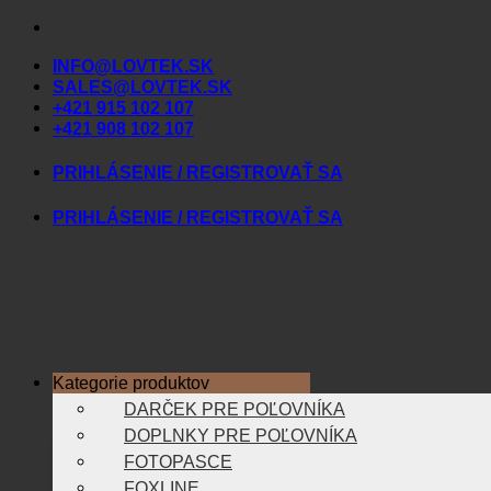
Skip
to
INFO@LOVTEK.SK
content
SALES@LOVTEK.SK
+421 915 102 107
+421 908 102 107
PRIHLÁSENIE / REGISTROVAŤ SA
PRIHLÁSENIE / REGISTROVAŤ SA
Kategorie produktov
DARČEK PRE POĽOVNÍKA
Úvod
DOPLNKY PRE POĽOVNÍKA
FOTOPASCE
FOXLINE