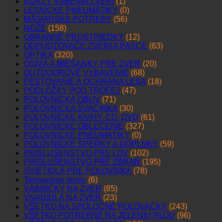
KURZY VÁBENIA ZVERI
(1)
LESNÍCKE PNEUMATIKY
(0)
MÄSIARSKE POTREBY
(56)
NOŽE
(158)
OBRANNÉ PROSTRIEDKY
(12)
ODPUDZOVAČE ZVERI A PASCE
(63)
OPTIKA
(320)
OSIVÁ A MIEŠANKY PRE ZVER
(20)
OUTDOOROVÉ VYBAVENIE
(68)
PESTOVANIE A OCHRANA LESA
(18)
PODLOŽKY POD TROFEJ
(47)
POĽOVNÍCKA OBUV
(71)
POĽOVNÍCKA SVAČINKA
(30)
POĽOVNÍCKE KNIHY, CD, DVD
(61)
POĽOVNÍCKE OBLEČENIE
(327)
POĽOVNÍCKE PNEUMATIKY
(0)
POĽOVNÍCKE ŠPERKY A DOPLNKY
(59)
PRÍSLUŠENSTVO PRE LOV
(102)
PRÍSLUŠENSTVO PRE ZBRAŇ
(195)
SVIETIDLÁ PRE POĽOVNÍKA
(78)
Termovízne drony
(6)
VÁBNIČKY NA ZVER
(85)
VNADIDLÁ NA ZVER
(23)
VŠETKO NA SPOLOČNÉ POĽOVAČKY
(243)
VŠETKO POTREBNÉ NA JELENIU RUJU
(96)