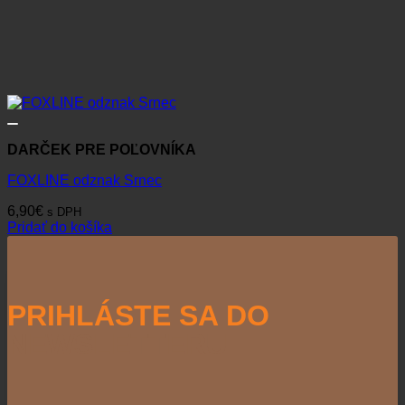
DARČEK PRE POĽOVNÍKA
FOXLINE odznak Srnec
6,90
€
s DPH
Pridať do košíka
PRIHLÁSTE SA DO
NEWSLETTERU