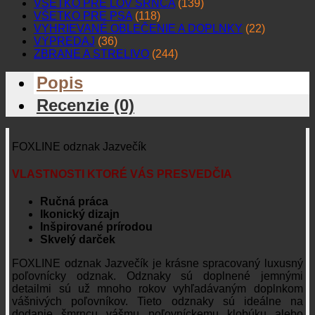
VŠETKO PRE LOV SRNCA
(139)
VŠETKO PRE PSA
(118)
VYHRIEVANÉ OBLEČENIE A DOPLNKY
(22)
VÝPREDAJ
(36)
ZBRANE A STRELIVO
(244)
Popis
Recenzie (0)
FOXLINE odznak Jazvečík
VLASTNOSTI KTORÉ VÁS PRESVEDČIA
Ručná práca
Ikonický dizajn
Inšpirované prírodou
Skvelý darček
FOXLINE odznak Jazvečík je krásne spracovaný luxusný
poľovnícky odznak. Odznaky sú doplnené jemnými
detailmi sú už mnoho rokov vyhľadávaným doplnkom
vášnivých poľovníkov. Tieto odznaky sú ideálne na
dodanie šmrncu vášmu poľovníckemu klobúku alebo