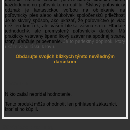
každodennému poľovníckemu outfitu. Štýlový poľovnícky
odznak je fantastickou voľbou na obliekanie na
poľovnícky ples alebo akúkoľvek spoločenskú príležitosť
Je to skvelý spôsob, ako ukázať, že poľovníctvo je viac
než len koníček, ale vášeň blízka vášmu srdcu Hľadáte
jednoduchý, ale premyslený poľovnícky darček. Má
praktický vstavaný špendlíkový uzáver na spodnej strane,
ktorý uľahčuje pripevnenie.
Je to perfektný doplnok, ktorý
ukáže vašu lásku k lovu.
Obdarujte svojích blízkych týmto nevšedným
darčekom
Recenzie
Nikto zatiaľ nepridal hodnotenie.
Tento produkt môžu ohodnotiť len prihlásení zákazníci,
ktorí si ho kúpili.
Súvisiace produkty