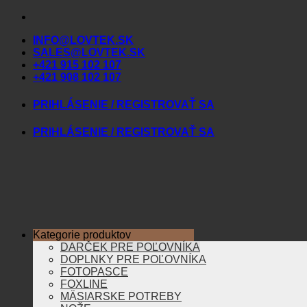
Skip
to
INFO@LOVTEK.SK
content
SALES@LOVTEK.SK
+421 915 102 107
+421 908 102 107
PRIHLÁSENIE / REGISTROVAŤ SA
PRIHLÁSENIE / REGISTROVAŤ SA
Kategorie produktov
DARČEK PRE POĽOVNÍKA
DOPLNKY PRE POĽOVNÍKA
FOTOPASCE
FOXLINE
MÄSIARSKE POTREBY