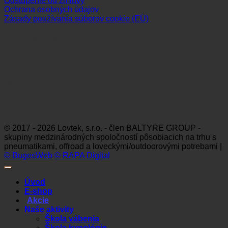
Odstúpenie od zmluvy
Ochrana osobných údajov
Zásady používania súborov cookie (EÚ)
Sledujte nás
Platobné možnosti
Visa
MasterCard
Maestro
Dinners
Discov
Club
© 2017 - 2026 Lovtek, s.r.o. - člen BALTYRE GROUP -
skupiny medzinárodných spoločností pôsobiacich na trhu s
pneumatikami, offroad a loveckými/outdoorovými potrebami |
© BugesWeb
© RAPA Digital
Úvod
E-shop
Akcie
Naše aktivity
Škola vábenia
Škola kynológie