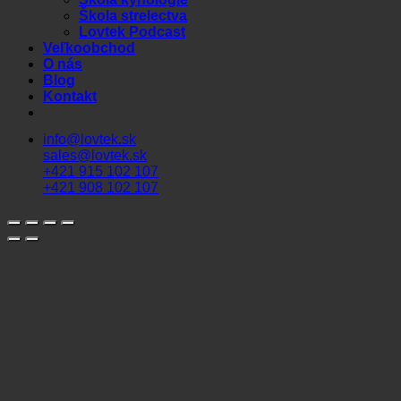
Škola strelectva
Lovtek Podcast
Veľkoobchod
O nás
Blog
Kontakt
info@lovtek.sk
sales@lovtek.sk
+421 915 102 107
+421 908 102 107