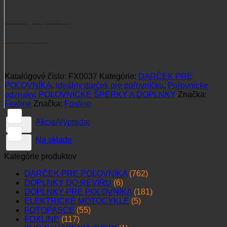
Jazvečík
Potrebujete poradiť?
+421 915 102 107
Katalógové číslo:
FX0037
Kategórie:
DARČEK PRE
POĽOVNÍKA
,
Ideálny darček pre poľovníčku
,
Poľovnícke
odznaky
,
POĽOVNÍCKE ŠPERKY A DOPLNKY
Značka:
Foxline
Značka:
Foxline
Akcie/Výpredaj
Na sklade
Kategórie produktov
DARČEK PRE POĽOVNÍKA
(762)
DOPLNKY DO REVÍRU
(6)
DOPLNKY PRE POĽOVNÍKA
(181)
ELEKTRICKÉ MOTOCYKLE
(5)
FOTOPASCE
(55)
FOXLINE
(117)