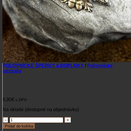
Žiadne produkty v košíku.
Vrátiť sa do obchodu
POĽOVNÍCKE ŠPERKY A DOPLNKY
/
Poľovnícke
odznaky
FOXLINE odznak Jazvečík
6,90
€
s DPH
Na sklade (dostupné na objednávku)
množstvo
FOXLINE
Pridať do košíka
odznak