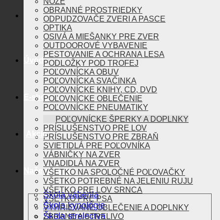
NOŽE
OBRANNÉ PROSTRIEDKY
ODPUDZOVAČE ZVERI A PASCE
OPTIKA
OSIVÁ A MIEŠANKY PRE ZVER
OUTDOOROVÉ VYBAVENIE
PESTOVANIE A OCHRANA LESA
Úvod
PODLOŽKY POD TROFEJ
POĽOVNÍCKA OBUV
POĽOVNÍCKA SVAČINKA
POĽOVNÍCKE KNIHY, CD, DVD
E-shop
POĽOVNÍCKE OBLEČENIE
POĽOVNÍCKE PNEUMATIKY
POĽOVNÍCKE ŠPERKY A DOPLNKY
PRÍSLUŠENSTVO PRE LOV
Akcie
PRÍSLUŠENSTVO PRE ZBRAŇ
SVIETIDLÁ PRE POĽOVNÍKA
VÁBNIČKY NA ZVER
VNADIDLÁ NA ZVER
Naše aktivity
VŠETKO NA SPOLOČNÉ POĽOVAČKY
VŠETKO POTREBNÉ NA JELENIU RUJU
VŠETKO PRE LOV SRNCA
Škola vábenia
VŠETKO PRE PSA
Škola kynológie
VYHRIEVANÉ OBLEČENIE A DOPLNKY
Škola strelectva
ZBRANE A STRELIVO