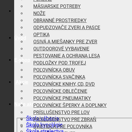
MÄSIARSKE POTREBY
NOŽE
OBRANNÉ PROSTRIEDKY
ODPUDZOVAČE ZVERI A PASCE
OPTIKA
Úvod
OSIVÁ A MIEŠANKY PRE ZVER
OUTDOOROVÉ VYBAVENIE
PESTOVANIE A OCHRANA LESA
E-shop
PODLOŽKY POD TROFEJ
POĽOVNÍCKA OBUV
POĽOVNÍCKA SVAČINKA
Akcie
POĽOVNÍCKE KNIHY, CD, DVD
POĽOVNÍCKE OBLEČENIE
POĽOVNÍCKE PNEUMATIKY
Naše aktivity
POĽOVNÍCKE ŠPERKY A DOPLNKY
PRÍSLUŠENSTVO PRE LOV
Škola vábenia
PRÍSLUŠENSTVO PRE ZBRAŇ
Škola kynológie
SVIETIDLÁ PRE POĽOVNÍKA
Škola strelectva