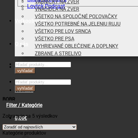
VÁBNIČKY NA ZVER
Lovtek Podcast
VNADIDLÁ NA ZVER
VŠETKO NA SPOLOČNÉ POĽOVAČKY
Veľkoobchod
VŠETKO POTREBNÉ NA JELENIU RUJU
VŠETKO PRE LOV SRNCA
VŠETKO PRE PSA
O nás
VYHRIEVANÉ OBLEČENIE A DOPLNKY
ZBRANE A STRELIVO
Products
Blog
search
vyhľadať
Products
search
vyhľadať
Kontakt
BOBR
Filter / Kategórie
Zoradené
Zobrazuje sa 5 výsledkov
0,00
€
podľa
najnovších
Kategórie produktov
Košík