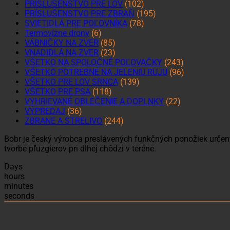
PRÍSLUŠENSTVO PRE LOV
(102)
PRÍSLUŠENSTVO PRE ZBRAŇ
(195)
SVIETIDLÁ PRE POĽOVNÍKA
(78)
Termovízne drony
(6)
VÁBNIČKY NA ZVER
(85)
VNADIDLÁ NA ZVER
(23)
VŠETKO NA SPOLOČNÉ POĽOVAČKY
(243)
VŠETKO POTREBNÉ NA JELENIU RUJU
(96)
VŠETKO PRE LOV SRNCA
(139)
VŠETKO PRE PSA
(118)
VYHRIEVANÉ OBLEČENIE A DOPLNKY
(22)
VÝPREDAJ
(36)
ZBRANE A STRELIVO
(244)
Bobr je český výrobca preslávených funkčných ponožiek určený
tvorbe pľuzgierov pri dlhej chôdzi v teréne.
Days
hours
minutes
seconds