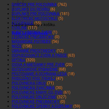
DARČEK PRE POĽOVNÍKA
(762)
DOPLNKY DO REVÍRU
(6)
DOPLNKY PRE POĽOVNÍKA
(181)
ELEKTRICKÉ MOTOCYKLE
(5)
FOTOPASCE
(55)
Žiadne produkty v košíku.
FOXLINE
(117)
KURZY VÁBENIA ZVERI
(1)
Vrátiť sa do obchodu
LESNÍCKE PNEUMATIKY
(0)
MÄSIARSKE POTREBY
(56)
NOŽE
(158)
OBRANNÉ PROSTRIEDKY
(12)
ODPUDZOVAČE ZVERI A PASCE
(63)
OPTIKA
(320)
OSIVÁ A MIEŠANKY PRE ZVER
(20)
OUTDOOROVÉ VYBAVENIE
(68)
PESTOVANIE A OCHRANA LESA
(18)
PODLOŽKY POD TROFEJ
(47)
POĽOVNÍCKA OBUV
(71)
POĽOVNÍCKA SVAČINKA
(30)
POĽOVNÍCKE KNIHY, CD, DVD
(61)
POĽOVNÍCKE OBLEČENIE
(327)
POĽOVNÍCKE PNEUMATIKY
(0)
POĽOVNÍCKE ŠPERKY A DOPLNKY
(59)