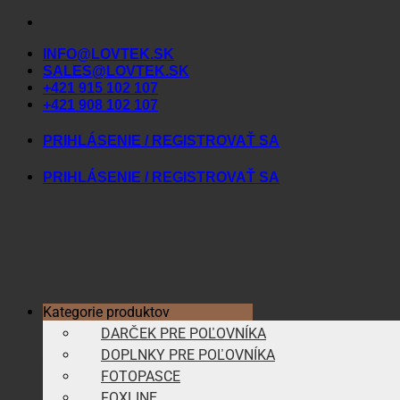
Skip
to
INFO@LOVTEK.SK
content
SALES@LOVTEK.SK
+421 915 102 107
+421 908 102 107
PRIHLÁSENIE / REGISTROVAŤ SA
PRIHLÁSENIE / REGISTROVAŤ SA
Kategorie produktov
DARČEK PRE POĽOVNÍKA
DOPLNKY PRE POĽOVNÍKA
FOTOPASCE
FOXLINE