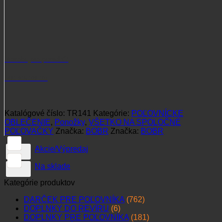
Potrebujete poradiť?
+421 915 102 107
Katalógové číslo:
TR141
Kategórie:
POĽOVNÍCKE
OBLEČENIE
,
Ponožky
,
VŠETKO NA SPOLOČNÉ
POĽOVAČKY
Značka:
BOBR
Značka:
BOBR
Akcie/Výpredaj
Na sklade
Kategórie produktov
DARČEK PRE POĽOVNÍKA
(762)
DOPLNKY DO REVÍRU
(6)
DOPLNKY PRE POĽOVNÍKA
(181)