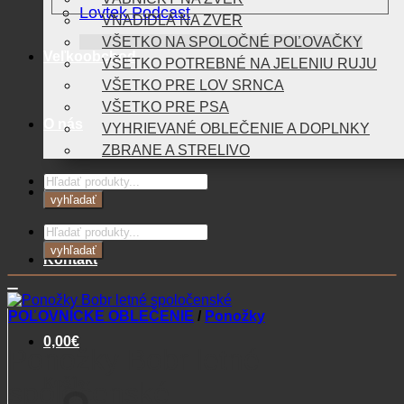
Lovtek Podcast
VNADIDLÁ NA ZVER
VŠETKO NA SPOLOČNÉ POĽOVAČKY
Veľkoobchod
VŠETKO POTREBNÉ NA JELENIU RUJU
VŠETKO PRE LOV SRNCA
VŠETKO PRE PSA
O nás
VYHRIEVANÉ OBLEČENIE A DOPLNKY
ZBRANE A STRELIVO
Products
Blog
search
vyhľadať
Products
search
vyhľadať
Kontakt
POĽOVNÍCKE OBLEČENIE
/
Ponožky
0,00
€
Ponožky Bobr letné
Košík
spoločenské