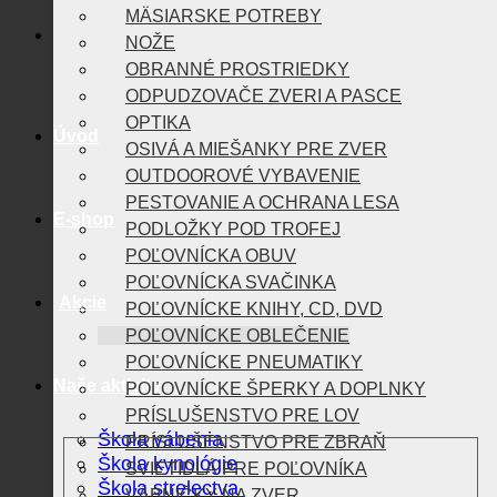
MÄSIARSKE POTREBY
NOŽE
OBRANNÉ PROSTRIEDKY
ODPUDZOVAČE ZVERI A PASCE
OPTIKA
Úvod
OSIVÁ A MIEŠANKY PRE ZVER
OUTDOOROVÉ VYBAVENIE
PESTOVANIE A OCHRANA LESA
E-shop
PODLOŽKY POD TROFEJ
POĽOVNÍCKA OBUV
POĽOVNÍCKA SVAČINKA
Akcie
POĽOVNÍCKE KNIHY, CD, DVD
POĽOVNÍCKE OBLEČENIE
POĽOVNÍCKE PNEUMATIKY
Naše aktivity
POĽOVNÍCKE ŠPERKY A DOPLNKY
PRÍSLUŠENSTVO PRE LOV
Škola vábenia
PRÍSLUŠENSTVO PRE ZBRAŇ
Škola kynológie
SVIETIDLÁ PRE POĽOVNÍKA
Škola strelectva
VÁBNIČKY NA ZVER