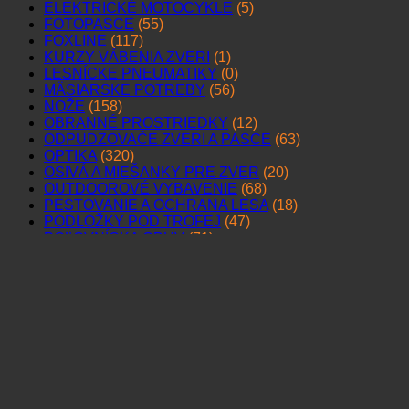
ELEKTRICKÉ MOTOCYKLE
(5)
FOTOPASCE
(55)
FOXLINE
(117)
KURZY VÁBENIA ZVERI
(1)
LESNÍCKE PNEUMATIKY
(0)
MÄSIARSKE POTREBY
(56)
NOŽE
(158)
OBRANNÉ PROSTRIEDKY
(12)
ODPUDZOVAČE ZVERI A PASCE
(63)
OPTIKA
(320)
OSIVÁ A MIEŠANKY PRE ZVER
(20)
OUTDOOROVÉ VYBAVENIE
(68)
PESTOVANIE A OCHRANA LESA
(18)
PODLOŽKY POD TROFEJ
(47)
POĽOVNÍCKA OBUV
(71)
POĽOVNÍCKA SVAČINKA
(30)
POĽOVNÍCKE KNIHY, CD, DVD
(61)
POĽOVNÍCKE OBLEČENIE
(327)
POĽOVNÍCKE PNEUMATIKY
(0)
POĽOVNÍCKE ŠPERKY A DOPLNKY
(59)
PRÍSLUŠENSTVO PRE LOV
(102)
PRÍSLUŠENSTVO PRE ZBRAŇ
(195)
SVIETIDLÁ PRE POĽOVNÍKA
(78)
Termovízne drony
(6)
VÁBNIČKY NA ZVER
(85)