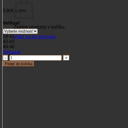
3,90
€
s DPH
Veľkosť
Žiadne produkty v košíku.
39-41
Vrátiť sa do obchodu
42-43
44-46
Vymazať
množstvo
Ponožky
Pridať do košíka
Bobr
letné
spoločenské