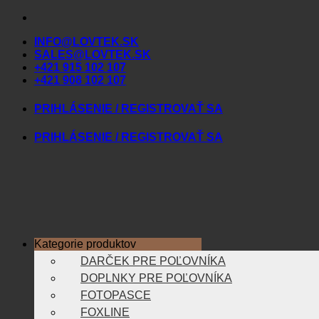
Skip
to
INFO@LOVTEK.SK
content
SALES@LOVTEK.SK
+421 915 102 107
+421 908 102 107
PRIHLÁSENIE / REGISTROVAŤ SA
PRIHLÁSENIE / REGISTROVAŤ SA
Kategorie produktov
DARČEK PRE POĽOVNÍKA
DOPLNKY PRE POĽOVNÍKA
FOTOPASCE
FOXLINE