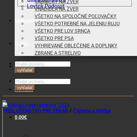
VÁBNIČKY NA ZVER
Lovtek Podcast
VNADIDLÁ NA ZVER
VŠETKO NA SPOLOČNÉ POĽOVAČKY
Veľkoobchod
VŠETKO POTREBNÉ NA JELENIU RUJU
VŠETKO PRE LOV SRNCA
VŠETKO PRE PSA
O nás
VYHRIEVANÉ OBLEČENIE A DOPLNKY
ZBRANE A STRELIVO
Products
Blog
search
vyhľadať
Products
search
vyhľadať
Kontakt
PRÍSLUŠENSTVO PRE ZBRAŇ
/
Čistenie a údržba
0,00
€
Vybíjací náboj brokový 12GA
Košík