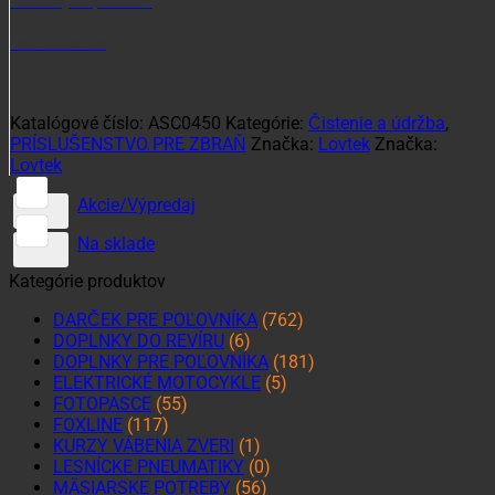
Potrebujete poradiť?
+421 915 102 107
Katalógové číslo:
ASC0450
Kategórie:
Čistenie a údržba
,
PRÍSLUŠENSTVO PRE ZBRAŇ
Značka:
Lovtek
Značka:
Lovtek
Akcie/Výpredaj
Na sklade
Kategórie produktov
DARČEK PRE POĽOVNÍKA
(762)
DOPLNKY DO REVÍRU
(6)
DOPLNKY PRE POĽOVNÍKA
(181)
ELEKTRICKÉ MOTOCYKLE
(5)
FOTOPASCE
(55)
FOXLINE
(117)
KURZY VÁBENIA ZVERI
(1)
LESNÍCKE PNEUMATIKY
(0)
MÄSIARSKE POTREBY
(56)