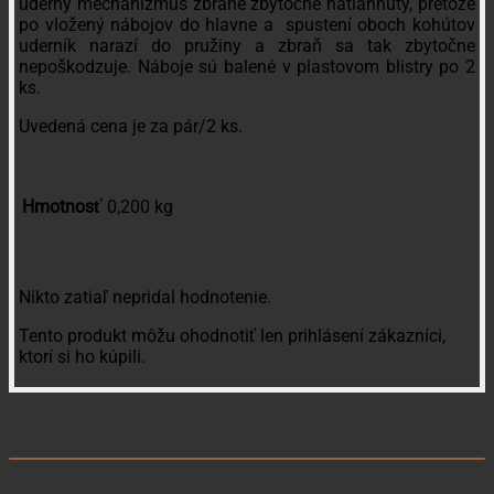
úderný mechanizmus zbrane zbytočne natiahnutý, pretože
po vložený nábojov do hlavne a spustení oboch kohútov
uderník narazí do pružiny a zbraň sa tak zbytočne
nepoškodzuje. Náboje sú balené v plastovom blistry po 2
ks.
Uvedená cena je za pár/2 ks.
Hmotnosť
0,200 kg
Recenzie
Nikto zatiaľ nepridal hodnotenie.
Tento produkt môžu ohodnotiť len prihlásení zákazníci,
ktorí si ho kúpili.
Súvisiace produkty