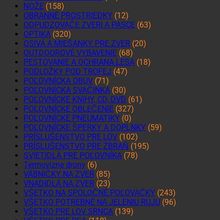
NOŽE
(158)
OBRANNÉ PROSTRIEDKY
(12)
ODPUDZOVAČE ZVERI A PASCE
(63)
OPTIKA
(320)
OSIVÁ A MIEŠANKY PRE ZVER
(20)
OUTDOOROVÉ VYBAVENIE
(68)
PESTOVANIE A OCHRANA LESA
(18)
PODLOŽKY POD TROFEJ
(47)
POĽOVNÍCKA OBUV
(71)
POĽOVNÍCKA SVAČINKA
(30)
POĽOVNÍCKE KNIHY, CD, DVD
(61)
POĽOVNÍCKE OBLEČENIE
(327)
POĽOVNÍCKE PNEUMATIKY
(0)
POĽOVNÍCKE ŠPERKY A DOPLNKY
(59)
PRÍSLUŠENSTVO PRE LOV
(102)
PRÍSLUŠENSTVO PRE ZBRAŇ
(195)
SVIETIDLÁ PRE POĽOVNÍKA
(78)
Termovízne drony
(6)
VÁBNIČKY NA ZVER
(85)
VNADIDLÁ NA ZVER
(23)
VŠETKO NA SPOLOČNÉ POĽOVAČKY
(243)
VŠETKO POTREBNÉ NA JELENIU RUJU
(96)
VŠETKO PRE LOV SRNCA
(139)