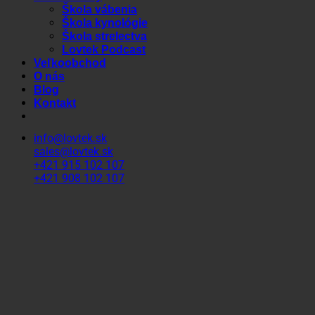
Škola vábenia
Škola kynológie
Škola strelectva
Lovtek Podcast
Veľkoobchod
O nás
Blog
Kontakt
info@lovtek.sk
sales@lovtek.sk
+421 915 102 107
+421 908 102 107