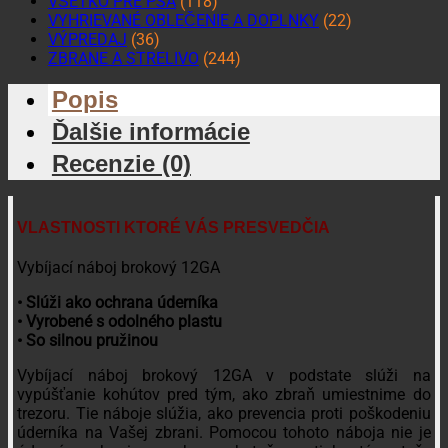
VŠETKO PRE PSA
(118)
VYHRIEVANÉ OBLEČENIE A DOPLNKY
(22)
VÝPREDAJ
(36)
ZBRANE A STRELIVO
(244)
Popis
Ďalšie informácie
Recenzie (0)
VLASTNOSTI KTORÉ VÁS PRESVEDČIA
Vybíjací náboj brokový 12GA
• Slúži ako ochrana úderníka
• Vyrobené s odolného plastu
• So silnou pružinou
Vybíjací náboj brokový 12GA v podstate slúži na
vypúšťanie kohútov pred tým, ako zbraň umiestnime do
trezoru. Tie náboje slúžia, ako prevencia proti poškodeniu
úderníka na Vašej zbrani. Pomocou tohoto náboja nie je