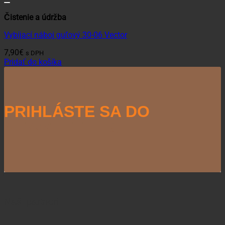
Čistenie a údržba
Vybíjací náboj guľový 30-06 Vector
7,90
€
s DPH
Pridať do košíka
PRIHLÁSTE SA DO
NEWSLETTERU
Naši partneri