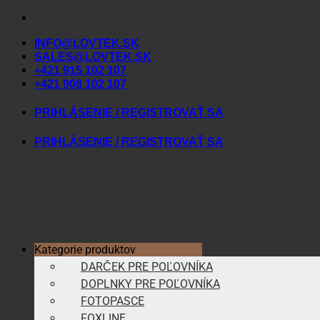
Skip
to
INFO@LOVTEK.SK
content
SALES@LOVTEK.SK
+421 915 102 107
+421 908 102 107
PRIHLÁSENIE / REGISTROVAŤ SA
PRIHLÁSENIE / REGISTROVAŤ SA
Kategorie produktov
DARČEK PRE POĽOVNÍKA
DOPLNKY PRE POĽOVNÍKA
FOTOPASCE
FOXLINE