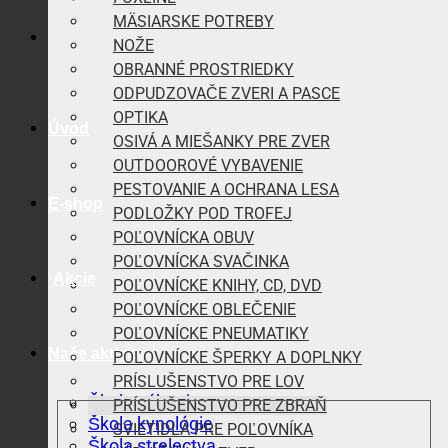
MÄSIARSKE POTREBY
NOŽE
OBRANNÉ PROSTRIEDKY
ODPUDZOVAČE ZVERI A PASCE
OPTIKA
Úvod
OSIVÁ A MIEŠANKY PRE ZVER
OUTDOOROVÉ VYBAVENIE
PESTOVANIE A OCHRANA LESA
E-shop
PODLOŽKY POD TROFEJ
POĽOVNÍCKA OBUV
POĽOVNÍCKA SVAČINKA
Akcie
POĽOVNÍCKE KNIHY, CD, DVD
POĽOVNÍCKE OBLEČENIE
POĽOVNÍCKE PNEUMATIKY
Naše aktivity
POĽOVNÍCKE ŠPERKY A DOPLNKY
PRÍSLUŠENSTVO PRE LOV
Škola vábenia
PRÍSLUŠENSTVO PRE ZBRAŇ
Škola kynológie
SVIETIDLÁ PRE POĽOVNÍKA
Škola strelectva