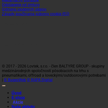
Reklamačný poriadok
Odstúpenie od zmluvy
Ochrana osobných údajov
Zásady používania súborov cookie (EÚ)
Sledujte nás
Platobné možnosti
Visa
MasterCard
Maestro
Dinners
Discov
Club
© 2017 - 2026 Lovtek, s.r.o. - člen BALTYRE GROUP - skupiny
medzinárodných spoločností pôsobiacich na trhu s
pneumatikami, offroad a loveckými/outdoorovými potrebami
|
© BugesWeb
© RAPA Digital
Úvod
E-shop
Akcie
Naše aktivity