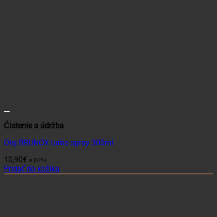
Čistenie a údržba
Olej BRUNOX turbo spray 300ml
10,90
€
s DPH
Pridať do košíka