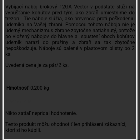
Vybíjací náboj brokový 12GA Vector v podstate slúži na
vypúšťanie kohútov pred tým, ako zbraň umiestnime do
trezoru. Tie náboje slúžia, ako prevencia proti poškodeniu
úderníka na Vašej zbrani. Pomocou tohoto náboja nie je
úderný mechanizmus zbrane zbytočne natiahnutý, pretože
po vložený nábojov do hlavne a spustení oboch kohútov
uderník narazí do pružiny a zbraň sa tak zbytočne
nepoškodzuje. Náboje sú balené v plastovom blistry po 2
ks.
Uvedená cena je za pár/2 ks.
Hmotnosť
0,200 kg
Recenzie
Nikto zatiaľ nepridal hodnotenie.
Tento produkt môžu ohodnotiť len prihlásení zákazníci,
ktorí si ho kúpili.