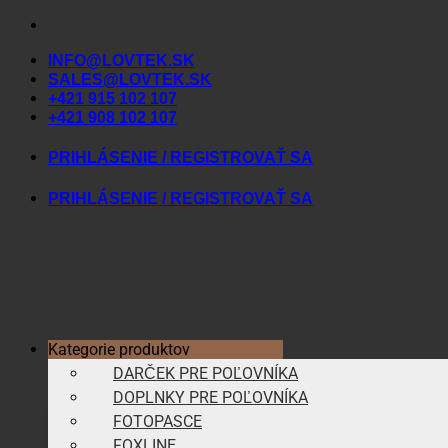
Skip
to
INFO@LOVTEK.SK
content
SALES@LOVTEK.SK
+421 915 102 107
+421 908 102 107
PRIHLÁSENIE / REGISTROVAŤ SA
PRIHLÁSENIE / REGISTROVAŤ SA
Kategorie produktov
DARČEK PRE POĽOVNÍKA
DOPLNKY PRE POĽOVNÍKA
FOTOPASCE
FOXLINE