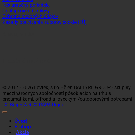
Reklamačný poriadok
Odstúpenie od zmluvy
Ochrana osobných údajov
Zásady používania súborov cookie (EÚ)
Sledujte nás
Platobné možnosti
Visa
MasterCard
Maestro
Dinners
Discov
Club
© 2017 - 2026 Lovtek, s.r.o. - člen BALTYRE GROUP - skupiny
medzinárodných spoločností pôsobiacich na trhu s
pneumatikami, offroad a loveckými/outdoorovými potrebami
|
© BugesWeb
© RAPA Digital
Úvod
E-shop
Akcie