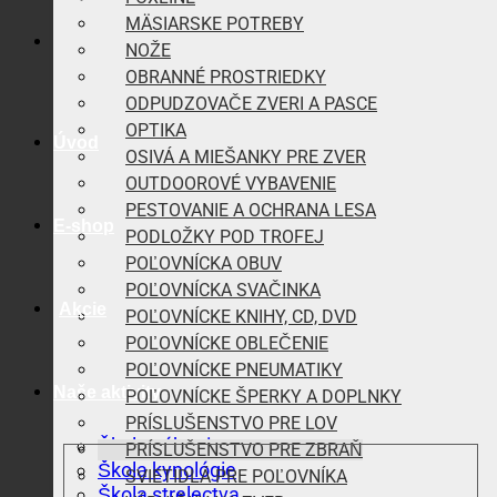
MÄSIARSKE POTREBY
NOŽE
OBRANNÉ PROSTRIEDKY
ODPUDZOVAČE ZVERI A PASCE
OPTIKA
Úvod
OSIVÁ A MIEŠANKY PRE ZVER
OUTDOOROVÉ VYBAVENIE
PESTOVANIE A OCHRANA LESA
E-shop
PODLOŽKY POD TROFEJ
POĽOVNÍCKA OBUV
POĽOVNÍCKA SVAČINKA
Akcie
POĽOVNÍCKE KNIHY, CD, DVD
POĽOVNÍCKE OBLEČENIE
POĽOVNÍCKE PNEUMATIKY
Naše aktivity
POĽOVNÍCKE ŠPERKY A DOPLNKY
PRÍSLUŠENSTVO PRE LOV
Škola vábenia
PRÍSLUŠENSTVO PRE ZBRAŇ
Škola kynológie
SVIETIDLÁ PRE POĽOVNÍKA
Škola strelectva