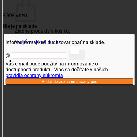
Vector
4,90
€
s DPH
Nie je na sklade
Žiadne produkty v košíku.
Vrátiť sa do obchodu
Informujte ma, keď bude tovar opäť na sklade.
@
Váš e-mail bude použitý na informovanie o
dostupnosti produktu. Viac sa dočítate v našich
pravidlá ochrany súkromia
.