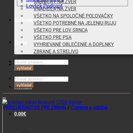
VÁBNIČKY NA ZVER
Lovtek Podcast
VNADIDLÁ NA ZVER
VŠETKO NA SPOLOČNÉ POĽOVAČKY
Veľkoobchod
VŠETKO POTREBNÉ NA JELENIU RUJU
VŠETKO PRE LOV SRNCA
VŠETKO PRE PSA
O nás
VYHRIEVANÉ OBLEČENIE A DOPLNKY
ZBRANE A STRELIVO
Products
Blog
search
vyhľadať
Products
search
vyhľadať
Kontakt
PRÍSLUŠENSTVO PRE ZBRAŇ
/
Čistenie a údržba
0,00
€
Vybíjací náboj brokový 12GA
Košík