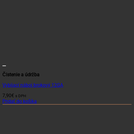
Čistenie a údržba
Vybíjací náboj brokový 12GA
7,90
€
s DPH
Pridať do košíka