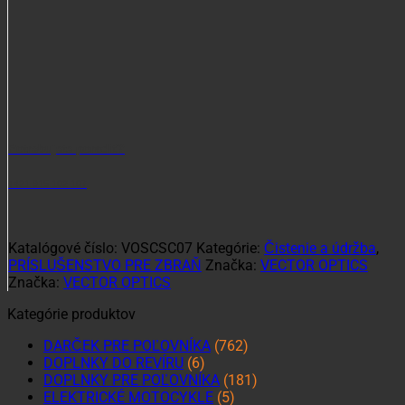
Potrebujete poradiť?
+421 915 102 107
Katalógové číslo:
VOSCSC07
Kategórie:
Čistenie a údržba
,
PRÍSLUŠENSTVO PRE ZBRAŇ
Značka:
VECTOR OPTICS
Značka:
VECTOR OPTICS
Kategórie produktov
DARČEK PRE POĽOVNÍKA
(762)
DOPLNKY DO REVÍRU
(6)
DOPLNKY PRE POĽOVNÍKA
(181)
ELEKTRICKÉ MOTOCYKLE
(5)