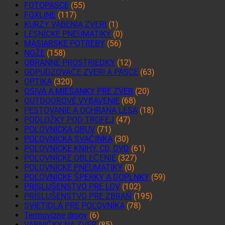
FOTOPASCE
(55)
FOXLINE
(117)
KURZY VÁBENIA ZVERI
(1)
LESNÍCKE PNEUMATIKY
(0)
MÄSIARSKE POTREBY
(56)
NOŽE
(158)
OBRANNÉ PROSTRIEDKY
(12)
ODPUDZOVAČE ZVERI A PASCE
(63)
OPTIKA
(320)
OSIVÁ A MIEŠANKY PRE ZVER
(20)
OUTDOOROVÉ VYBAVENIE
(68)
PESTOVANIE A OCHRANA LESA
(18)
PODLOŽKY POD TROFEJ
(47)
POĽOVNÍCKA OBUV
(71)
POĽOVNÍCKA SVAČINKA
(30)
POĽOVNÍCKE KNIHY, CD, DVD
(61)
POĽOVNÍCKE OBLEČENIE
(327)
POĽOVNÍCKE PNEUMATIKY
(0)
POĽOVNÍCKE ŠPERKY A DOPLNKY
(59)
PRÍSLUŠENSTVO PRE LOV
(102)
PRÍSLUŠENSTVO PRE ZBRAŇ
(195)
SVIETIDLÁ PRE POĽOVNÍKA
(78)
Termovízne drony
(6)
VÁBNIČKY NA ZVER
(85)