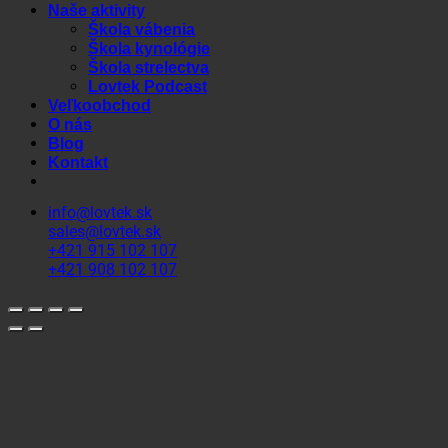
Naše aktivity
Škola vábenia
Škola kynológie
Škola strelectva
Lovtek Podcast
Veľkoobchod
O nás
Blog
Kontakt
info@lovtek.sk
sales@lovtek.sk
+421 915 102 107
+421 908 102 107