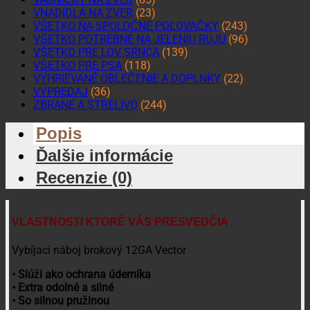
VNADIDLÁ NA ZVER
(23)
VŠETKO NA SPOLOČNÉ POĽOVAČKY
(243)
VŠETKO POTREBNÉ NA JELENIU RUJU
(96)
VŠETKO PRE LOV SRNCA
(139)
VŠETKO PRE PSA
(118)
VYHRIEVANÉ OBLEČENIE A DOPLNKY
(22)
VÝPREDAJ
(36)
ZBRANE A STRELIVO
(244)
Popis
Ďalšie informácie
Recenzie (0)
VLASTNOSTI KTORÉ VÁS PRESVEDČIA
Vybíjací náboj brokový 12GA Vector
• Slúži ako ochrana úderníka
• Extra odolné a silné
• So silnou pružinou