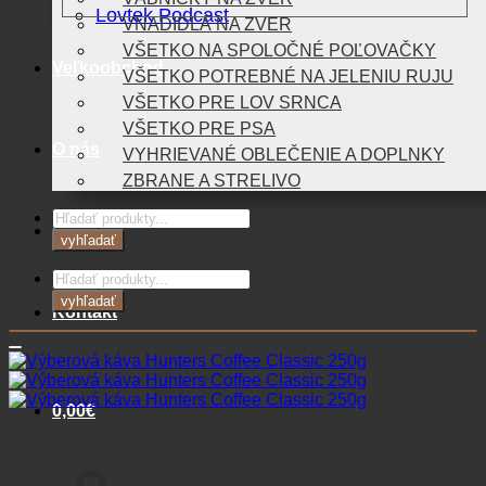
Lovtek Podcast
VNADIDLÁ NA ZVER
VŠETKO NA SPOLOČNÉ POĽOVAČKY
Veľkoobchod
VŠETKO POTREBNÉ NA JELENIU RUJU
VŠETKO PRE LOV SRNCA
VŠETKO PRE PSA
O nás
VYHRIEVANÉ OBLEČENIE A DOPLNKY
ZBRANE A STRELIVO
Products
Blog
search
vyhľadať
Products
search
vyhľadať
Kontakt
0,00
€
Košík