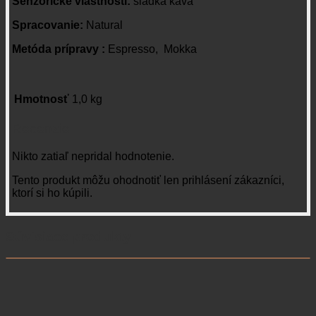
Senzorické vlastnosti:
sladká káva
Spracovanie:
Natural
Metóda prípravy :
Espresso, Mokka
Hmotnosť
1,0 kg
Recenzie
Nikto zatiaľ nepridal hodnotenie.
Tento produkt môžu ohodnotiť len prihlásení zákazníci,
ktorí si ho kúpili.
Súvisiace produkty