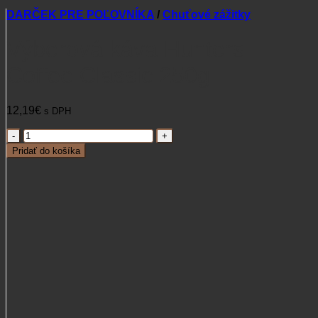
DARČEK PRE POĽOVNÍKA
/
Chuťové zážitky
Výberová káva Hunters
Coffee Classic 250g
12,19
€
s DPH
množstvo
Výberová
Pridať do košíka
káva
Hunters
Coffee
Classic
250g