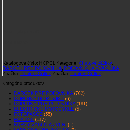
Potrebujete poradiť?
+421 915 102 107
Katalógové číslo:
HCPCL
Kategórie:
Chuťové zážitky
,
DARČEK PRE POĽOVNÍKA
,
POĽOVNÍCKA SVAČINKA
Značka:
Hunters Coffee
Značka:
Hunters Coffee
Kategórie produktov
DARČEK PRE POĽOVNÍKA
(762)
DOPLNKY DO REVÍRU
(6)
DOPLNKY PRE POĽOVNÍKA
(181)
ELEKTRICKÉ MOTOCYKLE
(5)
FOTOPASCE
(55)
FOXLINE
(117)
KURZY VÁBENIA ZVERI
(1)
LESNÍCKE PNEUMATIKY
(0)