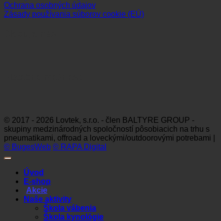
Ochrana osobných údajov
Zásady používania súborov cookie (EÚ)
Sledujte nás
Platobné možnosti
Visa
MasterCard
Maestro
Dinners
Discov
Club
© 2017 - 2026 Lovtek, s.r.o. - člen BALTYRE GROUP -
skupiny medzinárodných spoločností pôsobiacich na trhu s
pneumatikami, offroad a loveckými/outdoorovými potrebami |
© BugesWeb
© RAPA Digital
Úvod
E-shop
Akcie
Naše aktivity
Škola vábenia
Škola kynológie