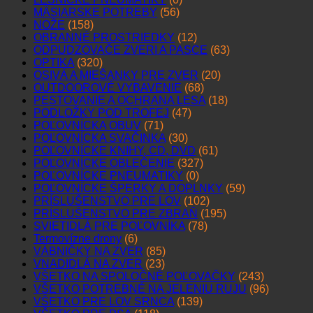
MÄSIARSKE POTREBY
(56)
NOŽE
(158)
OBRANNÉ PROSTRIEDKY
(12)
ODPUDZOVAČE ZVERI A PASCE
(63)
OPTIKA
(320)
OSIVÁ A MIEŠANKY PRE ZVER
(20)
OUTDOOROVÉ VYBAVENIE
(68)
PESTOVANIE A OCHRANA LESA
(18)
PODLOŽKY POD TROFEJ
(47)
POĽOVNÍCKA OBUV
(71)
POĽOVNÍCKA SVAČINKA
(30)
POĽOVNÍCKE KNIHY, CD, DVD
(61)
POĽOVNÍCKE OBLEČENIE
(327)
POĽOVNÍCKE PNEUMATIKY
(0)
POĽOVNÍCKE ŠPERKY A DOPLNKY
(59)
PRÍSLUŠENSTVO PRE LOV
(102)
PRÍSLUŠENSTVO PRE ZBRAŇ
(195)
SVIETIDLÁ PRE POĽOVNÍKA
(78)
Termovízne drony
(6)
VÁBNIČKY NA ZVER
(85)
VNADIDLÁ NA ZVER
(23)
VŠETKO NA SPOLOČNÉ POĽOVAČKY
(243)
VŠETKO POTREBNÉ NA JELENIU RUJU
(96)
VŠETKO PRE LOV SRNCA
(139)