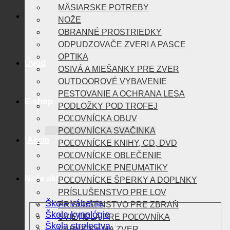
MÄSIARSKE POTREBY
NOŽE
OBRANNÉ PROSTRIEDKY
ODPUDZOVAČE ZVERI A PASCE
OPTIKA
Úvod
OSIVÁ A MIEŠANKY PRE ZVER
OUTDOOROVÉ VYBAVENIE
PESTOVANIE A OCHRANA LESA
E-shop
PODLOŽKY POD TROFEJ
POĽOVNÍCKA OBUV
POĽOVNÍCKA SVAČINKA
Akcie
POĽOVNÍCKE KNIHY, CD, DVD
POĽOVNÍCKE OBLEČENIE
POĽOVNÍCKE PNEUMATIKY
Naše aktivity
POĽOVNÍCKE ŠPERKY A DOPLNKY
PRÍSLUŠENSTVO PRE LOV
Škola vábenia
PRÍSLUŠENSTVO PRE ZBRAŇ
Škola kynológie
SVIETIDLÁ PRE POĽOVNÍKA
Škola strelectva
VÁBNIČKY NA ZVER