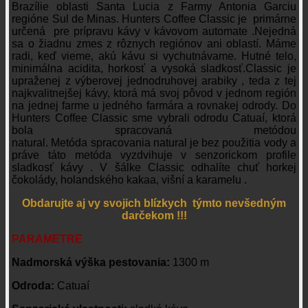
Brazílie oblasti Santa Lucia z Farmy Antonia Garciu
regióne Sul de Minas. Hunters Coffee Classic je primárne
určená pre prípravu kávy v kávovom automate .Nejedná
sa o žiadnu zmes z rôznych regiónov ani oblastí. Máme
radi, keď vieme, akú kávu si vychutnávame. Hutné telo,
minimálna acidita, horkosť a vysoká sladkosť.Classic je
upraženej z výberovej jednodruhovej arabiky , teda z tej
najkvalitnejšej kávy, ktorá má svoj pôvod v jednom región
na jednej farme u jedného farmára a rovnakej odrody. Do
Hunters Coffee Classic sme vybrali odrodu Catuaí, ktorá
bola spracovaná metódou
natural. Metóda spracovania natural je bez použitia vody a
práve táto metóda vyzdvihuje v senzorickom profile
sladkosť kávy . V šálke Classic odhalíte chuť horkej
čokolády, holandského kakaa, višní a karamelu .
Obdarujte aj vy svojich blízkych týmto nevšedným
darčekom !!!
PARAMETRE
Nadmorská výška pestovania:
1300 m
Odroda:
Catuaí