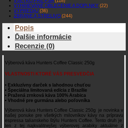
VŠETKO PRE PSA
(118)
VYHRIEVANÉ OBLEČENIE A DOPLNKY
(22)
VÝPREDAJ
(36)
ZBRANE A STRELIVO
(244)
Popis
Ďalšie informácie
Recenzie (0)
Výberová káva Hunters Coffee Classic 250g
VLASTNOSTI KTORÉ VÁS PRESVEDČIA
• Exkluzívny darček s lahodnou chuťou
• Špeciálna limitovaná edícia z Brazílie
• Pražená zrnková káva 100% Arabica
• Vhodné pre gurmána alebo poľovníka
Výberová káva Hunters Coffee Classic 250g je novinka v
našej ponuke pre všetkých milovníkov kávy na prípravu
espressa talianskeho štýlu Hunters Coffee. Tento druh je
len z tej najkvalitnejšej výberovej arabiky aktuálne z