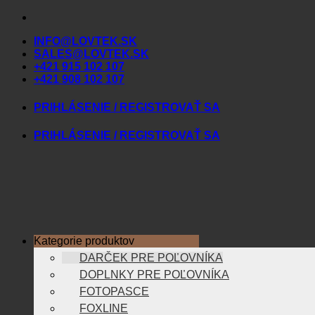
Skip
to
INFO@LOVTEK.SK
content
SALES@LOVTEK.SK
+421 915 102 107
+421 908 102 107
PRIHLÁSENIE / REGISTROVAŤ SA
PRIHLÁSENIE / REGISTROVAŤ SA
Kategorie produktov
DARČEK PRE POĽOVNÍKA
DOPLNKY PRE POĽOVNÍKA
FOTOPASCE
FOXLINE