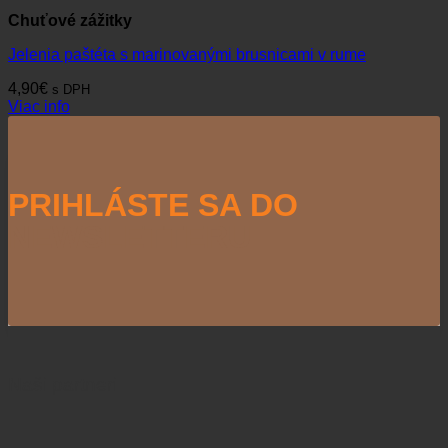
Chuťové zážitky
Jelenia paštéta s marinovanými brusnicami v rume
4,90
€
s DPH
Viac info
PRIHLÁSTE SA DO
NEWSLETTERU
Naši partneri