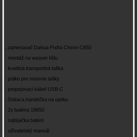
Obsah balenia:
. zameriavač Dahua Pixfra Chiron C650
· montáž na weaver lištu
· kvalitná transportná taška
· pútko pre nosenie tašky
· prepojovací kábel USB-C
· čistiaca handrička na optiku
· 2x batéria 18650
· nabíjačka batérií
· užívatelský manuál