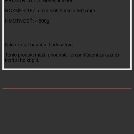
PROSTREDIE: Exteriér, Interiér
ROZMER:187.5 mm × 66.5 mm × 68.5 mm
HMOTNOSŤ:＜500g
Recenzie
Nikto zatiaľ nepridal hodnotenie.
Tento produkt môžu ohodnotiť len prihlásení zákazníci,
ktorí si ho kúpili.
Súvisiace produkty