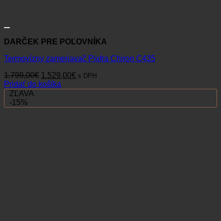
DARČEK PRE POĽOVNÍKA
Termovízny zameriavač Pixfra Chiron C435
Pôvodná
Aktuálna
1.799,00
€
1.529,00
€
s DPH
cena
cena
Pridať do košíka
bola:
je:
ZĽAVA
1.799,00€.
1.529,00€.
-15%