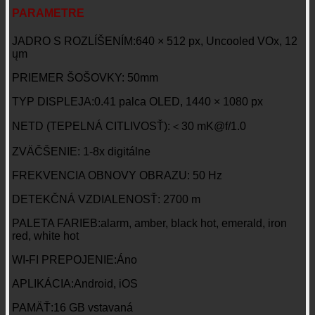
PARAMETRE
JADRO S ROZLÍŠENÍM:640 × 512 px, Uncooled VOx, 12
ųm
PRIEMER ŠOŠOVKY: 50mm
TYP DISPLEJA:0.41 palca OLED, 1440 × 1080 px
NETD (TEPELNÁ CITLIVOSŤ):＜30 mK@f/1.0
ZVÄČŠENIE: 1-8x digitálne
FREKVENCIA OBNOVY OBRAZU: 50 Hz
DETEKČNÁ VZDIALENOSŤ: 2700 m
PALETA FARIEB:alarm, amber, black hot, emerald, iron
red, white hot
WI-FI PREPOJENIE:Áno
APLIKÁCIA:Android, iOS
PAMÄŤ:16 GB vstavaná