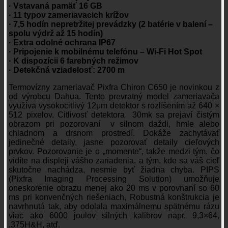
· Vstavaná pamäť 16 GB
· 11 typov zameriavacich krížov
· 7,5 hodín nepretržitej prevádzky (2 batérie v balení –
spolu výdrž až 15 hodín)
· Extra odolné ochrana IP67
· Pripojenie k mobilnému telefónu – Wi-Fi Hot Spot
· K dispozícii 6 farebných režimov
· Detekčná vziadelosť: 2700 m
Termovízny zameriavač Pixfra Chiron C650 je novinkou z
od výrobcu Dahua. Tento prevratný model zameriavača
využíva vysokocitlivý 12μm detektor s rozlíšením až 640 ×
512 pixelov. Citlivosť detektora 30mk sa prejaví čistým
obrazom pri pozorovaní v silnom daždi, hmle alebo
chladnom a drsnom prostredí. Dokáže zachytávať
jedinečné detaily, jasne pozorovať detaily cieľových
prvkov. Pozorovanie je o „momente“, takže medzi tým, čo
vidíte na displeji vášho zariadenia, a tým, kde sa váš cieľ
skutočne nachádza, nesmie byť žiadna chyba. PIPS
(Pixfra Imaging Processing Solution) umožňuje
oneskorenie obrazu menej ako 20 ms v porovnaní so 60
ms pri konvenčných riešeniach, Robustná konštrukcia je
navrhnutá tak, aby odolala maximálnemu spätnému rázu
viac ako 6000 joulov silných kalibrov napr. 9,3×64,
.375H&H, atď.