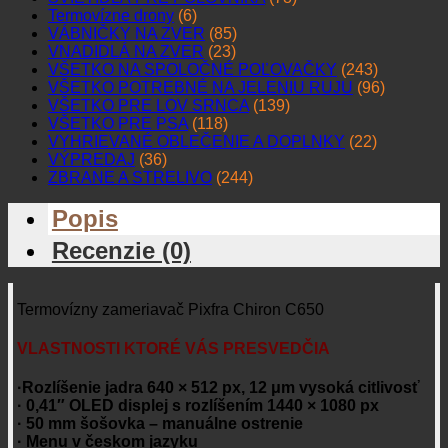
Termovízne drony
(6)
VÁBNIČKY NA ZVER
(85)
VNADIDLÁ NA ZVER
(23)
VŠETKO NA SPOLOČNÉ POĽOVAČKY
(243)
VŠETKO POTREBNÉ NA JELENIU RUJU
(96)
VŠETKO PRE LOV SRNCA
(139)
VŠETKO PRE PSA
(118)
VYHRIEVANÉ OBLEČENIE A DOPLNKY
(22)
VÝPREDAJ
(36)
ZBRANE A STRELIVO
(244)
Popis
Recenzie (0)
Termovízny zameriavač Pixfra Chiron C650
VLASTNOSTI KTORÉ VÁS PRESVEDČIA
·Rozlíšenie jadra 640 × 512 px, 12 μm vysoká citlivosť
· 0,41″ OLED displej s rozlíšením 1440 × 1080 px
· 50 mm šošovka – manuálne ostrenie
· Menu v českom jazyku