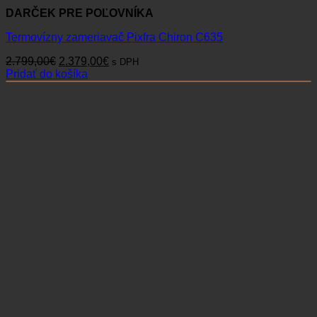
DARČEK PRE POĽOVNÍKA
Termovízny zameriavač Pixfra Chiron C635
Pôvodná
Aktuálna
2.799,00
€
2.379,00
€
s DPH
cena
cena
Pridať do košíka
bola:
je:
2.799,00€.
2.379,00€.