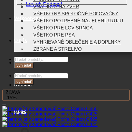
Lovtek Podcast
VNADIDLÁ NA ZVER
VŠETKO NA SPOLOČNÉ POĽOVAČKY
Veľkoobchod
VŠETKO POTREBNÉ NA JELENIU RUJU
VŠETKO PRE LOV SRNCA
VŠETKO PRE PSA
O nás
VYHRIEVANÉ OBLEČENIE A DOPLNKY
ZBRANE A STRELIVO
Products
Blog
search
vyhľadať
Products
search
vyhľadať
Kontakt
ZĽAVA
-15%
0,00
€
Košík