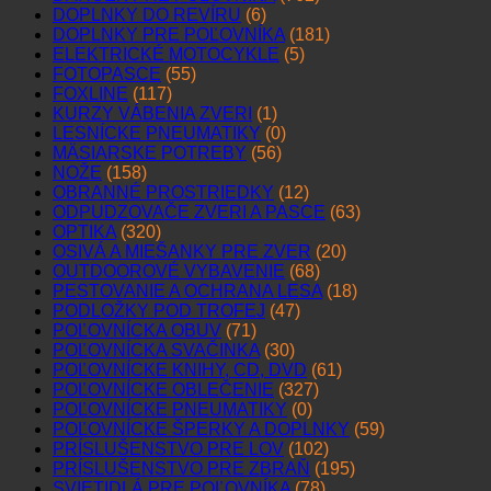
DOPLNKY DO REVÍRU
(6)
DOPLNKY PRE POĽOVNÍKA
(181)
ELEKTRICKÉ MOTOCYKLE
(5)
FOTOPASCE
(55)
FOXLINE
(117)
KURZY VÁBENIA ZVERI
(1)
LESNÍCKE PNEUMATIKY
(0)
MÄSIARSKE POTREBY
(56)
NOŽE
(158)
OBRANNÉ PROSTRIEDKY
(12)
ODPUDZOVAČE ZVERI A PASCE
(63)
OPTIKA
(320)
OSIVÁ A MIEŠANKY PRE ZVER
(20)
OUTDOOROVÉ VYBAVENIE
(68)
PESTOVANIE A OCHRANA LESA
(18)
PODLOŽKY POD TROFEJ
(47)
POĽOVNÍCKA OBUV
(71)
POĽOVNÍCKA SVAČINKA
(30)
POĽOVNÍCKE KNIHY, CD, DVD
(61)
POĽOVNÍCKE OBLEČENIE
(327)
POĽOVNÍCKE PNEUMATIKY
(0)
POĽOVNÍCKE ŠPERKY A DOPLNKY
(59)
PRÍSLUŠENSTVO PRE LOV
(102)
PRÍSLUŠENSTVO PRE ZBRAŇ
(195)
SVIETIDLÁ PRE POĽOVNÍKA
(78)