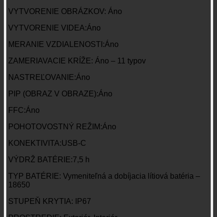
VYTVORENIE OBRÁZKOV: Áno
VYTVORENIE VIDEA:Áno
MERANIE VZDIALENOSTI:Áno
ZAMERIAVACIE KRÍŽE: Áno – 11 typov
NASTREĽOVANIE:Áno
PIP (OBRAZ V OBRAZE):Áno
FFC:Áno
POHOTOVOSTNÝ REŽIM:Áno
KONEKTIVITA:USB-C
VÝDRŽ BATÉRIE:7,5 h
TYP BATÉRIE: Vymeniteľná a dobíjacia lítiová batéria –
18650
STUPEŇ KRYTIA: IP67