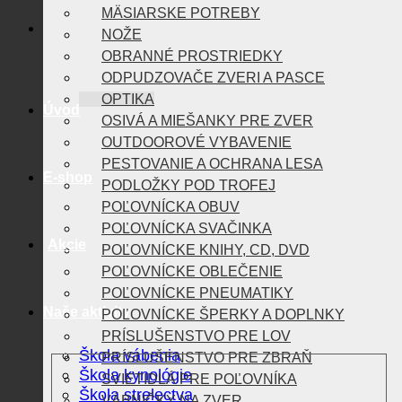
MÄSIARSKE POTREBY
NOŽE
OBRANNÉ PROSTRIEDKY
ODPUDZOVAČE ZVERI A PASCE
OPTIKA
Úvod
OSIVÁ A MIEŠANKY PRE ZVER
OUTDOOROVÉ VYBAVENIE
PESTOVANIE A OCHRANA LESA
E-shop
PODLOŽKY POD TROFEJ
POĽOVNÍCKA OBUV
POĽOVNÍCKA SVAČINKA
Akcie
POĽOVNÍCKE KNIHY, CD, DVD
POĽOVNÍCKE OBLEČENIE
POĽOVNÍCKE PNEUMATIKY
Naše aktivity
POĽOVNÍCKE ŠPERKY A DOPLNKY
PRÍSLUŠENSTVO PRE LOV
Škola vábenia
PRÍSLUŠENSTVO PRE ZBRAŇ
Škola kynológie
SVIETIDLÁ PRE POĽOVNÍKA
Škola strelectva
VÁBNIČKY NA ZVER