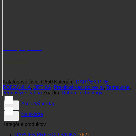
Potrebujete poradiť?
+421 915 102 107
Katalógové číslo:
C650
Kategórií:
DARČEK PRE
POĽOVNÍKA
,
OPTIKA
,
Praktické veci do revíru
,
Termovízie
,
Termovízie Dahua
Značka:
Dahua Technology
Akcie/Výpredaj
Na sklade
Kategórie produktov
DARČEK PRE POĽOVNÍKA
(762)