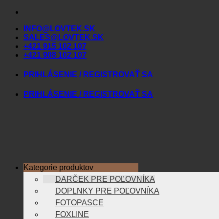
Skip
to
INFO@LOVTEK.SK
content
SALES@LOVTEK.SK
+421 915 102 107
+421 908 102 107
PRIHLÁSENIE / REGISTROVAŤ SA
PRIHLÁSENIE / REGISTROVAŤ SA
Kategorie produktov
DARČEK PRE POĽOVNÍKA
DOPLNKY PRE POĽOVNÍKA
FOTOPASCE
FOXLINE