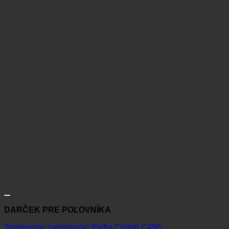
DARČEK PRE POĽOVNÍKA
Termovízny zameriavač Pixfra Chiron C450