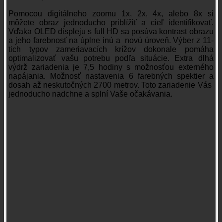
Pomocou digitálneho zoomu 1x, 2x, 4x, alebo 8x si
môžete obraz jednoducho priblížiť a cieľ identifikovať.
Vďaka OLED displeju s full HD sa posúva kontrast obrazu
a jeho farebnosť na úplne inú a novú úroveň. Výber z 11-
tich typov zameriavacích krížov dokonale pomáha
optimalizovať vašu potrebu podľa situácie. Extra dlhá
výdrž zariadenia je 7,5 hodiny s možnosťou externého
napájania. Možnosť nastavenia 6 farebných spektier a
dosah až neskutočných 2700 metrov. Toto zariadenie Vás
jednoducho nadchne a splní Vaše očakávania.