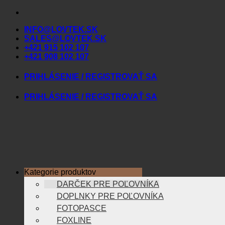
Skip
to
INFO@LOVTEK.SK
content
SALES@LOVTEK.SK
+421 915 102 107
+421 908 102 107
PRIHLÁSENIE / REGISTROVAŤ SA
PRIHLÁSENIE / REGISTROVAŤ SA
Kategorie produktov
DARČEK PRE POĽOVNÍKA
DOPLNKY PRE POĽOVNÍKA
FOTOPASCE
FOXLINE