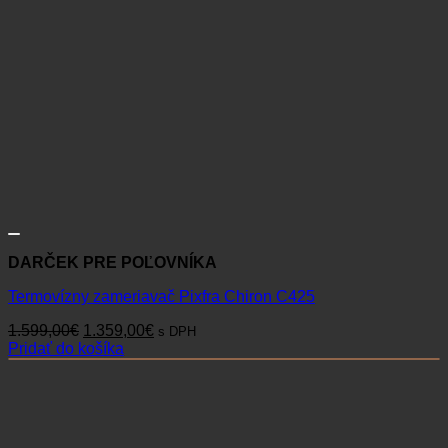
DARČEK PRE POĽOVNÍKA
Termovízny zameriavač Pixfra Chiron C425
Pôvodná
Aktuálna
1.599,00
€
1.359,00
€
s DPH
cena
cena
Pridať do košíka
bola:
je:
1.599,00€.
1.359,00€.