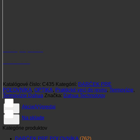
Potrebujete poradiť?
+421 915 102 107
Katalógové číslo:
C435
Kategórií:
DARČEK PRE
POĽOVNÍKA
,
OPTIKA
,
Praktické veci do revíru
,
Termovízie
,
Termovízie Dahua
Značka:
Dahua Technology
Akcie/Výpredaj
Na sklade
Kategórie produktov
DARČEK PRE POĽOVNÍKA
(762)