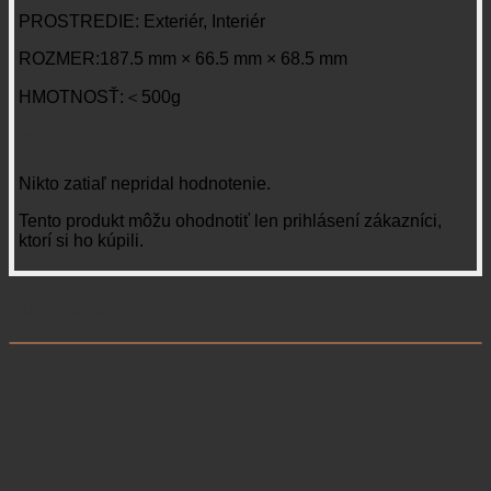
PROSTREDIE: Exteriér, Interiér
ROZMER:187.5 mm × 66.5 mm × 68.5 mm
HMOTNOSŤ:＜500g
Recenzie
Nikto zatiaľ nepridal hodnotenie.
Tento produkt môžu ohodnotiť len prihlásení zákazníci,
ktorí si ho kúpili.
Súvisiace produkty