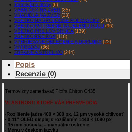
Termovízne drony
(6)
VÁBNIČKY NA ZVER
(85)
VNADIDLÁ NA ZVER
(23)
VŠETKO NA SPOLOČNÉ POĽOVAČKY
(243)
VŠETKO POTREBNÉ NA JELENIU RUJU
(96)
VŠETKO PRE LOV SRNCA
(139)
VŠETKO PRE PSA
(118)
VYHRIEVANÉ OBLEČENIE A DOPLNKY
(22)
VÝPREDAJ
(36)
ZBRANE A STRELIVO
(244)
Popis
Recenzie (0)
Termovízny zameriavač Pixfra Chiron C435
VLASTNOSTI KTORÉ VÁS PRESVEDČIA
·Rozlíšenie jadra 400 × 300 px, 12 μm vysoká citlivosť
· 0,41″ OLED displej s rozlíšením 1440 × 1080 px
· 35 mm šošovka – manuálne ostrenie
· Menu v českom jazyku