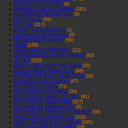
DOPLNKY DO REVÍRU
(6)
DOPLNKY PRE POĽOVNÍKA
(181)
ELEKTRICKÉ MOTOCYKLE
(5)
FOTOPASCE
(55)
FOXLINE
(117)
KURZY VÁBENIA ZVERI
(1)
LESNÍCKE PNEUMATIKY
(0)
MÄSIARSKE POTREBY
(56)
NOŽE
(158)
OBRANNÉ PROSTRIEDKY
(12)
ODPUDZOVAČE ZVERI A PASCE
(63)
OPTIKA
(320)
OSIVÁ A MIEŠANKY PRE ZVER
(20)
OUTDOOROVÉ VYBAVENIE
(68)
PESTOVANIE A OCHRANA LESA
(18)
PODLOŽKY POD TROFEJ
(47)
POĽOVNÍCKA OBUV
(71)
POĽOVNÍCKA SVAČINKA
(30)
POĽOVNÍCKE KNIHY, CD, DVD
(61)
POĽOVNÍCKE OBLEČENIE
(327)
POĽOVNÍCKE PNEUMATIKY
(0)
POĽOVNÍCKE ŠPERKY A DOPLNKY
(59)
PRÍSLUŠENSTVO PRE LOV
(102)
PRÍSLUŠENSTVO PRE ZBRAŇ
(195)
SVIETIDLÁ PRE POĽOVNÍKA
(78)