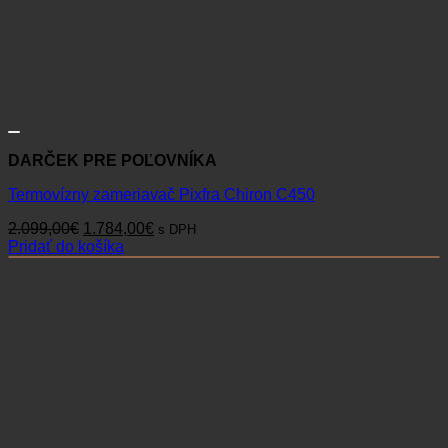
DARČEK PRE POĽOVNÍKA
Termovízny zameriavač Pixfra Chiron C450
Pôvodná
Aktuálna
2.099,00
€
1.784,00
€
s DPH
cena
cena
Pridať do košíka
bola:
je:
2.099,00€.
1.784,00€.