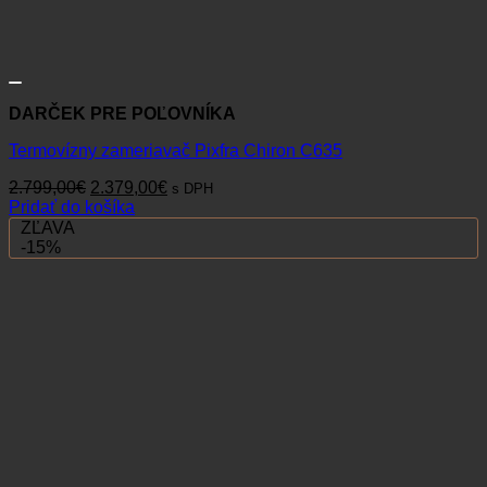
DARČEK PRE POĽOVNÍKA
Termovízny zameriavač Pixfra Chiron C635
Pôvodná
Aktuálna
2.799,00
€
2.379,00
€
s DPH
cena
cena
Pridať do košíka
bola:
je:
ZĽAVA
2.799,00€.
2.379,00€.
-15%