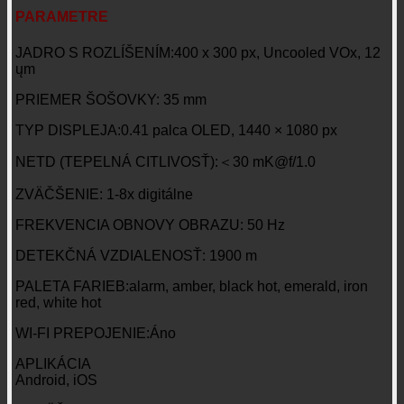
PARAMETRE
JADRO S ROZLÍŠENÍM:400 x 300 px, Uncooled VOx, 12
ųm
PRIEMER ŠOŠOVKY: 35 mm
TYP DISPLEJA:0.41 palca OLED, 1440 × 1080 px
NETD (TEPELNÁ CITLIVOSŤ):＜30 mK@f/1.0
ZVÄČŠENIE: 1-8x digitálne
FREKVENCIA OBNOVY OBRAZU: 50 Hz
DETEKČNÁ VZDIALENOSŤ: 1900 m
PALETA FARIEB:alarm, amber, black hot, emerald, iron
red, white hot
WI-FI PREPOJENIE:Áno
APLIKÁCIA
Android, iOS