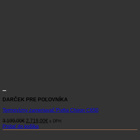
DARČEK PRE POĽOVNÍKA
Termovízny zameriavač Pixfra Chiron C650
Pôvodná
Aktuálna
3.199,00
€
2.719,00
€
s DPH
cena
cena
Pridať do košíka
bola:
je:
3.199,00€.
2.719,00€.