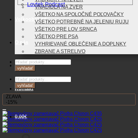
Lovtek Podcast
VNADIDLÁ NA ZVER
VŠETKO NA SPOLOČNÉ POĽOVAČKY
Veľkoobchod
VŠETKO POTREBNÉ NA JELENIU RUJU
VŠETKO PRE LOV SRNCA
VŠETKO PRE PSA
O nás
VYHRIEVANÉ OBLEČENIE A DOPLNKY
ZBRANE A STRELIVO
Products
Blog
search
vyhľadať
Products
search
vyhľadať
Kontakt
ZĽAVA
-15%
0,00
€
Košík