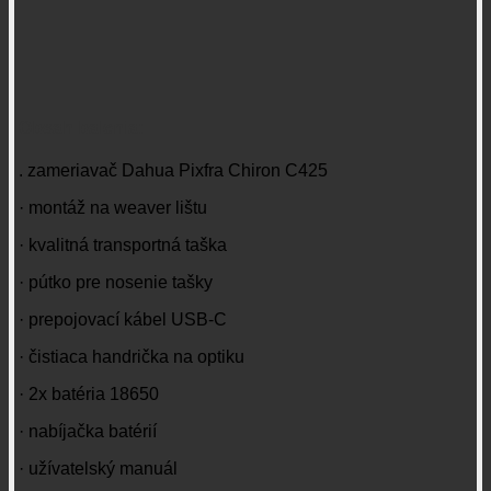
Obsah balenia:
. zameriavač Dahua Pixfra Chiron C425
· montáž na weaver lištu
· kvalitná transportná taška
· pútko pre nosenie tašky
· prepojovací kábel USB-C
· čistiaca handrička na optiku
· 2x batéria 18650
· nabíjačka batérií
· užívatelský manuál