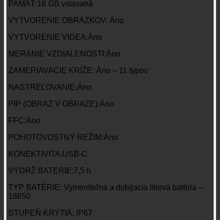
PAMÄŤ:16 GB vstavaná
VYTVORENIE OBRÁZKOV: Áno
VYTVORENIE VIDEA:Áno
MERANIE VZDIALENOSTI:Áno
ZAMERIAVACIE KRÍŽE: Áno – 11 typov
NASTREĽOVANIE:Áno
PIP (OBRAZ V OBRAZE):Áno
FFC:Áno
POHOTOVOSTNÝ REŽIM:Áno
KONEKTIVITA:USB-C
VÝDRŽ BATÉRIE:7,5 h
TYP BATÉRIE: Vymeniteľná a dobíjacia lítiová batéria –
18650
STUPEŇ KRYTIA: IP67