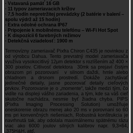
· Vstavaná pamäť 16 GB
· 11 typov zameriavacich krížov
· 7,5 hodín nepretržitej prevádzky (2 batérie v balení –
spolu výdrž až 15 hodín)
· Extra odolné ochrana IP67
· Pripojenie k mobilnému telefónu – Wi-Fi Hot Spot
· K dispozícii 6 farebných režimov
· Detekčná vziadelosť: 1900 m
Termovízny zameriavač Pixfra Chiron C435 je novinkou z
od výrobcu Dahua. Tento prevratný model zameriavača
využíva vysokocitlivý 12μm detektor s rozlíšením až 400 ×
300 pixelov. Citlivosť detektora 30mk sa prejaví čistým
obrazom pri pozorovaní v silnom daždi, hmle alebo
chladnom a drsnom prostredí. Dokáže zachytávať
jedinečné detaily, jasne pozorovať detaily cieľových
prvkov. Pozorovanie je o „momente“, takže medzi tým, čo
vidíte na displeji vášho zariadenia, a tým, kde sa váš cieľ
skutočne nachádza, nesmie byť žiadna chyba. PIPS
(Pixfra Imaging Processing Solution) umožňuje
oneskorenie obrazu menej ako 20 ms v porovnaní so 60
ms pri konvenčných riešeniach, Robustná konštrukcia je
navrhnutá tak, aby odolala maximálnemu spätnému rázu
viac ako 6000 joulov silných kalibrov napr. 9,3×64,
.375H&H, atď.