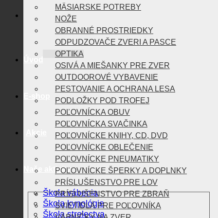
MÄSIARSKE POTREBY
NOŽE
OBRANNÉ PROSTRIEDKY
ODPUDZOVAČE ZVERI A PASCE
OPTIKA
Úvod
OSIVÁ A MIEŠANKY PRE ZVER
OUTDOOROVÉ VYBAVENIE
PESTOVANIE A OCHRANA LESA
E-shop
PODLOŽKY POD TROFEJ
POĽOVNÍCKA OBUV
POĽOVNÍCKA SVAČINKA
Akcie
POĽOVNÍCKE KNIHY, CD, DVD
POĽOVNÍCKE OBLEČENIE
POĽOVNÍCKE PNEUMATIKY
Naše aktivity
POĽOVNÍCKE ŠPERKY A DOPLNKY
PRÍSLUŠENSTVO PRE LOV
Škola vábenia
PRÍSLUŠENSTVO PRE ZBRAŇ
Škola kynológie
SVIETIDLÁ PRE POĽOVNÍKA
Škola strelectva
VÁBNIČKY NA ZVER