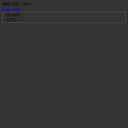
999,00
€
s DPH
Viac info
ZĽAVA
-15%