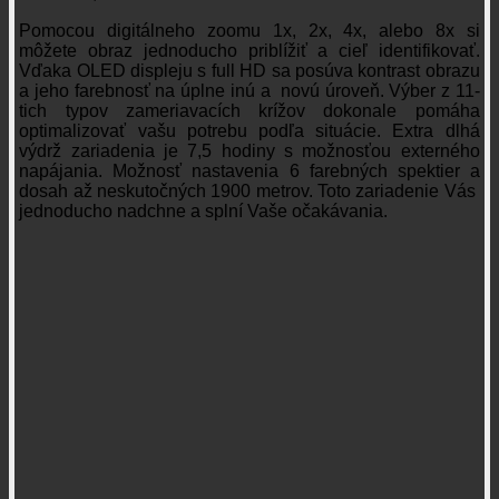
Pomocou digitálneho zoomu 1x, 2x, 4x, alebo 8x si
môžete obraz jednoducho priblížiť a cieľ identifikovať.
Vďaka OLED displeju s full HD sa posúva kontrast obrazu
a jeho farebnosť na úplne inú a novú úroveň. Výber z 11-
tich typov zameriavacích krížov dokonale pomáha
optimalizovať vašu potrebu podľa situácie. Extra dlhá
výdrž zariadenia je 7,5 hodiny s možnosťou externého
napájania. Možnosť nastavenia 6 farebných spektier a
dosah až neskutočných 1900 metrov. Toto zariadenie Vás
jednoducho nadchne a splní Vaše očakávania.