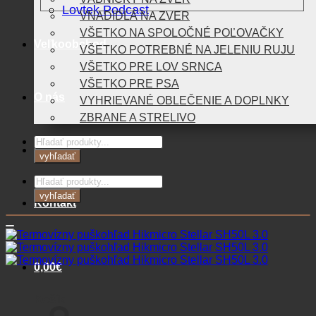
Lovtek Podcast
VNADIDLÁ NA ZVER
VŠETKO NA SPOLOČNÉ POĽOVAČKY
Veľkoobchod
VŠETKO POTREBNÉ NA JELENIU RUJU
VŠETKO PRE LOV SRNCA
VŠETKO PRE PSA
O nás
VYHRIEVANÉ OBLEČENIE A DOPLNKY
ZBRANE A STRELIVO
Products
Blog
search
vyhľadať
Products
search
vyhľadať
Kontakt
0,00
€
Košík