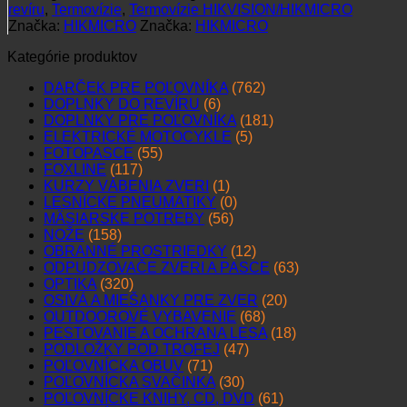
revíru
,
Termovízie
,
Termovízie HIKVISION/HIKMICRO
Značka:
HIKMICRO
Značka:
HIKMICRO
Kategórie produktov
DARČEK PRE POĽOVNÍKA
(762)
DOPLNKY DO REVÍRU
(6)
DOPLNKY PRE POĽOVNÍKA
(181)
ELEKTRICKÉ MOTOCYKLE
(5)
FOTOPASCE
(55)
FOXLINE
(117)
KURZY VÁBENIA ZVERI
(1)
LESNÍCKE PNEUMATIKY
(0)
MÄSIARSKE POTREBY
(56)
NOŽE
(158)
OBRANNÉ PROSTRIEDKY
(12)
ODPUDZOVAČE ZVERI A PASCE
(63)
OPTIKA
(320)
OSIVÁ A MIEŠANKY PRE ZVER
(20)
OUTDOOROVÉ VYBAVENIE
(68)
PESTOVANIE A OCHRANA LESA
(18)
PODLOŽKY POD TROFEJ
(47)
POĽOVNÍCKA OBUV
(71)
POĽOVNÍCKA SVAČINKA
(30)
POĽOVNÍCKE KNIHY, CD, DVD
(61)