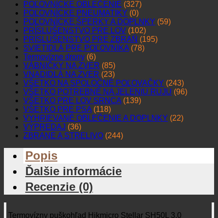
POĽOVNÍCKE OBLEČENIE
(327)
POĽOVNÍCKE PNEUMATIKY
(0)
POĽOVNÍCKE ŠPERKY A DOPLNKY
(59)
PRÍSLUŠENSTVO PRE LOV
(102)
PRÍSLUŠENSTVO PRE ZBRAŇ
(195)
SVIETIDLÁ PRE POĽOVNÍKA
(78)
Termovízne drony
(6)
VÁBNIČKY NA ZVER
(85)
VNADIDLÁ NA ZVER
(23)
VŠETKO NA SPOLOČNÉ POĽOVAČKY
(243)
VŠETKO POTREBNÉ NA JELENIU RUJU
(96)
VŠETKO PRE LOV SRNCA
(139)
VŠETKO PRE PSA
(118)
VYHRIEVANÉ OBLEČENIE A DOPLNKY
(22)
VÝPREDAJ
(36)
ZBRANE A STRELIVO
(244)
Popis
Ďalšie informácie
Recenzie (0)
Termovízny puškohľad Hikmicro Stellar SH50L 3.0