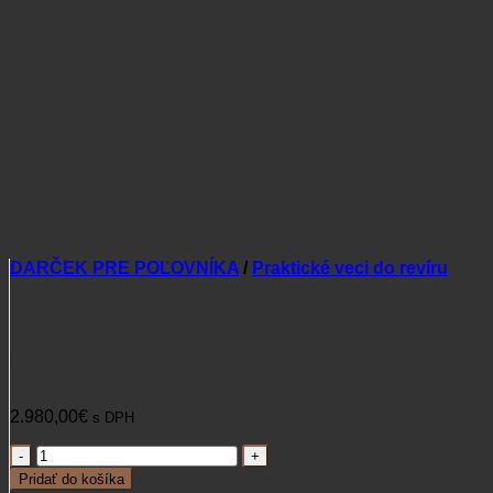
DARČEK PRE POĽOVNÍKA
/
Praktické veci do revíru
Termovízny puškohľad
Hikmicro Stellar SH50L 3.0
2.980,00
€
s DPH
množstvo
Termovízny
Pridať do košíka
puškohľad