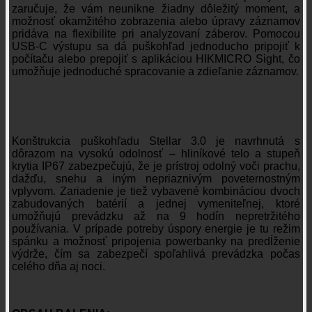
zaručuje, že vám neunikne žiadny dôležitý moment, a
možnosť okamžitého zobrazenia alebo úpravy záznamov
pridáva na flexibilite pri analyzovaní záberov. Pomocou
USB-C výstupu sa dá puškohľad jednoducho pripojiť k
počítaču alebo prepojiť s aplikáciou HIKMICRO Sight, čo
umožňuje jednoduché spracovanie a zdieľanie záznamov.
Odolnosť a spoľahlivosť v extrémnych
podmienkach
Konštrukcia puškohľadu Stellar 3.0 je navrhnutá s
dôrazom na vysokú odolnosť – hliníkové telo a stupeň
krytia IP67 zabezpečujú, že je prístroj odolný voči prachu,
dažďu, snehu a iným nepriaznivým poveternostným
vplyvom. Zariadenie je tiež vybavené kombináciou dvoch
zabudovaných batérií a jednej vymeniteľnej, ktoré
umožňujú prevádzku až na 9 hodín nepretržitého
používania. V prípade potreby úspory energie je tu režim
spánku a možnosť pripojenia powerbanky na predĺženie
výdrže, čím sa zabezpečí spoľahlivá prevádzka počas
celého dňa aj noci.