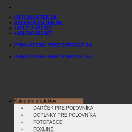
Skip
to
INFO@LOVTEK.SK
content
SALES@LOVTEK.SK
+421 915 102 107
+421 908 102 107
PRIHLÁSENIE / REGISTROVAŤ SA
PRIHLÁSENIE / REGISTROVAŤ SA
Kategorie produktov
DARČEK PRE POĽOVNÍKA
DOPLNKY PRE POĽOVNÍKA
FOTOPASCE
FOXLINE