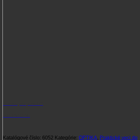
Hikmicro
Stellar
SH50L
3.0
Potrebujete poradiť?
+421 915 102 107
Katalógové číslo:
6052
Kategórie:
OPTIKA
,
Praktické veci do