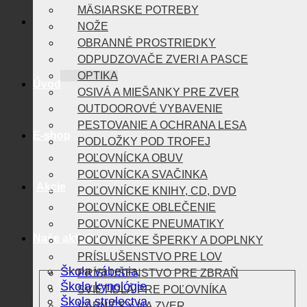
MÄSIARSKE POTREBY
NOŽE
OBRANNÉ PROSTRIEDKY
ODPUDZOVAČE ZVERI A PASCE
OPTIKA
Úvod
OSIVÁ A MIEŠANKY PRE ZVER
OUTDOOROVÉ VYBAVENIE
PESTOVANIE A OCHRANA LESA
E-shop
PODLOŽKY POD TROFEJ
POĽOVNÍCKA OBUV
POĽOVNÍCKA SVAČINKA
Akcie
POĽOVNÍCKE KNIHY, CD, DVD
POĽOVNÍCKE OBLEČENIE
POĽOVNÍCKE PNEUMATIKY
Naše aktivity
POĽOVNÍCKE ŠPERKY A DOPLNKY
PRÍSLUŠENSTVO PRE LOV
Škola vábenia
PRÍSLUŠENSTVO PRE ZBRAŇ
Škola kynológie
SVIETIDLÁ PRE POĽOVNÍKA
Škola strelectva
VÁBNIČKY NA ZVER