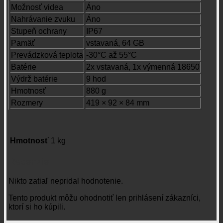
Možnosť videa
Áno
Nahrávanie zvuku
Áno
Stupeň ochrany
IP67
Pamäť
vstavaná, 64 GB
Prevádzková teplota
-30°C až 55°C
Batérie
2x vstavaná, 1x výmenná 18650
Výdrž batérie
9 hod
Hmotnosť
880 g
Rozmery
419 × 92 × 84 mm
Hmotnosť
1 kg
Recenzie
Nikto zatiaľ nepridal hodnotenie.
Tento produkt môžu ohodnotiť len prihlásení zákazníci,
ktorí si ho kúpili.