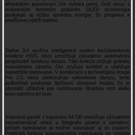
dlhodobom pozorovaní, čím vytvára jasný, čistý obraz s
realistickým farebným podaním. OLED technológia
poskytuje aj nižšiu spotrebu energie, čo prispieva k
predĺženej výdrži batérie.
Inteligentné funkcie riadené umelou
inteligenciou
Stellar 3.0 využíva inteligentný systém bezzávierkovej
korekcie HSIS, ktorý umožňuje zariadeniu automaticky
prispôsobiť korekciu obrazu. Táto funkcia znižuje potrebu
manuálneho zásahu, čím zvyšuje komfort a uľahčuje
nepretržité sledovanie. V kombinácii s technológiou Image
Pro 2.0, ktorá zdokonaľuje vykreslenie obrazu, tento
puškohľad poskytuje špičkovú obrazovú kvalitu, čo je
obzvlášť užitočné pre rozlišovanie štruktúry srsti alebo
tvaru parohov pri love.
Pokročilé možnosti záznamu a ukladania
Vstavaná pamäť s kapacitou 64 GB umožňuje užívateľom
zaznamenávať videá a fotografie priamo v zariadení,
pričom nahrávanie je možné vykonávať aj so zvukom.
Praktická funkcia automatického nahrávania po výstrele