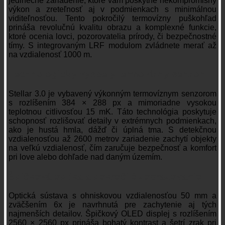
jedinečné zariadenie, ktoré vám poskytne nekompromisný
výkon a zreteľnosť aj v podmienkach s minimálnou
viditeľnosťou. Tento pokročilý termovízny puškohľad
prináša revolučnú kvalitu obrazu a komplexné funkcie,
ktoré ocenia lovci, pozorovatelia prírody, či bezpečnostné
tímy. S integrovaným LRF modulom zvládnete merať až
na vzdialenosť 1000 m.
Technologicky vyspelý termovízny senzor
Stellar 3.0 je vybavený výkonným termovíznym senzorom
s rozlíšením 384 × 288 px a mimoriadne vysokou
teplotnou citlivosťou 15 mK. Táto technológia poskytuje
schopnosť rozlišovať detaily v extrémnych podmienkach,
ako je hustá hmla, dážď či úplná tma. S detekčnou
vzdialenosťou až 2600 metrov zariadenie zachytí objekty
na veľkú vzdialenosť, čím zaručuje bezpečnosť a komfort
pri love alebo dohľade nad daným územím.
Špičková optika a pokročilé zobrazovanie
Optická sústava s ohniskovou vzdialenosťou 50 mm a
zväčšením 6x je navrhnutá pre zachytenie aj tých
najmenších detailov. Špičkový OLED displej s rozlíšením
2560 × 2560 px prináša bohatý kontrast a šetrí zrak pri