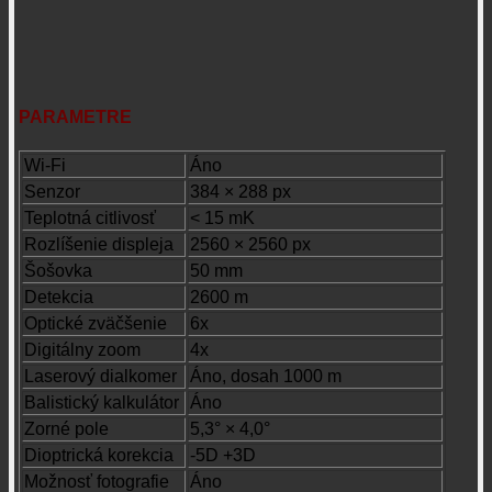
PARAMETRE
Wi-Fi
Áno
Senzor
384 × 288 px
Teplotná citlivosť
< 15 mK
Rozlíšenie displeja
2560 × 2560 px
Šošovka
50 mm
Detekcia
2600 m
Optické zväčšenie
6x
Digitálny zoom
4x
Laserový dialkomer
Áno, dosah 1000 m
Balistický kalkulátor
Áno
Zorné pole
5,3° × 4,0°
Dioptrická korekcia
-5D +3D
Možnosť fotografie
Áno