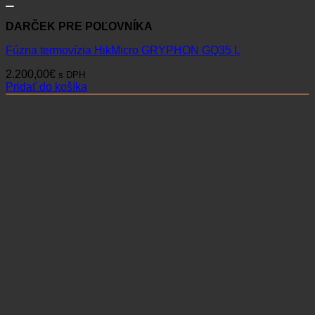
DARČEK PRE POĽOVNÍKA
Fúzna termovízia HikMicro GRYPHON GQ35 L
2.200,00
€
s DPH
Pridať do košíka