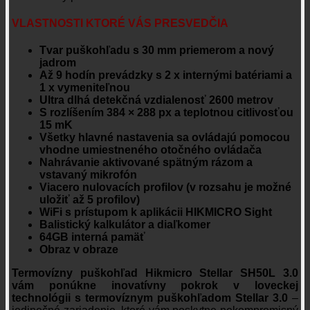
VLASTNOSTI KTORÉ VÁS PRESVEDČIA
Tvar puškohľadu s 30 mm priemerom a nový
jadrom
Až 9 hodín prevádzky s 2 x internými batériami a
1 x vymeniteľnou
Ultra dlhá detekčná vzdialenosť 2600 metrov
S rozlíšením 384 × 288 px a teplotnou citlivosťou
15 mK
Všetky hlavné nastavenia sa ovládajú pomocou
vhodne umiestneného otočného ovládača
Nahrávanie aktivované spätným rázom a
vstavaný mikrofón
Viacero nulovacích profilov (v rozsahu je možné
uložiť až 5 profilov)
WiFi s prístupom k aplikácii HIKMICRO Sight
Balistický kalkulátor a diaľkomer
64GB interná pamäť
Obraz v obraze
Termovízny puškohľad Hikmicro Stellar SH50L 3.0
vám ponúkne inovatívny pokrok v loveckej
technológii s termovíznym puškohľadom Stellar 3.0
–