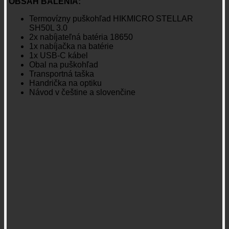
OBSAH BALENIA:
Termovízny puškohľad HIKMICRO STELLAR
SH50L 3.0
2x nabíjateľná batéria 18650
1x nabíjačka na batérie
1x USB-C kábel
Obal na puškohľad
Transportná taška
Handrička na optiku
Návod v češtine a slovenčine