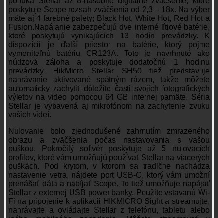
ponúka Stellar až 8-násobné digitálne zväčšenie, ktoré
poskytuje Scope rozsah zväčšenia od 2,3 – 18x. Na výber
máte aj 4 farebné palety; Black Hot, White Hot, Red Hot a
Fusion.Napájanie zabezpečujú dve interné lítiové batérie,
ktoré poskytujú vynikajúcich 13 hodín prevádzky. K
dispozícii je ďalší priestor na batérie, ktorý pojme
vymeniteľnú batériu CR123A. Toto je navrhnuté ako
núdzová záloha a poskytuje dodatočnú 1 hodinu
prevádzky. HikMicro Stellar SH50 tiež predstavuje
nahrávanie aktivované spätným rázom, takže môžete
automaticky zachytiť dôležité časti svojich fotografických
výletov na video pomocou 64 GB internej pamäte. Séria
Stellar je vybavená aj mikrofónom na zachytenie zvuku
vašich videí.
Nulovanie bolo zjednodušené zahrnutím zmrazeného
obrazu a zväčšenia počas nastavovania s vašou
puškou. Pokročilý softvér poskytuje až 5 nulovacích
profilov, ktoré vám umožňujú používať Stellar na viacerých
puškách. Pod krytom, v ktorom sa tradične nachádza
nastavenie vetra, nájdete port USB-C, ktorý vám umožní
prenášať dáta a nabíjať Scope. To tiež umožňuje napájať
Stellar z externej USB power banky. Použite vstavanú Wi-
Fi na pripojenie k aplikácii HIKMICRO Sight a streamujte,
nahrávajte a ovládajte Stellar z telefónu, tabletu alebo