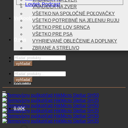
Lovtek Podcast
VNADIDLÁ NA ZVER
VŠETKO NA SPOLOČNÉ POĽOVAČKY
Veľkoobchod
VŠETKO POTREBNÉ NA JELENIU RUJU
VŠETKO PRE LOV SRNCA
VŠETKO PRE PSA
O nás
VYHRIEVANÉ OBLEČENIE A DOPLNKY
ZBRANE A STRELIVO
Products
Blog
search
vyhľadať
Products
search
vyhľadať
Kontakt
0,00
€
Košík