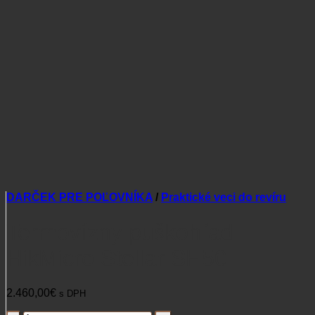
DARČEK PRE POĽOVNÍKA
/
Praktické veci do revíru
Termovízny puškohľad
HikMicro Stellar SH50
2.460,00
€
s DPH