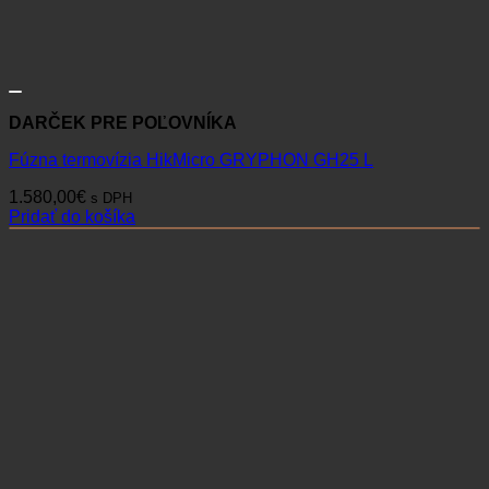
DARČEK PRE POĽOVNÍKA
Fúzna termovízia HikMicro GRYPHON GH25 L
1.580,00
€
s DPH
Pridať do košíka