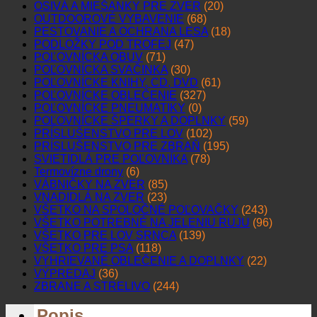
OSIVÁ A MIEŠANKY PRE ZVER
(20)
OUTDOOROVÉ VYBAVENIE
(68)
PESTOVANIE A OCHRANA LESA
(18)
PODLOŽKY POD TROFEJ
(47)
POĽOVNÍCKA OBUV
(71)
POĽOVNÍCKA SVAČINKA
(30)
POĽOVNÍCKE KNIHY, CD, DVD
(61)
POĽOVNÍCKE OBLEČENIE
(327)
POĽOVNÍCKE PNEUMATIKY
(0)
POĽOVNÍCKE ŠPERKY A DOPLNKY
(59)
PRÍSLUŠENSTVO PRE LOV
(102)
PRÍSLUŠENSTVO PRE ZBRAŇ
(195)
SVIETIDLÁ PRE POĽOVNÍKA
(78)
Termovízne drony
(6)
VÁBNIČKY NA ZVER
(85)
VNADIDLÁ NA ZVER
(23)
VŠETKO NA SPOLOČNÉ POĽOVAČKY
(243)
VŠETKO POTREBNÉ NA JELENIU RUJU
(96)
VŠETKO PRE LOV SRNCA
(139)
VŠETKO PRE PSA
(118)
VYHRIEVANÉ OBLEČENIE A DOPLNKY
(22)
VÝPREDAJ
(36)
ZBRANE A STRELIVO
(244)
Popis