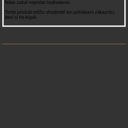
Nikto zatiaľ nepridal hodnotenie.
Tento produkt môžu ohodnotiť len prihlásení zákazníci,
ktorí si ho kúpili.
Súvisiace produkty