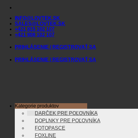
Skip
to
INFO@LOVTEK.SK
content
SALES@LOVTEK.SK
+421 915 102 107
+421 908 102 107
PRIHLÁSENIE / REGISTROVAŤ SA
PRIHLÁSENIE / REGISTROVAŤ SA
Kategorie produktov
DARČEK PRE POĽOVNÍKA
DOPLNKY PRE POĽOVNÍKA
FOTOPASCE
FOXLINE