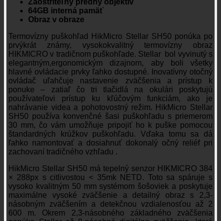
Zaostriteľný predný objektív
64GB interná pamäť
Obraz v obraze
Termovízny puškohľad HikMicro Stellar SH50 ponúka po
prvýkrát známy, vysokokvalitný termovízny obraz
HIKMICRO v tradičnom puškohľade. Stellar bol vyvinutý s
elegantným,ergonomickým dizajnom, aby boli všetky
hlavné ovládacie prvky ľahko dostupné. Inovatívny otočný
ovládač uľahčuje nastavenie zväčšenia a prístup k
ponuke – zatiaľ čo tri tlačidlá na okulári poskytujú
používateľovi prístup ku kľúčovým funkciám, ako je
nahrávanie videa a pohotovostný režim. HikMicro Stellar
SH50 používa konvenčné šasi puškohľadu s priemerom
30 mm, čo vám umožňuje pripojiť ho k puške pomocou
štandardných krúžkov puškohľadu. Vďaka tomu sa dá
ľahko namontovať a dosiahnuť dokonalý očný reliéf pri
zachovaní tradičného vzhľadu .
HikMicro Stellar SH50 má tepelný senzor HIKMICRO 384
× 288px s citlivostou < 35mk NETD. Toto sa spáruje s
vysoko kvalitným 50 mm systémom šošoviek a poskytuje
maximálne vysoké zväčšenie a detailný obraz s 2,3-
násobným zväčšením a detekčnou vzdialenosťou až 2
600 m. Okrem 2,3-násobného základného zväčšenia