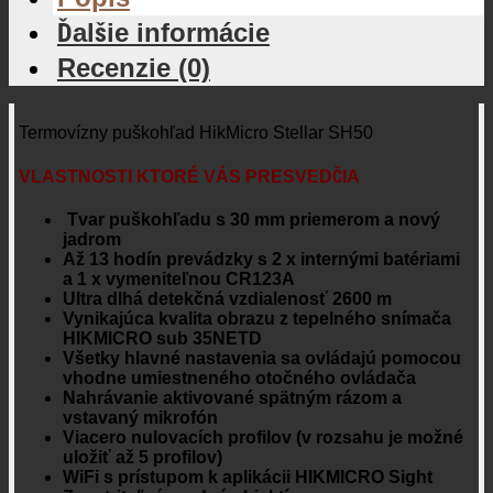
Ďalšie informácie
Recenzie (0)
Termovízny puškohľad HikMicro Stellar SH50
VLASTNOSTI KTORÉ VÁS PRESVEDČIA
Tvar puškohľadu s 30 mm priemerom a nový
jadrom
Až 13 hodín prevádzky s 2 x internými batériami
a 1 x vymeniteľnou CR123A
Ultra dlhá detekčná vzdialenosť 2600 m
Vynikajúca kvalita obrazu z tepelného snímača
HIKMICRO sub 35NETD
Všetky hlavné nastavenia sa ovládajú pomocou
vhodne umiestneného otočného ovládača
Nahrávanie aktivované spätným rázom a
vstavaný mikrofón
Viacero nulovacích profilov (v rozsahu je možné
uložiť až 5 profilov)
WiFi s prístupom k aplikácii HIKMICRO Sight