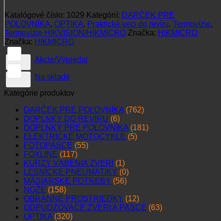
Katalógové číslo:
1029
Kategórií:
DARČEK PRE
POĽOVNÍKA
,
OPTIKA
,
Praktické veci do revíru
,
Termovízie
,
Termovízie HIKVISION/HIKMICRO
Značka:
HIKMICRO
Značka:
HIKMICRO
Akcie/Výpredaj
Na sklade
Kategórie produktov
DARČEK PRE POĽOVNÍKA
(762)
DOPLNKY DO REVÍRU
(6)
DOPLNKY PRE POĽOVNÍKA
(181)
ELEKTRICKÉ MOTOCYKLE
(5)
FOTOPASCE
(55)
FOXLINE
(117)
KURZY VÁBENIA ZVERI
(1)
LESNÍCKE PNEUMATIKY
(0)
MÄSIARSKE POTREBY
(56)
NOŽE
(158)
OBRANNÉ PROSTRIEDKY
(12)
ODPUDZOVAČE ZVERI A PASCE
(63)
OPTIKA
(320)