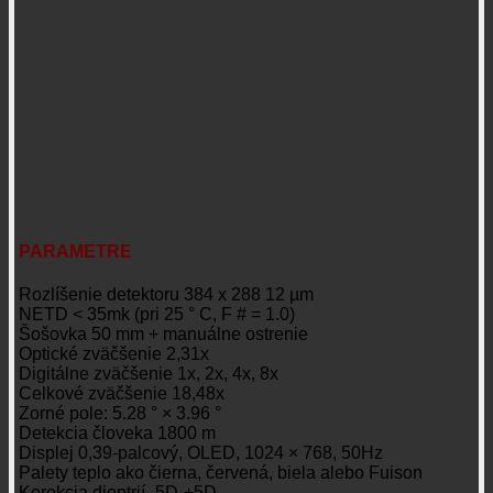
PARAMETRE
Rozlíšenie detektoru 384 x 288 12 µm
NETD < 35mk (pri 25 ° C, F # = 1.0)
Šošovka 50 mm + manuálne ostrenie
Optické zväčšenie 2,31x
Digitálne zväčšenie 1x, 2x, 4x, 8x
Celkové zväčšenie 18,48x
Zorné pole: 5.28 ° × 3.96 °
Detekcia človeka 1800 m
Displej 0,39-palcový, OLED, 1024 × 768, 50Hz
Palety teplo ako čierna, červená, biela alebo Fuison
Korekcia dioptrií -5D-+5D