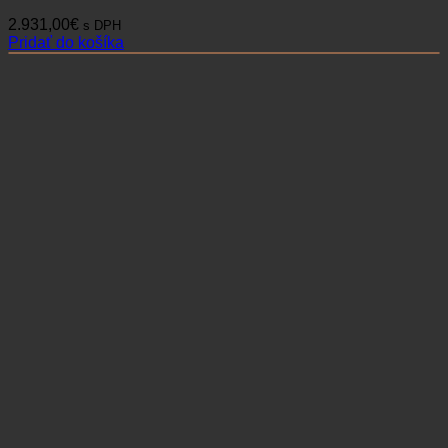
2.931,00
€
s DPH
Pridať do košíka