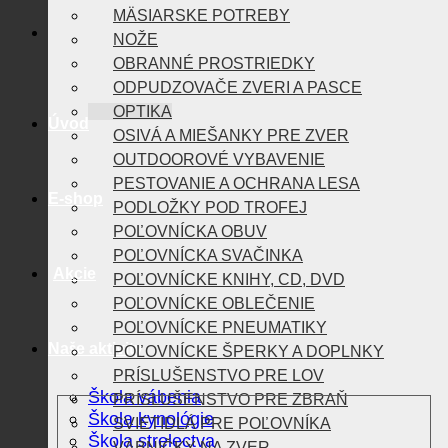
MÄSIARSKE POTREBY
NOŽE
OBRANNÉ PROSTRIEDKY
ODPUDZOVAČE ZVERI A PASCE
OPTIKA
Úvod
OSIVÁ A MIEŠANKY PRE ZVER
OUTDOOROVÉ VYBAVENIE
PESTOVANIE A OCHRANA LESA
E-shop
PODLOŽKY POD TROFEJ
POĽOVNÍCKA OBUV
POĽOVNÍCKA SVAČINKA
Akcie
POĽOVNÍCKE KNIHY, CD, DVD
POĽOVNÍCKE OBLEČENIE
POĽOVNÍCKE PNEUMATIKY
Naše aktivity
POĽOVNÍCKE ŠPERKY A DOPLNKY
PRÍSLUŠENSTVO PRE LOV
Škola vábenia
PRÍSLUŠENSTVO PRE ZBRAŇ
Škola kynológie
SVIETIDLÁ PRE POĽOVNÍKA
Škola strelectva
VÁBNIČKY NA ZVER