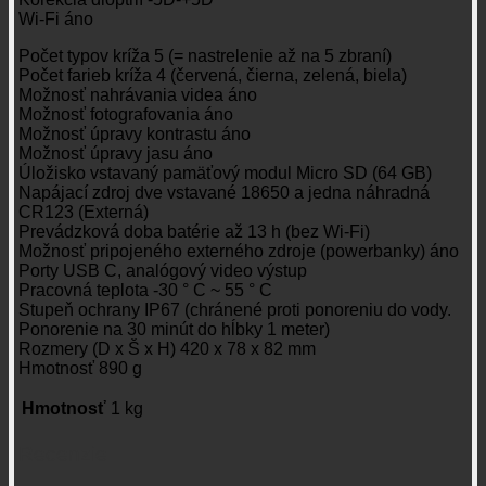
Wi-Fi áno
Počet typov kríža 5 (= nastrelenie až na 5 zbraní)
Počet farieb kríža 4 (červená, čierna, zelená, biela)
Možnosť nahrávania videa áno
Možnosť fotografovania áno
Možnosť úpravy kontrastu áno
Možnosť úpravy jasu áno
Úložisko vstavaný pamäťový modul Micro SD (64 GB)
Napájací zdroj dve vstavané 18650 a jedna náhradná
CR123 (Externá)
Prevádzková doba batérie až 13 h (bez Wi-Fi)
Možnosť pripojeného externého zdroje (powerbanky) áno
Porty USB C, analógový video výstup
Pracovná teplota -30 ° C ~ 55 ° C
Stupeň ochrany IP67 (chránené proti ponoreniu do vody.
Ponorenie na 30 minút do hĺbky 1 meter)
Rozmery (D x Š x H) 420 x 78 x 82 mm
Hmotnosť 890 g
Hmotnosť
1 kg
Recenzie