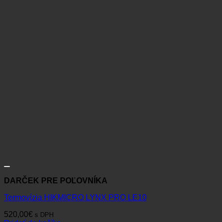
DARČEK PRE POĽOVNÍKA
Termovízia HIKMICRO LYNX PRO LE10
520,00
€
s DPH