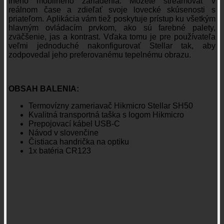
iného mobilného zariadenia. Môžete streamovať v
reálnom čase a zdieľať svoje lovecké skúsenosti s
priateľom. Aplikácia vám tiež poskytuje prístup ku všetkým
hlavným ovládacím prvkom, ako sú farebné palety,
zväčšenie, jas a kontrast. Vďaka tomu je pre používateľa
veľmi jednoduché nakonfigurovať Stellar tak, aby
zodpovedal jeho preferovanému tepelnému obrazu.
OBSAH BALENIA:
Termovízny zameriavač Hikmicro Stellar SH50
Kvalitná transportná taška s logom Hikmicro
Prepojovací kábel USB-C
Návod v slovenčine
Čistiaca handrička na optiku
1x batéria CR123