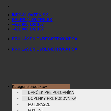
Skip
to
INFO@LOVTEK.SK
content
SALES@LOVTEK.SK
+421 915 102 107
+421 908 102 107
PRIHLÁSENIE / REGISTROVAŤ SA
PRIHLÁSENIE / REGISTROVAŤ SA
Kategorie produktov
DARČEK PRE POĽOVNÍKA
DOPLNKY PRE POĽOVNÍKA
FOTOPASCE
FOXLINE