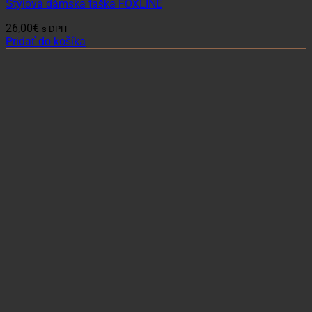
Štýlová dámska taška FOXLINE
26,00
€
s DPH
Pridať do košíka