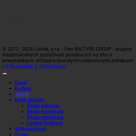
Platobné možnosti
Visa
MasterCard
Maestro
Dinners
Discov
Club
© 2017 - 2026 Lovtek, s.r.o. - člen BALTYRE GROUP - skupiny
medzinárodných spoločností pôsobiacich na trhu s
pneumatikami, offroad a loveckými/outdoorovými potrebami
|
© BugesWeb
© RAPA Digital
Úvod
E-shop
Akcie
Naše aktivity
Škola vábenia
Škola kynológie
Škola strelectva
Lovtek Podcast
Veľkoobchod
O nás