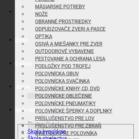
MÄSIARSKE POTREBY
NOŽE
OBRANNÉ PROSTRIEDKY
ODPUDZOVAČE ZVERI A PASCE
OPTIKA
Úvod
OSIVÁ A MIEŠANKY PRE ZVER
OUTDOOROVÉ VYBAVENIE
PESTOVANIE A OCHRANA LESA
E-shop
PODLOŽKY POD TROFEJ
POĽOVNÍCKA OBUV
POĽOVNÍCKA SVAČINKA
Akcie
POĽOVNÍCKE KNIHY, CD, DVD
POĽOVNÍCKE OBLEČENIE
POĽOVNÍCKE PNEUMATIKY
Naše aktivity
POĽOVNÍCKE ŠPERKY A DOPLNKY
PRÍSLUŠENSTVO PRE LOV
Škola vábenia
PRÍSLUŠENSTVO PRE ZBRAŇ
Škola kynológie
SVIETIDLÁ PRE POĽOVNÍKA
Škola strelectva