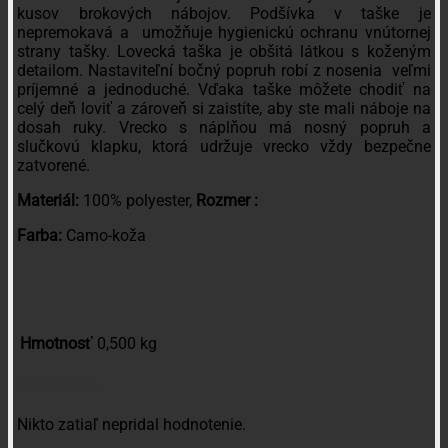
kusov brokových nábojov. Podšívka v taške je
nepremokavá a umožňuje hygienickú ochranu vnútornej
strany tašky. Lovecká taška je obšitá látkou s koženým
detailom. Nastaviteľní bočný popruh robí z nosenia veľmi
príjemné a jednoduché. Vďaka taške môžete chodiť na
celý deň loviť a zároveň si zaistíte, aby ste mali náboje na
dosah ruky. Vrecko s náplňou má nosný popruh a
slučkovú klapku, ktorá udržuje vrecko vždy bezpečne
zatvorené.
Materiál:
100% polyester,
Rozmer :
Farba:
Camo-koža
Hmotnosť
0,500 kg
Recenzie
Nikto zatiaľ nepridal hodnotenie.