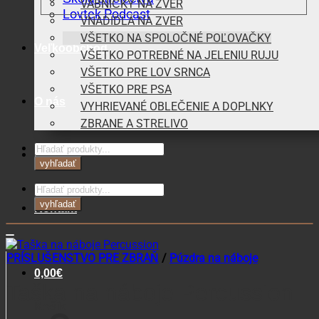
VÁBNIČKY NA ZVER
Lovtek Podcast
VNADIDLÁ NA ZVER
VŠETKO NA SPOLOČNÉ POĽOVAČKY
Veľkoobchod
VŠETKO POTREBNÉ NA JELENIU RUJU
VŠETKO PRE LOV SRNCA
VŠETKO PRE PSA
O nás
VYHRIEVANÉ OBLEČENIE A DOPLNKY
ZBRANE A STRELIVO
Products
Blog
search
vyhľadať
Products
search
vyhľadať
Kontakt
PRÍSLUŠENSTVO PRE ZBRAŇ
/
Púzdra na náboje
0,00
€
Taška na náboje Percussion
Košík