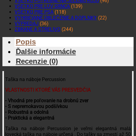
VŠETKO POTREBNÉ NA JELENIU RUJU
(96)
VŠETKO PRE LOV SRNCA
(139)
VŠETKO PRE PSA
(118)
VYHRIEVANÉ OBLEČENIE A DOPLNKY
(22)
VÝPREDAJ
(36)
ZBRANE A STRELIVO
(244)
Popis
Ďalšie informácie
Recenzie (0)
Taška na náboje Percussion
VLASTNOSTI KTORÉ VÁS PRESVEDČIA
•
Vhodná pre poľovanie na drobnú zver
•
S nepremokavou podšívkou
•
Robustná a odolná
•
Praktická a elegantná
Taška na náboje Percussion je veľmi elegantná malá
lovecká taška na náboje určená . Do tašky sa zmestí až 50