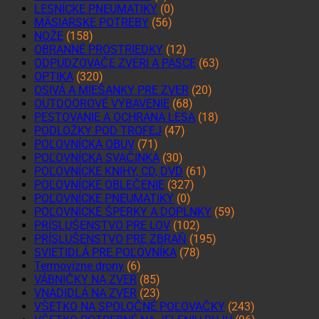
LESNÍCKE PNEUMATIKY
(0)
MÄSIARSKE POTREBY
(56)
NOŽE
(158)
OBRANNÉ PROSTRIEDKY
(12)
ODPUDZOVAČE ZVERI A PASCE
(63)
OPTIKA
(320)
OSIVÁ A MIEŠANKY PRE ZVER
(20)
OUTDOOROVÉ VYBAVENIE
(68)
PESTOVANIE A OCHRANA LESA
(18)
PODLOŽKY POD TROFEJ
(47)
POĽOVNÍCKA OBUV
(71)
POĽOVNÍCKA SVAČINKA
(30)
POĽOVNÍCKE KNIHY, CD, DVD
(61)
POĽOVNÍCKE OBLEČENIE
(327)
POĽOVNÍCKE PNEUMATIKY
(0)
POĽOVNÍCKE ŠPERKY A DOPLNKY
(59)
PRÍSLUŠENSTVO PRE LOV
(102)
PRÍSLUŠENSTVO PRE ZBRAŇ
(195)
SVIETIDLÁ PRE POĽOVNÍKA
(78)
Termovízne drony
(6)
VÁBNIČKY NA ZVER
(85)
VNADIDLÁ NA ZVER
(23)
VŠETKO NA SPOLOČNÉ POĽOVAČKY
(243)