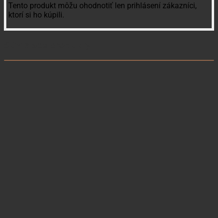
Tento produkt môžu ohodnotiť len prihlásení zákazníci,
ktorí si ho kúpili.
Súvisiace produkty