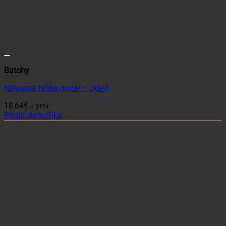
Batohy
Nákupná taška motív – Jeleň
18,64
€
s DPH
Pridať do košíka