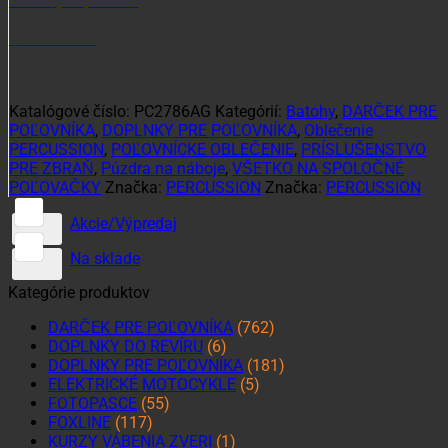
Potrebujete poradiť?
+421 915 102 107
Katalógové číslo:
PC2786AG
Kategórií:
Batohy
,
DARČEK PRE
POĽOVNÍKA
,
DOPLNKY PRE POĽOVNÍKA
,
Oblečenie
PERCUSSION
,
POĽOVNÍCKE OBLEČENIE
,
PRÍSLUŠENSTVO
PRE ZBRAŇ
,
Púzdra na náboje
,
VŠETKO NA SPOLOČNÉ
POĽOVAČKY
Značka:
PERCUSSION
Značka:
PERCUSSION
Akcie/Výpredaj
Na sklade
Kategórie produktov
DARČEK PRE POĽOVNÍKA
(762)
DOPLNKY DO REVÍRU
(6)
DOPLNKY PRE POĽOVNÍKA
(181)
ELEKTRICKÉ MOTOCYKLE
(5)
FOTOPASCE
(55)
FOXLINE
(117)
KURZY VÁBENIA ZVERI
(1)