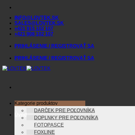
Skip
to
INFO@LOVTEK.SK
content
SALES@LOVTEK.SK
+421 915 102 107
+421 908 102 107
PRIHLÁSENIE / REGISTROVAŤ SA
PRIHLÁSENIE / REGISTROVAŤ SA
Kategorie produktov
DARČEK PRE POĽOVNÍKA
Úvod
DOPLNKY PRE POĽOVNÍKA
FOTOPASCE
FOXLINE