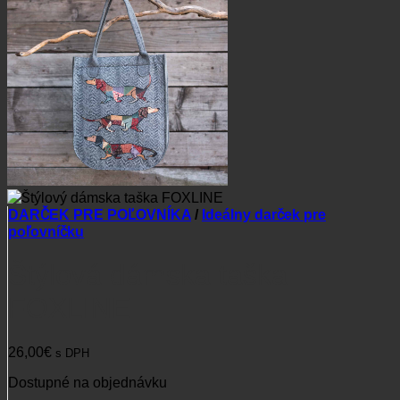
DARČEK PRE POĽOVNÍKA
/
Ideálny darček pre
poľovníčku
Štýlová dámska taška
FOXLINE
26,00
€
s DPH
Dostupné na objednávku