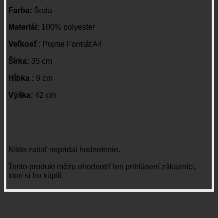
Farba:
Šedá
Materiál:
100% polyester
Veľkosť
: Pojme Formát A4
Šírka:
35 cm
Hĺbka :
9 cm
Výška:
42 cm
Recenzie
Nikto zatiaľ nepridal hodnotenie.
Tento produkt môžu ohodnotiť len prihlásení zákazníci,
ktorí si ho kúpili.
Súvisiace produkty