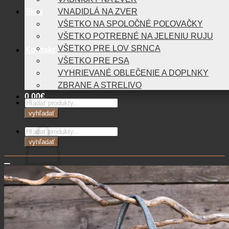
Blog
VNADIDLÁ NA ZVER
VŠETKO NA SPOLOČNÉ POĽOVAČKY
VŠETKO POTREBNÉ NA JELENIU RUJU
VŠETKO PRE LOV SRNCA
Kontakt
VŠETKO PRE PSA
VYHRIEVANÉ OBLEČENIE A DOPLNKY
ZBRANE A STRELIVO
0,00
€
Products
search
vyhľadať
Košík
Products
search
vyhľadať
Žiadne produkty v košíku.
Vrátiť sa do obchodu