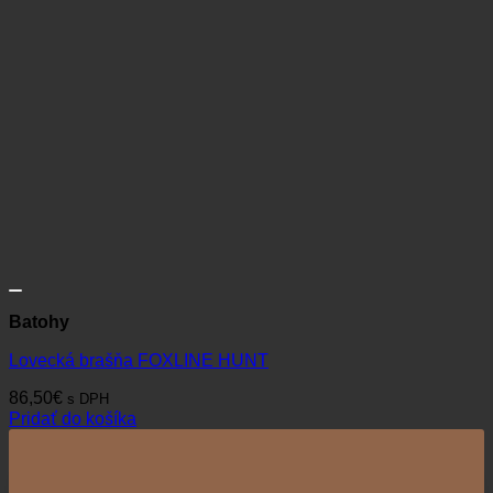
Batohy
Lovecká brašňa FOXLINE HUNT
86,50
€
s DPH
Pridať do košíka