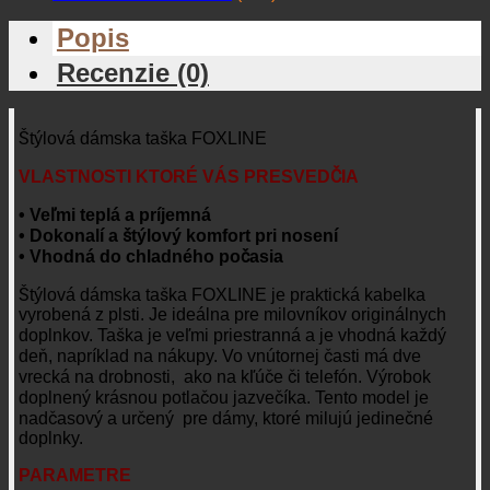
Popis
Recenzie (0)
Štýlová dámska taška FOXLINE
VLASTNOSTI KTORÉ VÁS PRESVEDČIA
• Veľmi teplá a príjemná
• Dokonalí a štýlový komfort pri nosení
• Vhodná do chladného počasia
Štýlová dámska taška FOXLINE je praktická kabelka
vyrobená z plsti. Je ideálna pre milovníkov originálnych
doplnkov. Taška je veľmi priestranná a je vhodná každý
deň, napríklad na nákupy. Vo vnútornej časti má dve
vrecká na drobnosti, ako na kľúče či telefón. Výrobok
doplnený krásnou potlačou jazvečíka. Tento model je
nadčasový a určený pre dámy, ktoré milujú jedinečné
doplnky.
PARAMETRE