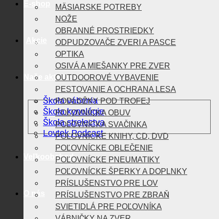
E-shop
MÄSIARSKE POTREBY
NOŽE
OBRANNÉ PROSTRIEDKY
Akcie
ODPUDZOVAČE ZVERI A PASCE
OPTIKA
OSIVÁ A MIEŠANKY PRE ZVER
Naše aktivity
OUTDOOROVÉ VYBAVENIE
PESTOVANIE A OCHRANA LESA
Škola vábenia
PODLOŽKY POD TROFEJ
Škola kynológie
POĽOVNÍCKA OBUV
Škola strelectva
POĽOVNÍCKA SVAČINKA
Lovtek Podcast
POĽOVNÍCKE KNIHY, CD, DVD
POĽOVNÍCKE OBLEČENIE
Veľkoobchod
POĽOVNÍCKE PNEUMATIKY
POĽOVNÍCKE ŠPERKY A DOPLNKY
PRÍSLUŠENSTVO PRE LOV
O nás
PRÍSLUŠENSTVO PRE ZBRAŇ
SVIETIDLÁ PRE POĽOVNÍKA
VÁBNIČKY NA ZVER