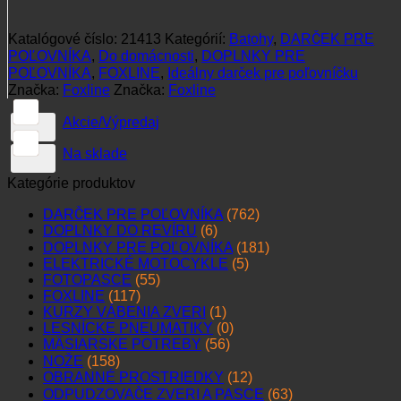
Katalógové číslo:
21413
Kategórií:
Batohy
,
DARČEK PRE
POĽOVNÍKA
,
Do domácnosti
,
DOPLNKY PRE
POĽOVNÍKA
,
FOXLINE
,
Ideálny darček pre poľovníčku
Značka:
Foxline
Značka:
Foxline
Akcie/Výpredaj
Na sklade
Kategórie produktov
DARČEK PRE POĽOVNÍKA
(762)
DOPLNKY DO REVÍRU
(6)
DOPLNKY PRE POĽOVNÍKA
(181)
ELEKTRICKÉ MOTOCYKLE
(5)
FOTOPASCE
(55)
FOXLINE
(117)
KURZY VÁBENIA ZVERI
(1)
LESNÍCKE PNEUMATIKY
(0)
MÄSIARSKE POTREBY
(56)
NOŽE
(158)
OBRANNÉ PROSTRIEDKY
(12)
ODPUDZOVAČE ZVERI A PASCE
(63)