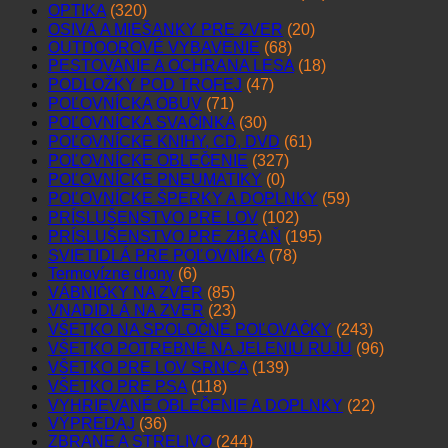
OPTIKA
(320)
OSIVÁ A MIEŠANKY PRE ZVER
(20)
OUTDOOROVÉ VYBAVENIE
(68)
PESTOVANIE A OCHRANA LESA
(18)
PODLOŽKY POD TROFEJ
(47)
POĽOVNÍCKA OBUV
(71)
POĽOVNÍCKA SVAČINKA
(30)
POĽOVNÍCKE KNIHY, CD, DVD
(61)
POĽOVNÍCKE OBLEČENIE
(327)
POĽOVNÍCKE PNEUMATIKY
(0)
POĽOVNÍCKE ŠPERKY A DOPLNKY
(59)
PRÍSLUŠENSTVO PRE LOV
(102)
PRÍSLUŠENSTVO PRE ZBRAŇ
(195)
SVIETIDLÁ PRE POĽOVNÍKA
(78)
Termovízne drony
(6)
VÁBNIČKY NA ZVER
(85)
VNADIDLÁ NA ZVER
(23)
VŠETKO NA SPOLOČNÉ POĽOVAČKY
(243)
VŠETKO POTREBNÉ NA JELENIU RUJU
(96)
VŠETKO PRE LOV SRNCA
(139)
VŠETKO PRE PSA
(118)
VYHRIEVANÉ OBLEČENIE A DOPLNKY
(22)
VÝPREDAJ
(36)
ZBRANE A STRELIVO
(244)