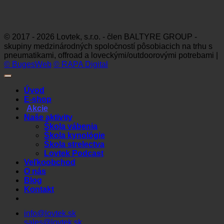
Visa
MasterCard
Maestro
Dinners
Discov
Club
© 2017 - 2026 Lovtek, s.r.o. - člen BALTYRE GROUP -
skupiny medzinárodných spoločností pôsobiacich na trhu s
pneumatikami, offroad a loveckými/outdoorovými potrebami |
© BugesWeb
© RAPA Digital
Úvod
E-shop
Akcie
Naše aktivity
Škola vábenia
Škola kynológie
Škola strelectva
Lovtek Podcast
Veľkoobchod
O nás
Blog
Kontakt
info@lovtek.sk
sales@lovtek.sk