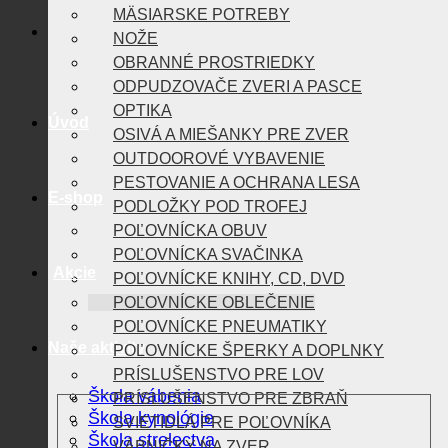
MÄSIARSKE POTREBY
NOŽE
OBRANNÉ PROSTRIEDKY
ODPUDZOVAČE ZVERI A PASCE
OPTIKA
Úvod
OSIVÁ A MIEŠANKY PRE ZVER
OUTDOOROVÉ VYBAVENIE
PESTOVANIE A OCHRANA LESA
E-shop
PODLOŽKY POD TROFEJ
POĽOVNÍCKA OBUV
POĽOVNÍCKA SVAČINKA
Akcie
POĽOVNÍCKE KNIHY, CD, DVD
POĽOVNÍCKE OBLEČENIE
POĽOVNÍCKE PNEUMATIKY
Naše aktivity
POĽOVNÍCKE ŠPERKY A DOPLNKY
PRÍSLUŠENSTVO PRE LOV
Škola vábenia
PRÍSLUŠENSTVO PRE ZBRAŇ
Škola kynológie
SVIETIDLÁ PRE POĽOVNÍKA
Škola strelectva
VÁBNIČKY NA ZVER