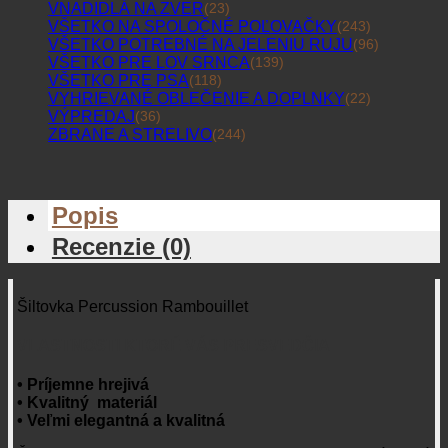
VNADIDLÁ NA ZVER
(23)
VŠETKO NA SPOLOČNÉ POĽOVAČKY
(243)
VŠETKO POTREBNÉ NA JELENIU RUJU
(96)
VŠETKO PRE LOV SRNCA
(139)
VŠETKO PRE PSA
(118)
VYHRIEVANÉ OBLEČENIE A DOPLNKY
(22)
VÝPREDAJ
(36)
ZBRANE A STRELIVO
(244)
Popis
Recenzie (0)
Šiltovka Percussion Rambouillet
VLASTNOSTI KTORÉ VÁS PRESVEDČIA
• Príjemne hrejivá
• Kvalitný materiál
• Veľmi elegantná a kvalitná