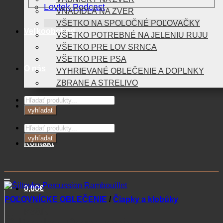
Lovtek Podcast
VNADIDLÁ NA ZVER
VŠETKO NA SPOLOČNÉ POĽOVAČKY
Veľkoobchod
VŠETKO POTREBNÉ NA JELENIU RUJU
VŠETKO PRE LOV SRNCA
VŠETKO PRE PSA
O nás
VYHRIEVANÉ OBLEČENIE A DOPLNKY
ZBRANE A STRELIVO
Products
Blog
search
vyhľadať
Products
search
vyhľadať
Kontakt
0,00
€
POĽOVNÍCKE OBLEČENIE
/
Čiapky a klobúky
Košík