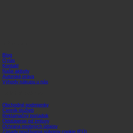
Informácie
Blog
O nás
Kontakt
Naše aktivity
Autorské práva
Výhody nákupu u nás
Dôležité odkazy
Obchodné podmienky
Cenník služieb
Reklamačný poriadok
Odstúpenie od zmluvy
Ochrana osobných údajov
Zásady používania súborov cookie (EÚ)