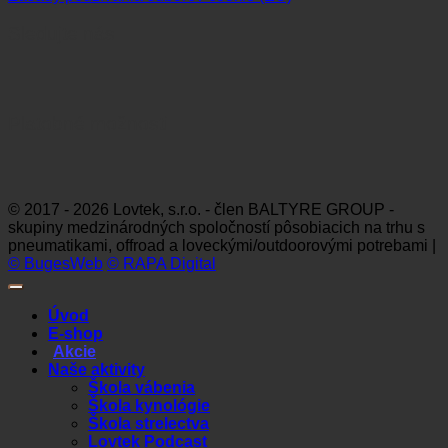
Sledujte nás
Platobné možnosti
Visa
MasterCard
Maestro
Dinners
Discov
Club
© 2017 - 2026 Lovtek, s.r.o. - člen BALTYRE GROUP -
skupiny medzinárodných spoločností pôsobiacich na trhu s
pneumatikami, offroad a loveckými/outdoorovými potrebami |
© BugesWeb
© RAPA Digital
Úvod
E-shop
Akcie
Naše aktivity
Škola vábenia
Škola kynológie
Škola strelectva
Lovtek Podcast