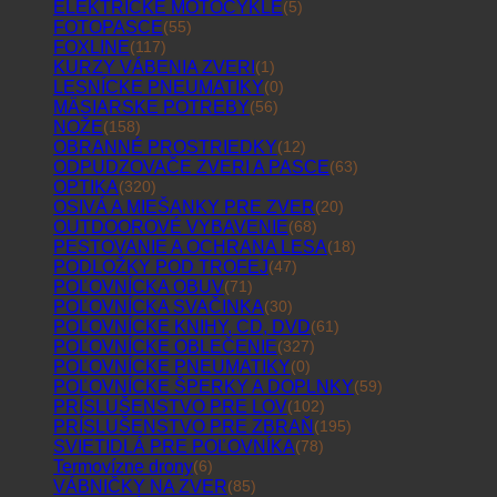
ELEKTRICKÉ MOTOCYKLE
(5)
FOTOPASCE
(55)
FOXLINE
(117)
KURZY VÁBENIA ZVERI
(1)
LESNÍCKE PNEUMATIKY
(0)
MÄSIARSKE POTREBY
(56)
NOŽE
(158)
OBRANNÉ PROSTRIEDKY
(12)
ODPUDZOVAČE ZVERI A PASCE
(63)
OPTIKA
(320)
OSIVÁ A MIEŠANKY PRE ZVER
(20)
OUTDOOROVÉ VYBAVENIE
(68)
PESTOVANIE A OCHRANA LESA
(18)
PODLOŽKY POD TROFEJ
(47)
POĽOVNÍCKA OBUV
(71)
POĽOVNÍCKA SVAČINKA
(30)
POĽOVNÍCKE KNIHY, CD, DVD
(61)
POĽOVNÍCKE OBLEČENIE
(327)
POĽOVNÍCKE PNEUMATIKY
(0)
POĽOVNÍCKE ŠPERKY A DOPLNKY
(59)
PRÍSLUŠENSTVO PRE LOV
(102)
PRÍSLUŠENSTVO PRE ZBRAŇ
(195)
SVIETIDLÁ PRE POĽOVNÍKA
(78)
Termovízne drony
(6)
VÁBNIČKY NA ZVER
(85)