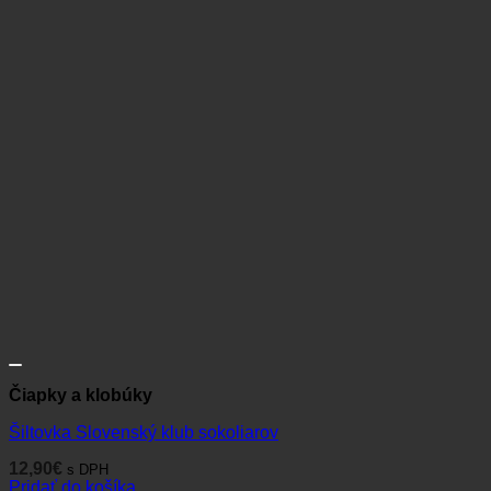
Čiapky a klobúky
Šiltovka Slovenský klub sokoliarov
12,90
€
s DPH
Pridať do košíka