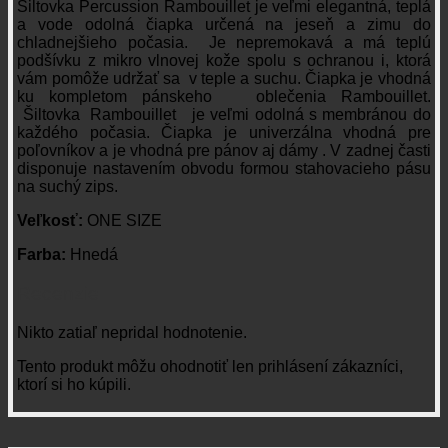
Šiltovka Percussion Rambouillet je veľmi elegantná, teplá
a vode odolná čiapka určená na jeseň a zimu do
chladnejšieho počasia. Je nepremokavá a má teplú
podšívku z mikro vlnovej kože spolu s ochranou i, ktorá
vám pomôže udržať sa v teple a suchu. Čiapka je vhodná
ku kompletom pánskeho oblečenia Rambouillet.
Šiltovka Rambouillet je veľmi odolná s membránou do
každého počasia. Čiapka je univerzálna vhodná pre
poľovníkov a je vhodná pre pánov aj dámy . V zadnej časti
disponuje nastavením obvodu formou stahovacieho pásu
na suchý zips.
Veľkosť:
ONE SIZE
Farba:
Hnedá
Recenzie
Nikto zatiaľ nepridal hodnotenie.
Tento produkt môžu ohodnotiť len prihlásení zákazníci,
ktorí si ho kúpili.