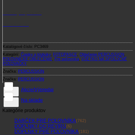
Potrebujete poradiť?
+421 915 102 107
Katalógové číslo:
PC3469
Kategórií:
Čiapky a klobúky
,
FOTOPASCE
,
Oblečenie PERCUSSION
,
POĽOVNÍCKE OBLEČENIE
,
Pre poľovníka
,
VŠETKO NA SPOLOČNÉ
POĽOVAČKY
Značka:
PERCUSSION
Značka:
PERCUSSION
Akcie/Výpredaj
Na sklade
Kategórie produktov
DARČEK PRE POĽOVNÍKA
(762)
DOPLNKY DO REVÍRU
(6)
DOPLNKY PRE POĽOVNÍKA
(181)