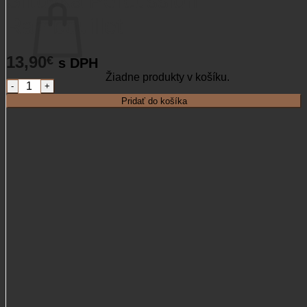
Šiltovka Percussion
Rambouillet
13,90
€
s DPH
Žiadne produkty v košíku.
množstvo Šiltovka Percussion Rambouillet
Vrátiť sa do obchodu
Pridať do košíka