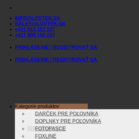
Skip
to
INFO@LOVTEK.SK
content
SALES@LOVTEK.SK
+421 915 102 107
+421 908 102 107
PRIHLÁSENIE / REGISTROVAŤ SA
PRIHLÁSENIE / REGISTROVAŤ SA
Kategorie produktov
DARČEK PRE POĽOVNÍKA
DOPLNKY PRE POĽOVNÍKA
FOTOPASCE
FOXLINE