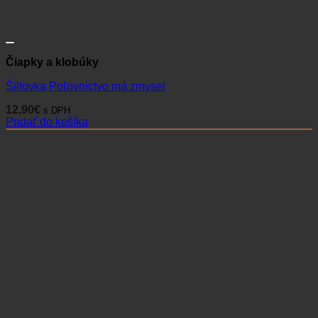
Čiapky a klobúky
Šiltovka Poľovníctvo má zmysel
12,90
€
s DPH
Pridať do košíka