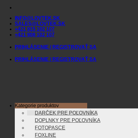
Skip
to
INFO@LOVTEK.SK
content
SALES@LOVTEK.SK
+421 915 102 107
+421 908 102 107
PRIHLÁSENIE / REGISTROVAŤ SA
PRIHLÁSENIE / REGISTROVAŤ SA
Kategorie produktov
DARČEK PRE POĽOVNÍKA
DOPLNKY PRE POĽOVNÍKA
FOTOPASCE
FOXLINE