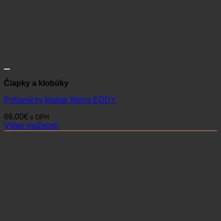
Čiapky a klobúky
Poľovnícky klobúk Werra EDDY
66,00
€
s DPH
Výber možností
Tento
produkt
má
viacero
variantov.
Možnosti
si
môžete
vybrať
na