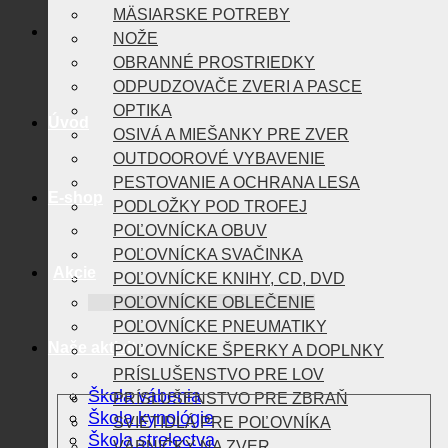
MÄSIARSKE POTREBY
NOŽE
OBRANNÉ PROSTRIEDKY
ODPUDZOVAČE ZVERI A PASCE
OPTIKA
Úvod
OSIVÁ A MIEŠANKY PRE ZVER
OUTDOOROVÉ VYBAVENIE
PESTOVANIE A OCHRANA LESA
E-shop
PODLOŽKY POD TROFEJ
POĽOVNÍCKA OBUV
POĽOVNÍCKA SVAČINKA
Akcie
POĽOVNÍCKE KNIHY, CD, DVD
POĽOVNÍCKE OBLEČENIE
POĽOVNÍCKE PNEUMATIKY
Naše aktivity
POĽOVNÍCKE ŠPERKY A DOPLNKY
PRÍSLUŠENSTVO PRE LOV
Škola vábenia
PRÍSLUŠENSTVO PRE ZBRAŇ
Škola kynológie
SVIETIDLÁ PRE POĽOVNÍKA
Škola strelectva
VÁBNIČKY NA ZVER