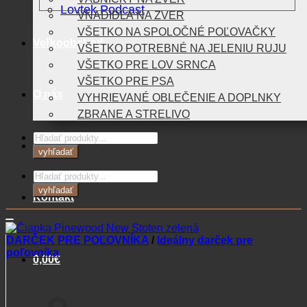
Lovtek Podcast
VNADIDLÁ NA ZVER
VŠETKO NA SPOLOČNÉ POĽOVAČKY
Veľkoobchod
VŠETKO POTREBNÉ NA JELENIU RUJU
VŠETKO PRE LOV SRNCA
VŠETKO PRE PSA
O nás
VYHRIEVANÉ OBLEČENIE A DOPLNKY
ZBRANE A STRELIVO
Products
Blog
search
vyhľadať
Products
search
vyhľadať
Kontakt
DARČEK PRE POĽOVNÍKA
/
Ideálny darček pre
poľovníka
0,00
€
Čiapka Pinewood New Stoten
Košík