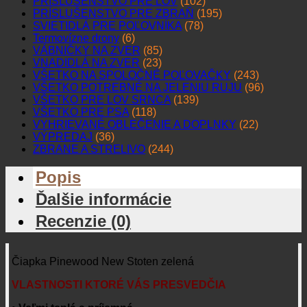
PRÍSLUŠENSTVO PRE LOV
(102)
PRÍSLUŠENSTVO PRE ZBRAŇ
(195)
SVIETIDLÁ PRE POĽOVNÍKA
(78)
Termovízne drony
(6)
VÁBNIČKY NA ZVER
(85)
VNADIDLÁ NA ZVER
(23)
VŠETKO NA SPOLOČNÉ POĽOVAČKY
(243)
VŠETKO POTREBNÉ NA JELENIU RUJU
(96)
VŠETKO PRE LOV SRNCA
(139)
VŠETKO PRE PSA
(118)
VYHRIEVANÉ OBLEČENIE A DOPLNKY
(22)
VÝPREDAJ
(36)
ZBRANE A STRELIVO
(244)
Popis
Ďalšie informácie
Recenzie (0)
Čiapka Pinewood New Stoten zelená
VLASTNOSTI KTORÉ VÁS PRESVEDČIA