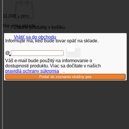
zelená
11,00
€
s DPH
Nie je na sklade
Žiadne produkty v košíku.
Vrátiť sa do obchodu
Informujte ma, keď bude tovar opäť na sklade.
@
Váš e-mail bude použitý na informovanie o
dostupnosti produktu. Viac sa dočítate v našich
pravidlá ochrany súkromia
.