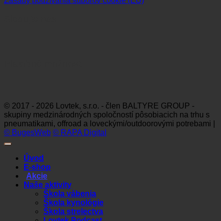
Zásady používania súborov cookie (EÚ)
Sledujte nás
Platobné možnosti
Visa
MasterCard
Maestro
Dinners
Discov
Club
© 2017 - 2026 Lovtek, s.r.o. - člen BALTYRE GROUP -
skupiny medzinárodných spoločností pôsobiacich na trhu s
pneumatikami, offroad a loveckými/outdoorovými potrebami |
© BugesWeb
© RAPA Digital
Úvod
E-shop
Akcie
Naše aktivity
Škola vábenia
Škola kynológie
Škola strelectva
Lovtek Podcast