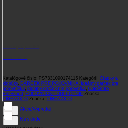
Potrebujete poradiť?
+421 915 102 107
Katalógové číslo:
PS7331090174115
Kategórií:
Čiapky a
klobúky
,
DARČEK PRE POĽOVNÍKA
,
Ideálny darček pre
poľovníčku
,
Ideálny darček pre poľovníka
,
Oblečenie
Pinewood
,
POĽOVNÍCKE OBLEČENIE
Značka:
PINEWOOD
Značka:
PINEWOOD
Akcie/Výpredaj
Na sklade