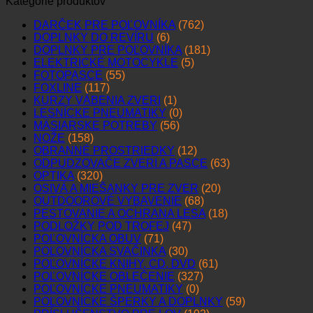
Kategórie produktov
DARČEK PRE POĽOVNÍKA
(762)
DOPLNKY DO REVÍRU
(6)
DOPLNKY PRE POĽOVNÍKA
(181)
ELEKTRICKÉ MOTOCYKLE
(5)
FOTOPASCE
(55)
FOXLINE
(117)
KURZY VÁBENIA ZVERI
(1)
LESNÍCKE PNEUMATIKY
(0)
MÄSIARSKE POTREBY
(56)
NOŽE
(158)
OBRANNÉ PROSTRIEDKY
(12)
ODPUDZOVAČE ZVERI A PASCE
(63)
OPTIKA
(320)
OSIVÁ A MIEŠANKY PRE ZVER
(20)
OUTDOOROVÉ VYBAVENIE
(68)
PESTOVANIE A OCHRANA LESA
(18)
PODLOŽKY POD TROFEJ
(47)
POĽOVNÍCKA OBUV
(71)
POĽOVNÍCKA SVAČINKA
(30)
POĽOVNÍCKE KNIHY, CD, DVD
(61)
POĽOVNÍCKE OBLEČENIE
(327)
POĽOVNÍCKE PNEUMATIKY
(0)
POĽOVNÍCKE ŠPERKY A DOPLNKY
(59)