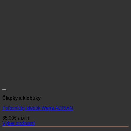
Čiapky a klobúky
Poľovnícky klobúk Werra ADRIAN
65,00
€
s DPH
Výber možností
Tento