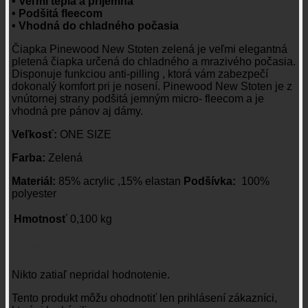
• Veľmi teplá a príjemná
• Podšitá fleecom
• Vhodná do chladného počasia
Čiapka Pinewood New Stoten zelená je veľmi elegantná
pletená čiapka určená do chladného a mrazivého počasia.
Disponuje funkciou anti-pilling , ktorá vám zabezpečí
dokonalý komfort pri je nosení. Pinewood New Stoten je z
vnútornej strany podšitá jemným micro- fleecom a je
vhodná pre pánov aj dámy.
Veľkosť:
ONE SIZE
Farba:
Zelená
Materiál:
85% acrylic ,15% elastan
Podšívka:
100%
polyester
Hmotnosť
0,100 kg
Recenzie
Nikto zatiaľ nepridal hodnotenie.
Tento produkt môžu ohodnotiť len prihlásení zákazníci,