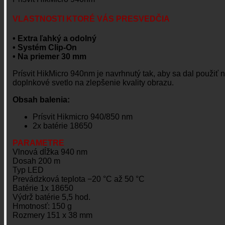
VLASTNOSTI KTORÉ VÁS PRESVEDČIA
• Extra ľahký a odolný
• Systém Clip-On
• Na priemer 30 mm
Prísvit HikMicro 940nm je navrhnutý tak, aby sa dal použiť 
doplnkové svetlo na zlepšenie kvality obrazu.
Obsah balenia:
Prísvit Hikmicro 940/850 nm
2x batérie 18650
PARAMETRE
Vlnová dĺžka 940 nm
Dosah 200 m
Typ LED
Prevádzková teplota −20 °C až 50 °C
Batérie 1x 18650
Výdrž batérie 5,5 hod.
Hmotnosť: 150 g
Rozmery 151 x 38 mm