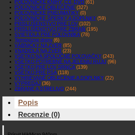
POĽOVNÍCKE KNIHY, CD, DVD
(61)
POĽOVNÍCKE OBLEČENIE
(327)
POĽOVNÍCKE PNEUMATIKY
(0)
POĽOVNÍCKE ŠPERKY A DOPLNKY
(59)
PRÍSLUŠENSTVO PRE LOV
(102)
PRÍSLUŠENSTVO PRE ZBRAŇ
(195)
SVIETIDLÁ PRE POĽOVNÍKA
(78)
Termovízne drony
(6)
VÁBNIČKY NA ZVER
(85)
VNADIDLÁ NA ZVER
(23)
VŠETKO NA SPOLOČNÉ POĽOVAČKY
(243)
VŠETKO POTREBNÉ NA JELENIU RUJU
(96)
VŠETKO PRE LOV SRNCA
(139)
VŠETKO PRE PSA
(118)
VYHRIEVANÉ OBLEČENIE A DOPLNKY
(22)
VÝPREDAJ
(36)
ZBRANE A STRELIVO
(244)
Popis
Recenzie (0)
Prísvit HikMicro 940nm