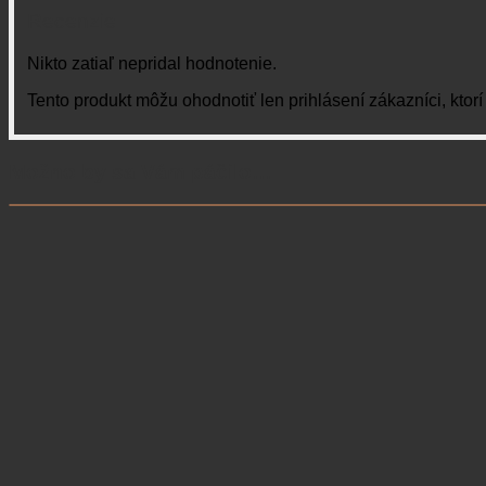
Recenzie
Nikto zatiaľ nepridal hodnotenie.
Tento produkt môžu ohodnotiť len prihlásení zákazníci, ktorí s
Možno by sa Vám páčilo…