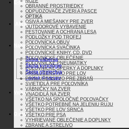
NOŽE
E-shop
OBRANNÉ PROSTRIEDKY
ODPUDZOVAČE ZVERI A PASCE
OPTIKA
OSIVÁ A MIEŠANKY PRE ZVER
Akcie
OUTDOOROVÉ VYBAVENIE
PESTOVANIE A OCHRANA LESA
PODLOŽKY POD TROFEJ
POĽOVNÍCKA OBUV
Naše aktivity
POĽOVNÍCKA SVAČINKA
POĽOVNÍCKE KNIHY, CD, DVD
POĽOVNÍCKE OBLEČENIE
Škola vábenia
POĽOVNÍCKE PNEUMATIKY
Škola kynológie
POĽOVNÍCKE ŠPERKY A DOPLNKY
Škola strelectva
PRÍSLUŠENSTVO PRE LOV
Lovtek Podcast
PRÍSLUŠENSTVO PRE ZBRAŇ
SVIETIDLÁ PRE POĽOVNÍKA
VÁBNIČKY NA ZVER
Veľkoobchod
VNADIDLÁ NA ZVER
VŠETKO NA SPOLOČNÉ POĽOVAČKY
VŠETKO POTREBNÉ NA JELENIU RUJU
VŠETKO PRE LOV SRNCA
O nás
VŠETKO PRE PSA
VYHRIEVANÉ OBLEČENIE A DOPLNKY
ZBRANE A STRELIVO