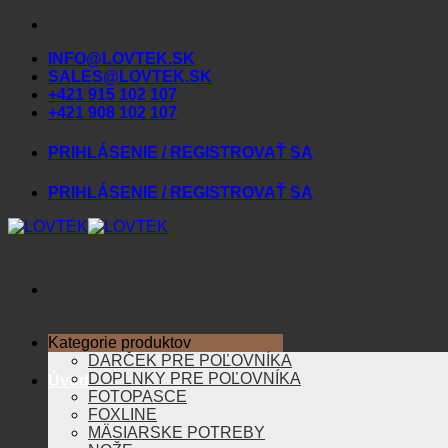
Skip
to
INFO@LOVTEK.SK
content
SALES@LOVTEK.SK
+421 915 102 107
+421 908 102 107
PRIHLÁSENIE / REGISTROVAŤ SA
PRIHLÁSENIE / REGISTROVAŤ SA
Kategorie produktov
DARČEK PRE POĽOVNÍKA
DOPLNKY PRE POĽOVNÍKA
Úvod
FOTOPASCE
FOXLINE
MÄSIARSKE POTREBY