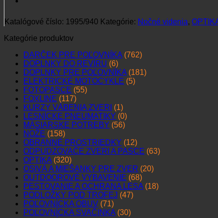
Katalógové číslo:
1995/940
Kategórie:
Nočné videnia
,
OPTIK
Kategórie produktov
DARČEK PRE POĽOVNÍKA
(762)
DOPLNKY DO REVÍRU
(6)
DOPLNKY PRE POĽOVNÍKA
(181)
ELEKTRICKÉ MOTOCYKLE
(5)
FOTOPASCE
(55)
FOXLINE
(117)
KURZY VÁBENIA ZVERI
(1)
LESNÍCKE PNEUMATIKY
(0)
MÄSIARSKE POTREBY
(56)
NOŽE
(158)
OBRANNÉ PROSTRIEDKY
(12)
ODPUDZOVAČE ZVERI A PASCE
(63)
OPTIKA
(320)
OSIVÁ A MIEŠANKY PRE ZVER
(20)
OUTDOOROVÉ VYBAVENIE
(68)
PESTOVANIE A OCHRANA LESA
(18)
PODLOŽKY POD TROFEJ
(47)
POĽOVNÍCKA OBUV
(71)
POĽOVNÍCKA SVAČINKA
(30)