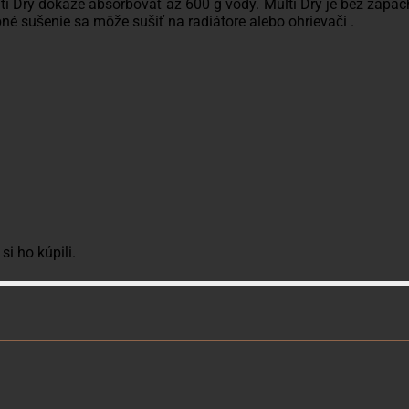
ti Dry dokáže absorbovať až 600 g vody. Multi Dry je bez zápac
bné sušenie sa môže sušiť na radiátore alebo ohrievači .
si ho kúpili.