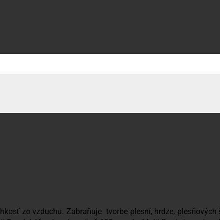
lhkosť zo vzduchu. Zabraňuje tvorbe plesní, hrdze, plesňovýc