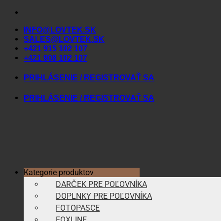
Skip
to
INFO@LOVTEK.SK
content
SALES@LOVTEK.SK
+421 915 102 107
+421 908 102 107
PRIHLÁSENIE / REGISTROVAŤ SA
PRIHLÁSENIE / REGISTROVAŤ SA
Kategorie produktov
DARČEK PRE POĽOVNÍKA
DOPLNKY PRE POĽOVNÍKA
FOTOPASCE
FOXLINE