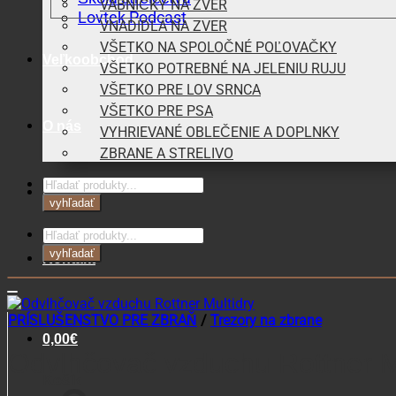
VÁBNIČKY NA ZVER
Lovtek Podcast
VNADIDLÁ NA ZVER
VŠETKO NA SPOLOČNÉ POĽOVAČKY
Veľkoobchod
VŠETKO POTREBNÉ NA JELENIU RUJU
VŠETKO PRE LOV SRNCA
VŠETKO PRE PSA
O nás
VYHRIEVANÉ OBLEČENIE A DOPLNKY
ZBRANE A STRELIVO
Products
Blog
search
vyhľadať
Products
search
vyhľadať
Kontakt
PRÍSLUŠENSTVO PRE ZBRAŇ
/
Trezory na zbrane
0,00
€
Odvlhčovač vzduchu Rottner M
Košík