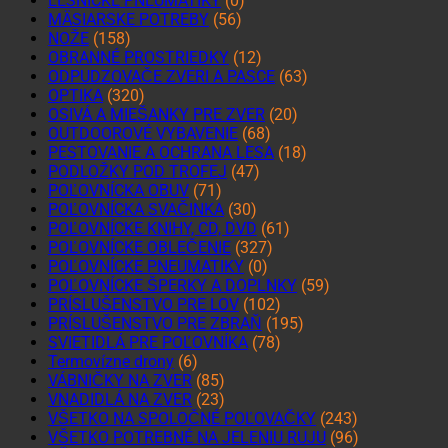
LESNÍCKE PNEUMATIKY
(0)
MÄSIARSKE POTREBY
(56)
NOŽE
(158)
OBRANNÉ PROSTRIEDKY
(12)
ODPUDZOVAČE ZVERI A PASCE
(63)
OPTIKA
(320)
OSIVÁ A MIEŠANKY PRE ZVER
(20)
OUTDOOROVÉ VYBAVENIE
(68)
PESTOVANIE A OCHRANA LESA
(18)
PODLOŽKY POD TROFEJ
(47)
POĽOVNÍCKA OBUV
(71)
POĽOVNÍCKA SVAČINKA
(30)
POĽOVNÍCKE KNIHY, CD, DVD
(61)
POĽOVNÍCKE OBLEČENIE
(327)
POĽOVNÍCKE PNEUMATIKY
(0)
POĽOVNÍCKE ŠPERKY A DOPLNKY
(59)
PRÍSLUŠENSTVO PRE LOV
(102)
PRÍSLUŠENSTVO PRE ZBRAŇ
(195)
SVIETIDLÁ PRE POĽOVNÍKA
(78)
Termovízne drony
(6)
VÁBNIČKY NA ZVER
(85)
VNADIDLÁ NA ZVER
(23)
VŠETKO NA SPOLOČNÉ POĽOVAČKY
(243)
VŠETKO POTREBNÉ NA JELENIU RUJU
(96)