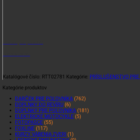
Potrebujete poradiť?
+421 915 102 107
Katalógové číslo:
RTT02781
Kategórie:
PRÍSLUŠENSTVO PRE
Kategórie produktov
DARČEK PRE POĽOVNÍKA
(762)
DOPLNKY DO REVÍRU
(6)
DOPLNKY PRE POĽOVNÍKA
(181)
ELEKTRICKÉ MOTOCYKLE
(5)
FOTOPASCE
(55)
FOXLINE
(117)
KURZY VÁBENIA ZVERI
(1)