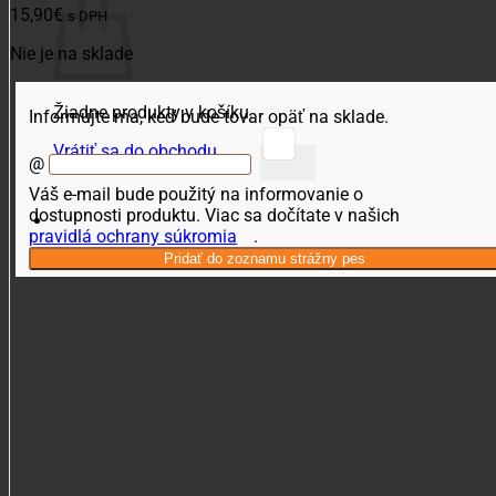
15,90
€
s DPH
Nie je na sklade
Žiadne produkty v košíku.
Informujte ma, keď bude tovar opäť na sklade.
Vrátiť sa do obchodu
@
Váš e-mail bude použitý na informovanie o
dostupnosti produktu. Viac sa dočítate v našich
pravidlá ochrany súkromia
.