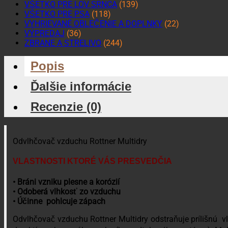
VŠETKO PRE LOV SRNCA
(139)
VŠETKO PRE PSA
(118)
VYHRIEVANÉ OBLEČENIE A DOPLNKY
(22)
VÝPREDAJ
(36)
ZBRANE A STRELIVO
(244)
Popis
Ďalšie informácie
Recenzie (0)
Odvlhčovač vzduchu Rottner Multidry
VLASTNOSTI KTORÉ VÁS PRESVEDČI
A
• Bráni vzniku plesne a korózií
• Odoberá vlhkosť zo vzduchu
• Účinne pohlcuje zápach
Odvlhčovač vzduchu Rottner Multidry odstraňuje prílišnú v