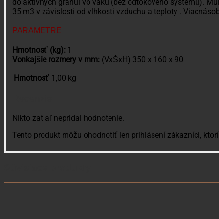
do aktívnych granúl vo vaku (bez odtokového systému). Mul
35 m3 v závislosti od vlhkosti vzduchu a teploty . Viacnáso
PARAMETRE
Hmotnosť (kg):
1
Vonkajšie rozmery v mm:
(VxŠxH) 350 x 160 x 90
Hmotnosť
1,00 kg
Recenzie
Nikto zatiaľ nepridal hodnotenie.
Tento produkt môžu ohodnotiť len prihlásení zákazníci, ktorí 
Súvisiace produkty