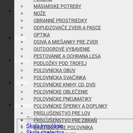
MÄSIARSKE POTREBY
NOŽE
OBRANNÉ PROSTRIEDKY
ODPUDZOVAČE ZVERI A PASCE
OPTIKA
Úvod
OSIVÁ A MIEŠANKY PRE ZVER
OUTDOOROVÉ VYBAVENIE
PESTOVANIE A OCHRANA LESA
E-shop
PODLOŽKY POD TROFEJ
POĽOVNÍCKA OBUV
POĽOVNÍCKA SVAČINKA
Akcie
POĽOVNÍCKE KNIHY, CD, DVD
POĽOVNÍCKE OBLEČENIE
POĽOVNÍCKE PNEUMATIKY
Naše aktivity
POĽOVNÍCKE ŠPERKY A DOPLNKY
PRÍSLUŠENSTVO PRE LOV
Škola vábenia
PRÍSLUŠENSTVO PRE ZBRAŇ
Škola kynológie
SVIETIDLÁ PRE POĽOVNÍKA
Škola strelectva