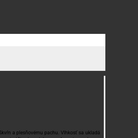
h škvŕn a plesňovému pachu. Vlhkosť sa ukladá