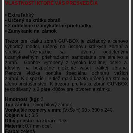
VLASTNOSTI KTORÉ VÁS PRESVEDČI
A
• Extra ľahký
• Určený na krátku zbraň
• 2 oddelené uzamykateľné priehradky
• Zamykanie na zámok
Trezor pre krátku zbraň GUNBOX je základný a cenovo
výhodný model, určený na úschovu krátkych zbraní a
streliva. Vyznačuje sa dvoma oddelenými
uzamykateľnými priehradkami samostatne pre strelivo a
zbraň. Gunbox vyrobený z vysoko kvalitnej ocele a
ideálny na bezpečné uloženie vašej krátkej zbrane.
Penová vložka ponúka špeciálnu ochranu vašich
zbraní. K dispozícii je tiež malá kazeta určená na strelivo
alebo príslušenstvo. K trezoru pre krátku zbraň GUNBOX
je dodávaný s 2 páre kľúčov pre otvorenie zámku.
Hmotnosť (kg):
2
Typ zámku :
Dvoj bitový zámok
Vonkajšie rozmery v mm:
(VxŠxH) 90 x 300 x 240
Objem v L :
6,5
Dlhý priestor na zbraň :
1 ks
Materiál:
0,7 mm oceľ.
Farba:
zelená