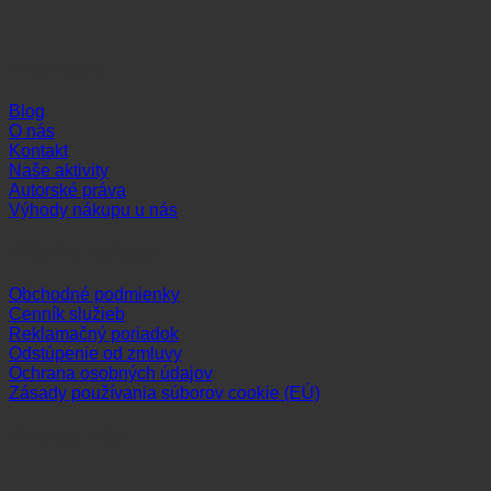
Informácie
Blog
O nás
Kontakt
Naše aktivity
Autorské práva
Výhody nákupu u nás
Dôležité odkazy
Obchodné podmienky
Cenník služieb
Reklamačný poriadok
Odstúpenie od zmluvy
Ochrana osobných údajov
Zásady používania súborov cookie (EÚ)
Sledujte nás