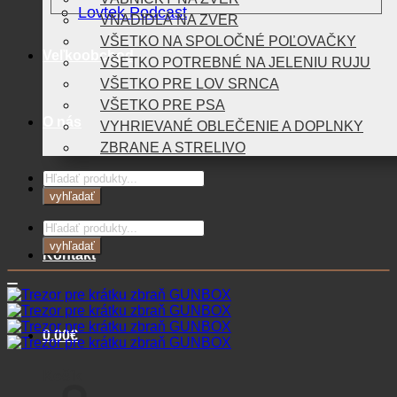
Lovtek Podcast
VNADIDLÁ NA ZVER
VŠETKO NA SPOLOČNÉ POĽOVAČKY
Veľkoobchod
VŠETKO POTREBNÉ NA JELENIU RUJU
VŠETKO PRE LOV SRNCA
VŠETKO PRE PSA
O nás
VYHRIEVANÉ OBLEČENIE A DOPLNKY
ZBRANE A STRELIVO
Products
Blog
search
vyhľadať
Products
search
vyhľadať
Kontakt
0,00
€
Košík