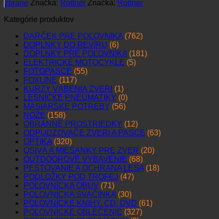
zbrane
Značka:
Rottner
Značka:
Rottner
Kategórie produktov
DARČEK PRE POĽOVNÍKA
(762)
DOPLNKY DO REVÍRU
(6)
DOPLNKY PRE POĽOVNÍKA
(181)
ELEKTRICKÉ MOTOCYKLE
(5)
FOTOPASCE
(55)
FOXLINE
(117)
KURZY VÁBENIA ZVERI
(1)
LESNÍCKE PNEUMATIKY
(0)
MÄSIARSKE POTREBY
(56)
NOŽE
(158)
OBRANNÉ PROSTRIEDKY
(12)
ODPUDZOVAČE ZVERI A PASCE
(63)
OPTIKA
(320)
OSIVÁ A MIEŠANKY PRE ZVER
(20)
OUTDOOROVÉ VYBAVENIE
(68)
PESTOVANIE A OCHRANA LESA
(18)
PODLOŽKY POD TROFEJ
(47)
POĽOVNÍCKA OBUV
(71)
POĽOVNÍCKA SVAČINKA
(30)
POĽOVNÍCKE KNIHY, CD, DVD
(61)
POĽOVNÍCKE OBLEČENIE
(327)