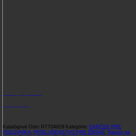
Potrebujete poradiť?
+421 915 102 107
Katalógové číslo:
RTT04828
Kategórie:
DARČEK PRE
POĽOVNÍKA
,
PRÍSLUŠENSTVO PRE ZBRAŇ
,
Trezory na