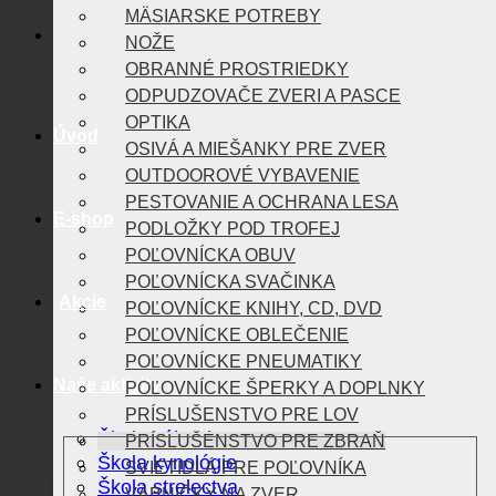
MÄSIARSKE POTREBY
NOŽE
OBRANNÉ PROSTRIEDKY
ODPUDZOVAČE ZVERI A PASCE
OPTIKA
Úvod
OSIVÁ A MIEŠANKY PRE ZVER
OUTDOOROVÉ VYBAVENIE
PESTOVANIE A OCHRANA LESA
E-shop
PODLOŽKY POD TROFEJ
POĽOVNÍCKA OBUV
POĽOVNÍCKA SVAČINKA
Akcie
POĽOVNÍCKE KNIHY, CD, DVD
POĽOVNÍCKE OBLEČENIE
POĽOVNÍCKE PNEUMATIKY
Naše aktivity
POĽOVNÍCKE ŠPERKY A DOPLNKY
PRÍSLUŠENSTVO PRE LOV
Škola vábenia
PRÍSLUŠENSTVO PRE ZBRAŇ
Škola kynológie
SVIETIDLÁ PRE POĽOVNÍKA
Škola strelectva
VÁBNIČKY NA ZVER