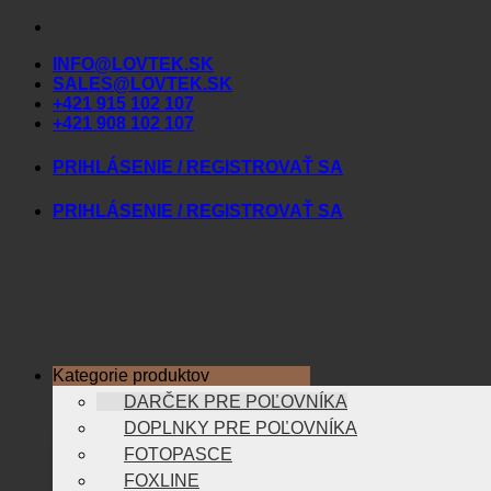
Skip
to
INFO@LOVTEK.SK
content
SALES@LOVTEK.SK
+421 915 102 107
+421 908 102 107
PRIHLÁSENIE / REGISTROVAŤ SA
PRIHLÁSENIE / REGISTROVAŤ SA
Kategorie produktov
DARČEK PRE POĽOVNÍKA
DOPLNKY PRE POĽOVNÍKA
FOTOPASCE
FOXLINE