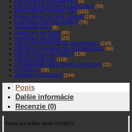
POĽOVNÍCKE PNEUMATIKY
(0)
POĽOVNÍCKE ŠPERKY A DOPLNKY
(59)
PRÍSLUŠENSTVO PRE LOV
(102)
PRÍSLUŠENSTVO PRE ZBRAŇ
(195)
SVIETIDLÁ PRE POĽOVNÍKA
(78)
Termovízne drony
(6)
VÁBNIČKY NA ZVER
(85)
VNADIDLÁ NA ZVER
(23)
VŠETKO NA SPOLOČNÉ POĽOVAČKY
(243)
VŠETKO POTREBNÉ NA JELENIU RUJU
(96)
VŠETKO PRE LOV SRNCA
(139)
VŠETKO PRE PSA
(118)
VYHRIEVANÉ OBLEČENIE A DOPLNKY
(22)
VÝPREDAJ
(36)
ZBRANE A STRELIVO
(244)
Popis
Ďalšie informácie
Recenzie (0)
Trezor pre krátku zbraň GUNBOX