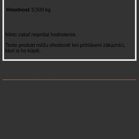
Hmotnosť
0,500 kg
Recenzie
Nikto zatiaľ nepridal hodnotenie.
Tento produkt môžu ohodnotiť len prihlásení zákazníci,
ktorí si ho kúpili.
Súvisiace produkty