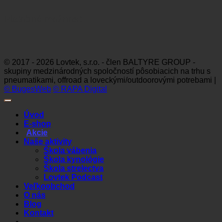
Platobné možnosti
Visa
MasterCard
Maestro
Dinners
Discov
Club
© 2017 - 2026 Lovtek, s.r.o. - člen BALTYRE GROUP -
skupiny medzinárodných spoločností pôsobiacich na trhu s
pneumatikami, offroad a loveckými/outdoorovými potrebami |
© BugesWeb
© RAPA Digital
Úvod
E-shop
Akcie
Naše aktivity
Škola vábenia
Škola kynológie
Škola strelectva
Lovtek Podcast
Veľkoobchod
O nás
Blog
Kontakt