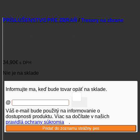
PRÍSLUŠENSTVO PRE ZBRAŇ
/
Trezory na zbrane
Trezor pre krátku zbraň
GUNBOX
34,90
€
s DPH
Nie je na sklade
Informujte ma, keď bude tovar opäť na sklade.
@
Váš e-mail bude použitý na informovanie o
dostupnosti produktu. Viac sa dočítate v našich
pravidlá ochrany súkromia
.