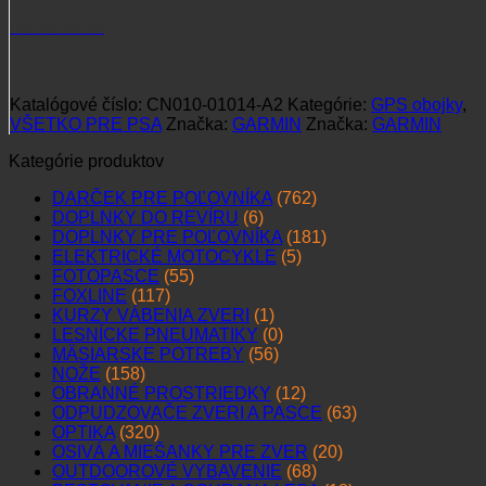
+421 915 102 107
Katalógové číslo:
CN010-01014-A2
Kategórie:
GPS obojky
,
VŠETKO PRE PSA
Značka:
GARMIN
Značka:
GARMIN
Kategórie produktov
DARČEK PRE POĽOVNÍKA
(762)
DOPLNKY DO REVÍRU
(6)
DOPLNKY PRE POĽOVNÍKA
(181)
ELEKTRICKÉ MOTOCYKLE
(5)
FOTOPASCE
(55)
FOXLINE
(117)
KURZY VÁBENIA ZVERI
(1)
LESNÍCKE PNEUMATIKY
(0)
MÄSIARSKE POTREBY
(56)
NOŽE
(158)
OBRANNÉ PROSTRIEDKY
(12)
ODPUDZOVAČE ZVERI A PASCE
(63)
OPTIKA
(320)
OSIVÁ A MIEŠANKY PRE ZVER
(20)
OUTDOOROVÉ VYBAVENIE
(68)