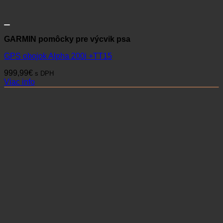
GARMIN pomôcky pre výcvik psa
GPS obojok Alpha 200i +TT15
999,99
€
s DPH
Viac info