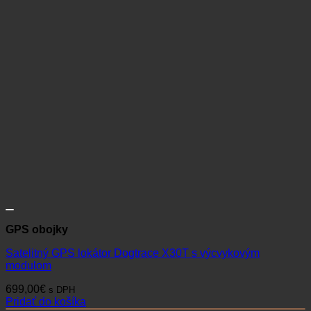
GPS obojky
Satelitný GPS lokátor Dogtrace X30T s výcvykovým
modulom
699,00
€
s DPH
Pridať do košíka