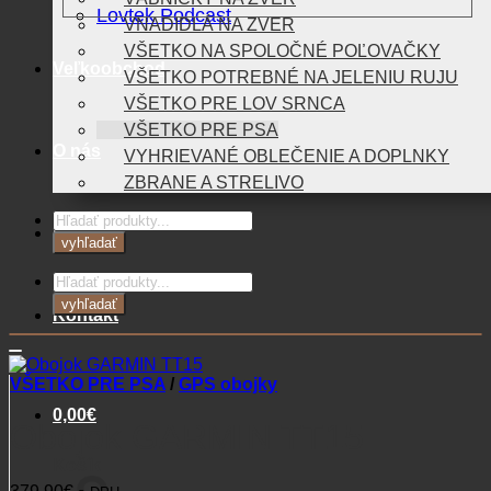
Lovtek Podcast
VNADIDLÁ NA ZVER
VŠETKO NA SPOLOČNÉ POĽOVAČKY
Veľkoobchod
VŠETKO POTREBNÉ NA JELENIU RUJU
VŠETKO PRE LOV SRNCA
VŠETKO PRE PSA
O nás
VYHRIEVANÉ OBLEČENIE A DOPLNKY
ZBRANE A STRELIVO
Products
Blog
search
vyhľadať
Products
search
vyhľadať
Kontakt
VŠETKO PRE PSA
/
GPS obojky
0,00
€
Obojok GARMIN TT15
Košík