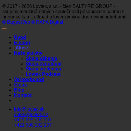
© 2017 - 2026 Lovtek, s.r.o. - člen BALTYRE GROUP -
skupiny medzinárodných spoločností pôsobiacich na trhu s
pneumatikami, offroad a loveckými/outdoorovými potrebami |
© BugesWeb
© RAPA Digital
Úvod
E-shop
Akcie
Naše aktivity
Škola vábenia
Škola kynológie
Škola strelectva
Lovtek Podcast
Veľkoobchod
O nás
Blog
Kontakt
info@lovtek.sk
sales@lovtek.sk
+421 915 102 107
+421 908 102 107