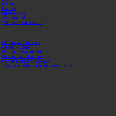
O nás
Kontakt
Naše aktivity
Autorské práva
Výhody nákupu u nás
Dôležité odkazy
Obchodné podmienky
Cenník služieb
Reklamačný poriadok
Odstúpenie od zmluvy
Ochrana osobných údajov
Zásady používania súborov cookie (EÚ)
Sledujte nás
Platobné možnosti
Visa
MasterCard
Maestro
Dinners
Discov
Club