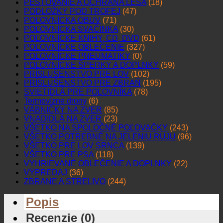
PESTOVANIE A OCHRANA LESA
(18)
PODLOŽKY POD TROFEJ
(47)
POĽOVNÍCKA OBUV
(71)
POĽOVNÍCKA SVAČINKA
(30)
POĽOVNÍCKE KNIHY, CD, DVD
(61)
POĽOVNÍCKE OBLEČENIE
(327)
POĽOVNÍCKE PNEUMATIKY
(0)
POĽOVNÍCKE ŠPERKY A DOPLNKY
(59)
PRÍSLUŠENSTVO PRE LOV
(102)
PRÍSLUŠENSTVO PRE ZBRAŇ
(195)
SVIETIDLÁ PRE POĽOVNÍKA
(78)
Termovízne drony
(6)
VÁBNIČKY NA ZVER
(85)
VNADIDLÁ NA ZVER
(23)
VŠETKO NA SPOLOČNÉ POĽOVAČKY
(243)
VŠETKO POTREBNÉ NA JELENIU RUJU
(96)
VŠETKO PRE LOV SRNCA
(139)
VŠETKO PRE PSA
(118)
VYHRIEVANÉ OBLEČENIE A DOPLNKY
(22)
VÝPREDAJ
(36)
ZBRANE A STRELIVO
(244)
Popis
Recenzie (0)