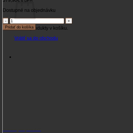
379,90
€
s DPH
Dostupné na objednávku
množstvo
Obojok
Pridať do košíka
Žiadne produkty v košíku.
GARMIN
TT15
Vrátiť sa do obchodu
Potrebujete poradiť?