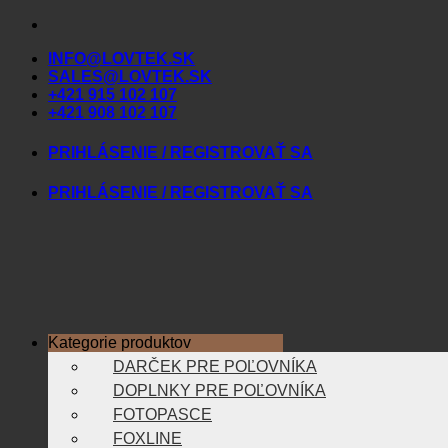
Skip
to
INFO@LOVTEK.SK
content
SALES@LOVTEK.SK
+421 915 102 107
+421 908 102 107
PRIHLÁSENIE / REGISTROVAŤ SA
PRIHLÁSENIE / REGISTROVAŤ SA
Kategorie produktov
DARČEK PRE POĽOVNÍKA
DOPLNKY PRE POĽOVNÍKA
FOTOPASCE
FOXLINE