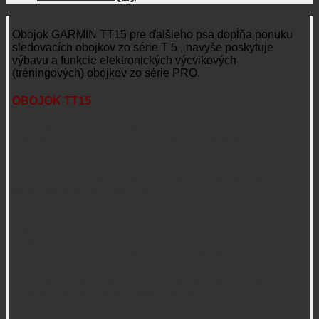
Obojok GARMIN TT15 pre ďalšieho psa dopĺňa ponuku
sledovacích obojkov zo série T 5 , navyše poskytuje
výbavu a funkcie elektronických výcvikových
(tréningových) obojkov zo série PRO.
OBOJOK TT15
REŽIM SPÁNKU
V prípade potreby dokáže na diaľku spustiť režim
spánku (vypnúť obojok) pre úsporu energie a
predĺženie výdrže batérií
MORE CONTROL
Funkcia umožňuje vzdialene spustiť na obojku vibráciu
alebo zvukové upozornenie
HIGH UPDATE RATE
Obnovovacia frekvencia obojku zvýšená už na každé 2,5
sekundy
REMOTE LIGHT – LED
Osvetlenie je priamo viditeľné až do diaľky 90m
RESCUE MODE
Po spustení sa obojok automaticky aktivuje do úsporného
režimu s cieľom predĺžiť výdrž batérie