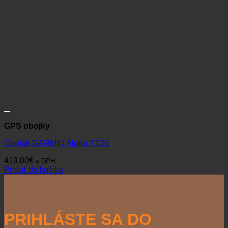
GPS obojky
Obojok GARMIN Alpha TT25
419,00
€
s DPH
Pridať do košíka
PRIHLÁSTE SA DO