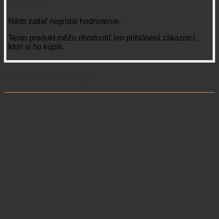
Recenzie
Nikto zatiaľ nepridal hodnotenie.
Tento produkt môžu ohodnotiť len prihlásení zákazníci,
ktorí si ho kúpili.
Súvisiace produkty