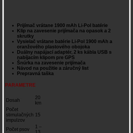
Obsah balenia:
Prijímač vrátane 1900 mAh Li-Pol batérie
Klip na zavesenie prijímača na opasok a 2
skrutky
Vysielač vrátane batérie Li-Pol 1900 mAh a
oranžového plastového obojoka
Duálny napájací adaptér, 2 ks kábla USB s
nabíjacím klipom pre GPS
Šnúrka na zavesenie prijímača
Návod na použitie a záručný list
Prepravná taška
PARAMETRE
20
Dosah
km
Počet
stimulačných
15
impulzov
1 –
Počet psov
13