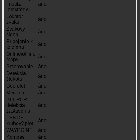
impulz
áno
(elektródy)
Lokátor
áno
zvuku
Zvukový
áno
signál
Pripojenie k
áno
telefónu
Online/offline
áno
mapy
Smerovanie
áno
Detekcia
áno
štekotu
Geo plot
áno
Merania
áno
BEEPER –
detekcia
áno
zastavenia
FENCE –
áno
kruhový plot
WAYPOINT
áno
Kompas
áno