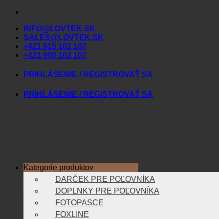
Skip
to
INFO@LOVTEK.SK
content
SALES@LOVTEK.SK
+421 915 102 107
+421 908 102 107
PRIHLÁSENIE / REGISTROVAŤ SA
PRIHLÁSENIE / REGISTROVAŤ SA
Kategorie produktov
DARČEK PRE POĽOVNÍKA
DOPLNKY PRE POĽOVNÍKA
FOTOPASCE
FOXLINE