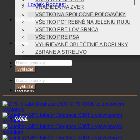
Lovtek Podcast
VNADIDLÁ NA ZVER
VŠETKO NA SPOLOČNÉ POĽOVAČKY
Veľkoobchod
VŠETKO POTREBNÉ NA JELENIU RUJU
VŠETKO PRE LOV SRNCA
VŠETKO PRE PSA
O nás
VYHRIEVANÉ OBLEČENIE A DOPLNKY
ZBRANE A STRELIVO
Products
Blog
search
vyhľadať
Products
search
vyhľadať
Kontakt
0,00
€
Košík