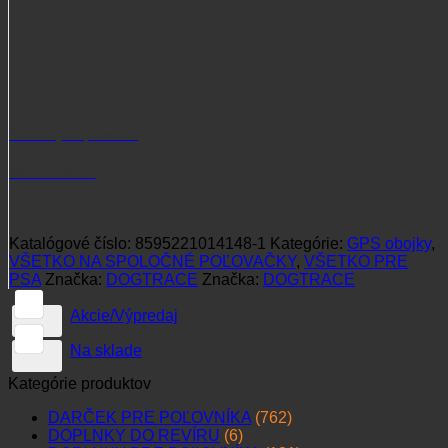
Potrebujete poradiť?
+421 915 102 107
Katalógové číslo:
8595221014148-1
Kategórie:
GPS obojky
,
VŠETKO NA SPOLOČNÉ POĽOVAČKY
,
VŠETKO PRE
PSA
Značka:
DOGTRACE
Značka:
DOGTRACE
Akcie/Výpredaj
Na sklade
Kategórie produktov
DARČEK PRE POĽOVNÍKA
(762)
DOPLNKY DO REVÍRU
(6)