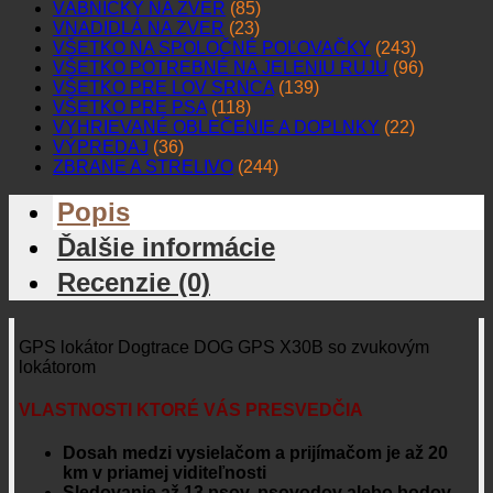
VÁBNIČKY NA ZVER
(85)
VNADIDLÁ NA ZVER
(23)
VŠETKO NA SPOLOČNÉ POĽOVAČKY
(243)
VŠETKO POTREBNÉ NA JELENIU RUJU
(96)
VŠETKO PRE LOV SRNCA
(139)
VŠETKO PRE PSA
(118)
VYHRIEVANÉ OBLEČENIE A DOPLNKY
(22)
VÝPREDAJ
(36)
ZBRANE A STRELIVO
(244)
Popis
Ďalšie informácie
Recenzie (0)
GPS lokátor Dogtrace DOG GPS X30B so zvukovým
lokátorom
VLASTNOSTI KTORÉ VÁS PRESVEDČIA
Dosah medzi vysielačom a prijímačom je až 20
km v priamej viditeľnosti
Sledovanie až 13 psov, psovodov alebo bodov