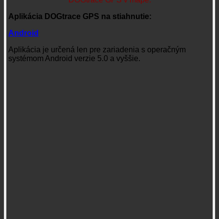
Aplikácia DOGtrace GPS na stiahnutie:
Android
Aplikácia je určená len pre zariadenia s operačným
systémom Android verzie 5.0 a vyššie.