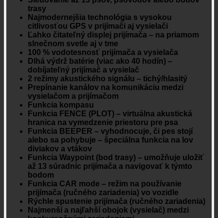
trasy
Najmodernejšia technológia s vysokou
citlivosťou GPS v prijímači aj vysielači
Ľahko čitateľný displej prijímača – na priamom
slnečnom svetle aj v tme
100 % vodotesnosť prijímača a vysielača
Dlhá výdrž batérie (viac ako 40 hodín) –
dobíjateľný prijímač a vysielač
2 režimy akustického signálu – tichý/hlasitý
Prepínanie kanálov na komunikáciu medzi
vysielačom a prijímačom
Funkcia kompasu
Funkcia FENCE (PLOT) – virtuálna akustická
hranica na vymedzenie priestoru pre psa
Funkcia BEEPER – vyhodnocuje, či pes stojí
alebo sa pohybuje – špeciálna funkcia na lov
diviakov a vtákov
Funkcia Waypoint (bod trasy) – umožňuje uložiť
až 13 súradníc prijímača a navigovať k týmto
bodom
Funkcia CAR mode – režim na používanie
prijímača (ručného zariadenia) vo vozidle
Rýchle spustenie prijímača (ručného zariadenia)
Najmenší a najľahší obojok (vysielač) medzi