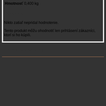
Hmotnosť
0,400 kg
Recenzie
Nikto zatiaľ nepridal hodnotenie.
Tento produkt môžu ohodnotiť len prihlásení zákazníci,
ktorí si ho kúpili.
Súvisiace produkty