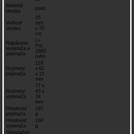
Materiál
plast
obojka
25
Veľkosť
mm
obojka
x 70
cm
Li-
Napájanie
Pol
vysielača a
1900
prijímača
mAh
119
Rozmery
x 62
prijímača
x 15
mm
77 x
Rozmery
45 x
vysielača
34
mm
Hmotnosť
197
prijímača
g
Hmotnosť
160
vysielača
g
Stimulačný