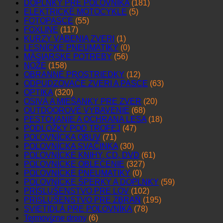
DOPLNKY PRE POĽOVNÍKA
(181)
ELEKTRICKÉ MOTOCYKLE
(5)
FOTOPASCE
(55)
FOXLINE
(117)
KURZY VÁBENIA ZVERI
(1)
LESNÍCKE PNEUMATIKY
(0)
MÄSIARSKE POTREBY
(56)
NOŽE
(158)
OBRANNÉ PROSTRIEDKY
(12)
ODPUDZOVAČE ZVERI A PASCE
(63)
OPTIKA
(320)
OSIVÁ A MIEŠANKY PRE ZVER
(20)
OUTDOOROVÉ VYBAVENIE
(68)
PESTOVANIE A OCHRANA LESA
(18)
PODLOŽKY POD TROFEJ
(47)
POĽOVNÍCKA OBUV
(71)
POĽOVNÍCKA SVAČINKA
(30)
POĽOVNÍCKE KNIHY, CD, DVD
(61)
POĽOVNÍCKE OBLEČENIE
(327)
POĽOVNÍCKE PNEUMATIKY
(0)
POĽOVNÍCKE ŠPERKY A DOPLNKY
(59)
PRÍSLUŠENSTVO PRE LOV
(102)
PRÍSLUŠENSTVO PRE ZBRAŇ
(195)
SVIETIDLÁ PRE POĽOVNÍKA
(78)
Termovízne drony
(6)