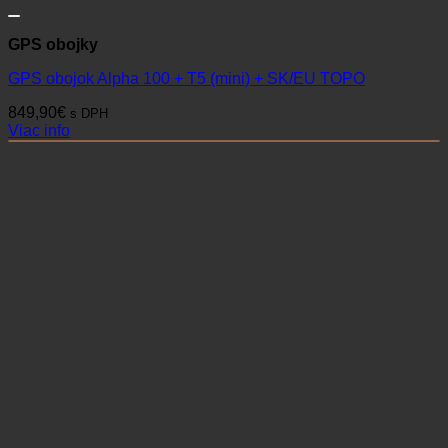
GPS obojky
GPS obojok Alpha 100 + T5 (mini) + SK/EU TOPO
849,90
€
s DPH
Viac info