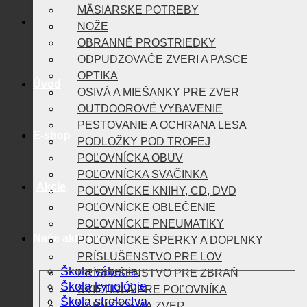
MÄSIARSKE POTREBY
NOŽE
OBRANNÉ PROSTRIEDKY
ODPUDZOVAČE ZVERI A PASCE
OPTIKA
Úvod
OSIVÁ A MIEŠANKY PRE ZVER
OUTDOOROVÉ VYBAVENIE
PESTOVANIE A OCHRANA LESA
E-shop
PODLOŽKY POD TROFEJ
POĽOVNÍCKA OBUV
POĽOVNÍCKA SVAČINKA
Akcie
POĽOVNÍCKE KNIHY, CD, DVD
POĽOVNÍCKE OBLEČENIE
POĽOVNÍCKE PNEUMATIKY
Naše aktivity
POĽOVNÍCKE ŠPERKY A DOPLNKY
PRÍSLUŠENSTVO PRE LOV
Škola vábenia
PRÍSLUŠENSTVO PRE ZBRAŇ
Škola kynológie
SVIETIDLÁ PRE POĽOVNÍKA
Škola strelectva
VÁBNIČKY NA ZVER