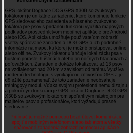
konkurenčnými zariadeniami
GPS lokátor Dogtrace DOG GPS X30B so zvukovým
lokátorom je unikátne zariadenie, ktoré kombinuje funkcie
GPS sledovacieho zariadenia a hlasného zvukového
lokátora pre psov s pridanou funkciou využitia mapových
podkladov prostredníctvom mobilnej aplikácie pre Android
alebo iOS. Aplikácia umožňuje používateľom zobraziť
všetky spárované zariadenia DOG GPS a ich podrobné
informácie na mape, ku ktorej je možné pristupovať online
alebo offline. Zvukový lokátor uľahčuje lokalizáciu psa v
hustom poraste, húštinách alebo pri nočných hľadaniach a
poľovačkách. Zariadenie dokáže lokalizovať až 13 psov
na vzdialenosť nad 20 km v závislosti od terénu. Využíva
modernú technológiu s vynikajúcou citlivosťou GPS a je
dôležité poznamenať, že toto zariadenie neobsahuje
tréningový modul. Vďaka svojmu profesionálnemu dizajnu
a pokročilým funkciám je GPS lokátor Dogtrace DOG GPS
X30B so zvukovým lokátorom spoľahlivým nástrojom pre
majiteľov psov a profesionálov, ktorí vyžadujú presné
sledovanie.
Prijímač je možné pomocou bezdrôtovej komunikácie
spojiť s mobilným telefónom alebo tabletom a všetky
spárované zariadenia zobraziť pomocou aplikácie
DOGtrace GPS v mape.