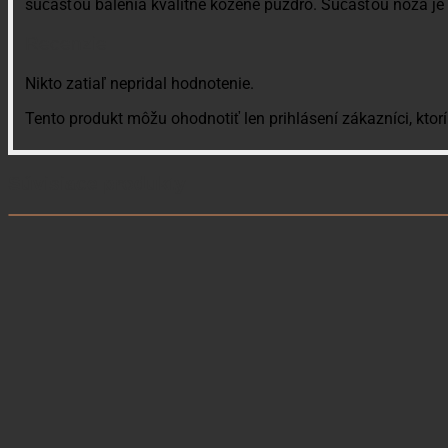
súčasťou balenia kvalitné kožené púzdro. Súčasťou noža je
Recenzie
Nikto zatiaľ nepridal hodnotenie.
Tento produkt môžu ohodnotiť len prihlásení zákazníci, ktorí 
Súvisiace produkty