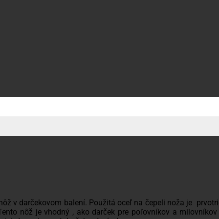
ôž v darčekovom balení. Použitá oceľ na čepeli noža je prvotr
Tento nôž je vhodný , ako darček pre poľovníkov a milovník