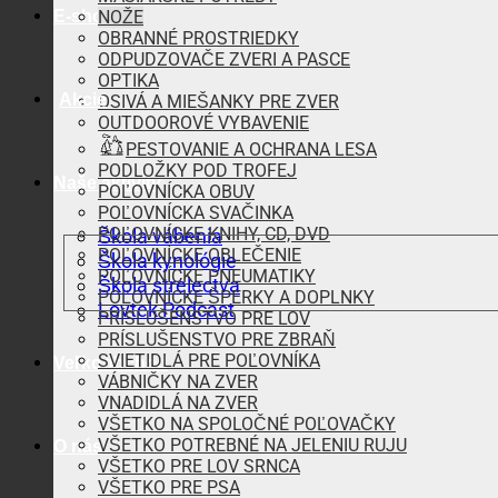
E-shop
NOŽE
OBRANNÉ PROSTRIEDKY
ODPUDZOVAČE ZVERI A PASCE
OPTIKA
Akcie
OSIVÁ A MIEŠANKY PRE ZVER
OUTDOOROVÉ VYBAVENIE
PESTOVANIE A OCHRANA LESA
PODLOŽKY POD TROFEJ
Naše aktivity
POĽOVNÍCKA OBUV
POĽOVNÍCKA SVAČINKA
POĽOVNÍCKE KNIHY, CD, DVD
Škola vábenia
POĽOVNÍCKE OBLEČENIE
Škola kynológie
POĽOVNÍCKE PNEUMATIKY
Škola strelectva
POĽOVNÍCKE ŠPERKY A DOPLNKY
Lovtek Podcast
PRÍSLUŠENSTVO PRE LOV
PRÍSLUŠENSTVO PRE ZBRAŇ
SVIETIDLÁ PRE POĽOVNÍKA
Veľkoobchod
VÁBNIČKY NA ZVER
VNADIDLÁ NA ZVER
VŠETKO NA SPOLOČNÉ POĽOVAČKY
VŠETKO POTREBNÉ NA JELENIU RUJU
O nás
VŠETKO PRE LOV SRNCA
VŠETKO PRE PSA