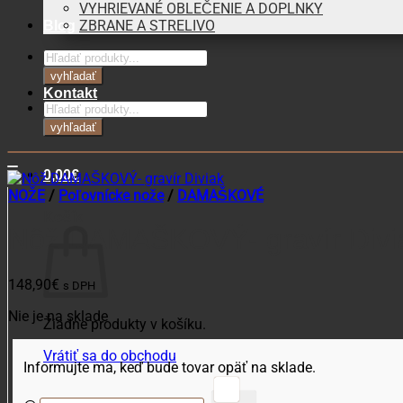
VYHRIEVANÉ OBLEČENIE A DOPLNKY
ZBRANE A STRELIVO
Blog
Products
search
vyhľadať
Kontakt
Products
search
vyhľadať
0,00
€
NOŽE
/
Poľovnícke nože
/
DAMAŠKOVÉ
Košík
Nôž DAMAŠKOVÝ- gravír Divi
148,90
€
s DPH
Nie je na sklade
Žiadne produkty v košíku.
Vrátiť sa do obchodu
Informujte ma, keď bude tovar opäť na sklade.