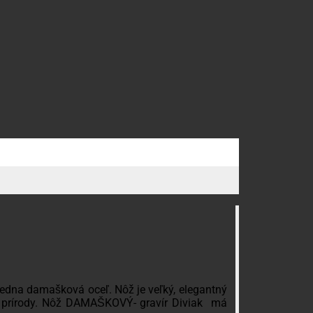
iedna damašková oceľ. Nôž je veľký, elegantný
ov prírody. Nôž DAMAŠKOVÝ- gravír Diviak má