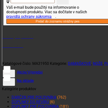
@
Váš e-mail bude použitý na informovanie o
dostupnosti produktu. Viac sa dočítate v našich
pravidlá ochrany súkromia
.
Potrebujete poradiť?
+421 915 102 107
Katalógové číslo:
MA31950
Kategórie:
DAMAŠKOVÉ
,
NOŽE
,
P
Akcie/Výpredaj
Na sklade
Kategórie produktov
DARČEK PRE POĽOVNÍKA
(762)
DOPLNKY DO REVÍRU
(6)
DOPLNKY PRE POĽOVNÍKA
(181)