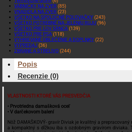
Termovízne drony
(6)
VÁBNIČKY NA ZVER
(85)
VNADIDLÁ NA ZVER
(23)
VŠETKO NA SPOLOČNÉ POĽOVAČKY
(243)
VŠETKO POTREBNÉ NA JELENIU RUJU
(96)
VŠETKO PRE LOV SRNCA
(139)
VŠETKO PRE PSA
(118)
VYHRIEVANÉ OBLEČENIE A DOPLNKY
(22)
VÝPREDAJ
(36)
ZBRANE A STRELIVO
(244)
Popis
Recenzie (0)
VLASTNOSTI KTORÉ VÁS PRESVEDČIA
• Prvotriedna damašková oceľ
• V darčekovom balení
Nôž DAMAŠKOVÝ- gravír Diviak je kvalitný a prepracovaný n
a kompaktný s dĺžkou iba s ozdobným gravírom diviaka. 