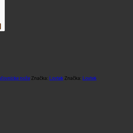
oľovnícke nože
Značka:
Lovtek
Značka:
Lovtek