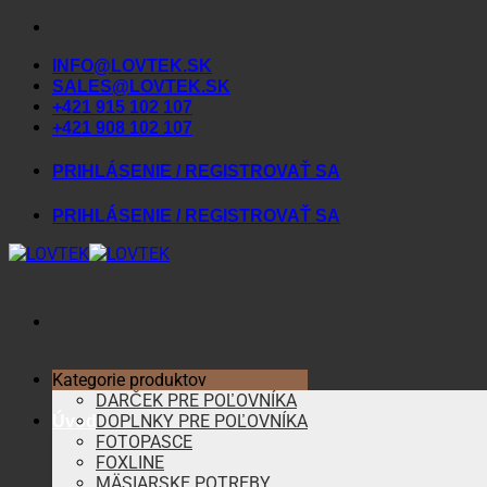
Skip
to
INFO@LOVTEK.SK
content
SALES@LOVTEK.SK
+421 915 102 107
+421 908 102 107
PRIHLÁSENIE / REGISTROVAŤ SA
PRIHLÁSENIE / REGISTROVAŤ SA
Kategorie produktov
DARČEK PRE POĽOVNÍKA
DOPLNKY PRE POĽOVNÍKA
Úvod
FOTOPASCE
FOXLINE
MÄSIARSKE POTREBY