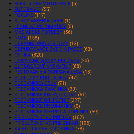
ELEKTRICKÉ MOTOCYKLE
(5)
FOTOPASCE
(55)
FOXLINE
(117)
KURZY VÁBENIA ZVERI
(1)
LESNÍCKE PNEUMATIKY
(0)
MÄSIARSKE POTREBY
(56)
NOŽE
(158)
OBRANNÉ PROSTRIEDKY
(12)
ODPUDZOVAČE ZVERI A PASCE
(63)
OPTIKA
(320)
OSIVÁ A MIEŠANKY PRE ZVER
(20)
OUTDOOROVÉ VYBAVENIE
(68)
PESTOVANIE A OCHRANA LESA
(18)
PODLOŽKY POD TROFEJ
(47)
POĽOVNÍCKA OBUV
(71)
POĽOVNÍCKA SVAČINKA
(30)
POĽOVNÍCKE KNIHY, CD, DVD
(61)
POĽOVNÍCKE OBLEČENIE
(327)
POĽOVNÍCKE PNEUMATIKY
(0)
POĽOVNÍCKE ŠPERKY A DOPLNKY
(59)
PRÍSLUŠENSTVO PRE LOV
(102)
PRÍSLUŠENSTVO PRE ZBRAŇ
(195)
SVIETIDLÁ PRE POĽOVNÍKA
(78)