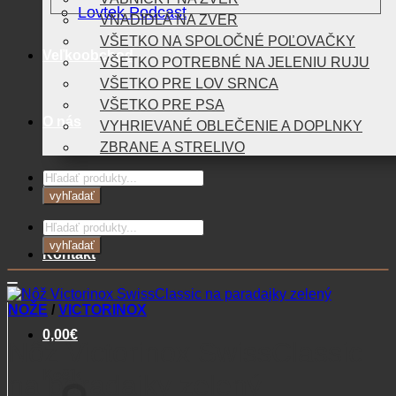
Lovtek Podcast
VNADIDLÁ NA ZVER
VŠETKO NA SPOLOČNÉ POĽOVAČKY
Veľkoobchod
VŠETKO POTREBNÉ NA JELENIU RUJU
VŠETKO PRE LOV SRNCA
VŠETKO PRE PSA
O nás
VYHRIEVANÉ OBLEČENIE A DOPLNKY
ZBRANE A STRELIVO
Products
Blog
search
vyhľadať
Products
search
vyhľadať
Kontakt
NOŽE
/
VICTORINOX
0,00
€
Nôž Victorinox SwissClassic
Košík
na paradajky zelený