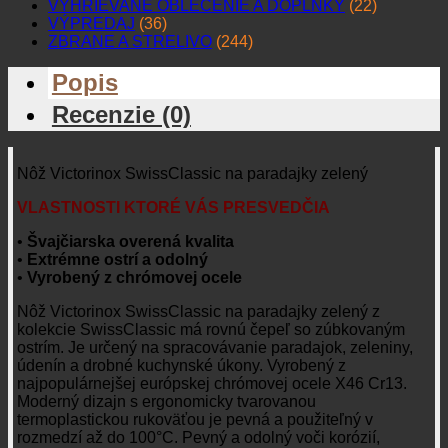
VYHRIEVANÉ OBLEČENIE A DOPLNKY
(22)
VÝPREDAJ
(36)
ZBRANE A STRELIVO
(244)
Popis
Recenzie (0)
Nôž Victorinox SwissClassic na paradajky zelený
VLASTNOSTI KTORÉ VÁS PRESVEDČIA
•
Švajčiarska overená kvalita
•
Extrémne ostrí a odolný
•
Vyrobený z chrómovej ocele
Nôž Victorinox SwissClassic na paradajky zelený z
kolekcie SwissClassic má rovnú čepeľ so zúbkovaným
ostrím. Je určený na spracovávanie paradajok, zeleniny,
údenín a drobné kuchynské úkony. Vyrobený z
najpopulárnejšej európskej chrómovej ocele X46 Cr13.
Moderný dizajn s ergonomicky tvarovanou
termoplastickou rukoväťou je pevná a použiteľný v
rozmedzí až do 100°C. Pevný a odolný voči korózií,