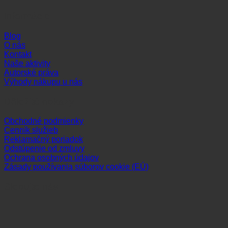
Informácie
Blog
O nás
Kontakt
Naše aktivity
Autorské práva
Výhody nákupu u nás
Dôležité odkazy
Obchodné podmienky
Cenník služieb
Reklamačný poriadok
Odstúpenie od zmluvy
Ochrana osobných údajov
Zásady používania súborov cookie (EÚ)
Sledujte nás