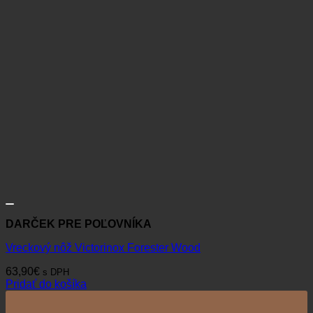
DARČEK PRE POĽOVNÍKA
Vreckový nôž Victorinox Forester Wood
63,90
€
s DPH
Pridať do košíka