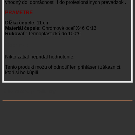
vhodný do domácnosti i do profesionálnych prevádzok .
PRAMETRE
Dĺžka čepele:
11 cm
Materiál čepele:
Chrómová oceľ X46 Cr13
Rukoväť:
Termoplastická do 100°C
Recenzie
Nikto zatiaľ nepridal hodnotenie.
Tento produkt môžu ohodnotiť len prihlásení zákazníci,
ktorí si ho kúpili.
Súvisiace produkty