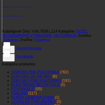
Potrebujete poradiť?
+421 915 102 107
Katalógové číslo:
VX6.7836.L114
Kategórie:
NOŽE
,
OUTDOOROVÉ VYBAVENIE
,
VICTORINOX
Značka:
Victorinox
Značka:
Victorinox
Akcie/Výpredaj
Na sklade
Kategórie produktov
DARČEK PRE POĽOVNÍKA
(762)
DOPLNKY DO REVÍRU
(6)
DOPLNKY PRE POĽOVNÍKA
(181)
ELEKTRICKÉ MOTOCYKLE
(5)
FOTOPASCE
(55)
FOXLINE
(117)
KURZY VÁBENIA ZVERI
(1)
LESNÍCKE PNEUMATIKY
(0)