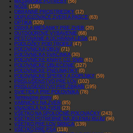
MÄSIARSKE POTREBY
(56)
NOŽE
(158)
OBRANNÉ PROSTRIEDKY
(12)
ODPUDZOVAČE ZVERI A PASCE
(63)
OPTIKA
(320)
OSIVÁ A MIEŠANKY PRE ZVER
(20)
OUTDOOROVÉ VYBAVENIE
(68)
PESTOVANIE A OCHRANA LESA
(18)
PODLOŽKY POD TROFEJ
(47)
POĽOVNÍCKA OBUV
(71)
POĽOVNÍCKA SVAČINKA
(30)
POĽOVNÍCKE KNIHY, CD, DVD
(61)
POĽOVNÍCKE OBLEČENIE
(327)
POĽOVNÍCKE PNEUMATIKY
(0)
POĽOVNÍCKE ŠPERKY A DOPLNKY
(59)
PRÍSLUŠENSTVO PRE LOV
(102)
PRÍSLUŠENSTVO PRE ZBRAŇ
(195)
SVIETIDLÁ PRE POĽOVNÍKA
(78)
Termovízne drony
(6)
VÁBNIČKY NA ZVER
(85)
VNADIDLÁ NA ZVER
(23)
VŠETKO NA SPOLOČNÉ POĽOVAČKY
(243)
VŠETKO POTREBNÉ NA JELENIU RUJU
(96)
VŠETKO PRE LOV SRNCA
(139)
VŠETKO PRE PSA
(118)