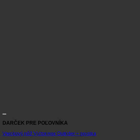
DARČEK PRE POĽOVNÍKA
Vreckový nôž Victorinox Outrider + poistka