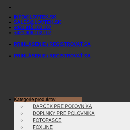
Skip
to
INFO@LOVTEK.SK
content
SALES@LOVTEK.SK
+421 915 102 107
+421 908 102 107
PRIHLÁSENIE / REGISTROVAŤ SA
PRIHLÁSENIE / REGISTROVAŤ SA
Kategorie produktov
DARČEK PRE POĽOVNÍKA
DOPLNKY PRE POĽOVNÍKA
FOTOPASCE
FOXLINE