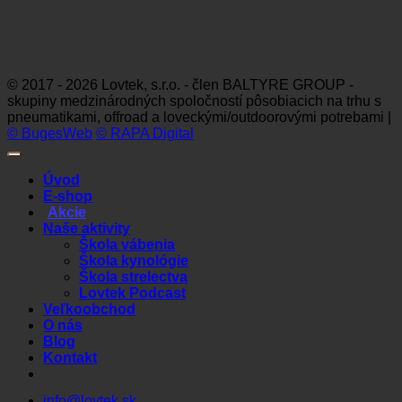
Platobné možnosti
Visa
MasterCard
Maestro
Dinners
Discov
Club
© 2017 - 2026 Lovtek, s.r.o. - člen BALTYRE GROUP -
skupiny medzinárodných spoločností pôsobiacich na trhu s
pneumatikami, offroad a loveckými/outdoorovými potrebami |
© BugesWeb
© RAPA Digital
Úvod
E-shop
Akcie
Naše aktivity
Škola vábenia
Škola kynológie
Škola strelectva
Lovtek Podcast
Veľkoobchod
O nás
Blog
Kontakt
info@lovtek.sk