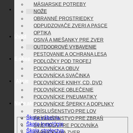
MÄSIARSKE POTREBY
NOŽE
OBRANNÉ PROSTRIEDKY
ODPUDZOVAČE ZVERI A PASCE
OPTIKA
Úvod
OSIVÁ A MIEŠANKY PRE ZVER
OUTDOOROVÉ VYBAVENIE
PESTOVANIE A OCHRANA LESA
E-shop
PODLOŽKY POD TROFEJ
POĽOVNÍCKA OBUV
POĽOVNÍCKA SVAČINKA
Akcie
POĽOVNÍCKE KNIHY, CD, DVD
POĽOVNÍCKE OBLEČENIE
POĽOVNÍCKE PNEUMATIKY
Naše aktivity
POĽOVNÍCKE ŠPERKY A DOPLNKY
PRÍSLUŠENSTVO PRE LOV
Škola vábenia
PRÍSLUŠENSTVO PRE ZBRAŇ
Škola kynológie
SVIETIDLÁ PRE POĽOVNÍKA
Škola strelectva
VÁBNIČKY NA ZVER