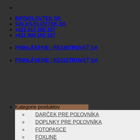
Skip
to
INFO@LOVTEK.SK
content
SALES@LOVTEK.SK
+421 915 102 107
+421 908 102 107
PRIHLÁSENIE / REGISTROVAŤ SA
PRIHLÁSENIE / REGISTROVAŤ SA
Kategorie produktov
DARČEK PRE POĽOVNÍKA
DOPLNKY PRE POĽOVNÍKA
FOTOPASCE
FOXLINE