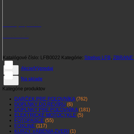
Potrebujete poradiť?
+421 915 102 107
Katalógové číslo:
LFB0022
Kategórie:
Strelivo LFB
,
ZBRANE 
Akcie/Výpredaj
Na sklade
Kategórie produktov
DARČEK PRE POĽOVNÍKA
(762)
DOPLNKY DO REVÍRU
(6)
DOPLNKY PRE POĽOVNÍKA
(181)
ELEKTRICKÉ MOTOCYKLE
(5)
FOTOPASCE
(55)
FOXLINE
(117)
KURZY VÁBENIA ZVERI
(1)