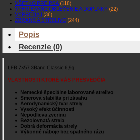
VŠETKO PRE PSA
(118)
VYHRIEVANÉ OBLEČENIE A DOPLNKY
(22)
VÝPREDAJ
(36)
ZBRANE A STRELIVO
(244)
Popis
Recenzie (0)
LFB 7×57 3Band Classic 6,9g
VLASTNOSTI KTORÉ VÁS PRESVEDČIA
Nemecké špeciálne laborované strelivo
Smerová stabilita pri zásahu
Aerodynamický tvar strely
Vysoký efekt účinnosti
Nepodlieva zverinu
Bezolovnatá strela
Dobrá deformácia strely
Výkonné náboje bez spätného rázu