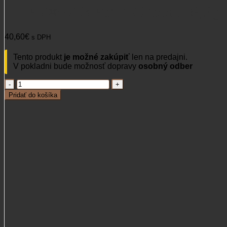
LFB 7×57 3Band Classic 6,9g
40,60
€
s DPH
Tento produkt
je možné zakúpiť
len na predajni.
V pokladni bude možnosť dopravy
osobný odber
množstvo
LFB
Pridať do košíka
7x57
3Band
Classic
6,9g