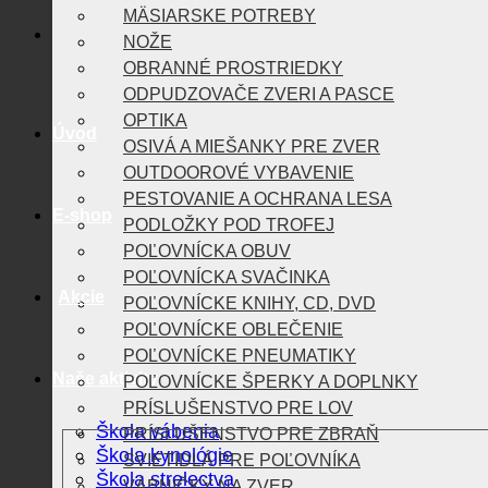
MÄSIARSKE POTREBY
NOŽE
OBRANNÉ PROSTRIEDKY
ODPUDZOVAČE ZVERI A PASCE
OPTIKA
Úvod
OSIVÁ A MIEŠANKY PRE ZVER
OUTDOOROVÉ VYBAVENIE
PESTOVANIE A OCHRANA LESA
E-shop
PODLOŽKY POD TROFEJ
POĽOVNÍCKA OBUV
POĽOVNÍCKA SVAČINKA
Akcie
POĽOVNÍCKE KNIHY, CD, DVD
POĽOVNÍCKE OBLEČENIE
POĽOVNÍCKE PNEUMATIKY
Naše aktivity
POĽOVNÍCKE ŠPERKY A DOPLNKY
PRÍSLUŠENSTVO PRE LOV
Škola vábenia
PRÍSLUŠENSTVO PRE ZBRAŇ
Škola kynológie
SVIETIDLÁ PRE POĽOVNÍKA
Škola strelectva
VÁBNIČKY NA ZVER