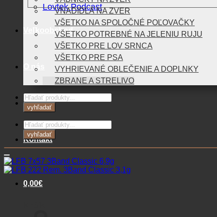
Lovtek Podcast
VNADIDLÁ NA ZVER
VŠETKO NA SPOLOČNÉ POĽOVAČKY
Veľkoobchod
VŠETKO POTREBNÉ NA JELENIU RUJU
VŠETKO PRE LOV SRNCA
VŠETKO PRE PSA
O nás
VYHRIEVANÉ OBLEČENIE A DOPLNKY
ZBRANE A STRELIVO
Products
Blog
search
vyhľadať
Products
search
vyhľadať
Kontakt
0,00
€
Košík