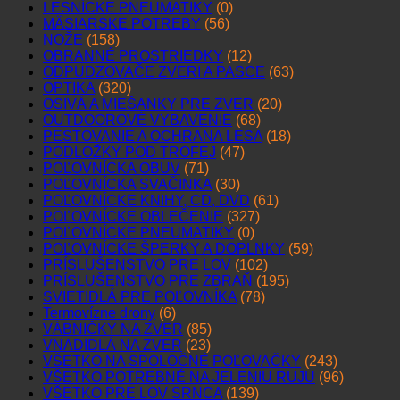
LESNÍCKE PNEUMATIKY
(0)
MÄSIARSKE POTREBY
(56)
NOŽE
(158)
OBRANNÉ PROSTRIEDKY
(12)
ODPUDZOVAČE ZVERI A PASCE
(63)
OPTIKA
(320)
OSIVÁ A MIEŠANKY PRE ZVER
(20)
OUTDOOROVÉ VYBAVENIE
(68)
PESTOVANIE A OCHRANA LESA
(18)
PODLOŽKY POD TROFEJ
(47)
POĽOVNÍCKA OBUV
(71)
POĽOVNÍCKA SVAČINKA
(30)
POĽOVNÍCKE KNIHY, CD, DVD
(61)
POĽOVNÍCKE OBLEČENIE
(327)
POĽOVNÍCKE PNEUMATIKY
(0)
POĽOVNÍCKE ŠPERKY A DOPLNKY
(59)
PRÍSLUŠENSTVO PRE LOV
(102)
PRÍSLUŠENSTVO PRE ZBRAŇ
(195)
SVIETIDLÁ PRE POĽOVNÍKA
(78)
Termovízne drony
(6)
VÁBNIČKY NA ZVER
(85)
VNADIDLÁ NA ZVER
(23)
VŠETKO NA SPOLOČNÉ POĽOVAČKY
(243)
VŠETKO POTREBNÉ NA JELENIU RUJU
(96)
VŠETKO PRE LOV SRNCA
(139)