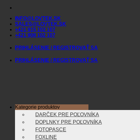
Skip
to
INFO@LOVTEK.SK
content
SALES@LOVTEK.SK
+421 915 102 107
+421 908 102 107
PRIHLÁSENIE / REGISTROVAŤ SA
PRIHLÁSENIE / REGISTROVAŤ SA
Kategorie produktov
DARČEK PRE POĽOVNÍKA
DOPLNKY PRE POĽOVNÍKA
FOTOPASCE
FOXLINE