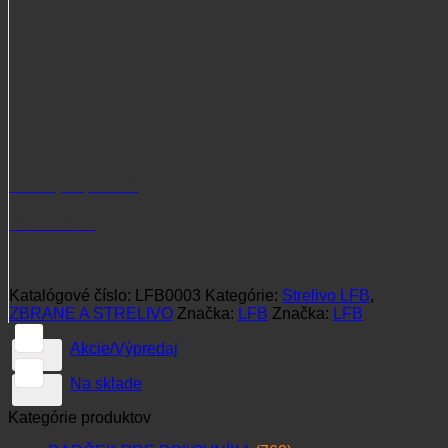
Potrebujete poradiť?
+421 915 102 107
Katalógové číslo:
LFB0003
Kategórie:
Strelivo LFB
,
ZBRANE A STRELIVO
Značka:
LFB
Značka:
LFB
Akcie/Výpredaj
Na sklade
Kategórie produktov