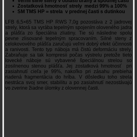
Veľmi silné steny v oblasti dráhy a spodnej časti
Zostatková hmotnosť strely medzi 99% a 100%
SM TMS HP = strela v prednej časti s dutinkou
LFB 6,5×65 TMS HP RWS 7,0g pozostáva z 2 jadrovej
strely, ktorá sa vyrába tepelným spojením oloveného jadra
a plášťa zo špeciálna zliatiny. Tie sú následne spolu
pevne zlisované tepelným spracovaním. Silné steny z
celokovového plášťa zaručujú veľmi dobrý efekt účinnosti
a ranivosti. Tento typ náboja má čistú deformáciu strely.
Zabraňuje sa tak kompresii počas výstrelu pretože tieto
lovecké náboje sú vybavené špeciálnou strelou so
zosilnenou stenou plášťa. Jej zostatková hmotnosť pri
zasiahnutí cieľa je 99%, nakoľko pri zásahu prebieha
riadená fragmentácia do hríba. V dôsledku toho strela
nestráca svoj smer, stabilitu a po zasiahnutí nezostávajú
vo zverine žiadne úlomky z olovennej časti.