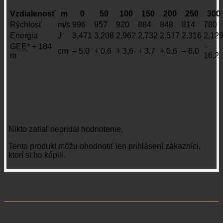
Vzdialenosť
m
0
50
100
150
200
250
300
Rýchlosť
m/s
996
957
920
884
848
814
780
Energia
J
3,471
3,208
2,962
2,732
2,517
2,316
2,12
GEE* + 184
–
cm
– 5,0
+ 0,6
+ 3,6
+ 3,7
+ 0,6
– 6,0
m
16,2
Recenzie
Nikto zatiaľ nepridal hodnotenie.
Tento produkt môžu ohodnotiť len prihlásení zákazníci,
ktorí si ho kúpili.
Súvisiace produkty