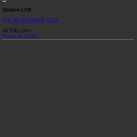
Strelivo LFB
LFB 30-06.TMS HP 11,7g
48,70
€
s DPH
Pridať do košíka