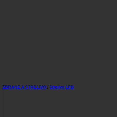
ZBRANE A STRELIVO
/
Strelivo LFB
LFB 6,5×65 TMS HP RWS
7,0g