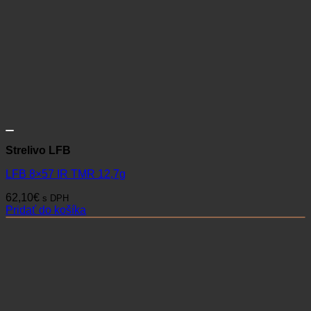
Strelivo LFB
LFB 8×57 IR TMR 12,7g
62,10
€
s DPH
Pridať do košíka