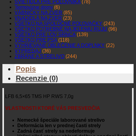
SVIETIDLÁ PRE POĽOVNÍKA
(78)
Termovízne drony
(6)
VÁBNIČKY NA ZVER
(85)
VNADIDLÁ NA ZVER
(23)
VŠETKO NA SPOLOČNÉ POĽOVAČKY
(243)
VŠETKO POTREBNÉ NA JELENIU RUJU
(96)
VŠETKO PRE LOV SRNCA
(139)
VŠETKO PRE PSA
(118)
VYHRIEVANÉ OBLEČENIE A DOPLNKY
(22)
VÝPREDAJ
(36)
ZBRANE A STRELIVO
(244)
Popis
Recenzie (0)
LFB 6,5×65 TMS HP RWS 7,0g
VLASTNOSTI KTORÉ VÁS PRESVEDČIA
Nemecké špeciále laborované strelivo
Deformácia len v prednej časti strely
Zadná časť strely sa nedeformuje