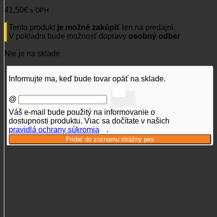
41,50
€
s DPH
Tento produkt
je možné zakúpiť
len na predajni.
V pokladni bude možnosť dopravy
osobný odber
Nie je na sklade
Informujte ma, keď bude tovar opäť na sklade.
@
Váš e-mail bude použitý na informovanie o
dostupnosti produktu. Viac sa dočítate v našich
pravidlá ochrany súkromia
.