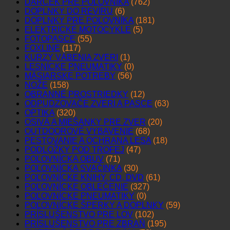
DARČEK PRE POĽOVNÍKA
(762)
DOPLNKY DO REVÍRU
(6)
DOPLNKY PRE POĽOVNÍKA
(181)
ELEKTRICKÉ MOTOCYKLE
(5)
FOTOPASCE
(55)
FOXLINE
(117)
KURZY VÁBENIA ZVERI
(1)
LESNÍCKE PNEUMATIKY
(0)
MÄSIARSKE POTREBY
(56)
NOŽE
(158)
OBRANNÉ PROSTRIEDKY
(12)
ODPUDZOVAČE ZVERI A PASCE
(63)
OPTIKA
(320)
OSIVÁ A MIEŠANKY PRE ZVER
(20)
OUTDOOROVÉ VYBAVENIE
(68)
PESTOVANIE A OCHRANA LESA
(18)
PODLOŽKY POD TROFEJ
(47)
POĽOVNÍCKA OBUV
(71)
POĽOVNÍCKA SVAČINKA
(30)
POĽOVNÍCKE KNIHY, CD, DVD
(61)
POĽOVNÍCKE OBLEČENIE
(327)
POĽOVNÍCKE PNEUMATIKY
(0)
POĽOVNÍCKE ŠPERKY A DOPLNKY
(59)
PRÍSLUŠENSTVO PRE LOV
(102)
PRÍSLUŠENSTVO PRE ZBRAŇ
(195)