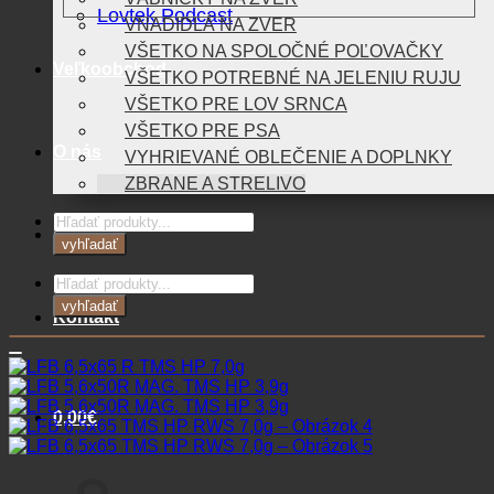
Lovtek Podcast
VNADIDLÁ NA ZVER
VŠETKO NA SPOLOČNÉ POĽOVAČKY
Veľkoobchod
VŠETKO POTREBNÉ NA JELENIU RUJU
VŠETKO PRE LOV SRNCA
VŠETKO PRE PSA
O nás
VYHRIEVANÉ OBLEČENIE A DOPLNKY
ZBRANE A STRELIVO
Products
Blog
search
vyhľadať
Products
search
vyhľadať
Kontakt
0,00
€
Košík