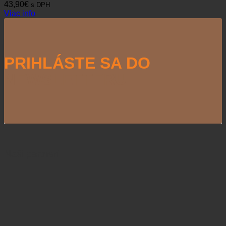
43,90
€
s DPH
Viac info
PRIHLÁSTE SA DO
NEWSLETTERU
Naši partneri