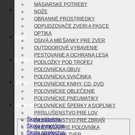
MÄSIARSKE POTREBY
NOŽE
OBRANNÉ PROSTRIEDKY
ODPUDZOVAČE ZVERI A PASCE
OPTIKA
Úvod
OSIVÁ A MIEŠANKY PRE ZVER
OUTDOOROVÉ VYBAVENIE
PESTOVANIE A OCHRANA LESA
E-shop
PODLOŽKY POD TROFEJ
POĽOVNÍCKA OBUV
POĽOVNÍCKA SVAČINKA
Akcie
POĽOVNÍCKE KNIHY, CD, DVD
POĽOVNÍCKE OBLEČENIE
POĽOVNÍCKE PNEUMATIKY
Naše aktivity
POĽOVNÍCKE ŠPERKY A DOPLNKY
PRÍSLUŠENSTVO PRE LOV
Škola vábenia
PRÍSLUŠENSTVO PRE ZBRAŇ
Škola kynológie
SVIETIDLÁ PRE POĽOVNÍKA
Škola strelectva
VÁBNIČKY NA ZVER