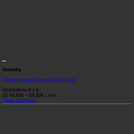
Gumáky
Zimná gumová obuv Demar Logan
Hodnotenie
5
z 5
Price
(1)
49,90
€
–
69,90
€
s DPH
range:
Výber možností
Tento
49,90€
produkt
through
má
69,90€
viacero
variantov.
Možnosti