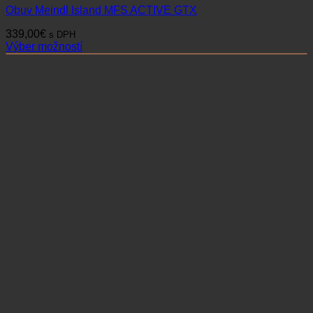
Obuv Meindl Island MFS ACTIVE GTX
339,00
€
s DPH
Výber možností
Tento
produkt
má
viacero
variantov.
Možnosti
si
môžete
vybrať
na
stránke
produktu.