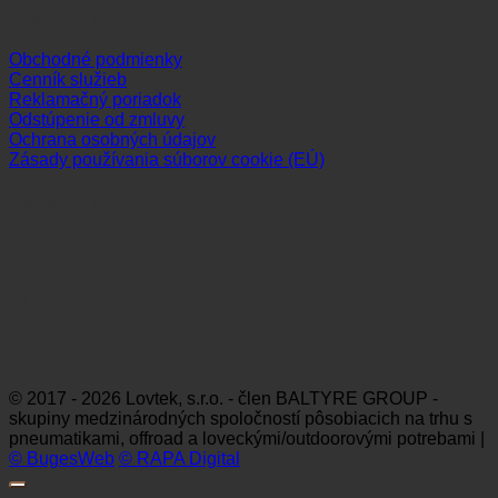
Dôležité odkazy
Obchodné podmienky
Cenník služieb
Reklamačný poriadok
Odstúpenie od zmluvy
Ochrana osobných údajov
Zásady používania súborov cookie (EÚ)
Sledujte nás
Platobné možnosti
Visa
MasterCard
Maestro
Dinners
Discov
Club
© 2017 - 2026 Lovtek, s.r.o. - člen BALTYRE GROUP -
skupiny medzinárodných spoločností pôsobiacich na trhu s
pneumatikami, offroad a loveckými/outdoorovými potrebami |
© BugesWeb
© RAPA Digital