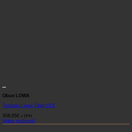
Obuv LOWA
Topánky Lowa Tibet GTX
308,95
€
s DPH
Výber možností
Tento
produkt