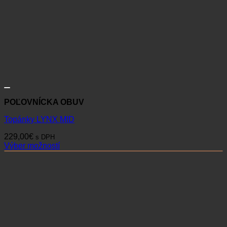
POĽOVNÍCKA OBUV
Topánky LYNX MID
229,00
€
s DPH
Výber možností
Tento
produkt
má
viacero
variantov.
Možnosti
si
môžete