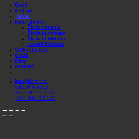
Úvod
E-shop
Akcie
Naše aktivity
Škola vábenia
Škola kynológie
Škola strelectva
Lovtek Podcast
Veľkoobchod
O nás
Blog
Kontakt
info@lovtek.sk
sales@lovtek.sk
+421 915 102 107
+421 908 102 107