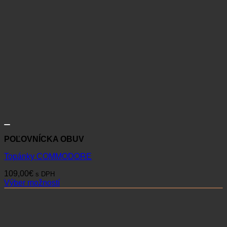
POĽOVNÍCKA OBUV
Topánky COMMODORE
109,00
€
s DPH
Výber možností
Tento
produkt
má
viacero