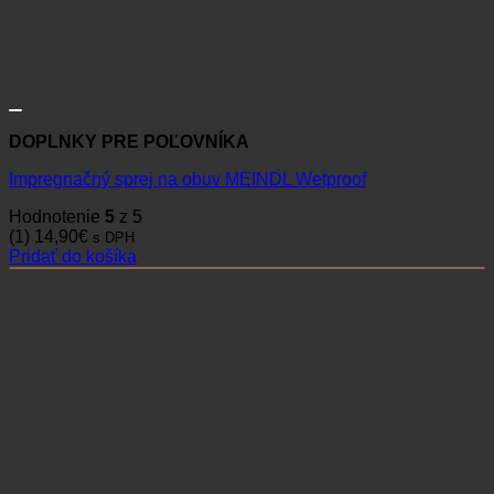
DOPLNKY PRE POĽOVNÍKA
Impregnačný sprej na obuv MEINDL Wetproof
Hodnotenie
5
z 5
(1)
14,90
€
s DPH
Pridať do košíka