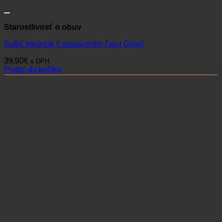
Starostlivosť o obuv
Sušič topánok s nastavením času Glovii
39,90
€
s DPH
Pridať do košíka