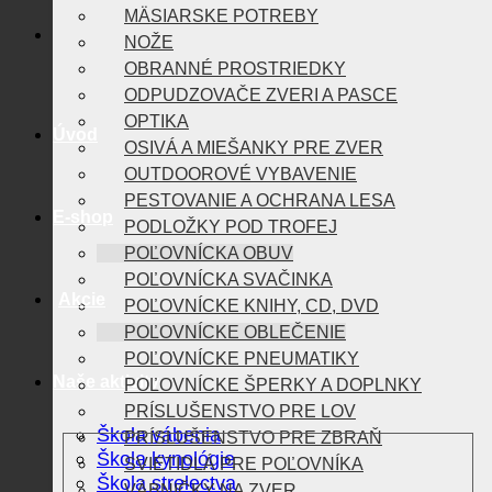
MÄSIARSKE POTREBY
NOŽE
OBRANNÉ PROSTRIEDKY
ODPUDZOVAČE ZVERI A PASCE
OPTIKA
Úvod
OSIVÁ A MIEŠANKY PRE ZVER
OUTDOOROVÉ VYBAVENIE
PESTOVANIE A OCHRANA LESA
E-shop
PODLOŽKY POD TROFEJ
POĽOVNÍCKA OBUV
POĽOVNÍCKA SVAČINKA
Akcie
POĽOVNÍCKE KNIHY, CD, DVD
POĽOVNÍCKE OBLEČENIE
POĽOVNÍCKE PNEUMATIKY
Naše aktivity
POĽOVNÍCKE ŠPERKY A DOPLNKY
PRÍSLUŠENSTVO PRE LOV
Škola vábenia
PRÍSLUŠENSTVO PRE ZBRAŇ
Škola kynológie
SVIETIDLÁ PRE POĽOVNÍKA
Škola strelectva
VÁBNIČKY NA ZVER