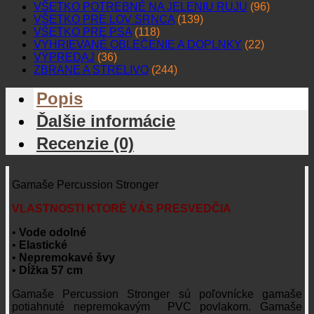
VŠETKO POTREBNÉ NA JELENIU RUJU
(96)
VŠETKO PRE LOV SRNCA
(139)
VŠETKO PRE PSA
(118)
VYHRIEVANÉ OBLEČENIE A DOPLNKY
(22)
VÝPREDAJ
(36)
ZBRANE A STRELIVO
(244)
Popis
Ďalšie informácie
Recenzie (0)
Gamaše Percussion Stronger
VLASTNOSTI KTORÉ VÁS PRESVEDČIA
•
Vode odolné
•
Elastické
•
Nepremokavé švy
•
Dĺžka 57 cm
Gamaše Percussion Stronger sú poľovnícke gamaše
potiahnuté nepremokavým PVC povlakom. Gamaše