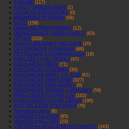
FOXLINE
(117)
KURZY VÁBENIA ZVERI
(1)
LESNÍCKE PNEUMATIKY
(0)
MÄSIARSKE POTREBY
(56)
NOŽE
(158)
OBRANNÉ PROSTRIEDKY
(12)
ODPUDZOVAČE ZVERI A PASCE
(63)
OPTIKA
(320)
OSIVÁ A MIEŠANKY PRE ZVER
(20)
OUTDOOROVÉ VYBAVENIE
(68)
PESTOVANIE A OCHRANA LESA
(18)
PODLOŽKY POD TROFEJ
(47)
POĽOVNÍCKA OBUV
(71)
POĽOVNÍCKA SVAČINKA
(30)
POĽOVNÍCKE KNIHY, CD, DVD
(61)
POĽOVNÍCKE OBLEČENIE
(327)
POĽOVNÍCKE PNEUMATIKY
(0)
POĽOVNÍCKE ŠPERKY A DOPLNKY
(59)
PRÍSLUŠENSTVO PRE LOV
(102)
PRÍSLUŠENSTVO PRE ZBRAŇ
(195)
SVIETIDLÁ PRE POĽOVNÍKA
(78)
Termovízne drony
(6)
VÁBNIČKY NA ZVER
(85)
VNADIDLÁ NA ZVER
(23)
VŠETKO NA SPOLOČNÉ POĽOVAČKY
(243)