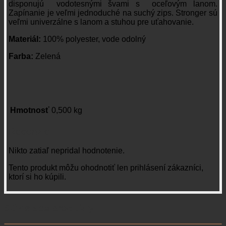
disponujú vodotesnými švami s oceľovým lanom.
Zapínanie je veľmi jednoduché na suchý zips. Stronger sú
veľmi univerzálne s lanom a stuhou pre uťahovanie.
Materiál:
100% polyester, vode odolný
Farba:
Zelená
Hmotnosť
0,500 kg
Recenzie
Nikto zatiaľ nepridal hodnotenie.
Tento produkt môžu ohodnotiť len prihlásení zákazníci,
ktorí si ho kúpili.
Súvisiace produkty