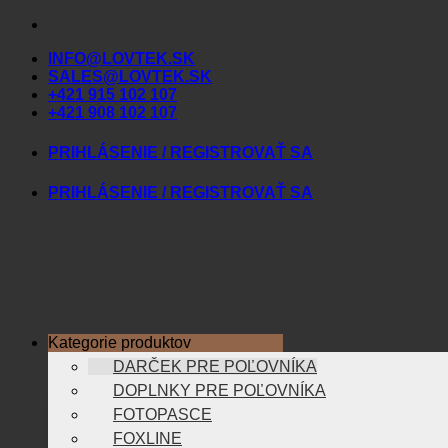
Skip
to
INFO@LOVTEK.SK
content
SALES@LOVTEK.SK
+421 915 102 107
+421 908 102 107
PRIHLÁSENIE / REGISTROVAŤ SA
PRIHLÁSENIE / REGISTROVAŤ SA
Kategorie produktov
DARČEK PRE POĽOVNÍKA
DOPLNKY PRE POĽOVNÍKA
FOTOPASCE
FOXLINE