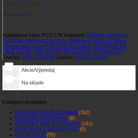
Potrebujete poradiť?
+421 915 102 107
Katalógové číslo:
PC2717K
Kategórií:
Dámske oblečenie
,
DARČEK PRE POĽOVNÍKA
,
Oblečenie PERCUSSION
,
Pánske oblečenie
,
POĽOVNÍCKA OBUV
,
POĽOVNÍCKE
OBLEČENIE
,
VŠETKO NA SPOLOČNÉ POĽOVAČKY
Značka:
PERCUSSION
Značka:
PERCUSSION
Akcie/Výpredaj
Na sklade
Kategórie produktov
DARČEK PRE POĽOVNÍKA
(762)
DOPLNKY DO REVÍRU
(6)
DOPLNKY PRE POĽOVNÍKA
(181)
ELEKTRICKÉ MOTOCYKLE
(5)
FOTOPASCE
(55)