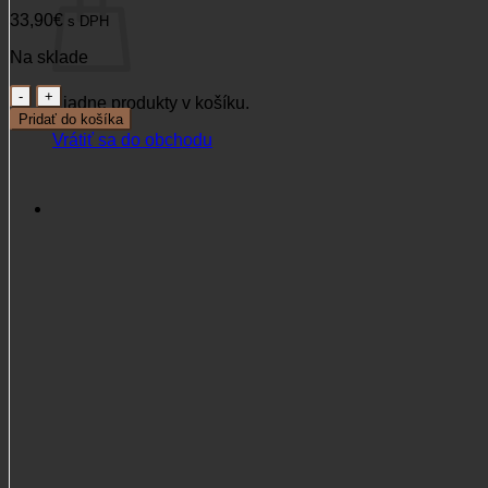
33,90
€
s DPH
Na sklade
množstvo
Žiadne produkty v košíku.
Gamaše
Pridať do košíka
Percussion
Vrátiť sa do obchodu
Stronger