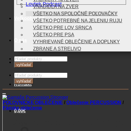
Lovtek Podcast
VNADIDLÁ NA ZVER
VŠETKO NA SPOLOČNÉ POĽOVAČKY
Veľkoobchod
VŠETKO POTREBNÉ NA JELENIU RUJU
VŠETKO PRE LOV SRNCA
VŠETKO PRE PSA
O nás
VYHRIEVANÉ OBLEČENIE A DOPLNKY
ZBRANE A STRELIVO
Products
Blog
search
vyhľadať
Products
search
vyhľadať
Kontakt
POĽOVNÍCKE OBLEČENIE
/
Oblečenie PERCUSSION
/
Pánske oblečenie
0,00
€
Gamaše Percussion Stronger
Košík