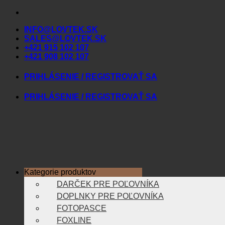
Skip
to
INFO@LOVTEK.SK
content
SALES@LOVTEK.SK
+421 915 102 107
+421 908 102 107
PRIHLÁSENIE / REGISTROVAŤ SA
PRIHLÁSENIE / REGISTROVAŤ SA
Kategorie produktov
DARČEK PRE POĽOVNÍKA
DOPLNKY PRE POĽOVNÍKA
FOTOPASCE
FOXLINE