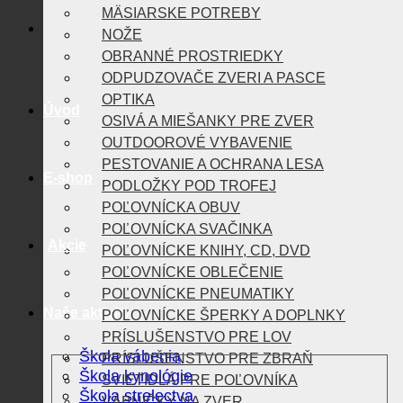
MÄSIARSKE POTREBY
NOŽE
OBRANNÉ PROSTRIEDKY
ODPUDZOVAČE ZVERI A PASCE
OPTIKA
Úvod
OSIVÁ A MIEŠANKY PRE ZVER
OUTDOOROVÉ VYBAVENIE
PESTOVANIE A OCHRANA LESA
E-shop
PODLOŽKY POD TROFEJ
POĽOVNÍCKA OBUV
POĽOVNÍCKA SVAČINKA
Akcie
POĽOVNÍCKE KNIHY, CD, DVD
POĽOVNÍCKE OBLEČENIE
POĽOVNÍCKE PNEUMATIKY
Naše aktivity
POĽOVNÍCKE ŠPERKY A DOPLNKY
PRÍSLUŠENSTVO PRE LOV
Škola vábenia
PRÍSLUŠENSTVO PRE ZBRAŇ
Škola kynológie
SVIETIDLÁ PRE POĽOVNÍKA
Škola strelectva
VÁBNIČKY NA ZVER