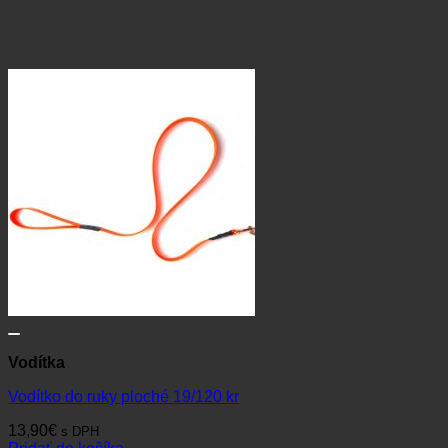
Vodítka
Vodítko do ruky ploché 19/120 kr
13,90
€
s DPH