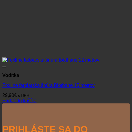
Vodítka
Foxline farbiarska šnúra Biothane 15 metrov
29,90
€
s DPH
Pridať do košíka
PRIHLÁSTE SA DO