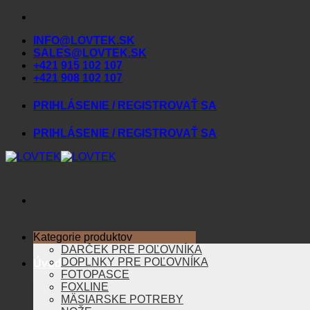
Skip
to
INFO@LOVTEK.SK
content
SALES@LOVTEK.SK
+421 915 102 107
+421 908 102 107
PRIHLÁSENIE / REGISTROVAŤ SA
PRIHLÁSENIE / REGISTROVAŤ SA
Kategorie produktov
DARČEK PRE POĽOVNÍKA
DOPLNKY PRE POĽOVNÍKA
Úvod
FOTOPASCE
FOXLINE
MÄSIARSKE POTREBY