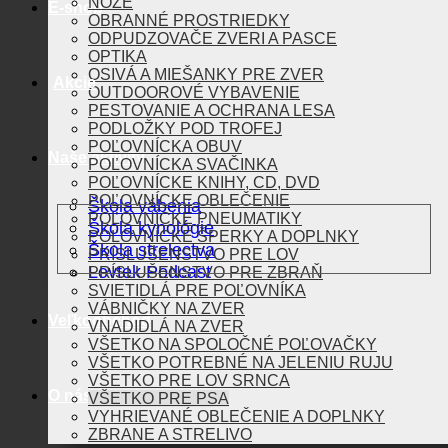
NOŽE
E-shop
OBRANNÉ PROSTRIEDKY
ODPUDZOVAČE ZVERI A PASCE
OPTIKA
OSIVÁ A MIEŠANKY PRE ZVER
Akcie
OUTDOOROVÉ VYBAVENIE
PESTOVANIE A OCHRANA LESA
PODLOŽKY POD TROFEJ
POĽOVNÍCKA OBUV
Naše aktivity
POĽOVNÍCKA SVAČINKA
POĽOVNÍCKE KNIHY, CD, DVD
POĽOVNÍCKE OBLEČENIE
Škola vábenia
POĽOVNÍCKE PNEUMATIKY
Škola kynológie
POĽOVNÍCKE ŠPERKY A DOPLNKY
Škola strelectva
PRÍSLUŠENSTVO PRE LOV
Lovtek Podcast
PRÍSLUŠENSTVO PRE ZBRAŇ
SVIETIDLÁ PRE POĽOVNÍKA
VÁBNIČKY NA ZVER
Veľkoobchod
VNADIDLÁ NA ZVER
VŠETKO NA SPOLOČNÉ POĽOVAČKY
VŠETKO POTREBNÉ NA JELENIU RUJU
VŠETKO PRE LOV SRNCA
O nás
VŠETKO PRE PSA
VYHRIEVANÉ OBLEČENIE A DOPLNKY
ZBRANE A STRELIVO