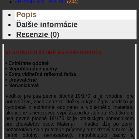
ZBRANE A STRELIVO
(244)
Popis
Ďalšie informácie
Recenzie (0)
VLASTNOSTI KTORÉ VÁS PRESVEDČIA
• Extrémne odolné
• Nepohlcujúce pachy
• Extra viditeľná reflexná farba
• Umývateľné
• Nenasiakavé
Vodítko pre psa pevné ploché 19/170 kr je vhodné pre
poľovníctvo, záchranárske zložky a kynológov. Vodítko je
vyrobené z extrémne odolného a viditeľného materiálu
ukončené s nerezovou vypúšťacou karabínou. Vodítko pre
psa pevné ploché 19/170 kr je praktickým pomocníkom
pre chovateľov psov. Materiál hladko kĺže po zemi,
nezamotáva sa a pritom je príjemný a nekĺzavý v ruke. Je
veľmi odolný, nenasiakavý, nepohlcujúci pachy a