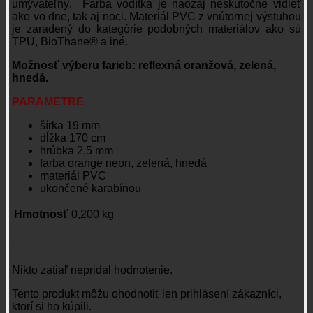
umývateľný. Farba vodítka je naozaj neskutočne vidieť
ako vo dne, tak aj noci. Materiál PVC z vnútornej výstuhou
je zaradený do kategórie podobných materiálov ako sú
TPU, BioThane® a iné.
Možnosť výberu farieb: reflexná oranžová, zelená,
hnedá.
PARAMETRE
šírka 19 mm
dĺžka 170 cm
hrúbka 2,5 mm
farba orange neon, zelená, hnedá
materiál PVC
ukončené karabínou
Hmotnosť
0,200 kg
Recenzie
Nikto zatiaľ nepridal hodnotenie.
Tento produkt môžu ohodnotiť len prihlásení zákazníci,
ktorí si ho kúpili.