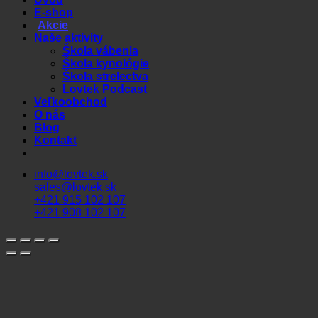
E-shop
Akcie
Naše aktivity
Škola vábenia
Škola kynológie
Škola strelectva
Lovtek Podcast
Veľkoobchod
O nás
Blog
Kontakt
info@lovtek.sk
sales@lovtek.sk
+421 915 102 107
+421 908 102 107