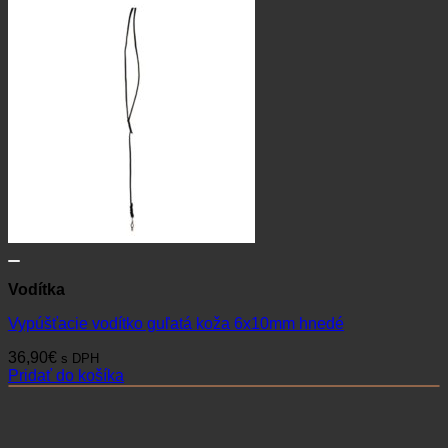
Vodítka
Vypúšťacie vodítko guľatá koža 6x10mm hnedé
36,90
€
s DPH
Pridať do košíka