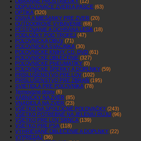
OBRANNÉ PROSTRIEDKY
(12)
ODPUDZOVAČE ZVERI A PASCE
(63)
OPTIKA
(320)
OSIVÁ A MIEŠANKY PRE ZVER
(20)
OUTDOOROVÉ VYBAVENIE
(68)
PESTOVANIE A OCHRANA LESA
(18)
PODLOŽKY POD TROFEJ
(47)
POĽOVNÍCKA OBUV
(71)
POĽOVNÍCKA SVAČINKA
(30)
POĽOVNÍCKE KNIHY, CD, DVD
(61)
POĽOVNÍCKE OBLEČENIE
(327)
POĽOVNÍCKE PNEUMATIKY
(0)
POĽOVNÍCKE ŠPERKY A DOPLNKY
(59)
PRÍSLUŠENSTVO PRE LOV
(102)
PRÍSLUŠENSTVO PRE ZBRAŇ
(195)
SVIETIDLÁ PRE POĽOVNÍKA
(78)
Termovízne drony
(6)
VÁBNIČKY NA ZVER
(85)
VNADIDLÁ NA ZVER
(23)
VŠETKO NA SPOLOČNÉ POĽOVAČKY
(243)
VŠETKO POTREBNÉ NA JELENIU RUJU
(96)
VŠETKO PRE LOV SRNCA
(139)
VŠETKO PRE PSA
(118)
VYHRIEVANÉ OBLEČENIE A DOPLNKY
(22)
VÝPREDAJ
(36)