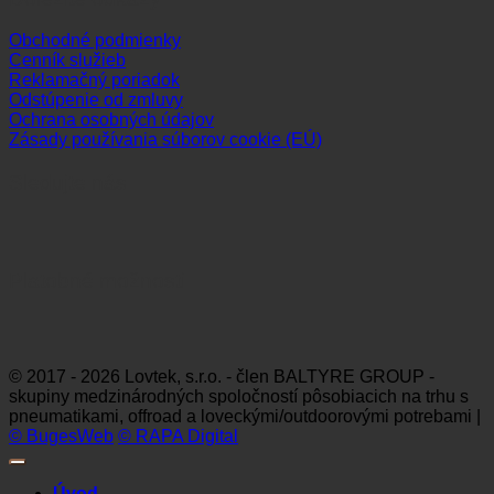
Obchodné podmienky
Cenník služieb
Reklamačný poriadok
Odstúpenie od zmluvy
Ochrana osobných údajov
Zásady používania súborov cookie (EÚ)
Sledujte nás
Platobné možnosti
Visa
MasterCard
Maestro
Dinners
Discov
Club
© 2017 - 2026 Lovtek, s.r.o. - člen BALTYRE GROUP -
skupiny medzinárodných spoločností pôsobiacich na trhu s
pneumatikami, offroad a loveckými/outdoorovými potrebami |
© BugesWeb
© RAPA Digital
Úvod