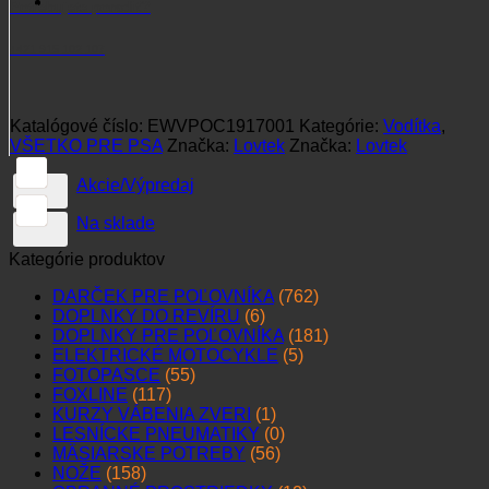
Potrebujete poradiť?
ploché
19/170
+421 915 102 107
kr
Katalógové číslo:
EWVPOC1917001
Kategórie:
Vodítka
,
VŠETKO PRE PSA
Značka:
Lovtek
Značka:
Lovtek
Akcie/Výpredaj
Na sklade
Kategórie produktov
DARČEK PRE POĽOVNÍKA
(762)
DOPLNKY DO REVÍRU
(6)
DOPLNKY PRE POĽOVNÍKA
(181)
ELEKTRICKÉ MOTOCYKLE
(5)
FOTOPASCE
(55)
FOXLINE
(117)
KURZY VÁBENIA ZVERI
(1)
LESNÍCKE PNEUMATIKY
(0)
MÄSIARSKE POTREBY
(56)
NOŽE
(158)