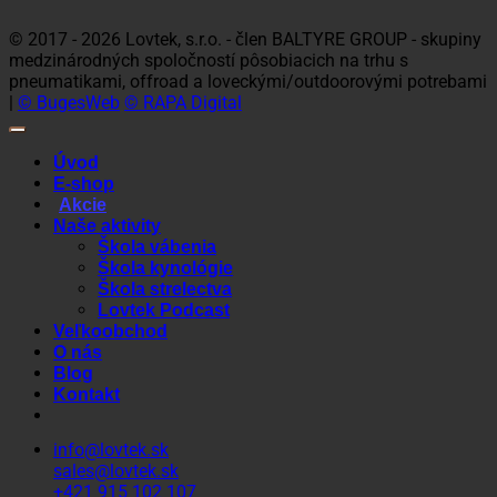
Club
© 2017 - 2026 Lovtek, s.r.o. - člen BALTYRE GROUP - skupiny
medzinárodných spoločností pôsobiacich na trhu s
pneumatikami, offroad a loveckými/outdoorovými potrebami
|
© BugesWeb
© RAPA Digital
Úvod
E-shop
Akcie
Naše aktivity
Škola vábenia
Škola kynológie
Škola strelectva
Lovtek Podcast
Veľkoobchod
O nás
Blog
Kontakt
info@lovtek.sk
sales@lovtek.sk
+421 915 102 107