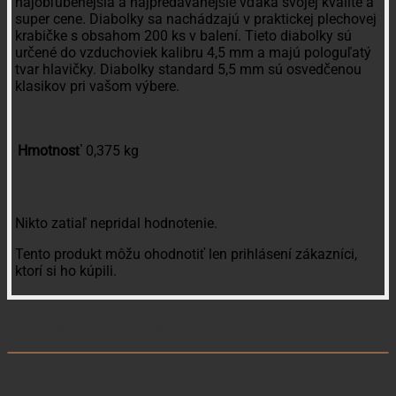
najobľúbenejšia a najpredávanejšie vďaka svojej kvalite a
super cene. Diabolky sa nachádzajú v praktickej plechovej
krabičke s obsahom 200 ks v balení. Tieto diabolky sú
určené do vzduchoviek kalibru 4,5 mm a majú pologuľatý
tvar hlavičky. Diabolky standard 5,5 mm sú osvedčenou
klasikov pri vašom výbere.
Hmotnosť
0,375 kg
Recenzie
Nikto zatiaľ nepridal hodnotenie.
Tento produkt môžu ohodnotiť len prihlásení zákazníci,
ktorí si ho kúpili.
Súvisiace produkty