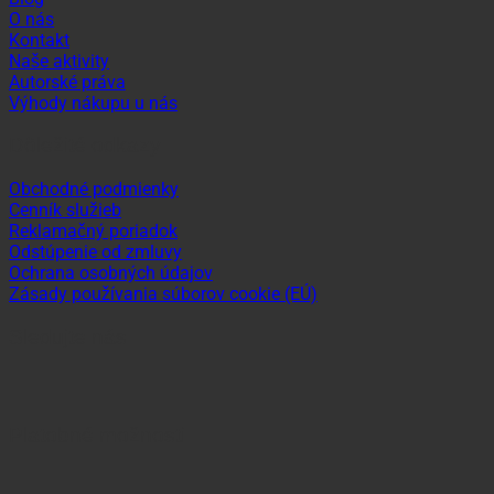
O nás
Kontakt
Naše aktivity
Autorské práva
Výhody nákupu u nás
Dôležité odkazy
Obchodné podmienky
Cenník služieb
Reklamačný poriadok
Odstúpenie od zmluvy
Ochrana osobných údajov
Zásady používania súborov cookie (EÚ)
Sledujte nás
Platobné možnosti
Visa
MasterCard
Maestro
Dinners
Discov