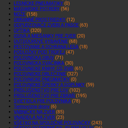
LESNÍCKE PNEUMATIKY
(0)
MÄSIARSKE POTREBY
(56)
NOŽE
(158)
OBRANNÉ PROSTRIEDKY
(12)
ODPUDZOVAČE ZVERI A PASCE
(63)
OPTIKA
(320)
OSIVÁ A MIEŠANKY PRE ZVER
(20)
OUTDOOROVÉ VYBAVENIE
(68)
PESTOVANIE A OCHRANA LESA
(18)
PODLOŽKY POD TROFEJ
(47)
POĽOVNÍCKA OBUV
(71)
POĽOVNÍCKA SVAČINKA
(30)
POĽOVNÍCKE KNIHY, CD, DVD
(61)
POĽOVNÍCKE OBLEČENIE
(327)
POĽOVNÍCKE PNEUMATIKY
(0)
POĽOVNÍCKE ŠPERKY A DOPLNKY
(59)
PRÍSLUŠENSTVO PRE LOV
(102)
PRÍSLUŠENSTVO PRE ZBRAŇ
(195)
SVIETIDLÁ PRE POĽOVNÍKA
(78)
Termovízne drony
(6)
VÁBNIČKY NA ZVER
(85)
VNADIDLÁ NA ZVER
(23)
VŠETKO NA SPOLOČNÉ POĽOVAČKY
(243)