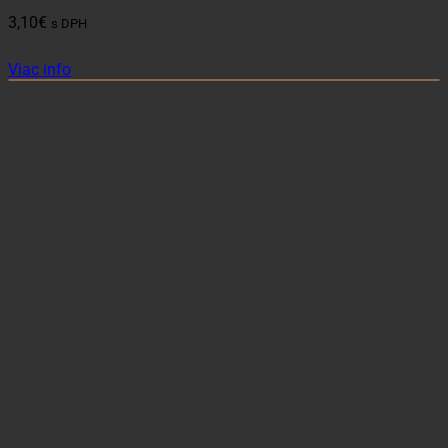
3,10
€
s DPH
Viac info