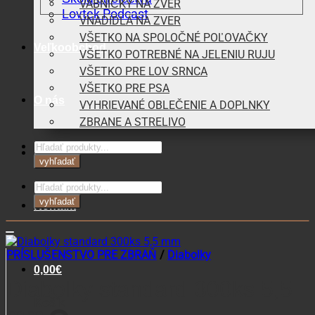
VÁBNIČKY NA ZVER
Lovtek Podcast
VNADIDLÁ NA ZVER
VŠETKO NA SPOLOČNÉ POĽOVAČKY
Veľkoobchod
VŠETKO POTREBNÉ NA JELENIU RUJU
VŠETKO PRE LOV SRNCA
VŠETKO PRE PSA
O nás
VYHRIEVANÉ OBLEČENIE A DOPLNKY
ZBRANE A STRELIVO
Products
Blog
search
vyhľadať
Products
search
vyhľadať
Kontakt
PRÍSLUŠENSTVO PRE ZBRAŇ
/
Diabolky
0,00
€
Diabolky standard 300ks 5,5
Košík