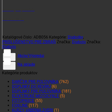
Potrebujete poradiť?
+421 915 102 107
Katalógové číslo:
ADB056
Kategórie:
Diabolky
,
PRÍSLUŠENSTVO PRE ZBRAŇ
Značka:
Diabolo
Značka:
Diabolo
Akcie/Výpredaj
Na sklade
Kategórie produktov
DARČEK PRE POĽOVNÍKA
(762)
DOPLNKY DO REVÍRU
(6)
DOPLNKY PRE POĽOVNÍKA
(181)
ELEKTRICKÉ MOTOCYKLE
(5)
FOTOPASCE
(55)
FOXLINE
(117)
KURZY VÁBENIA ZVERI
(1)