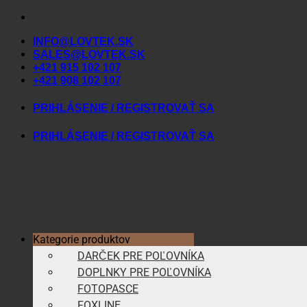
Skip
to
INFO@LOVTEK.SK
content
SALES@LOVTEK.SK
+421 915 102 107
+421 908 102 107
PRIHLÁSENIE / REGISTROVAŤ SA
PRIHLÁSENIE / REGISTROVAŤ SA
Kategorie produktov
DARČEK PRE POĽOVNÍKA
DOPLNKY PRE POĽOVNÍKA
FOTOPASCE
FOXLINE