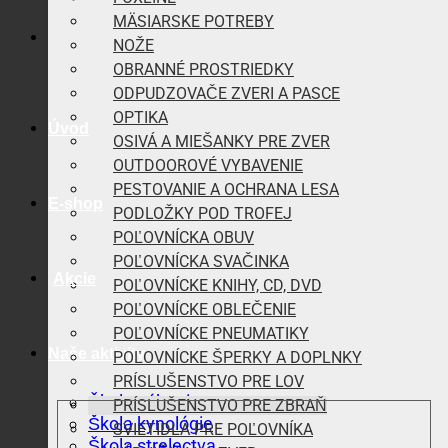
MÄSIARSKE POTREBY
NOŽE
OBRANNÉ PROSTRIEDKY
ODPUDZOVAČE ZVERI A PASCE
OPTIKA
Úvod
OSIVÁ A MIEŠANKY PRE ZVER
OUTDOOROVÉ VYBAVENIE
PESTOVANIE A OCHRANA LESA
E-shop
PODLOŽKY POD TROFEJ
POĽOVNÍCKA OBUV
POĽOVNÍCKA SVAČINKA
Akcie
POĽOVNÍCKE KNIHY, CD, DVD
POĽOVNÍCKE OBLEČENIE
POĽOVNÍCKE PNEUMATIKY
Naše aktivity
POĽOVNÍCKE ŠPERKY A DOPLNKY
PRÍSLUŠENSTVO PRE LOV
Škola vábenia
PRÍSLUŠENSTVO PRE ZBRAŇ
Škola kynológie
SVIETIDLÁ PRE POĽOVNÍKA
Škola strelectva