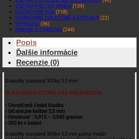
VŠETKO POTREBNÉ NA JELENIU RUJU
(96)
VŠETKO PRE LOV SRNCA
(139)
VŠETKO PRE PSA
(118)
VYHRIEVANÉ OBLEČENIE A DOPLNKY
(22)
VÝPREDAJ
(36)
ZBRANE A STRELIVO
(244)
Popis
Ďalšie informácie
Recenzie (0)
Diabolky standard 300ks 5,5 mm
VLASTNOSTI KTORÉ VÁS PRESVEDČI
A
• Osvedčená česká klasika
• Určené pre kaliber 5,5 mm
• Hmotnosť : 0,915 – 0,945 gramov
• 300 ks v balení
Diabolky standard 300ks 5,5 mm patria medzi