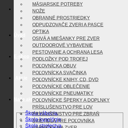
MÄSIARSKE POTREBY
NOŽE
OBRANNÉ PROSTRIEDKY
ODPUDZOVAČE ZVERI A PASCE
OPTIKA
Úvod
OSIVÁ A MIEŠANKY PRE ZVER
OUTDOOROVÉ VYBAVENIE
PESTOVANIE A OCHRANA LESA
E-shop
PODLOŽKY POD TROFEJ
POĽOVNÍCKA OBUV
POĽOVNÍCKA SVAČINKA
Akcie
POĽOVNÍCKE KNIHY, CD, DVD
POĽOVNÍCKE OBLEČENIE
POĽOVNÍCKE PNEUMATIKY
Naše aktivity
POĽOVNÍCKE ŠPERKY A DOPLNKY
PRÍSLUŠENSTVO PRE LOV
Škola vábenia
PRÍSLUŠENSTVO PRE ZBRAŇ
Škola kynológie
SVIETIDLÁ PRE POĽOVNÍKA
Škola strelectva
VÁBNIČKY NA ZVER