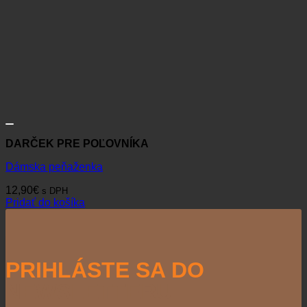
DARČEK PRE POĽOVNÍKA
Dámska peňaženka
12,90
€
s DPH
Pridať do košíka
PRIHLÁSTE SA DO
NEWSLETTERU