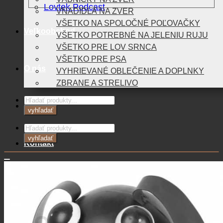
Lovtek Podcast
VNADIDLÁ NA ZVER
VŠETKO NA SPOLOČNÉ POĽOVAČKY
Veľkoobchod
VŠETKO POTREBNÉ NA JELENIU RUJU
VŠETKO PRE LOV SRNCA
VŠETKO PRE PSA
O nás
VYHRIEVANÉ OBLEČENIE A DOPLNKY
ZBRANE A STRELIVO
Products
Blog
search
vyhľadať
Products
search
vyhľadať
Kontakt
0,00
€
Košík