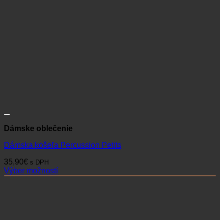
Dámske oblečenie
Dámska košeľa Percussion Petits
35,90
€
s DPH
Výber možností
Tento
produkt
má
viacero
variantov.