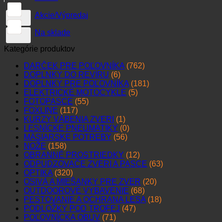
Akcie/Výpredaj
Na sklade
Kategórie produktov
DARČEK PRE POĽOVNÍKA
(762)
DOPLNKY DO REVÍRU
(6)
DOPLNKY PRE POĽOVNÍKA
(181)
ELEKTRICKÉ MOTOCYKLE
(5)
FOTOPASCE
(55)
FOXLINE
(117)
KURZY VÁBENIA ZVERI
(1)
LESNÍCKE PNEUMATIKY
(0)
MÄSIARSKE POTREBY
(56)
NOŽE
(158)
OBRANNÉ PROSTRIEDKY
(12)
ODPUDZOVAČE ZVERI A PASCE
(63)
OPTIKA
(320)
OSIVÁ A MIEŠANKY PRE ZVER
(20)
OUTDOOROVÉ VYBAVENIE
(68)
PESTOVANIE A OCHRANA LESA
(18)
PODLOŽKY POD TROFEJ
(47)
POĽOVNÍCKA OBUV
(71)