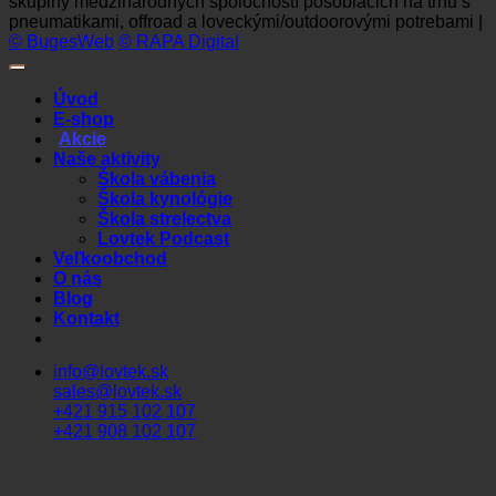
skupiny medzinárodných spoločností pôsobiacich na trhu s
pneumatikami, offroad a loveckými/outdoorovými potrebami |
© BugesWeb
© RAPA Digital
Úvod
E-shop
Akcie
Naše aktivity
Škola vábenia
Škola kynológie
Škola strelectva
Lovtek Podcast
Veľkoobchod
O nás
Blog
Kontakt
info@lovtek.sk
sales@lovtek.sk
+421 915 102 107
+421 908 102 107