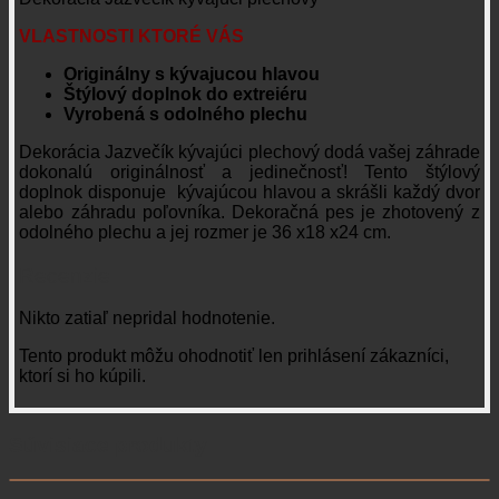
VLASTNOSTI KTORÉ VÁS
Originálny s kývajucou hlavou
Štýlový doplnok do extreiéru
Vyrobená s odolného plechu
Dekorácia Jazvečík kývajúci plechový dodá vašej záhrade
dokonalú originálnosť a jedinečnosť! Tento štýlový
doplnok disponuje kývajúcou hlavou a skrášli každý dvor
alebo záhradu poľovníka. Dekoračná pes je zhotovený z
odolného plechu a jej rozmer je 36 x18 x24 cm.
Recenzie
Nikto zatiaľ nepridal hodnotenie.
Tento produkt môžu ohodnotiť len prihlásení zákazníci,
ktorí si ho kúpili.
Súvisiace produkty