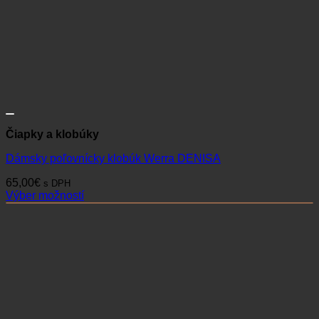
Čiapky a klobúky
Dámsky poľovnícky klobúk Werra DENISA
65,00
€
s DPH
Výber možností
Tento
produkt
má
viacero
variantov.
Možnosti
si
môžete
vybrať