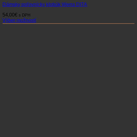
Dámsky poľovnícky klobúk Werra DITA
54,00
€
s DPH
Výber možností
Tento
produkt
má
viacero
variantov.
Možnosti
si
môžete
vybrať
na
stránke
produktu.