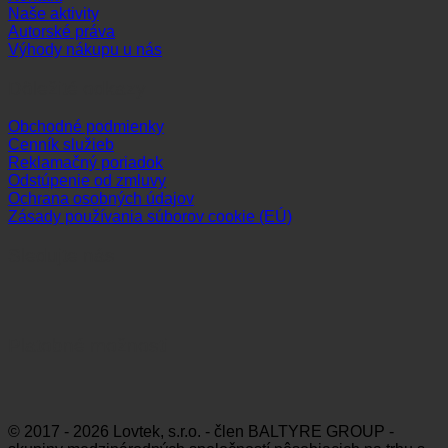
Naše aktivity
Autorské práva
Výhody nákupu u nás
Dôležité odkazy
Obchodné podmienky
Cenník služieb
Reklamačný poriadok
Odstúpenie od zmluvy
Ochrana osobných údajov
Zásady používania súborov cookie (EÚ)
Sledujte nás
Platobné možnosti
Visa
MasterCard
Maestro
Dinners
Discov
Club
© 2017 - 2026 Lovtek, s.r.o. - člen BALTYRE GROUP -