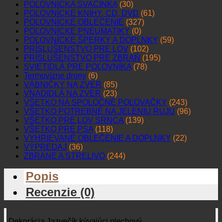
POĽOVNÍCKA SVAČINKA
(30)
POĽOVNÍCKE KNIHY, CD, DVD
(61)
POĽOVNÍCKE OBLEČENIE
(327)
POĽOVNÍCKE PNEUMATIKY
(0)
POĽOVNÍCKE ŠPERKY A DOPLNKY
(59)
PRÍSLUŠENSTVO PRE LOV
(102)
PRÍSLUŠENSTVO PRE ZBRAŇ
(195)
SVIETIDLÁ PRE POĽOVNÍKA
(78)
Termovízne drony
(6)
VÁBNIČKY NA ZVER
(85)
VNADIDLÁ NA ZVER
(23)
VŠETKO NA SPOLOČNÉ POĽOVAČKY
(243)
VŠETKO POTREBNÉ NA JELENIU RUJU
(96)
VŠETKO PRE LOV SRNCA
(139)
VŠETKO PRE PSA
(118)
VYHRIEVANÉ OBLEČENIE A DOPLNKY
(22)
VÝPREDAJ
(36)
ZBRANE A STRELIVO
(244)
Popis
Recenzie (0)
Dekorácia Jazvečík kývajúci plechový