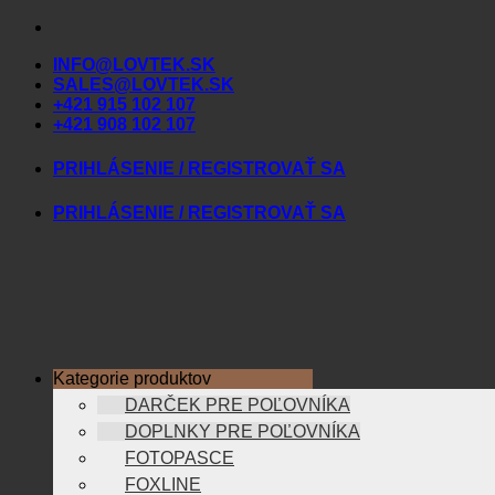
Skip
to
INFO@LOVTEK.SK
content
SALES@LOVTEK.SK
+421 915 102 107
+421 908 102 107
PRIHLÁSENIE / REGISTROVAŤ SA
PRIHLÁSENIE / REGISTROVAŤ SA
Kategorie produktov
DARČEK PRE POĽOVNÍKA
DOPLNKY PRE POĽOVNÍKA
FOTOPASCE
FOXLINE