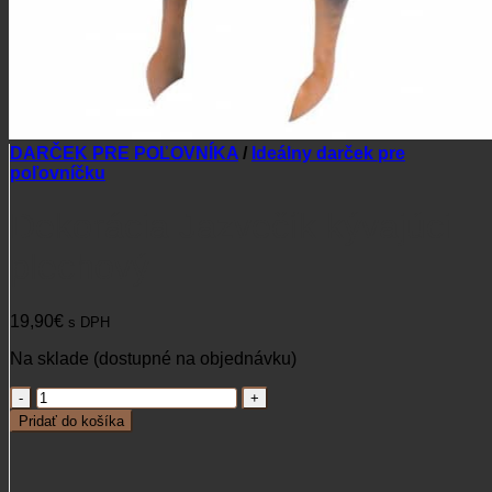
DARČEK PRE POĽOVNÍKA
/
Ideálny darček pre
poľovníčku
Dekorácia Jazvečík kývajúci
plechový
19,90
€
s DPH
Na sklade (dostupné na objednávku)
množstvo
Dekorácia
Pridať do košíka
Jazvečík
kývajúci
plechový