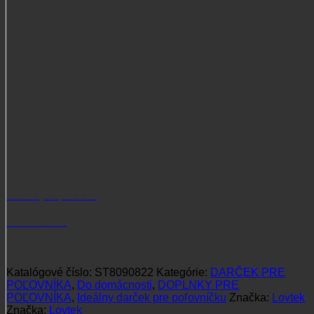
Potrebujete poradiť?
+421 915 102 107
Katalógové číslo:
ST8090822
Kategórie:
DARČEK PRE
POĽOVNÍKA
,
Do domácnosti
,
DOPLNKY PRE
POĽOVNÍKA
,
Ideálny darček pre poľovníčku
Značka:
Lovtek
Značka:
Lovtek