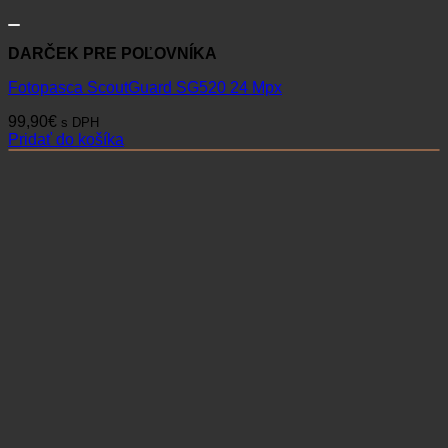
DARČEK PRE POĽOVNÍKA
Fotopasca ScoutGuard SG520 24 Mpx
99,90
€
s DPH
Pridať do košíka