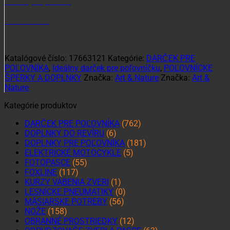
Potrebujete poradiť?
+421 915 102 107
Katalógové číslo:
17663121
Kategórie:
DARČEK PRE
POĽOVNÍKA
,
Ideálny darček pre poľovníčku
,
POĽOVNÍCKE
ŠPERKY A DOPLNKY
Značka:
Art & Nature
Značka:
Art &
Nature
Kategórie produktov
DARČEK PRE POĽOVNÍKA
(762)
DOPLNKY DO REVÍRU
(6)
DOPLNKY PRE POĽOVNÍKA
(181)
ELEKTRICKÉ MOTOCYKLE
(5)
FOTOPASCE
(55)
FOXLINE
(117)
KURZY VÁBENIA ZVERI
(1)
LESNÍCKE PNEUMATIKY
(0)
MÄSIARSKE POTREBY
(56)
NOŽE
(158)
OBRANNÉ PROSTRIEDKY
(12)