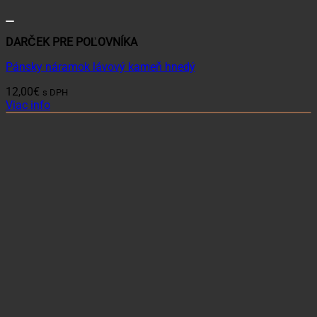
DARČEK PRE POĽOVNÍKA
Pánsky náramok lávový kameň hnedý
12,00
€
s DPH
Viac info