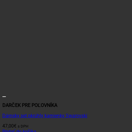
DARČEK PRE POĽOVNÍKA
Dámsky set okrúhly kamienky Swarovski
47,00
€
s DPH
Pridať do košíka