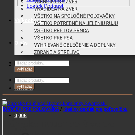
VÁBNIČKY NA ZVER
Lovtek Podcast
VNADIDLÁ NA ZVER
VŠETKO NA SPOLOČNÉ POĽOVAČKY
Veľkoobchod
VŠETKO POTREBNÉ NA JELENIU RUJU
VŠETKO PRE LOV SRNCA
VŠETKO PRE PSA
O nás
VYHRIEVANÉ OBLEČENIE A DOPLNKY
ZBRANE A STRELIVO
Products
Blog
search
vyhľadať
Products
search
vyhľadať
Kontakt
DARČEK PRE POĽOVNÍKA
/
Ideálny darček pre poľovníčku
0,00
€
Dámske náušnice štvorec
Košík