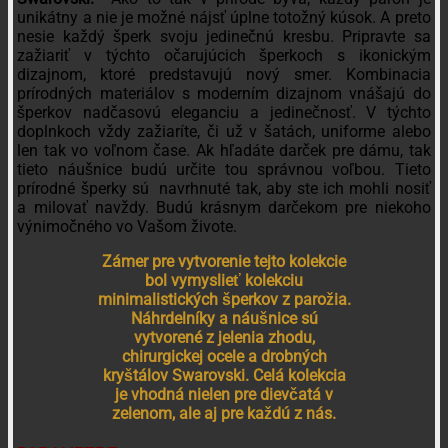
unikátny a nie je možné nájsť úplne totožný kúsok. A preto
nesie každý šperk svoju jedinečnú kresbu. Pripravte sa
zažiariť v týchto očarujúcich šperkoch s ikonickým
dizajnom, ktoré predstavujú nový smer. Kombinacia
prírodných materiálov s moderním dizajnom vnášajú do
šperkov nadčasovú eleganciu a jedinečnosť. V týchto
doplnkoch vždy zažiaríte, či už v šatách, uniforme alebo
len tak vo voľnom čase. Ak hľadáte darček pre dámu, tak
tieto náušnice budú určite tou správnou voľbou. Tieto
prírodné šperky sú navrhnuté tak, aby ste ich mohli nosiť
a milovať navždy. Budú krásnym darčekom pre niekoho
výnimočného vo Vašom živote.
Zámer pre vytvorenie tejto kolekcie
bol vymyslieť kolekciu
minimalistických šperkov z parožia.
Náhrdelníky a náušnice sú
vytvorené z jelenia zhodu,
chirurgickej ocele a drobných
kryštálov Swarovski. Celá kolekcia
je vhodná nielen pre dievčatá v
zelenom, ale aj pre každú z nás.