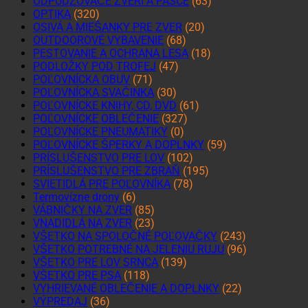
ODPUDZOVAČE ZVERI A PASCE
(63)
OPTIKA
(320)
OSIVÁ A MIEŠANKY PRE ZVER
(20)
OUTDOOROVÉ VYBAVENIE
(68)
PESTOVANIE A OCHRANA LESA
(18)
PODLOŽKY POD TROFEJ
(47)
POĽOVNÍCKA OBUV
(71)
POĽOVNÍCKA SVAČINKA
(30)
POĽOVNÍCKE KNIHY, CD, DVD
(61)
POĽOVNÍCKE OBLEČENIE
(327)
POĽOVNÍCKE PNEUMATIKY
(0)
POĽOVNÍCKE ŠPERKY A DOPLNKY
(59)
PRÍSLUŠENSTVO PRE LOV
(102)
PRÍSLUŠENSTVO PRE ZBRAŇ
(195)
SVIETIDLÁ PRE POĽOVNÍKA
(78)
Termovízne drony
(6)
VÁBNIČKY NA ZVER
(85)
VNADIDLÁ NA ZVER
(23)
VŠETKO NA SPOLOČNÉ POĽOVAČKY
(243)
VŠETKO POTREBNÉ NA JELENIU RUJU
(96)
VŠETKO PRE LOV SRNCA
(139)
VŠETKO PRE PSA
(118)
VYHRIEVANÉ OBLEČENIE A DOPLNKY
(22)
VÝPREDAJ
(36)