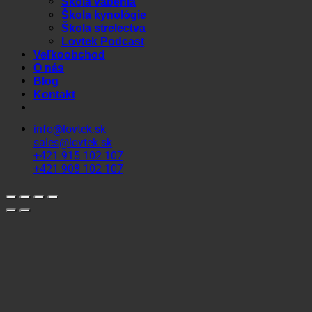
Škola vábenia
Škola kynológie
Škola strelectva
Lovtek Podcast
Veľkoobchod
O nás
Blog
Kontakt
info@lovtek.sk
sales@lovtek.sk
+421 915 102 107
+421 908 102 107