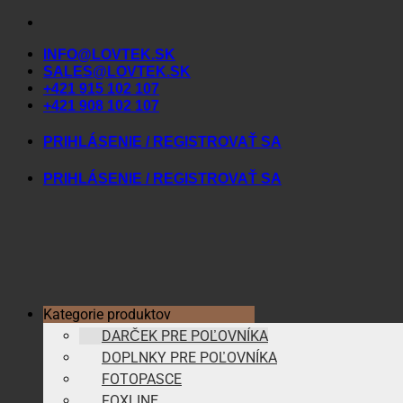
Skip
to
INFO@LOVTEK.SK
content
SALES@LOVTEK.SK
+421 915 102 107
+421 908 102 107
PRIHLÁSENIE / REGISTROVAŤ SA
PRIHLÁSENIE / REGISTROVAŤ SA
Kategorie produktov
DARČEK PRE POĽOVNÍKA
DOPLNKY PRE POĽOVNÍKA
FOTOPASCE
FOXLINE