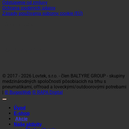
Odstúpenie od zmluvy
Ochrana osobných údajov
Zásady používania súborov cookie (EÚ)
Sledujte nás
Platobné možnosti
Visa
MasterCard
Maestro
Dinners
Discov
Club
© 2017 - 2026 Lovtek, s.r.o. - člen BALTYRE GROUP - skupiny
medzinárodných spoločností pôsobiacich na trhu s
pneumatikami, offroad a loveckými/outdoorovými potrebami
|
© BugesWeb
© RAPA Digital
Úvod
E-shop
Akcie
Naše aktivity