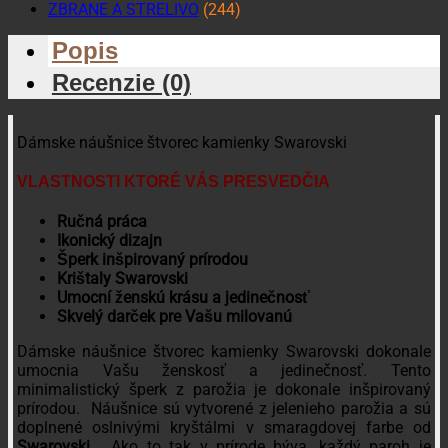
ZBRANE A STRELIVO
(244)
Popis
Recenzie (0)
Dámske náušnice štvorec kamienky Swarovski
VLASTNOSTI KTORÉ VÁS PRESVEDČIA
Ručná práca
Ikonický dizajn
Šperk inšpirovaný prírodou
Krištaly Swarovski
Umocní ženskú krásu a jedinečnosť
Skvelý darček pre Vašu milovanú
Dámske náušnice štvorec kamienky Swarovski dokonale
umocnia Vašu ženskosť a jedinečnosť. Tento
minimalistický šperk z parožia je dokonale inšpirovaný
prírodou. Náušnice sú vytvorené z jelenieho parožia a sú
doplnené oslnivými kryštálmi v smaragdovej farbe od
Swarovski.
Ako to tak v prírode býva, každý paroh je