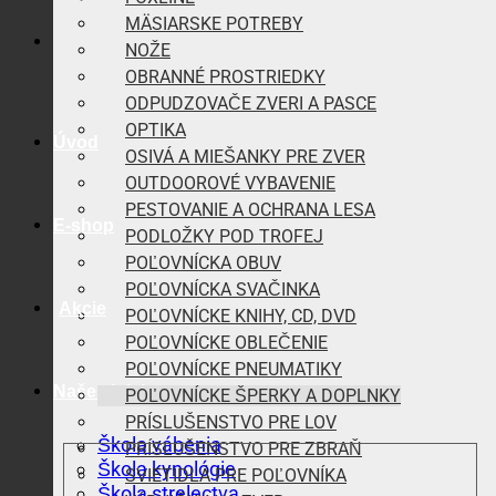
MÄSIARSKE POTREBY
NOŽE
OBRANNÉ PROSTRIEDKY
ODPUDZOVAČE ZVERI A PASCE
OPTIKA
Úvod
OSIVÁ A MIEŠANKY PRE ZVER
OUTDOOROVÉ VYBAVENIE
PESTOVANIE A OCHRANA LESA
E-shop
PODLOŽKY POD TROFEJ
POĽOVNÍCKA OBUV
POĽOVNÍCKA SVAČINKA
Akcie
POĽOVNÍCKE KNIHY, CD, DVD
POĽOVNÍCKE OBLEČENIE
POĽOVNÍCKE PNEUMATIKY
Naše aktivity
POĽOVNÍCKE ŠPERKY A DOPLNKY
PRÍSLUŠENSTVO PRE LOV
Škola vábenia
PRÍSLUŠENSTVO PRE ZBRAŇ
Škola kynológie
SVIETIDLÁ PRE POĽOVNÍKA
Škola strelectva