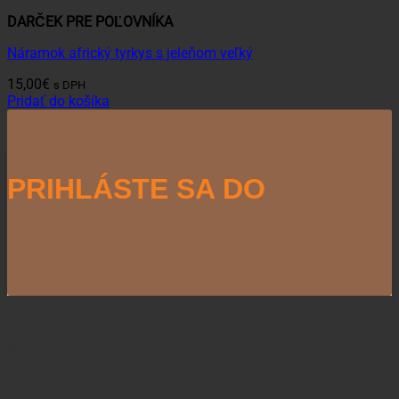
DARČEK PRE POĽOVNÍKA
Náramok africký tyrkys s jeleňom veľký
15,00
€
s DPH
Pridať do košíka
PRIHLÁSTE SA DO
NEWSLETTERU
Naši partneri