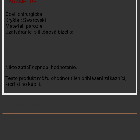
PARAMETRE
Oceľ: chirurgická
Kryštál: Swarovski
Materiál: parožie
Uzatváranie: silikónová bizetka
Recenzie
Nikto zatiaľ nepridal hodnotenie.
Tento produkt môžu ohodnotiť len prihlásení zákazníci,
ktorí si ho kúpili.
Súvisiace produkty