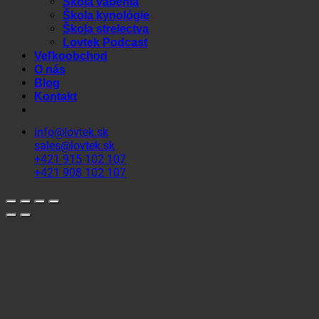
Škola vábenia
Škola kynológie
Škola strelectva
Lovtek Podcast
Veľkoobchod
O nás
Blog
Kontakt
info@lovtek.sk
sales@lovtek.sk
+421 915 102 107
+421 908 102 107