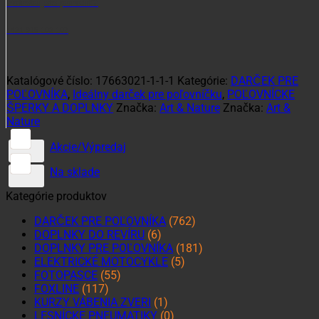
Potrebujete poradiť?
+421 915 102 107
Katalógové číslo:
17663021-1-1-1
Kategórie:
DARČEK PRE
POĽOVNÍKA
,
Ideálny darček pre poľovníčku
,
POĽOVNÍCKE
ŠPERKY A DOPLNKY
Značka:
Art & Nature
Značka:
Art &
Nature
Akcie/Výpredaj
Na sklade
Kategórie produktov
DARČEK PRE POĽOVNÍKA
(762)
DOPLNKY DO REVÍRU
(6)
DOPLNKY PRE POĽOVNÍKA
(181)
ELEKTRICKÉ MOTOCYKLE
(5)
FOTOPASCE
(55)
FOXLINE
(117)
KURZY VÁBENIA ZVERI
(1)
LESNÍCKE PNEUMATIKY
(0)