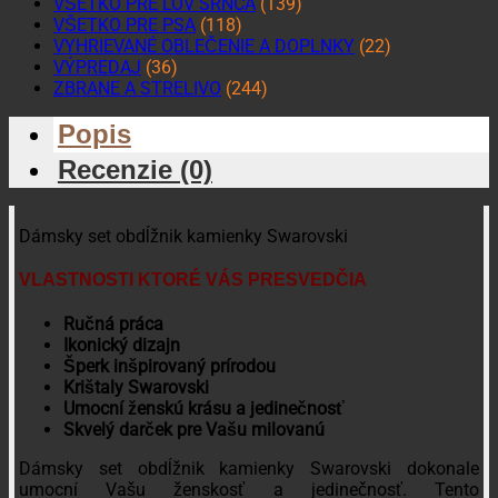
VŠETKO PRE LOV SRNCA
(139)
VŠETKO PRE PSA
(118)
VYHRIEVANÉ OBLEČENIE A DOPLNKY
(22)
VÝPREDAJ
(36)
ZBRANE A STRELIVO
(244)
Popis
Recenzie (0)
Dámsky set obdĺžnik kamienky Swarovski
VLASTNOSTI KTORÉ VÁS PRESVEDČIA
Ručná práca
Ikonický dizajn
Šperk inšpirovaný prírodou
Krištaly Swarovski
Umocní ženskú krásu a jedinečnosť
Skvelý darček pre Vašu milovanú
Dámsky set obdĺžnik kamienky Swarovski dokonale
umocní Vašu ženskosť a jedinečnosť. Tento