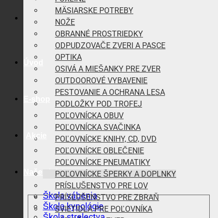
MÄSIARSKE POTREBY
NOŽE
OBRANNÉ PROSTRIEDKY
ODPUDZOVAČE ZVERI A PASCE
OPTIKA
Úvod
OSIVÁ A MIEŠANKY PRE ZVER
OUTDOOROVÉ VYBAVENIE
PESTOVANIE A OCHRANA LESA
E-shop
PODLOŽKY POD TROFEJ
POĽOVNÍCKA OBUV
POĽOVNÍCKA SVAČINKA
Akcie
POĽOVNÍCKE KNIHY, CD, DVD
POĽOVNÍCKE OBLEČENIE
POĽOVNÍCKE PNEUMATIKY
Naše aktivity
POĽOVNÍCKE ŠPERKY A DOPLNKY
PRÍSLUŠENSTVO PRE LOV
Škola vábenia
PRÍSLUŠENSTVO PRE ZBRAŇ
Škola kynológie
SVIETIDLÁ PRE POĽOVNÍKA
Škola strelectva