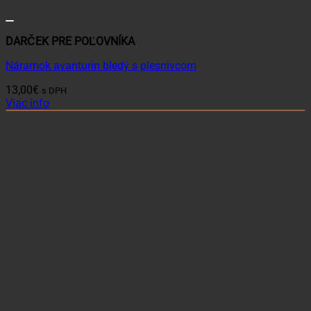
DARČEK PRE POĽOVNÍKA
Náramok avanturín bledý s plesnivcom
13,00
€
s DPH
Viac info