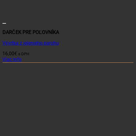
DARČEK PRE POĽOVNÍKA
Vývrtka z jelenieho parohu
16,00
€
s DPH
Viac info