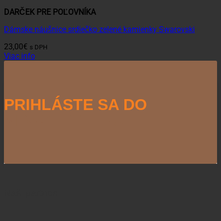
DARČEK PRE POĽOVNÍKA
Dámske náušnice srdiečko zelené kamienky Swarovski
23,00
€
s DPH
Viac info
PRIHLÁSTE SA DO
NEWSLETTERU
Naši partneri