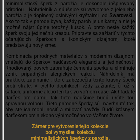
minimalistický šperk z parožia je dokonale inšpirovaný
prírodou. Náhrdelník a núušnice sú vytvorené z jelenieho
parožia a je doplnený oslnivými kryštálmi od
Swarovski.
Ako to tak v prírode býva, každý paroh je unikátny a nie je
možné nájsť úplne totožný kúsok. A preto nesie každý
šperk svoju jedinečnú kresbu. Pripravte sa zažiariť v týchto
očarujúcich šperkoch s ikonickým dizajnom, ktoré
predstavujú nový smer.
Kombinacia prírodných materiálov s moderním dizajnom
vnášajú do šperkov nadčasovú eleganciu a jedinečnosť.
Rhodiovaný povrch zabraňuje černeniu šperku a eliminuje
vznik prípadných alergických reakcií. Náhrdelník má
praktické zapínanie , ktoré zabezpečia tento krásny šperk
proti strate. V týchto doplnkoch vždy zažiaríte, či už v
šatách, uniforme alebo len tak vo voľnom čase. Ak hľadáte
darček pre dámu, tak tieto náušnice budú určite tou
správnou voľbou. Tieto prírodné šperky sú navrhnuté tak,
aby ste ich mohli nosiť a milovať navždy. Budú krásnym
darčekom pre niekoho výnimočného vo Vašom živote.
Zámer pre vytvorenie tejto kolekcie
bol vymyslieť kolekciu
minimalistických šperkov z parožia.