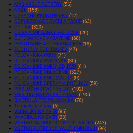
MÄSIARSKE POTREBY
(56)
NOŽE
(158)
OBRANNÉ PROSTRIEDKY
(12)
ODPUDZOVAČE ZVERI A PASCE
(63)
OPTIKA
(320)
OSIVÁ A MIEŠANKY PRE ZVER
(20)
OUTDOOROVÉ VYBAVENIE
(68)
PESTOVANIE A OCHRANA LESA
(18)
PODLOŽKY POD TROFEJ
(47)
POĽOVNÍCKA OBUV
(71)
POĽOVNÍCKA SVAČINKA
(30)
POĽOVNÍCKE KNIHY, CD, DVD
(61)
POĽOVNÍCKE OBLEČENIE
(327)
POĽOVNÍCKE PNEUMATIKY
(0)
POĽOVNÍCKE ŠPERKY A DOPLNKY
(59)
PRÍSLUŠENSTVO PRE LOV
(102)
PRÍSLUŠENSTVO PRE ZBRAŇ
(195)
SVIETIDLÁ PRE POĽOVNÍKA
(78)
Termovízne drony
(6)
VÁBNIČKY NA ZVER
(85)
VNADIDLÁ NA ZVER
(23)
VŠETKO NA SPOLOČNÉ POĽOVAČKY
(243)
VŠETKO POTREBNÉ NA JELENIU RUJU
(96)