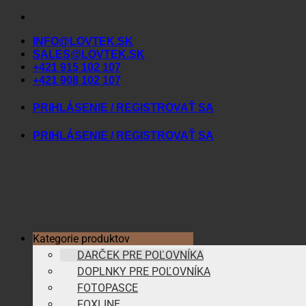
Skip
to
INFO@LOVTEK.SK
content
SALES@LOVTEK.SK
+421 915 102 107
+421 908 102 107
PRIHLÁSENIE / REGISTROVAŤ SA
PRIHLÁSENIE / REGISTROVAŤ SA
Kategorie produktov
DARČEK PRE POĽOVNÍKA
DOPLNKY PRE POĽOVNÍKA
FOTOPASCE
FOXLINE