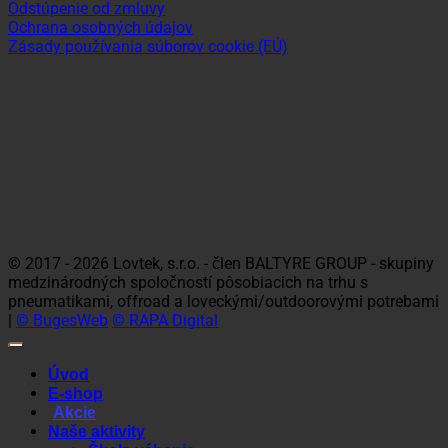
Odstúpenie od zmluvy
Ochrana osobných údajov
Zásady používania súborov cookie (EÚ)
Sledujte nás
Platobné možnosti
Visa
MasterCard
Maestro
Dinners
Discov
Club
© 2017 - 2026 Lovtek, s.r.o. - člen BALTYRE GROUP - skupiny
medzinárodných spoločností pôsobiacich na trhu s
pneumatikami, offroad a loveckými/outdoorovými potrebami
|
© BugesWeb
© RAPA Digital
Úvod
E-shop
Akcie
Naše aktivity