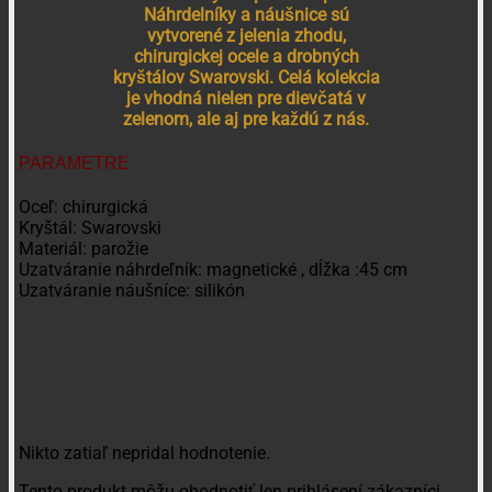
Náhrdelníky a náušnice sú
vytvorené z jelenia zhodu,
chirurgickej ocele a drobných
kryštálov Swarovski. Celá kolekcia
je vhodná nielen pre dievčatá v
zelenom, ale aj pre každú z nás.
PARAMETRE
Oceľ: chirurgická
Kryštál: Swarovski
Materiál: parožie
Uzatváranie náhrdeľník: magnetické , dĺžka :45 cm
Uzatváranie náušníce: silikón
Recenzie
Nikto zatiaľ nepridal hodnotenie.
Tento produkt môžu ohodnotiť len prihlásení zákazníci,