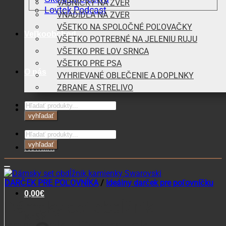
VÁBNIČKY NA ZVER
Lovtek Podcast
VNADIDLÁ NA ZVER
VŠETKO NA SPOLOČNÉ POĽOVAČKY
Veľkoobchod
VŠETKO POTREBNÉ NA JELENIU RUJU
VŠETKO PRE LOV SRNCA
VŠETKO PRE PSA
O nás
VYHRIEVANÉ OBLEČENIE A DOPLNKY
ZBRANE A STRELIVO
Products
Blog
search
vyhľadať
Products
search
vyhľadať
Kontakt
DARČEK PRE POĽOVNÍKA
/
Ideálny darček pre poľovníčku
0,00
€
Dámsky set obdĺžnik
Košík