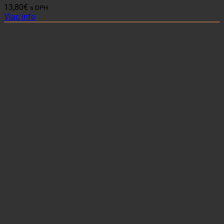
13,80
€
s DPH
Viac info