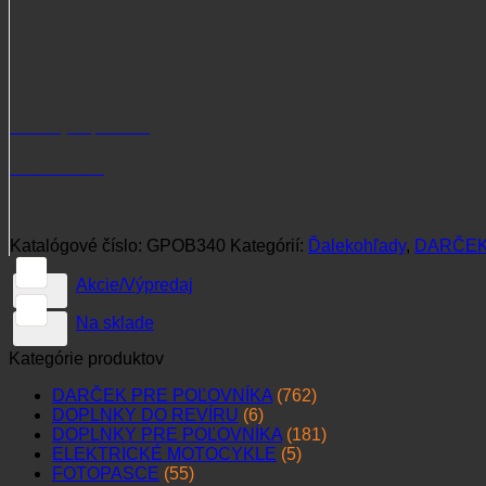
Potrebujete poradiť?
+421 915 102 107
Katalógové číslo:
GPOB340
Kategórií:
Ďalekohľady
,
DARČEK
Akcie/Výpredaj
Na sklade
Kategórie produktov
DARČEK PRE POĽOVNÍKA
(762)
DOPLNKY DO REVÍRU
(6)
DOPLNKY PRE POĽOVNÍKA
(181)
ELEKTRICKÉ MOTOCYKLE
(5)
FOTOPASCE
(55)