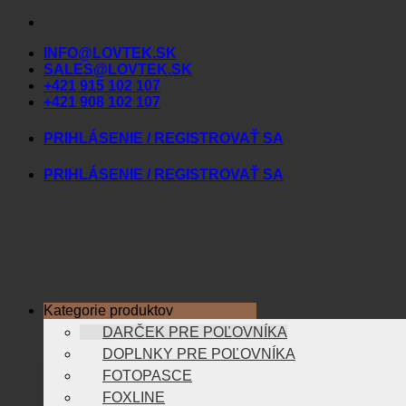
Skip
to
INFO@LOVTEK.SK
content
SALES@LOVTEK.SK
+421 915 102 107
+421 908 102 107
PRIHLÁSENIE / REGISTROVAŤ SA
PRIHLÁSENIE / REGISTROVAŤ SA
Kategorie produktov
DARČEK PRE POĽOVNÍKA
DOPLNKY PRE POĽOVNÍKA
FOTOPASCE
FOXLINE