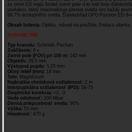
zo série ED majú široké zorné pole a to robí tieto ďaleko
povlakov, ktorý maximalizuje prenos svetla cez každý pov
99,7% dostupného svetla. Ďalekohľad GPO Passion ED 8×42 j
Obsah balenia:
Optika , návod na použitie, čistiaca utierka
PARAMETRE
Typ hranolu:
Schmidt- Pechan
Zväčšenie:
8 x
Zorné pole (FOV) pri 100 m:
142 mm
Objektív:
39,5 mm
Výstupná pupila:
5,25 mm
Očný reliéf (mm):
18 mm
Telo:
Magnézium
Najkratšia ohnisková vzdialenosť:
2 m
Interpupirálna vzdialenosť (IPD):
56-75
Dioptrická korekcia:
+3, -3
Vode odolnosť:
200 Mbar
Denná priepustnosť svetla:
90%
Výška:
55 mm
Hmotnosť:
670 g