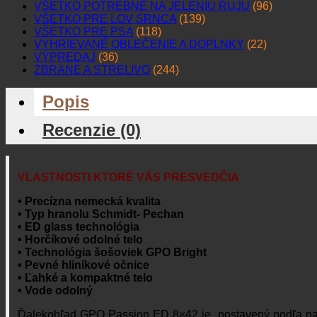
VŠETKO POTREBNÉ NA JELENIU RUJU
(96)
VŠETKO PRE LOV SRNCA
(139)
VŠETKO PRE PSA
(118)
VYHRIEVANÉ OBLEČENIE A DOPLNKY
(22)
VÝPREDAJ
(36)
ZBRANE A STRELIVO
(244)
Popis
Recenzie (0)
VLASTNOSTI KTORÉ VÁS PRESVEDČIA
• Precízna nemecká kvalita
• Typ hranolu Schmidt- Pechan
• ED glass technológia
• Horčíkové odolné telo
• Technológia šošoviek GPO Bright
• Pevné hliníkové očnice
• Ľahké a kompaktné telo
• Vode odolný
Ďalekohľad GPO Passion ED 8×42 je postavený podľa najvyš