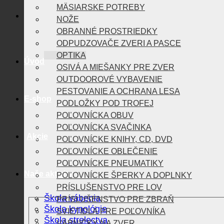
MÄSIARSKE POTREBY
NOŽE
OBRANNÉ PROSTRIEDKY
ODPUDZOVAČE ZVERI A PASCE
OPTIKA
Úvod
OSIVÁ A MIEŠANKY PRE ZVER
OUTDOOROVÉ VYBAVENIE
PESTOVANIE A OCHRANA LESA
E-shop
PODLOŽKY POD TROFEJ
POĽOVNÍCKA OBUV
POĽOVNÍCKA SVAČINKA
Akcie
POĽOVNÍCKE KNIHY, CD, DVD
POĽOVNÍCKE OBLEČENIE
POĽOVNÍCKE PNEUMATIKY
Naše aktivity
POĽOVNÍCKE ŠPERKY A DOPLNKY
PRÍSLUŠENSTVO PRE LOV
Škola vábenia
PRÍSLUŠENSTVO PRE ZBRAŇ
Škola kynológie
SVIETIDLÁ PRE POĽOVNÍKA
Škola strelectva
VÁBNIČKY NA ZVER