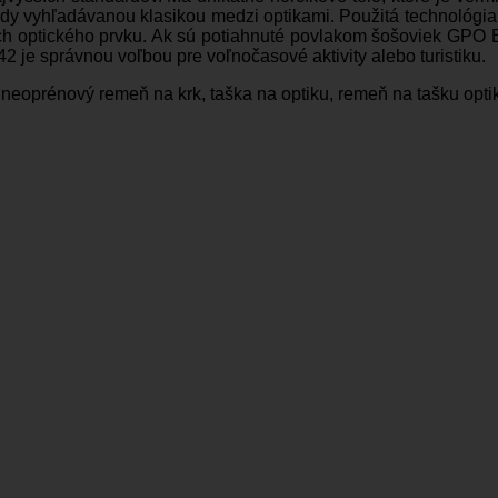
hľady vyhľadávanou klasikou medzi optikami. Použitá technológ
rch optického prvku. Ak sú potiahnuté povlakom šošoviek GPO B
e správnou voľbou pre voľnočasové aktivity alebo turistiku.
, neoprénový remeň na krk, taška na optiku, remeň na tašku optiky