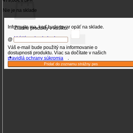
479,00
€
s DPH
Nie je na sklade
Informujte ma, keď bude tovar opäť na sklade.
Žiadne produkty v košíku.
Vrátiť sa do obchodu
@
Váš e-mail bude použitý na informovanie o
dostupnosti produktu. Viac sa dočítate v našich
pravidlá ochrany súkromia
.