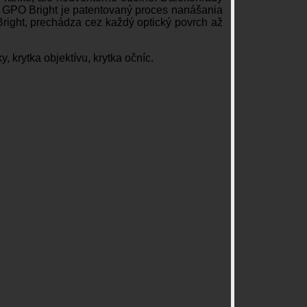
ia GPO Bright je patentovaný proces nanášania
right, prechádza cez každý optický povrch až
, krytka objektívu, krytka očníc.