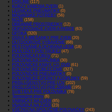
FOXLINE
(117)
KURZY VÁBENIA ZVERI
(1)
LESNÍCKE PNEUMATIKY
(0)
MÄSIARSKE POTREBY
(56)
NOŽE
(158)
OBRANNÉ PROSTRIEDKY
(12)
ODPUDZOVAČE ZVERI A PASCE
(63)
OPTIKA
(320)
OSIVÁ A MIEŠANKY PRE ZVER
(20)
OUTDOOROVÉ VYBAVENIE
(68)
PESTOVANIE A OCHRANA LESA
(18)
PODLOŽKY POD TROFEJ
(47)
POĽOVNÍCKA OBUV
(71)
POĽOVNÍCKA SVAČINKA
(30)
POĽOVNÍCKE KNIHY, CD, DVD
(61)
POĽOVNÍCKE OBLEČENIE
(327)
POĽOVNÍCKE PNEUMATIKY
(0)
POĽOVNÍCKE ŠPERKY A DOPLNKY
(59)
PRÍSLUŠENSTVO PRE LOV
(102)
PRÍSLUŠENSTVO PRE ZBRAŇ
(195)
SVIETIDLÁ PRE POĽOVNÍKA
(78)
Termovízne drony
(6)
VÁBNIČKY NA ZVER
(85)
VNADIDLÁ NA ZVER
(23)
VŠETKO NA SPOLOČNÉ POĽOVAČKY
(243)