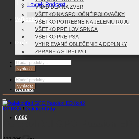
Lovtek Podcast
VNADIDLÁ NA ZVER
VŠETKO NA SPOLOČNÉ POĽOVAČKY
Veľkoobchod
VŠETKO POTREBNÉ NA JELENIU RUJU
VŠETKO PRE LOV SRNCA
VŠETKO PRE PSA
O nás
VYHRIEVANÉ OBLEČENIE A DOPLNKY
ZBRANE A STRELIVO
Products
Blog
search
vyhľadať
Products
search
vyhľadať
Kontakt
OPTIKA
/
Ďalekohľady
0,00
€
Ďalekohľad GPO Passion ED 
Košík